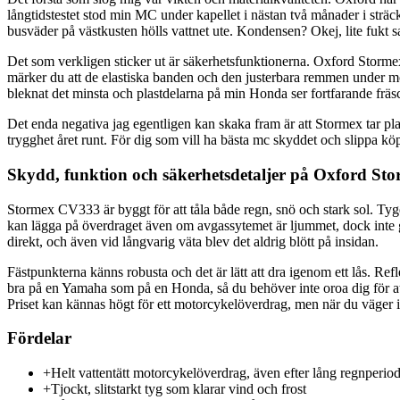
långtidstestet stod min MC under kapellet i nästan två månader i sträck
busväder på västkusten hölls vattnet ute. Kondensen? Okej, lite fukt saml
Det som verkligen sticker ut är säkerhetsfunktionerna. Oxford Stormex 
märker du att de elastiska banden och den justerbara remmen under moto
bleknat det minsta och plastdelarna på min Honda ser fortfarande fräs
Det enda negativa jag egentligen kan skaka fram är att Stormex tar plat
trygghet året runt. För dig som vill ha bästa mc skyddet och slippa köpa 
Skydd, funktion och säkerhetsdetaljer på Oxford S
Stormex CV333 är byggt för att tåla både regn, snö och stark sol. Tyge
kan lägga på överdraget även om avgassytemet är ljummet, dock inte glöd
direkt, och även vid långvarig väta blev det aldrig blött på insidan.
Fästpunkterna känns robusta och det är lätt att dra igenom ett lås. Refl
bra på en Yamaha som på en Honda, så du behöver inte oroa dig för att s
Priset kan kännas högt för ett motorcykelöverdrag, men när du väger in 
Fördelar
+
Helt vattentätt motorcykelöverdrag, även efter lång regnperio
+
Tjockt, slitstarkt tyg som klarar vind och frost