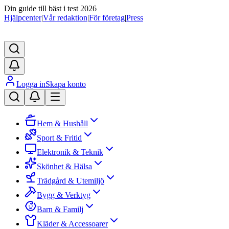
Din guide till bäst i test 2026
Hjälpcenter
|
Vår redaktion
|
För företag
|
Press
Logga in
Skapa konto
Hem & Hushåll
Sport & Fritid
Elektronik & Teknik
Skönhet & Hälsa
Trädgård & Utemiljö
Bygg & Verktyg
Barn & Familj
Kläder & Accessoarer