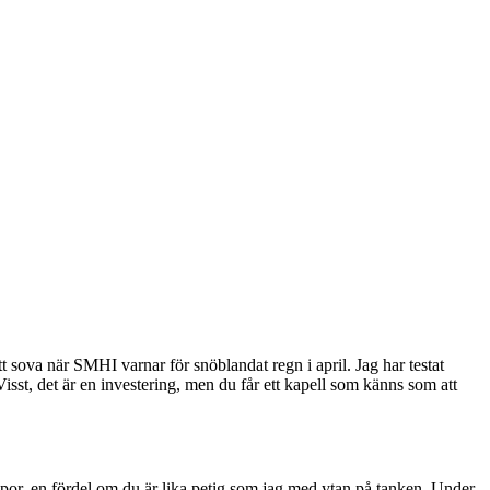
 sova när SMHI varnar för snöblandat regn i april. Jag har testat
isst, det är en investering, men du får ett kapell som känns som att
repor, en fördel om du är lika petig som jag med ytan på tanken. Under