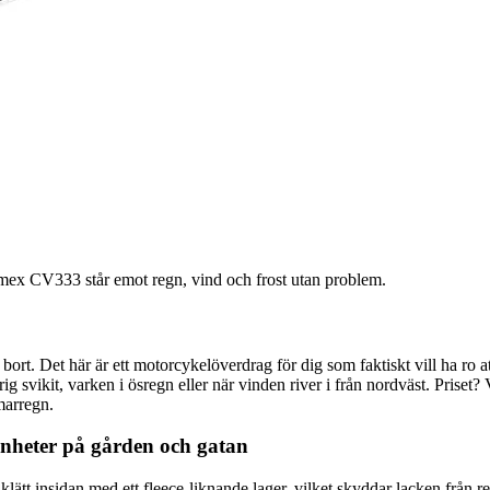
rmex CV333 står emot regn, vind och frost utan problem.
. Det här är ett motorcykelöverdrag för dig som faktiskt vill ha ro att
vikit, varken i ösregn eller när vinden river i från nordväst. Priset? V
mmarregn.
enheter på gården och gatan
klätt insidan med ett fleece-liknande lager, vilket skyddar lacken från 