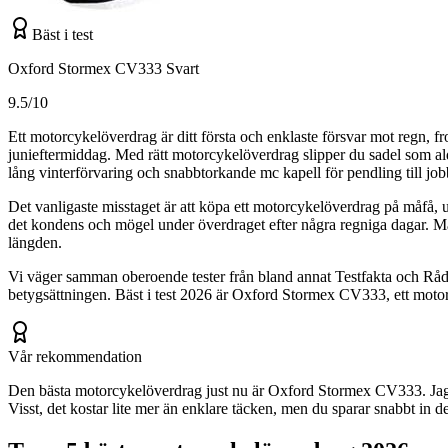
Bäst i test
Oxford Stormex CV333 Svart
9.5/10
Ett motorcykelöverdrag är ditt första och enklaste försvar mot regn, fro
junieftermiddag. Med rätt motorcykelöverdrag slipper du sadel som aldr
lång vinterförvaring och snabbtorkande mc kapell för pendling till job
Det vanligaste misstaget är att köpa ett motorcykelöverdrag på måfå, uta
det kondens och mögel under överdraget efter några regniga dagar. Många
längden.
Vi väger samman oberoende tester från bland annat Testfakta och Råd & 
betygsättningen. Bäst i test 2026 är Oxford Stormex CV333, ett motor
Vår rekommendation
Den bästa motorcykelöverdrag just nu är Oxford Stormex CV333. Jag ha
Visst, det kostar lite mer än enklare täcken, men du sparar snabbt in d