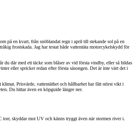
om på en kvart, från snöblandat regn i april till stekande sol på en
tråkig frostskada. Jag har testat både vattentäta motorcykelskydd för
tår du där med ett täcke som blåser av vid första vindby, eller så bildas
er eller spricker redan efter första säsongen. Det är inte värt det i
mat. Prisvärde, vattentäthet och hållbarhet har fått störst vikt i
ten. Du hittar även en köpguide längre ner.
 torr, skyddar mot UV och känns tryggt även när stormen river i.