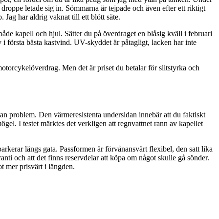
 droppe letade sig in. Sömmarna är tejpade och även efter ett riktigt
ag har aldrig vaknat till ett blött säte.
de kapell och hjul. Sätter du på överdraget en blåsig kväll i februari
i första bästa kastvind. UV-skyddet är påtagligt, lacken har inte
motorcykelöverdrag. Men det är priset du betalar för slitstyrka och
utan problem. Den värmeresistenta undersidan innebär att du faktiskt
gel. I testet märktes det verkligen att regnvattnet rann av kapellet
parkerar längs gata. Passformen är förvånansvärt flexibel, den satt lika
anti och att det finns reservdelar att köpa om något skulle gå sönder.
t mer prisvärt i längden.