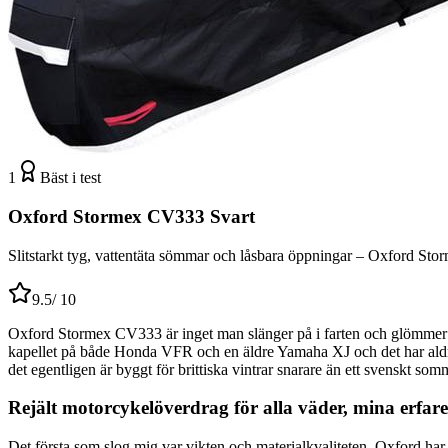
1
Bäst i test
Oxford Stormex CV333 Svart
Slitstarkt tyg, vattentäta sömmar och låsbara öppningar – Oxford Sto
9.5
/ 10
Oxford Stormex CV333 är inget man slänger på i farten och glömmer bort
kapellet på både Honda VFR och en äldre Yamaha XJ och det har aldrig s
det egentligen är byggt för brittiska vintrar snarare än ett svenskt so
Rejält motorcykelöverdrag för alla väder, mina erfar
Det första som slog mig var vikten och materialkvaliteten. Oxford har 