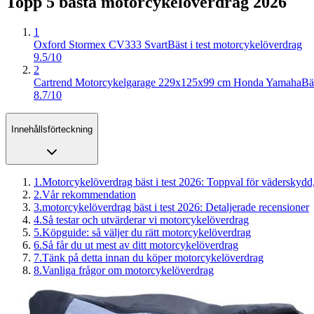
Topp 5 bästa
motorcykelöverdrag
2026
1
Oxford Stormex CV333 Svart
Bäst i test motorcykelöverdrag
9.5/10
2
Cartrend Motorcykelgarage 229x125x99 cm Honda Yamaha
Bä
8.7/10
Innehållsförteckning
1
.
Motorcykelöverdrag bäst i test 2026: Toppval för väderskydd,
2
.
Vår rekommendation
3
.
motorcykelöverdrag bäst i test 2026: Detaljerade recensioner
4
.
Så testar och utvärderar vi motorcykelöverdrag
5
.
Köpguide: så väljer du rätt motorcykelöverdrag
6
.
Så får du ut mest av ditt motorcykelöverdrag
7
.
Tänk på detta innan du köper motorcykelöverdrag
8
.
Vanliga frågor om motorcykelöverdrag