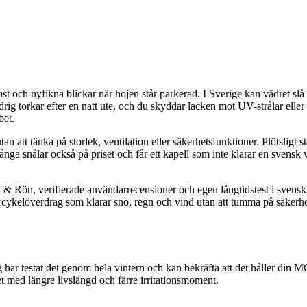
st och nyfikna blickar när hojen står parkerad. I Sverige kan vädret slå 
ig torkar efter en natt ute, och du skyddar lacken mot UV-strålar eller 
bet.
n att tänka på storlek, ventilation eller säkerhetsfunktioner. Plötsligt s
 snålar också på priset och får ett kapell som inte klarar en svensk vint
Rön, verifierade användarrecensioner och egen långtidstest i svenskt kli
cykelöverdrag som klarar snö, regn och vind utan att tumma på säkerhe
r testat det genom hela vintern och kan bekräfta att det håller din MC
et med längre livslängd och färre irritationsmoment.