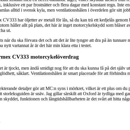
, inklusive ett par frostnätter och flera dagar med konstant regn. Inte en
as alltid i svensk kyla, men ventilationshålen i överdelen gör sitt jobb. J
CV333 har öljetter av metall för lås, så du kan trä ett kedjelås genom bå
rn håller allt på plats, det här är inget motorcykelskydd som blåser av 
cha ut.
s när du ska förvara det och att det är lite tyngre att dra på än tunnare 
nytt vartannat år är det här min klara etta i testet.
tormex CV333 motorcykelöverdrag
t är tjockt, men ändå smidigt nog för att du ska kunna få på det själv 
hett, såklart. Ventilationshålen är smart placerade för att förhindra mö
ekterande detaljer gör att MC:n syns i mörkret, vilket är ett plus om du 
torleksguiden är snäv. Jag gillar särskilt att Oxford är tydliga med gar
skyddet, funktionen och långtidshållbarheten är det svårt att hitta någo
d