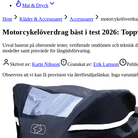
Mat & Dryck
Hem
Kläder & Accessoarer
Accessoarer
motorcykelöverdra
Motorcykelöverdrag bäst i test 2026: Topp
Urval baserat på oberoende tester, verifierade omdömen och teknisk d
modeller samt prisvärde för långtidsförvaring.
Skrivet av:
Karin Nilsson
|
Granskat av:
Erik Larsson
|
Publi
Observera att vi kan få provision via återförsäljarlänkar. Inga varum