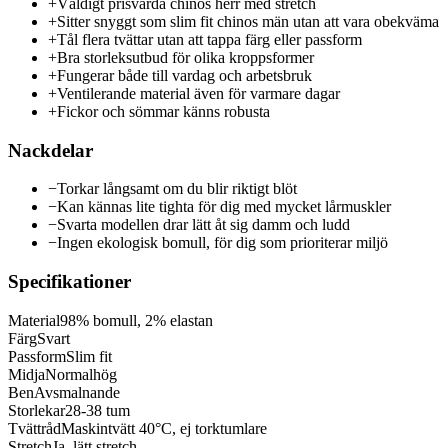
+
Väldigt prisvärda chinos herr med stretch
+
Sitter snyggt som slim fit chinos män utan att vara obekväma
+
Tål flera tvättar utan att tappa färg eller passform
+
Bra storleksutbud för olika kroppsformer
+
Fungerar både till vardag och arbetsbruk
+
Ventilerande material även för varmare dagar
+
Fickor och sömmar känns robusta
Nackdelar
−
Torkar långsamt om du blir riktigt blöt
−
Kan kännas lite tighta för dig med mycket lårmuskler
−
Svarta modellen drar lätt åt sig damm och ludd
−
Ingen ekologisk bomull, för dig som prioriterar miljö
Specifikationer
Material
98% bomull, 2% elastan
Färg
Svart
Passform
Slim fit
Midja
Normalhög
Ben
Avsmalnande
Storlekar
28-38 tum
Tvättråd
Maskintvätt 40°C, ej torktumlare
Stretch
Ja, lätt stretch