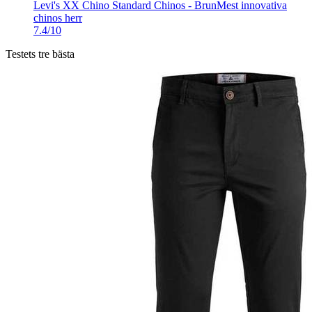
Levi's XX Chino Standard Chinos - Brun
Mest innovativa
chinos herr
7.4/10
Testets tre bästa