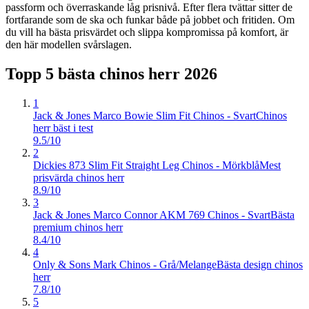
passform och överraskande låg prisnivå. Efter flera tvättar sitter de
fortfarande som de ska och funkar både på jobbet och fritiden. Om
du vill ha bästa prisvärdet och slippa kompromissa på komfort, är
den här modellen svårslagen.
Topp 5 bästa
chinos herr
2026
1
Jack & Jones Marco Bowie Slim Fit Chinos - Svart
Chinos
herr bäst i test
9.5/10
2
Dickies 873 Slim Fit Straight Leg Chinos - Mörkblå
Mest
prisvärda chinos herr
8.9/10
3
Jack & Jones Marco Connor AKM 769 Chinos - Svart
Bästa
premium chinos herr
8.4/10
4
Only & Sons Mark Chinos - Grå/Melange
Bästa design chinos
herr
7.8/10
5