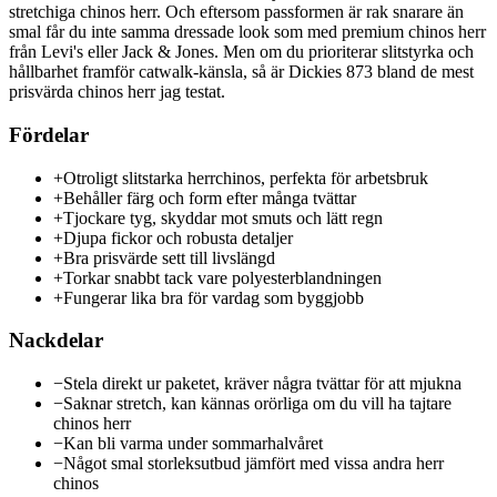
stretchiga chinos herr. Och eftersom passformen är rak snarare än
smal får du inte samma dressade look som med premium chinos herr
från Levi's eller Jack & Jones. Men om du prioriterar slitstyrka och
hållbarhet framför catwalk-känsla, så är Dickies 873 bland de mest
prisvärda chinos herr jag testat.
Fördelar
+
Otroligt slitstarka herrchinos, perfekta för arbetsbruk
+
Behåller färg och form efter många tvättar
+
Tjockare tyg, skyddar mot smuts och lätt regn
+
Djupa fickor och robusta detaljer
+
Bra prisvärde sett till livslängd
+
Torkar snabbt tack vare polyesterblandningen
+
Fungerar lika bra för vardag som byggjobb
Nackdelar
−
Stela direkt ur paketet, kräver några tvättar för att mjukna
−
Saknar stretch, kan kännas orörliga om du vill ha tajtare
chinos herr
−
Kan bli varma under sommarhalvåret
−
Något smal storleksutbud jämfört med vissa andra herr
chinos