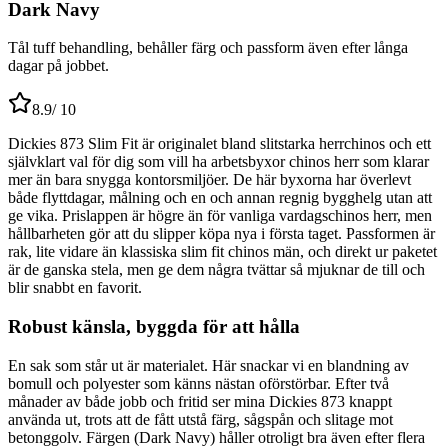
Dark Navy
Tål tuff behandling, behåller färg och passform även efter långa
dagar på jobbet.
8.9
/ 10
Dickies 873 Slim Fit är originalet bland slitstarka herrchinos och ett
självklart val för dig som vill ha arbetsbyxor chinos herr som klarar
mer än bara snygga kontorsmiljöer. De här byxorna har överlevt
både flyttdagar, målning och en och annan regnig bygghelg utan att
ge vika. Prislappen är högre än för vanliga vardagschinos herr, men
hållbarheten gör att du slipper köpa nya i första taget. Passformen är
rak, lite vidare än klassiska slim fit chinos män, och direkt ur paketet
är de ganska stela, men ge dem några tvättar så mjuknar de till och
blir snabbt en favorit.
Robust känsla, byggda för att hålla
En sak som står ut är materialet. Här snackar vi en blandning av
bomull och polyester som känns nästan oförstörbar. Efter två
månader av både jobb och fritid ser mina Dickies 873 knappt
använda ut, trots att de fått utstå färg, sågspån och slitage mot
betonggolv. Färgen (Dark Navy) håller otroligt bra även efter flera