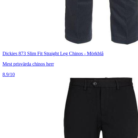
Dickies 873 Slim Fit Straight Leg Chinos - Mörkblå
Mest prisvärda chinos herr
8.9/10