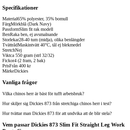
Specifikationer
Material
65% polyester, 35% bomull
Färg
Mörkblå (Dark Navy)
Passform
Slim fit rak modell
Ben
Raka ben, ej avsmalnande
Storlekar
28-40 tum (midja), olika benlängder
Tvättråd
Maskintvätt 40°C, tål ej blekmedel
Stretch
Nej
Vikt
ca 550 gram (strl 32/32)
Fickor
4 (2 fram, 2 bak)
Pris
Från 400 kr
Märke
Dickies
Vanliga frågor
Vilka chinos herr är bäst för tufft arbetsbruk?
Hur skiljer sig Dickies 873 från stretchiga chinos herr i test?
Hur tvättar man Dickies 873 för att undvika att de blir stela?
Vem passar Dickies 873 Slim Fit Straight Leg Work