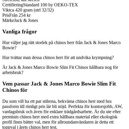
Certifiering
Standard 100 by OEKO-TEX
Vikt
ca 420 gram (strl 32/32)
Pris
Från 254 kr
Märke
Jack & Jones
Vanliga frågor
Hur väljer jag rätt storlek på chinos herr från Jack & Jones Marco
Bowie?
Hur tvättar man dessa chinos herr för att undvika krympning?
Är Jack & Jones Marco Bowie Slim Fit Chinos hållbara nog för
arbetsbruk?
Vem passar Jack & Jones Marco Bowie Slim Fit
Chinos för
Du som vill ha ett par stilrena, bekväma chinos herr med bra
passform till rimligt pris lär bli nöjd. Perfekta för kontorsjobb, AW,
vardagsbruk och även för enklare trädgårdsarbete. Är du ute efter
premium chinos herr med extra hållbara material eller ekologisk
profil finns bättre val, men för allroundanvändaren är detta ett
toppval i årets chinos herr test.