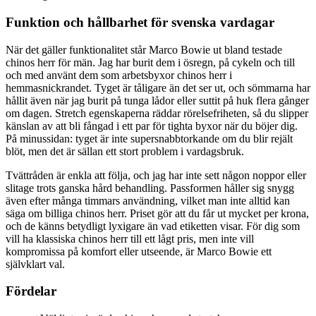
Funktion och hållbarhet för svenska vardagar
När det gäller funktionalitet står Marco Bowie ut bland testade
chinos herr för män. Jag har burit dem i ösregn, på cykeln och till
och med använt dem som arbetsbyxor chinos herr i
hemmasnickrandet. Tyget är tåligare än det ser ut, och sömmarna har
hållit även när jag burit på tunga lådor eller suttit på huk flera gånger
om dagen. Stretch egenskaperna räddar rörelsefriheten, så du slipper
känslan av att bli fångad i ett par för tighta byxor när du böjer dig.
På minussidan: tyget är inte supersnabbtorkande om du blir rejält
blöt, men det är sällan ett stort problem i vardagsbruk.
Tvättråden är enkla att följa, och jag har inte sett någon noppor eller
slitage trots ganska hård behandling. Passformen håller sig snygg
även efter många timmars användning, vilket man inte alltid kan
säga om billiga chinos herr. Priset gör att du får ut mycket per krona,
och de känns betydligt lyxigare än vad etiketten visar. För dig som
vill ha klassiska chinos herr till ett lågt pris, men inte vill
kompromissa på komfort eller utseende, är Marco Bowie ett
självklart val.
Fördelar