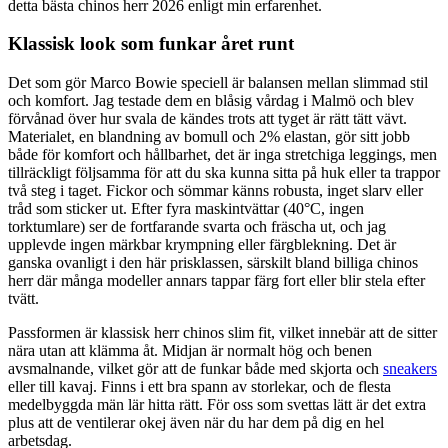
detta bästa chinos herr 2026 enligt min erfarenhet.
Klassisk look som funkar året runt
Det som gör Marco Bowie speciell är balansen mellan slimmad stil
och komfort. Jag testade dem en blåsig vårdag i Malmö och blev
förvånad över hur svala de kändes trots att tyget är rätt tätt vävt.
Materialet, en blandning av bomull och 2% elastan, gör sitt jobb
både för komfort och hållbarhet, det är inga stretchiga leggings, men
tillräckligt följsamma för att du ska kunna sitta på huk eller ta trappor
två steg i taget. Fickor och sömmar känns robusta, inget slarv eller
tråd som sticker ut. Efter fyra maskintvättar (40°C, ingen
torktumlare) ser de fortfarande svarta och fräscha ut, och jag
upplevde ingen märkbar krympning eller färgblekning. Det är
ganska ovanligt i den här prisklassen, särskilt bland billiga chinos
herr där många modeller annars tappar färg fort eller blir stela efter
tvätt.
Passformen är klassisk herr chinos slim fit, vilket innebär att de sitter
nära utan att klämma åt. Midjan är normalt hög och benen
avsmalnande, vilket gör att de funkar både med skjorta och
sneakers
eller till kavaj. Finns i ett bra spann av storlekar, och de flesta
medelbyggda män lär hitta rätt. För oss som svettas lätt är det extra
plus att de ventilerar okej även när du har dem på dig en hel
arbetsdag.