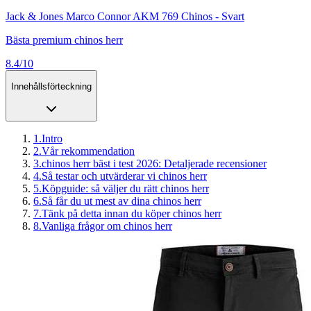
Jack & Jones Marco Connor AKM 769 Chinos - Svart
Bästa premium chinos herr
8.4/10
Innehållsförteckning
1
.
Intro
2
.
Vår rekommendation
3
.
chinos herr bäst i test 2026: Detaljerade recensioner
4
.
Så testar och utvärderar vi chinos herr
5
.
Köpguide: så väljer du rätt chinos herr
6
.
Så får du ut mest av dina chinos herr
7
.
Tänk på detta innan du köper chinos herr
8
.
Vanliga frågor om chinos herr