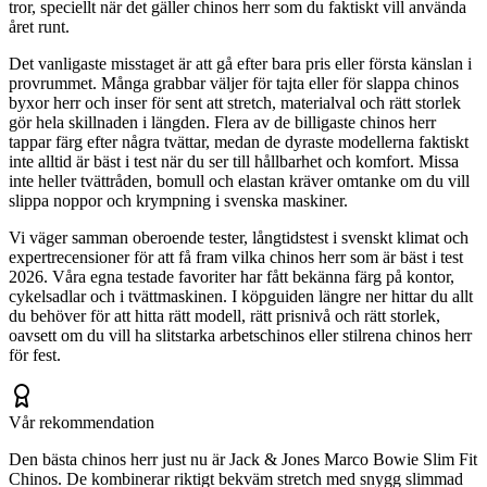
tror, speciellt när det gäller chinos herr som du faktiskt vill använda
året runt.
Det vanligaste misstaget är att gå efter bara pris eller första känslan i
provrummet. Många grabbar väljer för tajta eller för slappa chinos
byxor herr och inser för sent att stretch, materialval och rätt storlek
gör hela skillnaden i längden. Flera av de billigaste chinos herr
tappar färg efter några tvättar, medan de dyraste modellerna faktiskt
inte alltid är bäst i test när du ser till hållbarhet och komfort. Missa
inte heller tvättråden, bomull och elastan kräver omtanke om du vill
slippa noppor och krympning i svenska maskiner.
Vi väger samman oberoende tester, långtidstest i svenskt klimat och
expertrecensioner för att få fram vilka chinos herr som är bäst i test
2026. Våra egna testade favoriter har fått bekänna färg på kontor,
cykelsadlar och i tvättmaskinen. I köpguiden längre ner hittar du allt
du behöver för att hitta rätt modell, rätt prisnivå och rätt storlek,
oavsett om du vill ha slitstarka arbetschinos eller stilrena chinos herr
för fest.
Vår rekommendation
Den bästa chinos herr just nu är Jack & Jones Marco Bowie Slim Fit
Chinos. De kombinerar riktigt bekväm stretch med snygg slimmad