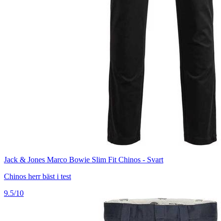
Jack & Jones Marco Bowie Slim Fit Chinos - Svart
Chinos herr bäst i test
9.5/10