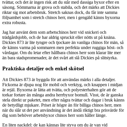
tvättar, och det är ingen risk att du står med dassiga byxor efter en
säsong. Sömmarna är grova och stabila, och det märks att Dickies
riktar sig mot arbetsbruk. Stretch saknas dock, du får inte samma
följsamhet som i stretch chinos herr, men i gengäld känns byxorna
extra robusta.
Jag har använt dem som arbetschinos herr vid snickeri och
trädgårdsjobb, och de har aldrig spruckit eller nötts ut på knäna.
Dickies 873 är lite tyngre och tjockare än vanliga chinos för män, så
de känns varma på sommaren men perfekta under ruggiga höst- och
vårdagar. Om du letar efter hållbara chinos herr som klarar lite mer
än bara stadspromenader, är det svårt att slå Dickies på slitstyrka.
Praktiska detaljer och enkel skötsel
Att Dickies 873 är byggda för att användas märks i alla detaljer.
Fickorna är djupa nog för mobil och verktyg, och knappen i midjan
är rejäl. Byxorna är lätta att tvätta, och polyesterhalten gör att de
torkar fortare än många andra herrbyxor bomull. Visst, de är ganska
stela direkt ur paketet, men efter några tvättar och dagar i bruk känns
de betydligt mjukare. Priset är högre än för billiga chinos herr, men
när du slår ut det per användning är det ändå riktigt bra prisvärde för
dig som behöver arbetsbyxor chinos herr som håller länge.
En liten nackdel: de kan kännas lite styva om du är van vid