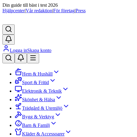
Din guide till bäst i test 2026
Hjälpcenter
|
Vår redaktion
|
För företag
|
Press
Logga in
Skapa konto
Hem & Hushåll
Sport & Fritid
Elektronik & Teknik
Skönhet & Hälsa
Trädgård & Utemiljö
Bygg & Verktyg
Barn & Familj
Kläder & Accessoarer