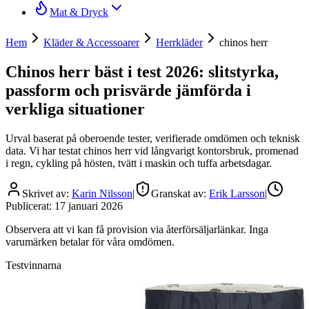
Mat & Dryck
Hem
Kläder & Accessoarer
Herrkläder
chinos herr
Chinos herr bäst i test 2026: slitstyrka,
passform och prisvärde jämförda i
verkliga situationer
Urval baserat på oberoende tester, verifierade omdömen och teknisk
data. Vi har testat chinos herr vid långvarigt kontorsbruk, promenad
i regn, cykling på hösten, tvätt i maskin och tuffa arbetsdagar.
Skrivet av:
Karin Nilsson
|
Granskat av:
Erik Larsson
|
Publicerat:
17 januari 2026
Observera att vi kan få provision via återförsäljarlänkar. Inga
varumärken betalar för våra omdömen.
Testvinnarna