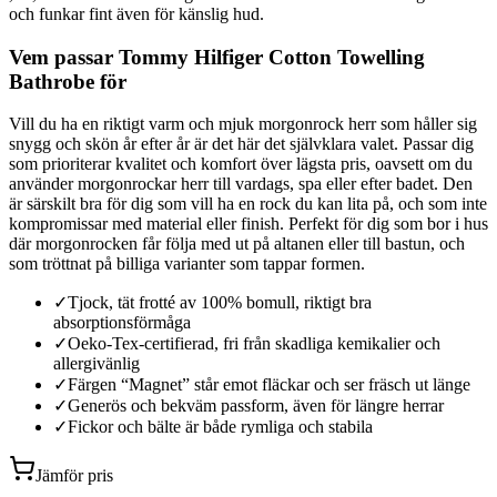
och funkar fint även för känslig hud.
Vem passar Tommy Hilfiger Cotton Towelling
Bathrobe för
Vill du ha en riktigt varm och mjuk morgonrock herr som håller sig
snygg och skön år efter år är det här det självklara valet. Passar dig
som prioriterar kvalitet och komfort över lägsta pris, oavsett om du
använder morgonrockar herr till vardags, spa eller efter badet. Den
är särskilt bra för dig som vill ha en rock du kan lita på, och som inte
kompromissar med material eller finish. Perfekt för dig som bor i hus
där morgonrocken får följa med ut på altanen eller till bastun, och
som tröttnat på billiga varianter som tappar formen.
✓
Tjock, tät frotté av 100% bomull, riktigt bra
absorptionsförmåga
✓
Oeko-Tex-certifierad, fri från skadliga kemikalier och
allergivänlig
✓
Färgen “Magnet” står emot fläckar och ser fräsch ut länge
✓
Generös och bekväm passform, även för längre herrar
✓
Fickor och bälte är både rymliga och stabila
Jämför pris