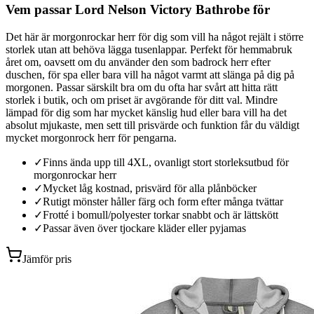
Vem passar Lord Nelson Victory Bathrobe för
Det här är morgonrockar herr för dig som vill ha något rejält i större
storlek utan att behöva lägga tusenlappar. Perfekt för hemmabruk
året om, oavsett om du använder den som badrock herr efter
duschen, för spa eller bara vill ha något varmt att slänga på dig på
morgonen. Passar särskilt bra om du ofta har svårt att hitta rätt
storlek i butik, och om priset är avgörande för ditt val. Mindre
lämpad för dig som har mycket känslig hud eller bara vill ha det
absolut mjukaste, men sett till prisvärde och funktion får du väldigt
mycket morgonrock herr för pengarna.
✓
Finns ända upp till 4XL, ovanligt stort storleksutbud för
morgonrockar herr
✓
Mycket låg kostnad, prisvärd för alla plånböcker
✓
Rutigt mönster håller färg och form efter många tvättar
✓
Frotté i bomull/polyester torkar snabbt och är lättskött
✓
Passar även över tjockare kläder eller pyjamas
Jämför pris