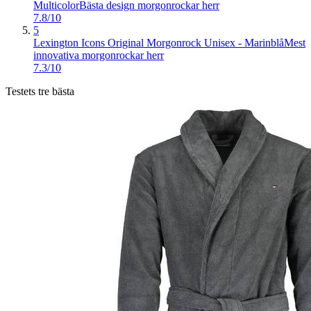
Multicolor
Bästa design morgonrockar herr
7.8/10
5
Lexington Icons Original Morgonrock Unisex - Marinblå
Mest
innovativa morgonrockar herr
7.3/10
Testets tre bästa