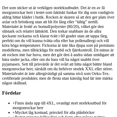
Det som sticker ut är verkligen storleksutbudet. Det är en av få
morgonrockar herr i testet som faktiskt funkar för dig som vanligtvis
aldrig hittar kläder i butik. Rocken är skuren så att den ger plats över
axlar och bröstkorg utan att bli för lång eller “tältig” nertill.
Materialet är frotté av bomull/polyester (80/20), vilket gör den
slitstark och relativt lättskött. Den torkar snabbare än de allra
tjockaste rockarna och klarar tvätt i 60 grader utan att tappa färg,
perfekt om du vill kunna tvätta ofta eller har pollenallergi och vill
köra höga temperaturer. Fickorna är inte lika djupa som på premium-
modellerna, men tillräckliga för mobil och fjärrkontroll. Ett minus är
att rocken inte har huva, men det gör den å andra sidan smidigare att
bära under jacka, eller om du bara vill ha något snabbt över
pyjamasen. Sett till prisvärde är det svårt att hitta något bättre bland
morgonrockar herr, särskilt om du behöver storlek XXL eller större.
Materialvalet är inte allergivänligt på samma nivå som Oeko-Tex-
certifierade produkter, men de flesta utan känslig hud lär inte märka
någon skillnad.
Fördelar
+
Finns ända upp till 4XL, ovanligt stort storleksutbud för
morgonrockar herr
+
Mycket låg kostnad, prisvärd för alla plånböcker