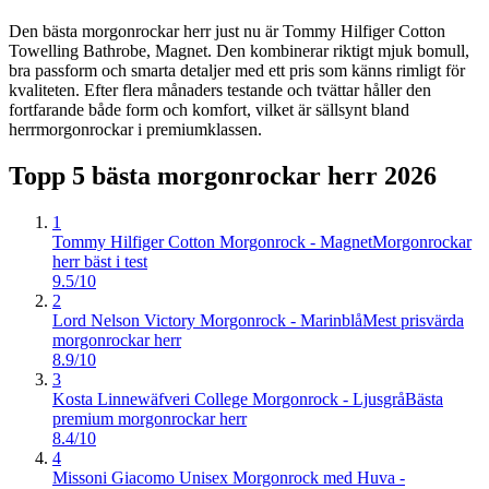
Den bästa morgonrockar herr just nu är Tommy Hilfiger Cotton
Towelling Bathrobe, Magnet. Den kombinerar riktigt mjuk bomull,
bra passform och smarta detaljer med ett pris som känns rimligt för
kvaliteten. Efter flera månaders testande och tvättar håller den
fortfarande både form och komfort, vilket är sällsynt bland
herrmorgonrockar i premiumklassen.
Topp 5 bästa
morgonrockar herr
2026
1
Tommy Hilfiger Cotton Morgonrock - Magnet
Morgonrockar
herr bäst i test
9.5/10
2
Lord Nelson Victory Morgonrock - Marinblå
Mest prisvärda
morgonrockar herr
8.9/10
3
Kosta Linnewäfveri College Morgonrock - Ljusgrå
Bästa
premium morgonrockar herr
8.4/10
4
Missoni Giacomo Unisex Morgonrock med Huva -