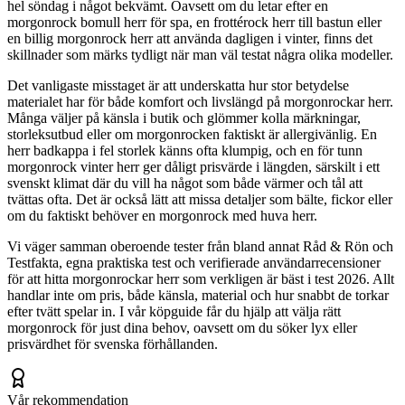
hel söndag i något bekvämt. Oavsett om du letar efter en
morgonrock bomull herr för spa, en frottérock herr till bastun eller
en billig morgonrock herr att använda dagligen i vinter, finns det
skillnader som märks tydligt när man väl testat några olika modeller.
Det vanligaste misstaget är att underskatta hur stor betydelse
materialet har för både komfort och livslängd på morgonrockar herr.
Många väljer på känsla i butik och glömmer kolla märkningar,
storleksutbud eller om morgonrocken faktiskt är allergivänlig. En
herr badkappa i fel storlek känns ofta klumpig, och en för tunn
morgonrock vinter herr ger dåligt prisvärde i längden, särskilt i ett
svenskt klimat där du vill ha något som både värmer och tål att
tvättas ofta. Det är också lätt att missa detaljer som bälte, fickor eller
om du faktiskt behöver en morgonrock med huva herr.
Vi väger samman oberoende tester från bland annat Råd & Rön och
Testfakta, egna praktiska test och verifierade användarrecensioner
för att hitta morgonrockar herr som verkligen är bäst i test 2026. Allt
handlar inte om pris, både känsla, material och hur snabbt de torkar
efter tvätt spelar in. I vår köpguide får du hjälp att välja rätt
morgonrock för just dina behov, oavsett om du söker lyx eller
prisvärdhet för svenska förhållanden.
Vår rekommendation