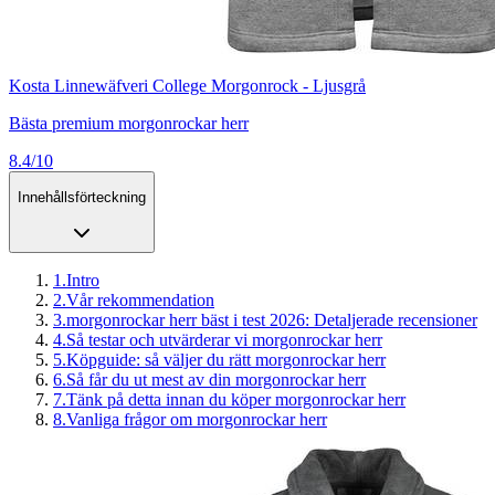
Kosta Linnewäfveri College Morgonrock - Ljusgrå
Bästa premium morgonrockar herr
8.4/10
Innehållsförteckning
1
.
Intro
2
.
Vår rekommendation
3
.
morgonrockar herr bäst i test 2026: Detaljerade recensioner
4
.
Så testar och utvärderar vi morgonrockar herr
5
.
Köpguide: så väljer du rätt morgonrockar herr
6
.
Så får du ut mest av din morgonrockar herr
7
.
Tänk på detta innan du köper morgonrockar herr
8
.
Vanliga frågor om morgonrockar herr