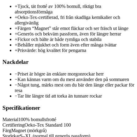
+
Tjock, tät frotté av 100% bomull, riktigt bra
absorptionsförmåga
+
Oeko-Tex-certifierad, fri från skadliga kemikalier och
allergivänlig
+
Färgen “Magnet” står emot fläckar och ser fräsch ut länge
+
Generös och bekväm passform, även för längre herrar
+
Fickor och bälte är både rymliga och stabila
+
Behåller mjukhet och form även efter många tvättar
+
Prisvärde: hög kvalitet för pengarna
Nackdelar
−
Priset är högre än enklare morgonrockar herr
−
Kan kännas varm om du mest använder den på sommaren
−
Något tung, märks mest om du bär den länge eller packar för
resa
−
Tar lite längre tid att torka än tunnare rockar
Specifikationer
Material
100% bomullsfrotté
Certifiering
Oeko-Tex Standard 100
Färg
Magnet (mörkgrå)
Storlekar
S–XL (normal till generös passform)