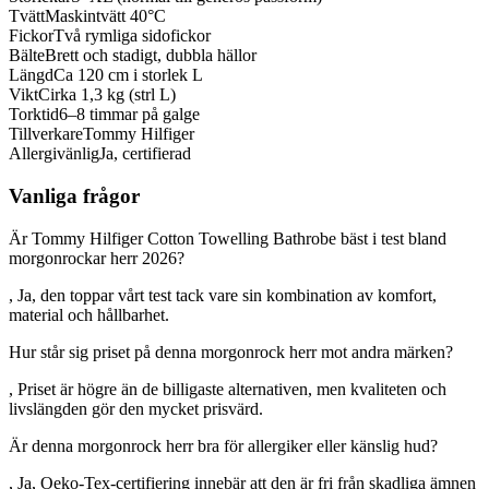
Tvätt
Maskintvätt 40°C
Fickor
Två rymliga sidofickor
Bälte
Brett och stadigt, dubbla hällor
Längd
Ca 120 cm i storlek L
Vikt
Cirka 1,3 kg (strl L)
Torktid
6–8 timmar på galge
Tillverkare
Tommy Hilfiger
Allergivänlig
Ja, certifierad
Vanliga frågor
Är Tommy Hilfiger Cotton Towelling Bathrobe bäst i test bland
morgonrockar herr 2026?
, Ja, den toppar vårt test tack vare sin kombination av komfort,
material och hållbarhet.
Hur står sig priset på denna morgonrock herr mot andra märken?
, Priset är högre än de billigaste alternativen, men kvaliteten och
livslängden gör den mycket prisvärd.
Är denna morgonrock herr bra för allergiker eller känslig hud?
, Ja, Oeko-Tex-certifiering innebär att den är fri från skadliga ämnen