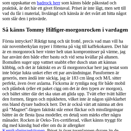
som uppskattar en
badrock herr
som känns både påkostad och
praktisk, är det här ett givet förstaval. Priset är inte lågt, men sett till
vad du får i material, livslängd och känsla är det svårt att hitta något
som slår den i prisvärde.
Så känns Tommy Hilfiger-morgonrocken i vardagen
Första intrycket? Riktigt tung och tät frotté, precis vad man vill ha
när novemberkylan nyper i fötterna på väg till kaffekokaren. Det här
är en morgonrock herr vinter helt utan kompromisser på värme, jag
har använt den både efter bastu och vid sena kvällar på altanen.
Bomullen suger upp vattnet snabbt efter dusch utan att kännas
klibbig, och det är faktiskt en av få morgonrockar herr jag testat som
inte börjar lukta unket efter ett par användningar. Passformen är
generös, men ändå inte säckig, jag är 183 cm lång och M/L sitter
perfekt, även över axlarna. Fickorna är rymliga nog för både mobil
och plånbok (eller ett paket cigg om det är den typen av morgon),
och bältet sitter där det ska utan att glida upp. Tvätt efter tvätt håller
den formen, färgen och mjukheten, vilket inte är någon självklarhet
ens bland dyrare badrock herr. Det är också värt att nämna att den
grå “Magnet”-färgen faktiskt står emot fläckar och missfärgningar
bättre än de flesta ljusa modeller, en detalj som märks efter några
månader. Rocken är Oeko-Tex-certifierad, vilket känns tryggt för
dig med känslig hud eller om du är allergiker
Kemikalieinspektionen
. Priset är över tusenlappen dyrare än de