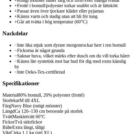
+
Rutigt mönster håller färg och form efter många tvättar
+
Frotté i bomull/polyester torkar snabbt och är lättskött
+
Passar även över tjockare kläder eller pyjamas
+
Känns varm och stadig utan att bli för tung
+
Går att tvätta i hög temperatur (60°C)
Nackdelar
−
Inte lika mjuk som dyrare morgonrockar herr i ren bomull
−
Fickorna är något grunda
−
Saknar huva, vilket märks efter dusch om du vill torka håret
−
Känns lite syntetisk mot bar hud för dig med extra känslig
hy
−
Inte Oeko-Tex-certifierad
Specifikationer
Material
80% bomull, 20% polyester (frotté)
Storlekar
M till 4XL
Färg
Navy Blue (rutigt mönster)
Längd
Ca 120–130 cm beroende på storlek
Tvätt
Maskintvätt 60°C
Fickor
Två sidofickor
Bälte
Extra långt, tåligt
Vikt
Cirka 1,1 kg (strl XL)