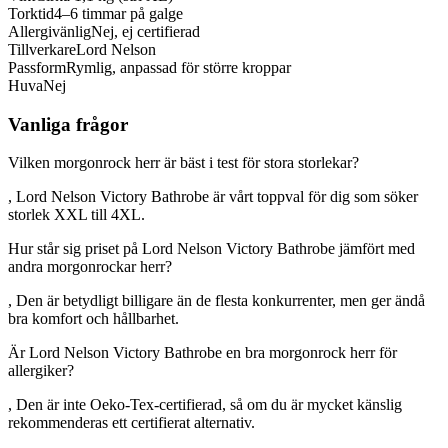
Torktid
4–6 timmar på galge
Allergivänlig
Nej, ej certifierad
Tillverkare
Lord Nelson
Passform
Rymlig, anpassad för större kroppar
Huva
Nej
Vanliga frågor
Vilken morgonrock herr är bäst i test för stora storlekar?
, Lord Nelson Victory Bathrobe är vårt toppval för dig som söker
storlek XXL till 4XL.
Hur står sig priset på Lord Nelson Victory Bathrobe jämfört med
andra morgonrockar herr?
, Den är betydligt billigare än de flesta konkurrenter, men ger ändå
bra komfort och hållbarhet.
Är Lord Nelson Victory Bathrobe en bra morgonrock herr för
allergiker?
, Den är inte Oeko-Tex-certifierad, så om du är mycket känslig
rekommenderas ett certifierat alternativ.