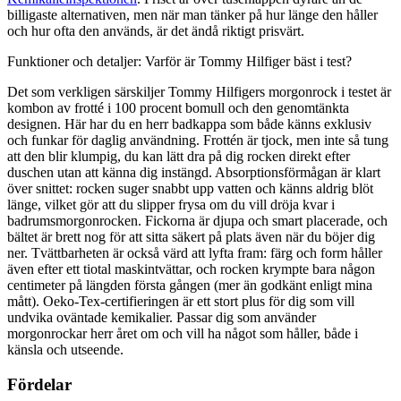
billigaste alternativen, men när man tänker på hur länge den håller
och hur ofta den används, är det ändå riktigt prisvärt.
Funktioner och detaljer: Varför är Tommy Hilfiger bäst i test?
Det som verkligen särskiljer Tommy Hilfigers morgonrock i testet är
kombon av frotté i 100 procent bomull och den genomtänkta
designen. Här har du en herr badkappa som både känns exklusiv
och funkar för daglig användning. Frottén är tjock, men inte så tung
att den blir klumpig, du kan lätt dra på dig rocken direkt efter
duschen utan att känna dig instängd. Absorptionsförmågan är klart
över snittet: rocken suger snabbt upp vatten och känns aldrig blöt
länge, vilket gör att du slipper frysa om du vill dröja kvar i
badrumsmorgonrocken. Fickorna är djupa och smart placerade, och
bältet är brett nog för att sitta säkert på plats även när du böjer dig
ner. Tvättbarheten är också värd att lyfta fram: färg och form håller
även efter ett tiotal maskintvättar, och rocken krympte bara någon
centimeter på längden första gången (mer än godkänt enligt mina
mått). Oeko-Tex-certifieringen är ett stort plus för dig som vill
undvika oväntade kemikalier. Passar dig som använder
morgonrockar herr året om och vill ha något som håller, både i
känsla och utseende.
Fördelar