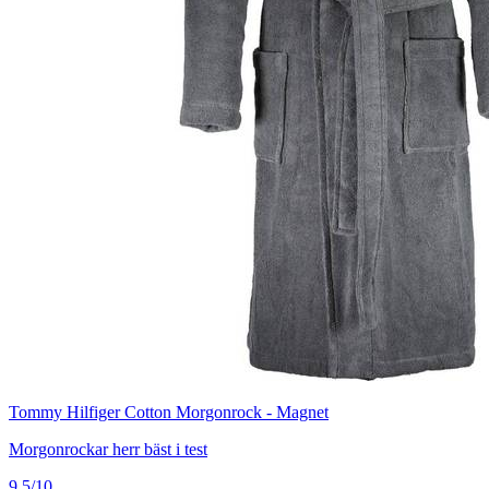
Tommy Hilfiger Cotton Morgonrock - Magnet
Morgonrockar herr bäst i test
9.5/10