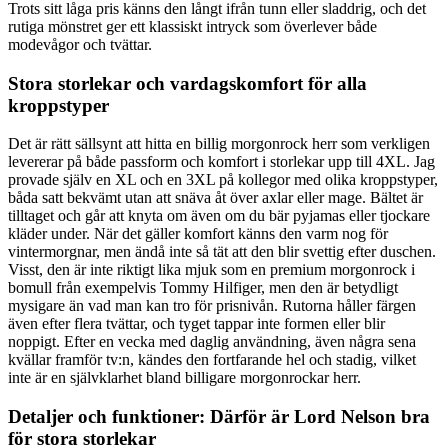
Trots sitt låga pris känns den långt ifrån tunn eller sladdrig, och det
rutiga mönstret ger ett klassiskt intryck som överlever både
modevågor och tvättar.
Stora storlekar och vardagskomfort för alla
kroppstyper
Det är rätt sällsynt att hitta en billig morgonrock herr som verkligen
levererar på både passform och komfort i storlekar upp till 4XL. Jag
provade själv en XL och en 3XL på kollegor med olika kroppstyper,
båda satt bekvämt utan att snäva åt över axlar eller mage. Bältet är
tilltaget och går att knyta om även om du bär pyjamas eller tjockare
kläder under. När det gäller komfort känns den varm nog för
vintermorgnar, men ändå inte så tät att den blir svettig efter duschen.
Visst, den är inte riktigt lika mjuk som en premium morgonrock i
bomull från exempelvis Tommy Hilfiger, men den är betydligt
mysigare än vad man kan tro för prisnivån. Rutorna håller färgen
även efter flera tvättar, och tyget tappar inte formen eller blir
noppigt. Efter en vecka med daglig användning, även några sena
kvällar framför tv:n, kändes den fortfarande hel och stadig, vilket
inte är en självklarhet bland billigare morgonrockar herr.
Detaljer och funktioner: Därför är Lord Nelson bra
för stora storlekar