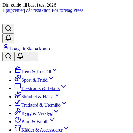
Din guide till bäst i test 2026
Hjälpcenter
|
Vår redaktion
|
För företag
|
Press
Logga in
Skapa konto
Hem & Hushåll
Sport & Fritid
Elektronik & Teknik
Skönhet & Hälsa
Trädgård & Utemiljö
Bygg & Verktyg
Barn & Familj
Kläder & Accessoarer