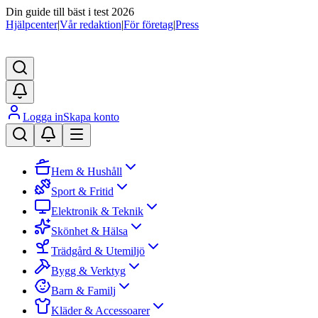
Din guide till bäst i test 2026
Hjälpcenter
|
Vår redaktion
|
För företag
|
Press
Logga in
Skapa konto
Hem & Hushåll
Sport & Fritid
Elektronik & Teknik
Skönhet & Hälsa
Trädgård & Utemiljö
Bygg & Verktyg
Barn & Familj
Kläder & Accessoarer