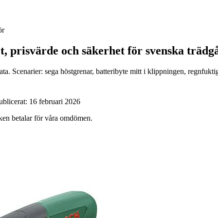
ör
et, prisvärde och säkerhet för svenska trädg
ta. Scenarier: sega höstgrenar, batteribyte mitt i klippningen, regnfuk
ublicerat:
16 februari 2026
ärken betalar för våra omdömen.