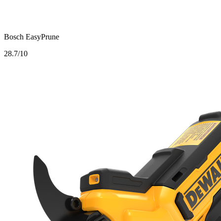
Bosch EasyPrune
2
8.7/10