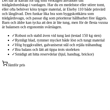
Det här är kärran för dig som verkligen använder ditt
trädgårdsredskap i vardagen. Har du en medelstor eller större tomt,
eller ofta behöver köra tyngre material, är Ekeby 110 både prisvärd
och långlivad. Den funkar lika bra som byggskottkärra som
trädgårdsvagn, och passar dig som prioriterar hållbarhet före lågpris.
Barn och äldre kan tycka att den är lite tung, men för de flesta vuxna
är balansen och ergonomin svårslagen.
✓
Robust och stabil även vid tung last (testad 150 kg sten)
✓
Rymligt blad, rymmer mycket både löst och tungt material
✓
Hög byggkvalitet, galvaniserat stål och rejäla trähandtag
✓
Bra balans och lätt att tippa trots storleken
✓
Smidigt att hitta reservdelar (hjul, handtag, brickor)
Jämför pris