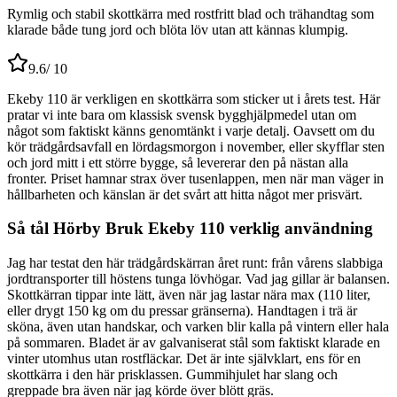
Rymlig och stabil skottkärra med rostfritt blad och trähandtag som
klarade både tung jord och blöta löv utan att kännas klumpig.
9.6
/ 10
Ekeby 110 är verkligen en skottkärra som sticker ut i årets test. Här
pratar vi inte bara om klassisk svensk bygghjälpmedel utan om
något som faktiskt känns genomtänkt i varje detalj. Oavsett om du
kör trädgårdsavfall en lördagsmorgon i november, eller skyfflar sten
och jord mitt i ett större bygge, så levererar den på nästan alla
fronter. Priset hamnar strax över tusenlappen, men när man väger in
hållbarheten och känslan är det svårt att hitta något mer prisvärt.
Så tål Hörby Bruk Ekeby 110 verklig användning
Jag har testat den här trädgårdskärran året runt: från vårens slabbiga
jordtransporter till höstens tunga lövhögar. Vad jag gillar är balansen.
Skottkärran tippar inte lätt, även när jag lastar nära max (110 liter,
eller drygt 150 kg om du pressar gränserna). Handtagen i trä är
sköna, även utan handskar, och varken blir kalla på vintern eller hala
på sommaren. Bladet är av galvaniserat stål som faktiskt klarade en
vinter utomhus utan rostfläckar. Det är inte självklart, ens för en
skottkärra i den här prisklassen. Gummihjulet har slang och
greppade bra även när jag körde över blött gräs.