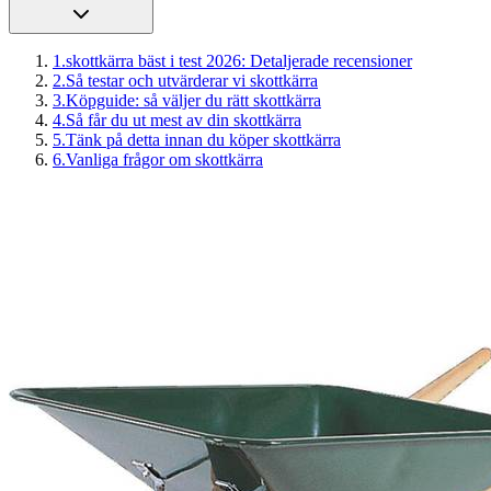
1
.
skottkärra bäst i test 2026: Detaljerade recensioner
2
.
Så testar och utvärderar vi skottkärra
3
.
Köpguide: så väljer du rätt skottkärra
4
.
Så får du ut mest av din skottkärra
5
.
Tänk på detta innan du köper skottkärra
6
.
Vanliga frågor om skottkärra