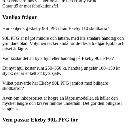
Reservdelar
Finns via återförsäljare och Hörby Bruk
Garanti
5 år mot fabrikationsfel
Vanliga frågor
Hur skiljer sig Ekeby 90L PFG från Ekeby 110 skottkärra?
90L PFG är något mindre och lättare, med lite smalare handtag och
grundare blad. Volymen räcker ändå för de flesta trädgårdsjobb och
priset är lägre.
Vad kostar det att byta hjul eller handtag på Ekeby 90L PFG?
Ett nytt hjul kostar runt 250–350 kr, handtag ungefär 100–150 kr
styck; det är enkelt att byta själv.
Vilket prisvärde har Ekeby 90L PFG jämfört med billigare
skottkärror?
Även om inköpspriset är högre än lågprismodeller, så håller den
mycket längre och kräver mindre underhåll. Det gör den billigare i
längden.
Vem passar Ekeby 90L PFG för