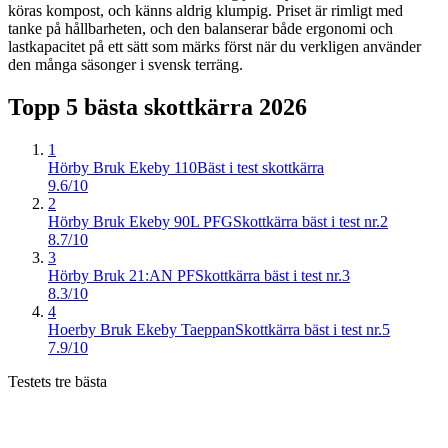
köras kompost, och känns aldrig klumpig. Priset är rimligt med
tanke på hållbarheten, och den balanserar både ergonomi och
lastkapacitet på ett sätt som märks först när du verkligen använder
den många säsonger i svensk terräng.
Topp 5 bästa
skottkärra
2026
1
Hörby Bruk Ekeby 110
Bäst i test skottkärra
9.6/10
2
Hörby Bruk Ekeby 90L PFG
Skottkärra bäst i test nr.2
8.7/10
3
Hörby Bruk 21:AN PF
Skottkärra bäst i test nr.3
8.3/10
4
Hoerby Bruk Ekeby Taeppan
Skottkärra bäst i test nr.5
7.9/10
Testets tre bästa