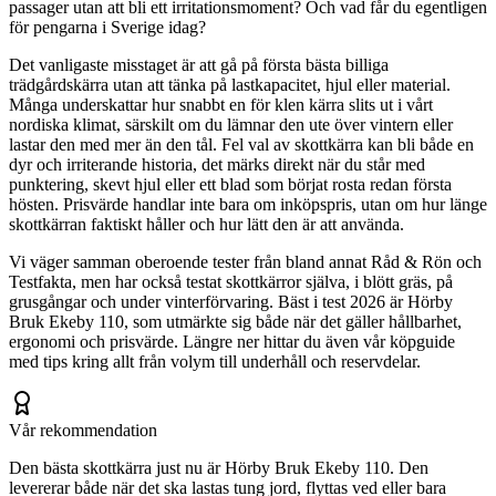
passager utan att bli ett irritationsmoment? Och vad får du egentligen
för pengarna i Sverige idag?
Det vanligaste misstaget är att gå på första bästa billiga
trädgårdskärra utan att tänka på lastkapacitet, hjul eller material.
Många underskattar hur snabbt en för klen kärra slits ut i vårt
nordiska klimat, särskilt om du lämnar den ute över vintern eller
lastar den med mer än den tål. Fel val av skottkärra kan bli både en
dyr och irriterande historia, det märks direkt när du står med
punktering, skevt hjul eller ett blad som börjat rosta redan första
hösten. Prisvärde handlar inte bara om inköpspris, utan om hur länge
skottkärran faktiskt håller och hur lätt den är att använda.
Vi väger samman oberoende tester från bland annat Råd & Rön och
Testfakta, men har också testat skottkärror själva, i blött gräs, på
grusgångar och under vinterförvaring. Bäst i test 2026 är Hörby
Bruk Ekeby 110, som utmärkte sig både när det gäller hållbarhet,
ergonomi och prisvärde. Längre ner hittar du även vår köpguide
med tips kring allt från volym till underhåll och reservdelar.
Vår rekommendation
Den bästa skottkärra just nu är Hörby Bruk Ekeby 110. Den
levererar både när det ska lastas tung jord, flyttas ved eller bara