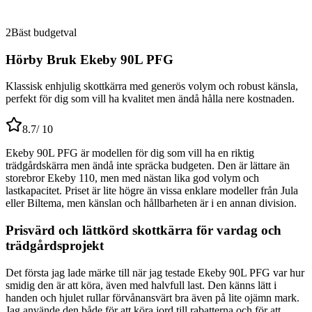
2
Bäst budgetval
Hörby Bruk Ekeby 90L PFG
Klassisk enhjulig skottkärra med generös volym och robust känsla,
perfekt för dig som vill ha kvalitet men ändå hålla nere kostnaden.
8.7
/ 10
Ekeby 90L PFG är modellen för dig som vill ha en riktig
trädgårdskärra men ändå inte spräcka budgeten. Den är lättare än
storebror Ekeby 110, men med nästan lika god volym och
lastkapacitet. Priset är lite högre än vissa enklare modeller från Jula
eller Biltema, men känslan och hållbarheten är i en annan division.
Prisvärd och lättkörd skottkärra för vardag och
trädgårdsprojekt
Det första jag lade märke till när jag testade Ekeby 90L PFG var hur
smidig den är att köra, även med halvfull last. Den känns lätt i
handen och hjulet rullar förvånansvärt bra även på lite ojämn mark.
Jag använde den både för att köra jord till rabatterna och för att