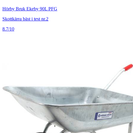
Hörby Bruk Ekeby 90L PFG
Skottkärra bäst i test nr.2
8.7/10