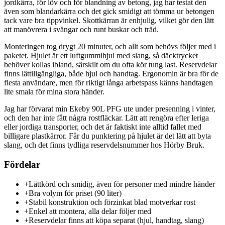
jordkärra, för löv och för blandning av betong, jag har testat den
även som blandarkärra och det gick smidigt att tömma ur betongen
tack vare bra tippvinkel. Skottkärran är enhjulig, vilket gör den lätt
att manövrera i svängar och runt buskar och träd.
Monteringen tog drygt 20 minuter, och allt som behövs följer med i
paketet. Hjulet är ett luftgummihjul med slang, så däcktrycket
behöver kollas ibland, särskilt om du ofta kör tung last. Reservdelar
finns lättillgängliga, både hjul och handtag. Ergonomin är bra för de
flesta användare, men för riktigt långa arbetspass känns handtagen
lite smala för mina stora händer.
Jag har förvarat min Ekeby 90L PFG ute under presenning i vinter,
och den har inte fått några rostfläckar. Lätt att rengöra efter leriga
eller jordiga transporter, och det är faktiskt inte alltid fallet med
billigare plastkärror. Får du punktering på hjulet är det lätt att byta
slang, och det finns tydliga reservdelsnummer hos Hörby Bruk.
Fördelar
+
Lättkörd och smidig, även för personer med mindre händer
+
Bra volym för priset (90 liter)
+
Stabil konstruktion och förzinkat blad motverkar rost
+
Enkel att montera, alla delar följer med
+
Reservdelar finns att köpa separat (hjul, handtag, slang)