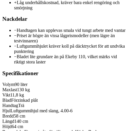
+
Låg underhållskostnad, kräver bara enkel rengöring och
smörjning
Nackdelar
−
Handtagen kan upplevas smala vid tungt arbete med vantar
−
Priset är högre än vissa lågprismodeller (men lägre än
testvinnaren)
−
Luftgummihjulet kräver koll på däcktrycket för att undvika
punktering
−
Bladet lite grundare än på Ekeby 110, vilket märks vid
riktigt stora laster
Specifikationer
Volym
90 liter
Maxlast
130 kg
Vikt
11,8 kg
Blad
Förzinkad plåt
Handtag
Trä
Hjul
Luftgummihjul med slang, 4.00-6
Bredd
58 cm
Längd
140 cm
Höjd
64 cm