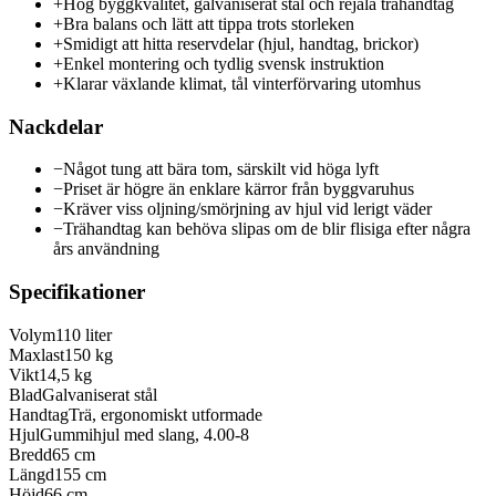
+
Hög byggkvalitet, galvaniserat stål och rejäla trähandtag
+
Bra balans och lätt att tippa trots storleken
+
Smidigt att hitta reservdelar (hjul, handtag, brickor)
+
Enkel montering och tydlig svensk instruktion
+
Klarar växlande klimat, tål vinterförvaring utomhus
Nackdelar
−
Något tung att bära tom, särskilt vid höga lyft
−
Priset är högre än enklare kärror från byggvaruhus
−
Kräver viss oljning/smörjning av hjul vid lerigt väder
−
Trähandtag kan behöva slipas om de blir flisiga efter några
års användning
Specifikationer
Volym
110 liter
Maxlast
150 kg
Vikt
14,5 kg
Blad
Galvaniserat stål
Handtag
Trä, ergonomiskt utformade
Hjul
Gummihjul med slang, 4.00-8
Bredd
65 cm
Längd
155 cm
Höjd
66 cm