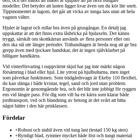
den, och det märks att bladet är djupare än på flera billigare
modeller. Det betyder att lasten ligger kvar även om du kör lite snett.
Tippmomentet är lagom, det går att vicka av tunga lass utan att hela
vagnen välter.
Hjulet är lagrat och rullar bra även på grusgångar. En detalj jag
uppskattar är att det finns extra låsbricka på hjulaxeln. Det känns
tryggt, särskilt om skottkärran används av flera personer eller om
den ska stå ute längre perioder. Trähandtagen är breda nog att ge bra
grepp även med tjockare handskar, det är ingen självklarhet på
billigare handkärra.
Vid vinterförvaring i ouppvärmt skjul har jag inte märkt någon
försämring i blad eller hjul. Lite ytrost på hjulbultarna, men inget
som påverkar funktionen. Som trädgårdsvagn är Ekeby 110 flexibel,
du kan slänga i både kvistar, tegel, sand och jord utan problem.
Ergonomin är genomgående bra, och det blir inte jobbigt för ryggen
ens vid längre pass. För dig som vill ha en kärra som klarar både
jordtransport, ved och blandning av betong är det svårt att hitta
något bättre i den här prisklassen.
Fördelar
+
Robust och stabil även vid tung last (testad 150 kg sten)
+
Rymligt blad, rymmer mycket både löst och tungt material