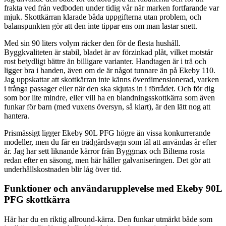
frakta ved från vedboden under tidig vår när marken fortfarande var
mjuk. Skottkärran klarade båda uppgifterna utan problem, och
balanspunkten gör att den inte tippar ens om man lastar snett.
Med sin 90 liters volym räcker den för de flesta hushåll.
Byggkvaliteten är stabil, bladet är av förzinkad plåt, vilket motstår
rost betydligt bättre än billigare varianter. Handtagen är i trä och
ligger bra i handen, även om de är något tunnare än på Ekeby 110.
Jag uppskattar att skottkärran inte känns överdimensionerad, varken
i trånga passager eller när den ska skjutas in i förrådet. Och för dig
som bor lite mindre, eller vill ha en blandningsskottkärra som även
funkar för barn (med vuxens översyn, så klart), är den lätt nog att
hantera.
Prismässigt ligger Ekeby 90L PFG högre än vissa konkurrerande
modeller, men du får en trädgårdsvagn som tål att användas år efter
år. Jag har sett liknande kärror från Byggmax och Biltema rosta
redan efter en säsong, men här håller galvaniseringen. Det gör att
underhållskostnaden blir låg över tid.
Funktioner och användarupplevelse med Ekeby 90L
PFG skottkärra
Här har du en riktig allround-kärra. Den funkar utmärkt både som