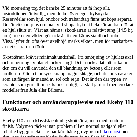
Vid montering tog det kanske 25 minuter att få ihop allt,
instruktionen är tydlig, men du behöver egen hylsnyckel.
Reservdelar som hjul, brickor och trähandtag finns att köpa separat.
Det är ett stort plus om man vill slippa byta ut hela kärran bara för att
ett hjul slitits ut. Värt att nämna: skottkärran är relativt tung (14,5 kg
tom), men den vikten gör också att den känns stabil och robust.
Visst, lyfter du ofta över axelhöjd märks vikten, men för markarbete
är det snarare en fördel.
Skottkärran kräver minimalt underhåll, lite smörjning av hjulets axel
och rengöring av bladet räcker långt. Det är också lätt att torka ur
den om du vill använda den till blandning av betong eller som
jordkärra. Efter ett år syns knappt något slitage, och det är småsaker
som att färgen är mattad av sol och regn. Det är den där typen av
kvalitet som gör att priset känns rimligt, särskilt jämfört med enklare
modeller från Jula eller Biltema.
Funktioner och användarupplevelse med Ekeby 110
skottkärra
Ekeby 110 är en klassisk enhjulig skottkärra, men med modern
finish. Volymen räcker utan problem till en normal trädgård eller
mindre byggprojekt. Jag har kört både grovgrus och
kompost
med