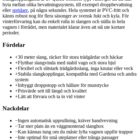
byta mellan olika bevattningssystem, till exempel droppbevattning
eller
spridare
, på några sekunder. Hela systemet är PVC-fritt och
känns robust nog för flera säsonger av svensk fukt och kyla. För
vinterförvaring kan du enkelt rulla in slangen och ställa in hela
vagnen i förrådet, men materialet klarar även att stå ute kortare
perioder.
Fördelar
+
30 meter slang, räcker för stora trädgårdar och häckar
+
Flyttbar slangvinda med stabil vagn och stora hjul
+
Flexibel och slitstark trädgårdsslang, inga knutar eller veck
+
Stabila slangkopplingar, kompatibla med Gardena och andra
system
+
Inbyggt droppstopp och hållare för munstycke
+
Prisvärde sett till längd och kvalitet
+
Lätt att förvara och ta in vid vinter
Nackdelar
−
Ingen automatisk upprullning, kräver handvevning
−
Tar mer plats än en väggmonterad slangbox
−
Kan kännas tung om du måste lyfta vagnen uppför trappor
−
Inte optimal för små uteplatser eller trånga passager