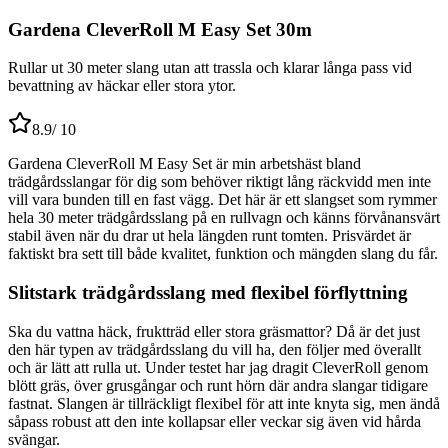
Gardena CleverRoll M Easy Set 30m
Rullar ut 30 meter slang utan att trassla och klarar långa pass vid
bevattning av häckar eller stora ytor.
8.9
/ 10
Gardena CleverRoll M Easy Set är min arbetshäst bland
trädgårdsslangar för dig som behöver riktigt lång räckvidd men inte
vill vara bunden till en fast vägg. Det här är ett slangset som rymmer
hela 30 meter trädgårdsslang på en rullvagn och känns förvånansvärt
stabil även när du drar ut hela längden runt tomten. Prisvärdet är
faktiskt bra sett till både kvalitet, funktion och mängden slang du får.
Slitstark trädgårdsslang med flexibel förflyttning
Ska du vattna häck, fruktträd eller stora gräsmattor? Då är det just
den här typen av trädgårdsslang du vill ha, den följer med överallt
och är lätt att rulla ut. Under testet har jag dragit CleverRoll genom
blött gräs, över grusgångar och runt hörn där andra slangar tidigare
fastnat. Slangen är tillräckligt flexibel för att inte knyta sig, men ändå
såpass robust att den inte kollapsar eller veckar sig även vid hårda
svängar.