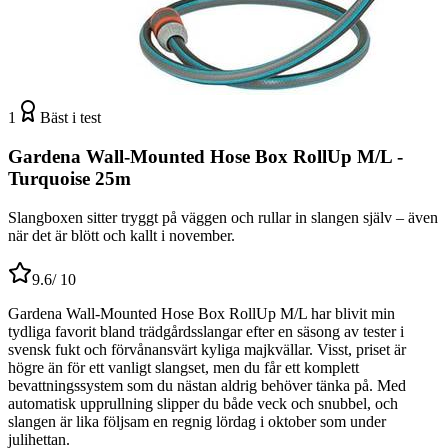
1
Bäst i test
Gardena Wall-Mounted Hose Box RollUp M/L -
Turquoise 25m
Slangboxen sitter tryggt på väggen och rullar in slangen själv – även
när det är blött och kallt i november.
9.6
/ 10
Gardena Wall-Mounted Hose Box RollUp M/L har blivit min
tydliga favorit bland trädgårdsslangar efter en säsong av tester i
svensk fukt och förvånansvärt kyliga majkvällar. Visst, priset är
högre än för ett vanligt slangset, men du får ett komplett
bevattningssystem som du nästan aldrig behöver tänka på. Med
automatisk upprullning slipper du både veck och snubbel, och
slangen är lika följsam en regnig lördag i oktober som under
julihettan.