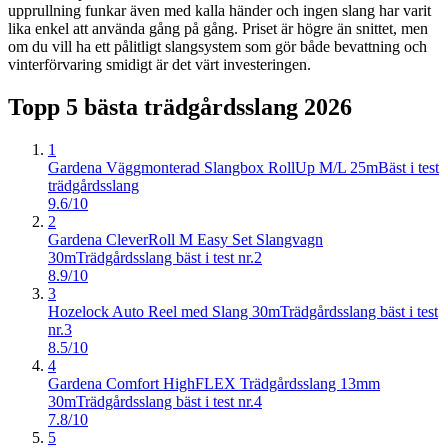
upprullning funkar även med kalla händer och ingen slang har varit
lika enkel att använda gång på gång. Priset är högre än snittet, men
om du vill ha ett pålitligt slangsystem som gör både bevattning och
vinterförvaring smidigt är det värt investeringen.
Topp 5 bästa
trädgårdsslang
2026
1
Gardena Väggmonterad Slangbox RollUp M/L 25m
Bäst i test
trädgårdsslang
9.6/10
2
Gardena CleverRoll M Easy Set Slangvagn
30m
Trädgårdsslang bäst i test nr.2
8.9/10
3
Hozelock Auto Reel med Slang 30m
Trädgårdsslang bäst i test
nr.3
8.5/10
4
Gardena Comfort HighFLEX Trädgårdsslang 13mm
30m
Trädgårdsslang bäst i test nr.4
7.8/10
5