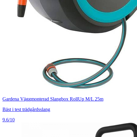
Gardena Väggmonterad Slangbox RollUp M/L 25m
Bäst i test trädgårdsslang
9.6/10