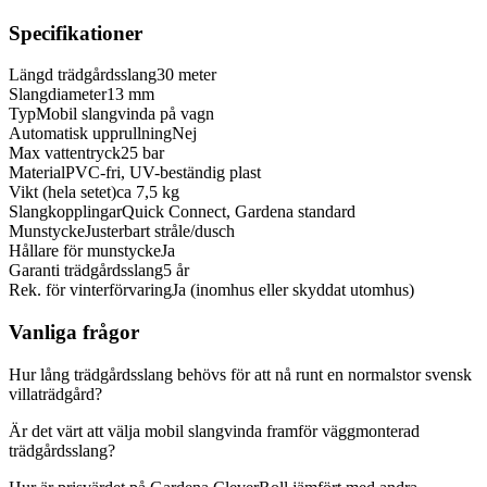
Specifikationer
Längd trädgårdsslang
30 meter
Slangdiameter
13 mm
Typ
Mobil slangvinda på vagn
Automatisk upprullning
Nej
Max vattentryck
25 bar
Material
PVC-fri, UV-beständig plast
Vikt (hela setet)
ca 7,5 kg
Slangkopplingar
Quick Connect, Gardena standard
Munstycke
Justerbart stråle/dusch
Hållare för munstycke
Ja
Garanti trädgårdsslang
5 år
Rek. för vinterförvaring
Ja (inomhus eller skyddat utomhus)
Vanliga frågor
Hur lång trädgårdsslang behövs för att nå runt en normalstor svensk
villaträdgård?
Är det värt att välja mobil slangvinda framför väggmonterad
trädgårdsslang?