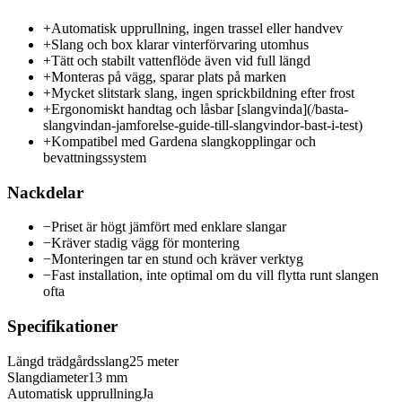
+
Automatisk upprullning, ingen trassel eller handvev
+
Slang och box klarar vinterförvaring utomhus
+
Tätt och stabilt vattenflöde även vid full längd
+
Monteras på vägg, sparar plats på marken
+
Mycket slitstark slang, ingen sprickbildning efter frost
+
Ergonomiskt handtag och låsbar [slangvinda](/basta-
slangvindan-jamforelse-guide-till-slangvindor-bast-i-test)
+
Kompatibel med Gardena slangkopplingar och
bevattningssystem
Nackdelar
−
Priset är högt jämfört med enklare slangar
−
Kräver stadig vägg för montering
−
Monteringen tar en stund och kräver verktyg
−
Fast installation, inte optimal om du vill flytta runt slangen
ofta
Specifikationer
Längd trädgårdsslang
25 meter
Slangdiameter
13 mm
Automatisk upprullning
Ja