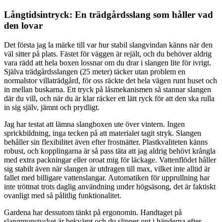
Långtidsintryck: En trädgårdsslang som håller vad
den lovar
Det första jag la märke till var hur stabil slangvindan känns när den
väl sitter på plats. Fästet för väggen är rejält, och du behöver aldrig
vara rädd att hela boxen lossnar om du drar i slangen lite för ivrigt.
Själva trädgårdsslangen (25 meter) täcker utan problem en
normalstor villaträdgård, för oss räckte det hela vägen runt huset och
in mellan buskarna. Ett tryck på låsmekanismen så stannar slangen
där du vill, och när du är klar räcker ett lätt ryck för att den ska rulla
in sig själv, jämnt och prydligt.
Jag har testat att lämna slangboxen ute över vintern. Ingen
sprickbildning, inga tecken på att materialet tagit stryk. Slangen
behåller sin flexibilitet även efter frostnätter. Plastkvaliteten känns
robust, och kopplingarna är så pass täta att jag aldrig behövt krångla
med extra packningar eller oroat mig för läckage. Vattenflödet håller
sig stabilt även när slangen är utdragen till max, vilket inte alltid är
fallet med billigare vattenslangar. Automatiken för upprullning har
inte tröttnat trots daglig användning under högsäsong, det är faktiskt
ovanligt med så pålitlig funktionalitet.
Gardena har dessutom tänkt på ergonomin. Handtaget på
slangmunstycket är bekvämt och du slipper ont i händerna efter