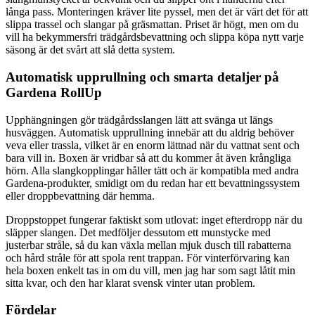
långa pass. Monteringen kräver lite pyssel, men det är värt det för att
slippa trassel och slangar på gräsmattan. Priset är högt, men om du
vill ha bekymmersfri trädgårdsbevattning och slippa köpa nytt varje
säsong är det svårt att slå detta system.
Automatisk upprullning och smarta detaljer på
Gardena RollUp
Upphängningen gör trädgårdsslangen lätt att svänga ut längs
husväggen. Automatisk upprullning innebär att du aldrig behöver
veva eller trassla, vilket är en enorm lättnad när du vattnat sent och
bara vill in. Boxen är vridbar så att du kommer åt även krångliga
hörn. Alla slangkopplingar håller tätt och är kompatibla med andra
Gardena-produkter, smidigt om du redan har ett bevattningssystem
eller droppbevattning där hemma.
Droppstoppet fungerar faktiskt som utlovat: inget efterdropp när du
släpper slangen. Det medföljer dessutom ett munstycke med
justerbar stråle, så du kan växla mellan mjuk dusch till rabatterna
och hård stråle för att spola rent trappan. För vinterförvaring kan
hela boxen enkelt tas in om du vill, men jag har som sagt låtit min
sitta kvar, och den har klarat svensk vinter utan problem.
Fördelar