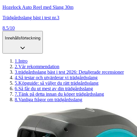
Hozelock Auto Reel med Slang 30m
Trädgårdsslang bäst i test nr.3
8.5/10
Innehållsförteckning
1
.
Intro
2
.
Vår rekommendation
3
.
trädgårdsslang bäst i test 2026: Detaljerade recensioner
4
.
Så testar och utvärderar vi trädgårdsslang
5
.
Köpguide: så väljer du rätt trädgårdsslang
6
.
Så får du ut mest av din trädgårdsslang
7
.
Tänk på detta innan du köper trädgårdsslang
8
.
Vanliga frågor om trädgårdsslang