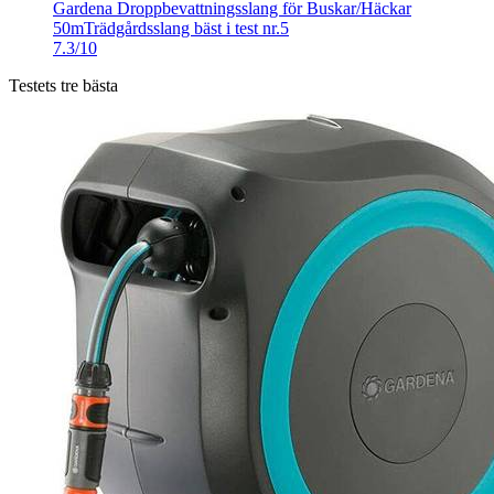
Gardena Droppbevattningsslang för Buskar/Häckar
50m
Trädgårdsslang bäst i test nr.5
7.3/10
Testets tre bästa