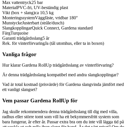
Max vattentryck
25 bar
Material
PVC-fri, UV-beständig plast
Vikt (box + slang)
ca 10,5 kg
Monteringssystem
Väggfäste, vridbar 180°
Munstycke
Justerbart (stråle/dusch)
Slangkopplingar
Quick Connect, Gardena standard
Färg
Turquoise
Garanti trädgårdsslang
5 år
Rek. för vinterförvaring
Ja (tål utomhus, eller ta in boxen)
Vanliga frågor
Hur klarar Gardena RollUp trädgårdsslang av vinterförvaring?
Är denna trädgårdsslang kompatibel med andra slangkopplingar?
Vad är total kostnad (prisvärde) för Gardena slangvinda jämfört med
ett vanligt slangset?
Vem passar Gardena RollUp för
Jag skulle rekommendera denna trädgårdsslang till dig med villa,
radhus eller större tomt som vill ha ett bekymmersfritt system som
bara fungerar, år efter år. Passar extra bra om du inte vill lägga tid på
att veckla ut och rulla ihop slang för hand. Är det värt priset? Om du