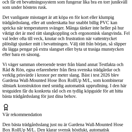
och får ett bevattningssystem som fungerar lika bra en torr junikväll
som under höstens rusk.
Det vanligaste misstaget är att köpa en för kort eller klumpig
trädgårdsslang, eller att underskatta hur snabbt billig PVC kan
spricka när temperaturen svänger. Många tänker inte heller på hur
viktigt det är med rätt slangkoppling och ergonomisk slangvinda. Fel
val leder ofta till veck, knutar och frustration när vattentrycket
plötsligt sjunker mitt i bevattningen. Välj rätt från början, så slipper
du lägga pengar på extra slangset eller byta ut trasiga munstycken
efter bara en säsong.
Vi väger samman oberoende tester från bland annat Testfakta och
Råd & Rön, egna erfarenheter från flera svenska trädgårdar och
verklig prisvärde i kronor per meter slang. Bäst i test 2026 blev
Gardena Wall-Mounted Hose Box RollUp M/L, som kombinerar
slitstark konstruktion med smidig automatisk upprullning. I den här
testguiden får du konkreta råd och en tydlig köpguide för att hitta
bästa trädgårdsslang för just dina behov.
Vår rekommendation
Den bästa trädgårdsslang just nu är Gardena Wall-Mounted Hose
Box RollUp M/L. Den klarar svensk höstfukt, automatisk