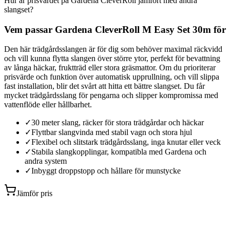
Hur är prisvärdet på Gardena CleverRoll jämfört med andra
slangset?
Vem passar Gardena CleverRoll M Easy Set 30m för
Den här trädgårdsslangen är för dig som behöver maximal räckvidd
och vill kunna flytta slangen över större ytor, perfekt för bevattning
av långa häckar, fruktträd eller stora gräsmattor. Om du prioriterar
prisvärde och funktion över automatisk upprullning, och vill slippa
fast installation, blir det svårt att hitta ett bättre slangset. Du får
mycket trädgårdsslang för pengarna och slipper kompromissa med
vattenflöde eller hållbarhet.
✓
30 meter slang, räcker för stora trädgårdar och häckar
✓
Flyttbar slangvinda med stabil vagn och stora hjul
✓
Flexibel och slitstark trädgårdsslang, inga knutar eller veck
✓
Stabila slangkopplingar, kompatibla med Gardena och
andra system
✓
Inbyggt droppstopp och hållare för munstycke
Jämför pris