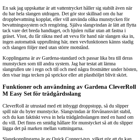
En sak jag uppskattar är att vattentrycket håller sig stabilt även när
du har hela slangen utdragen. Det gör stor skillnad om du har
droppbevattning kopplat, eller vill använda olika munstycken för
bevattningssystem och rengöring. Själva slangvindan är lätt att flytta
tack vare det breda handtaget, och hjulen rullar utan att fastna i
gräset. Visst, du får räkna med att veva för hand när slangen ska in,
ingen automatisk upprullning här, men vevfunktionen känns stadig
och slangen följer med utan större motstånd.
Kopplingarna är av Gardena-standard och passar lika bra till deras
munstycken som till andra system. Jag har testat att lämna
slangrullen ute i regn och till och med några frostnätter under hösten,
den visar inga tecken på sprickor eller att plasthöljet blivit skört.
Funktioner och användning av Gardena CleverRoll
M Easy Set för trädgårdsslang
CleverRoll är utrustad med ett inbyggt droppstopp, så du slipper
spill när du byter munstycke. Slangvindan är förvånansvärt stabil,
och du kan faktiskt veva in hela trädgårdsslangen med en hand om
du vill. Det finns en smidig hållare för munstycket så att du slipper
lägga det på marken mellan vattningarna.
Slangkopplingarna är av Quick Connect-typ, vilket gör att du kan