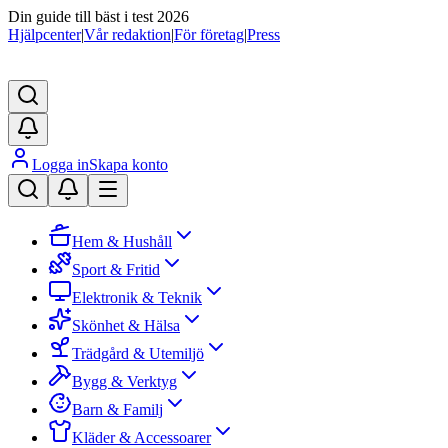
Din guide till bäst i test 2026
Hjälpcenter
|
Vår redaktion
|
För företag
|
Press
Logga in
Skapa konto
Hem & Hushåll
Sport & Fritid
Elektronik & Teknik
Skönhet & Hälsa
Trädgård & Utemiljö
Bygg & Verktyg
Barn & Familj
Kläder & Accessoarer