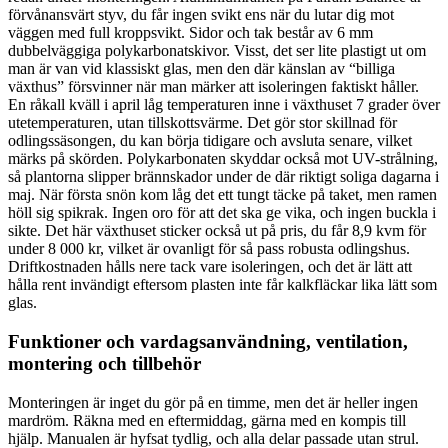
förvånansvärt styv, du får ingen svikt ens när du lutar dig mot
väggen med full kroppsvikt. Sidor och tak består av 6 mm
dubbelväggiga polykarbonatskivor. Visst, det ser lite plastigt ut om
man är van vid klassiskt glas, men den där känslan av “billiga
växthus” försvinner när man märker att isoleringen faktiskt håller.
En råkall kväll i april låg temperaturen inne i växthuset 7 grader över
utetemperaturen, utan tillskottsvärme. Det gör stor skillnad för
odlingssäsongen, du kan börja tidigare och avsluta senare, vilket
märks på skörden. Polykarbonaten skyddar också mot UV-strålning,
så plantorna slipper brännskador under de där riktigt soliga dagarna i
maj. När första snön kom låg det ett tungt täcke på taket, men ramen
höll sig spikrak. Ingen oro för att det ska ge vika, och ingen buckla i
sikte. Det här växthuset sticker också ut på pris, du får 8,9 kvm för
under 8 000 kr, vilket är ovanligt för så pass robusta odlingshus.
Driftkostnaden hålls nere tack vare isoleringen, och det är lätt att
hålla rent invändigt eftersom plasten inte får kalkfläckar lika lätt som
glas.
Funktioner och vardagsanvändning, ventilation,
montering och tillbehör
Monteringen är inget du gör på en timme, men det är heller ingen
mardröm. Räkna med en eftermiddag, gärna med en kompis till
hjälp. Manualen är hyfsat tydlig, och alla delar passade utan strul.