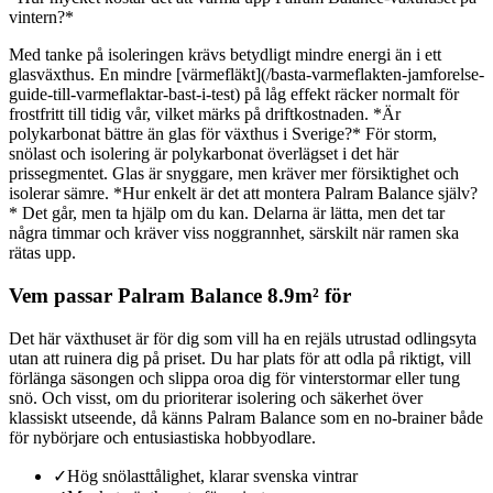
vintern?*
Med tanke på isoleringen krävs betydligt mindre energi än i ett
glasväxthus. En mindre [värmefläkt](/basta-varmeflakten-jamforelse-
guide-till-varmeflaktar-bast-i-test) på låg effekt räcker normalt för
frostfritt till tidig vår, vilket märks på driftkostnaden. *Är
polykarbonat bättre än glas för växthus i Sverige?* För storm,
snölast och isolering är polykarbonat överlägset i det här
prissegmentet. Glas är snyggare, men kräver mer försiktighet och
isolerar sämre. *Hur enkelt är det att montera Palram Balance själv?
* Det går, men ta hjälp om du kan. Delarna är lätta, men det tar
några timmar och kräver viss noggrannhet, särskilt när ramen ska
rätas upp.
Vem passar Palram Balance 8.9m² för
Det här växthuset är för dig som vill ha en rejäls utrustad odlingsyta
utan att ruinera dig på priset. Du har plats för att odla på riktigt, vill
förlänga säsongen och slippa oroa dig för vinterstormar eller tung
snö. Och visst, om du prioriterar isolering och säkerhet över
klassiskt utseende, då känns Palram Balance som en no-brainer både
för nybörjare och entusiastiska hobbyodlare.
✓
Hög snölasttålighet, klarar svenska vintrar