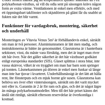
polykarbonat-växthus, så vill du odla sent på säsongen krävs någon
form av extra värme. Ventilationen är enkel men effektiv, och med
ett öppningsbart takfönster och skjutdörren på glänt får du snabbt ut
fukten när det blir varmt.
Funktioner för vardagsbruk, montering, säkerhet
och underhåll
Monteringen av Vitavia Venus 5m² är förhållandevis enkel, särskilt
om man är två personer. Aluminiumramen är lätt men stadig, och
instruktionerna är bättre än genomsnittet. Glasrutorna är i hanterbara
sektioner, visst, du måste vara försiktig, men det är inget man river
sitt hår över. När det gäller säkerhet är det här växthuset godkänt
enligt europeiska standarder (SIS). Glaset splittras i stora bitar, inte
vassa skärvor, vilket är en trygghet om man har barn som springer
på tomten. Låsmekanismen på dörren är enkel men funkar så länge
man inte har tjuvar i kvarteret. Underhållsmässigt är det lätt att hålla
rent, lite fönsterputs och en mjuk borste gör susen. Glasrutorna kan
behöva ses över efter vintersäsongen, särskilt om det varit mycket
snö eller is. Garantin är 2 år för ram och glas, och det är något lägre
än många polykarbonatmodeller. Men till det här priset känns det
ändå rätt rimligt, särskilt eftersom reservdelar är överkomliga i
kostnad.