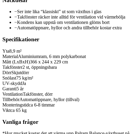
Nackdelar
−
Ser inte lika “klassiskt” ut som växthus i glas
−
Takfönster räcker inte alltid för ventilation vid värmebölja
−
Kondens kan uppstå om ventilationen glöms bort
−
Automatöppnare, hyllor och andra tillbehör kostar extra
Specifikationer
Yta
8,9 m²
Material
Aluminiumram, 6 mm polykarbonat
Mått (LxBxH)
366 x 244 x 229 cm
Takfönster
2 st, öppningsbara
Dörr
Skjutdörr
Snölast
75 kg/m²
UV-skydd
Ja
Garanti
5 år
Ventilation
Takfönster, dörr
Tillbehör
Automatöppnare, hyllor (tillval)
Monteringstid
ca 6-8 timmar
Vikt
ca 65 kg
Vanliga frågor
*Hur mycket kostar det att värma upp Palram Balance-växthuset på