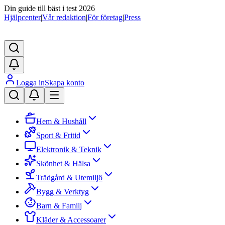
Din guide till bäst i test 2026
Hjälpcenter
|
Vår redaktion
|
För företag
|
Press
Logga in
Skapa konto
Hem & Hushåll
Sport & Fritid
Elektronik & Teknik
Skönhet & Hälsa
Trädgård & Utemiljö
Bygg & Verktyg
Barn & Familj
Kläder & Accessoarer