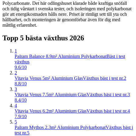
Polycarbonate. Det här odlingshuset klarade både kraftiga snöfall
och tidig vårstart i svenska tester, och isoleringen med polykarbonat
gör att energikostnaden hålls nere. Priset är rimligt sett till yta och
hållbarhet, och monteringen är genomförbar även för dig med
måttlig erfarenhet.
Topp 5 bästa
växthus
2026
1
Palram Balance 8.9m² Aluminium Polykarbonat
Bäst i test
växthus
9.6/10
2
Vitavia Venus 5m² Aluminium Glas
Växthus bäst i test nr.2
8.8/10
3
Vitavia Venus 7.5m² Aluminium Glas
Växthus bäst i test nr.3
8.4/10
4
Vitavia Venus 6.2m² Aluminium Glas
Växthus bäst i test nr.4
7.9/10
5
Palram Mythos 2.3m² Aluminium Polykarbonat
Växthus bäst i
test nr.5