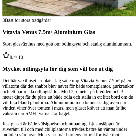
3
Bäst för stora trädgårdar
Vitavia Venus 7.5m² Aluminium Glas
Stort glasväxthus med gott om odlingsyta och stadig aluminiumram.
8.4
/ 10
Mycket odlingsyta för dig som vill bre ut dig
Det här växthuset tar plats. Jag satte upp Vitavia Venus 7.5m² på en
villatomt där det snabbt blev navet för både tomatplantor, gurkrankor
och ett par rejäla odlingslådor. Med 2,5 meter på bredden och 3
meter djupt får du plats att både odla och ställa in ett litet bord om du
vill fika bland plantorna. Aluminiumramen känns stadig även när
vinden viner över tomten i mars, men glaset kräver att man är lite
vaksam när SMHI varnar för hagel.
Just glaset är både välsignelse och utmaning. Ljusinsläppet är
suveränt, till och med chiliplantorna trivdes bättre än väntat under
molniga vårdagar. Men visst, när barnens fotboll for iväg mot