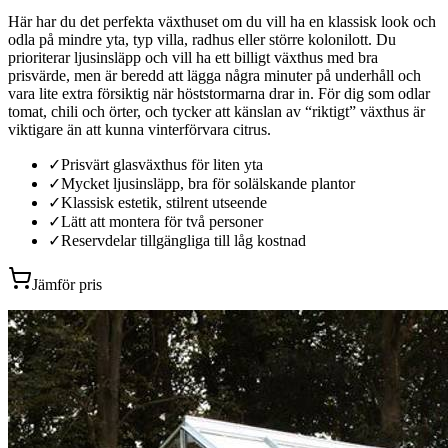
Här har du det perfekta växthuset om du vill ha en klassisk look och
odla på mindre yta, typ villa, radhus eller större kolonilott. Du
prioriterar ljusinsläpp och vill ha ett billigt växthus med bra
prisvärde, men är beredd att lägga några minuter på underhåll och
vara lite extra försiktig när höststormarna drar in. För dig som odlar
tomat, chili och örter, och tycker att känslan av “riktigt” växthus är
viktigare än att kunna vinterförvara citrus.
✓
Prisvärt glasväxthus för liten yta
✓
Mycket ljusinsläpp, bra för solälskande plantor
✓
Klassisk estetik, stilrent utseende
✓
Lätt att montera för två personer
✓
Reservdelar tillgängliga till låg kostnad
Jämför pris