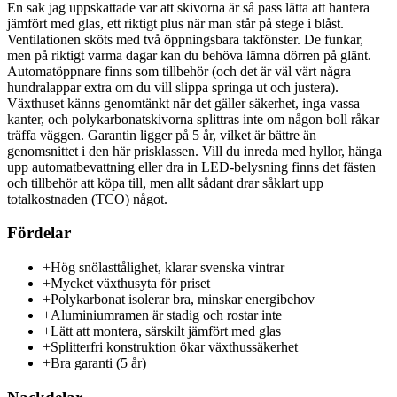
En sak jag uppskattade var att skivorna är så pass lätta att hantera
jämfört med glas, ett riktigt plus när man står på stege i blåst.
Ventilationen sköts med två öppningsbara takfönster. De funkar,
men på riktigt varma dagar kan du behöva lämna dörren på glänt.
Automatöppnare finns som tillbehör (och det är väl värt några
hundralappar extra om du vill slippa springa ut och justera).
Växthuset känns genomtänkt när det gäller säkerhet, inga vassa
kanter, och polykarbonatskivorna splittras inte om någon boll råkar
träffa väggen. Garantin ligger på 5 år, vilket är bättre än
genomsnittet i den här prisklassen. Vill du inreda med hyllor, hänga
upp automatbevattning eller dra in LED-belysning finns det fästen
och tillbehör att köpa till, men allt sådant drar såklart upp
totalkostnaden (TCO) något.
Fördelar
+
Hög snölasttålighet, klarar svenska vintrar
+
Mycket växthusyta för priset
+
Polykarbonat isolerar bra, minskar energibehov
+
Aluminiumramen är stadig och rostar inte
+
Lätt att montera, särskilt jämfört med glas
+
Splitterfri konstruktion ökar växthussäkerhet
+
Bra garanti (5 år)