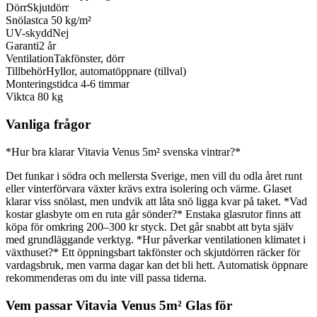
Dörr
Skjutdörr
Snölast
ca 50 kg/m²
UV-skydd
Nej
Garanti
2 år
Ventilation
Takfönster, dörr
Tillbehör
Hyllor, automatöppnare (tillval)
Monteringstid
ca 4-6 timmar
Vikt
ca 80 kg
Vanliga frågor
*Hur bra klarar Vitavia Venus 5m² svenska vintrar?*
Det funkar i södra och mellersta Sverige, men vill du odla året runt
eller vinterförvara växter krävs extra isolering och värme. Glaset
klarar viss snölast, men undvik att låta snö ligga kvar på taket. *Vad
kostar glasbyte om en ruta går sönder?* Enstaka glasrutor finns att
köpa för omkring 200–300 kr styck. Det går snabbt att byta själv
med grundläggande verktyg. *Hur påverkar ventilationen klimatet i
växthuset?* Ett öppningsbart takfönster och skjutdörren räcker för
vardagsbruk, men varma dagar kan det bli hett. Automatisk öppnare
rekommenderas om du inte vill passa tiderna.
Vem passar Vitavia Venus 5m² Glas för