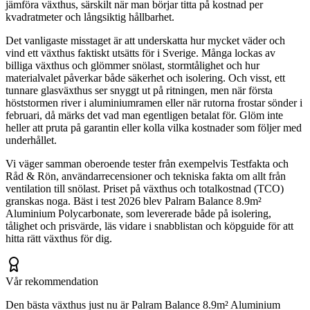
jämföra växthus, särskilt när man börjar titta på kostnad per
kvadratmeter och långsiktig hållbarhet.
Det vanligaste misstaget är att underskatta hur mycket väder och
vind ett växthus faktiskt utsätts för i Sverige. Många lockas av
billiga växthus och glömmer snölast, stormtålighet och hur
materialvalet påverkar både säkerhet och isolering. Och visst, ett
tunnare glasväxthus ser snyggt ut på ritningen, men när första
höststormen river i aluminiumramen eller när rutorna frostar sönder i
februari, då märks det vad man egentligen betalat för. Glöm inte
heller att pruta på garantin eller kolla vilka kostnader som följer med
underhållet.
Vi väger samman oberoende tester från exempelvis Testfakta och
Råd & Rön, användarrecensioner och tekniska fakta om allt från
ventilation till snölast. Priset på växthus och totalkostnad (TCO)
granskas noga. Bäst i test 2026 blev Palram Balance 8.9m²
Aluminium Polycarbonate, som levererade både på isolering,
tålighet och prisvärde, läs vidare i snabblistan och köpguide för att
hitta rätt växthus för dig.
Vår rekommendation
Den bästa växthus just nu är Palram Balance 8.9m² Aluminium