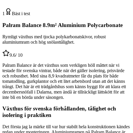
1
Bäst i test
Palram Balance 8.9m² Aluminium Polycarbonate
Rymligt växthus med tjocka polykarbonatskivor, robust
aluminiumram och hög snölasttålighet.
9.6
/ 10
Palram Balance är det växthus som verkligen höll måttet när vi
testade för svenska vintrar, både när det gäller isolering, prisvärde
och robusthet. Med sina 8,9 kvadratmeter får du plats för både
tomatodling, gurkplantor och ett litet arbetsbord utan att det känns
trångt. Det här är ett trädgårdshus som känns byggt för att klara ett
decembersnöfall i Dalarna, men ändå är tillräckligt lättskött för att
inte bli en börda under säsongen.
Växthus för svenska förhållanden, tålighet och
isolering i praktiken
Det första jag la märke till var hur stabilt hela konstruktionen kändes
redan under monteringen. Aluminiumramen på Palram Balance är