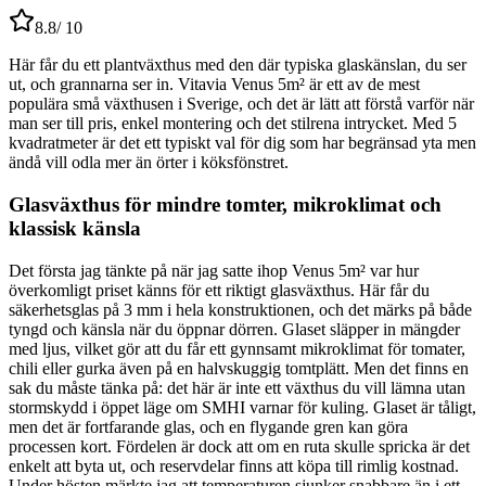
8.8
/ 10
Här får du ett plantväxthus med den där typiska glaskänslan, du ser
ut, och grannarna ser in. Vitavia Venus 5m² är ett av de mest
populära små växthusen i Sverige, och det är lätt att förstå varför när
man ser till pris, enkel montering och det stilrena intrycket. Med 5
kvadratmeter är det ett typiskt val för dig som har begränsad yta men
ändå vill odla mer än örter i köksfönstret.
Glasväxthus för mindre tomter, mikroklimat och
klassisk känsla
Det första jag tänkte på när jag satte ihop Venus 5m² var hur
överkomligt priset känns för ett riktigt glasväxthus. Här får du
säkerhetsglas på 3 mm i hela konstruktionen, och det märks på både
tyngd och känsla när du öppnar dörren. Glaset släpper in mängder
med ljus, vilket gör att du får ett gynnsamt mikroklimat för tomater,
chili eller gurka även på en halvskuggig tomtplätt. Men det finns en
sak du måste tänka på: det här är inte ett växthus du vill lämna utan
stormskydd i öppet läge om SMHI varnar för kuling. Glaset är tåligt,
men det är fortfarande glas, och en flygande gren kan göra
processen kort. Fördelen är dock att om en ruta skulle spricka är det
enkelt att byta ut, och reservdelar finns att köpa till rimlig kostnad.
Under hösten märkte jag att temperaturen sjunker snabbare än i ett