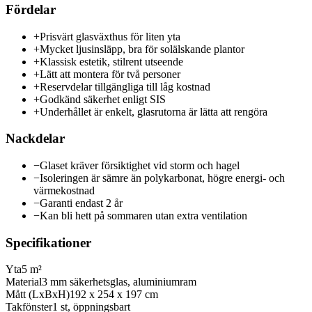
Fördelar
+
Prisvärt glasväxthus för liten yta
+
Mycket ljusinsläpp, bra för solälskande plantor
+
Klassisk estetik, stilrent utseende
+
Lätt att montera för två personer
+
Reservdelar tillgängliga till låg kostnad
+
Godkänd säkerhet enligt SIS
+
Underhållet är enkelt, glasrutorna är lätta att rengöra
Nackdelar
−
Glaset kräver försiktighet vid storm och hagel
−
Isoleringen är sämre än polykarbonat, högre energi- och
värmekostnad
−
Garanti endast 2 år
−
Kan bli hett på sommaren utan extra ventilation
Specifikationer
Yta
5 m²
Material
3 mm säkerhetsglas, aluminiumram
Mått (LxBxH)
192 x 254 x 197 cm
Takfönster
1 st, öppningsbart