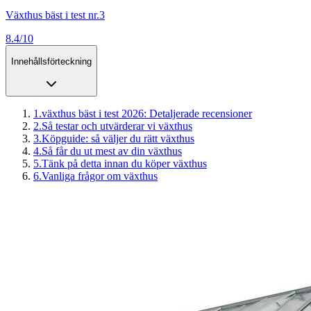
Växthus bäst i test nr.3
8.4/10
Innehållsförteckning
1
.
växthus bäst i test 2026: Detaljerade recensioner
2
.
Så testar och utvärderar vi växthus
3
.
Köpguide: så väljer du rätt växthus
4
.
Så får du ut mest av din växthus
5
.
Tänk på detta innan du köper växthus
6
.
Vanliga frågor om växthus