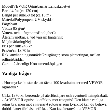
Modell
VEVOR Ogräsbarriär Landskapstyg
Bredd
4 fot (ca 120 cm)
Längd per rulle
50 fot (ca 15 m)
Material
Polypropen, UV-skyddad
Färg
Svart
Vikt
ca 85 g/m²
Vatten- och luftgenomsläpplighet
Ja
Återanvändbar
Ja, vid varsam hantering
Miljömärkning
Nej
Pris per rulle
246 kr
Pris/m²
ca 13,70 kr
Rek. användningsområde
Grusgångar, stora planteringar, mellan
odlingsbäddar
Garanti
2 år enligt Konsumentköplagen
Vanliga frågor
- Hur mycket kostar det att täcka 100 kvadratmeter med VEVOR
ogräsduk?
Cirka 1370 kr, beroende på återförsäljare och eventuell mängdrabatt.
- Är VEVOR ogräsduk effektiv mot rotogräs? Den klarar vanliga
ogräs bra, men mot aggressivt rotogräs som kvickrot kan du behöva
dubbla lager för bästa effekt. - Kan jag återanvända VEVOR