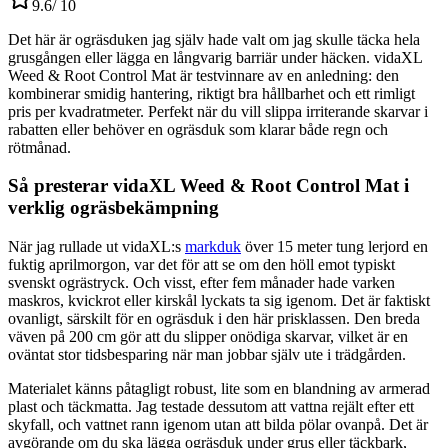
9.6
/ 10
Det här är ogräsduken jag själv hade valt om jag skulle täcka hela
grusgången eller lägga en långvarig barriär under häcken. vidaXL
Weed & Root Control Mat är testvinnare av en anledning: den
kombinerar smidig hantering, riktigt bra hållbarhet och ett rimligt
pris per kvadratmeter. Perfekt när du vill slippa irriterande skarvar i
rabatten eller behöver en ogräsduk som klarar både regn och
rötmånad.
Så presterar vidaXL Weed & Root Control Mat i
verklig ogräsbekämpning
När jag rullade ut vidaXL:s
markduk
över 15 meter tung lerjord en
fuktig aprilmorgon, var det för att se om den höll emot typiskt
svenskt ogrästryck. Och visst, efter fem månader hade varken
maskros, kvickrot eller kirskål lyckats ta sig igenom. Det är faktiskt
ovanligt, särskilt för en ogräsduk i den här prisklassen. Den breda
väven på 200 cm gör att du slipper onödiga skarvar, vilket är en
oväntat stor tidsbesparing när man jobbar själv ute i trädgården.
Materialet känns påtagligt robust, lite som en blandning av armerad
plast och täckmatta. Jag testade dessutom att vattna rejält efter ett
skyfall, och vattnet rann igenom utan att bilda pölar ovanpå. Det är
avgörande om du ska lägga ogräsduk under grus eller täckbark,