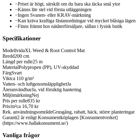
−
Priset är högt, särskilt om du bara ska täcka små ytor
−
Känns lite stel vid första utläggningen
−
Ingen Svanen- eller KRAV-märkning
−
Kan kräva kraftiga fästanordningar vid mycket blåsiga lägen
−
Finns främst hos nätåterförsäljare, sällan i fysisk butik
Specifikationer
Modell
vidaXL Weed & Root Control Mat
Bredd
200 cm
Längd per rulle
25 m
Material
Polypropen (PP), UV-skyddad
Färg
Svart
Vikt
ca 110 g/m²
Vatten- och luftgenomsläpplighet
Ja
Återanvändbar
Ja, vid försiktig hantering
Miljömärkning
Nej
Pris per rulle
835 kr
Pris/m²
ca 16,70 kr
Rek. användningsområde
Grusgång, rabatt, häck, större planteringar
Garanti
2 år enligt Konsumentköplagen [Konsumentverket]
(https://www.hallakonsument.se/)
Vanliga frågor