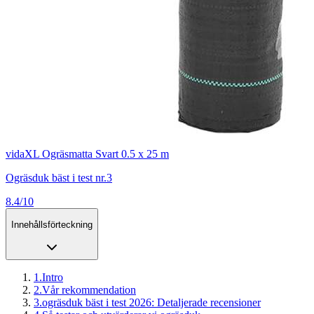
vidaXL Ogräsmatta Svart 0.5 x 25 m
Ogräsduk bäst i test nr.3
8.4/10
Innehållsförteckning
1
.
Intro
2
.
Vår rekommendation
3
.
ogräsduk bäst i test 2026: Detaljerade recensioner