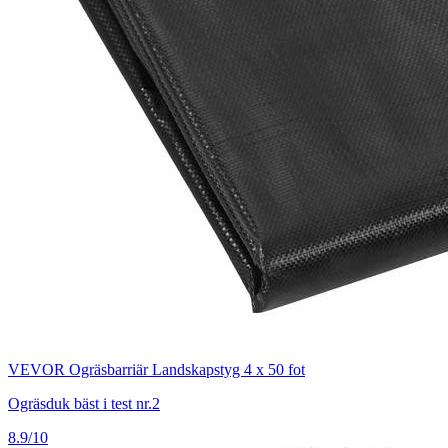
VEVOR Ogräsbarriär Landskapstyg 4 x 50 fot
Ogräsduk bäst i test nr.2
8.9/10