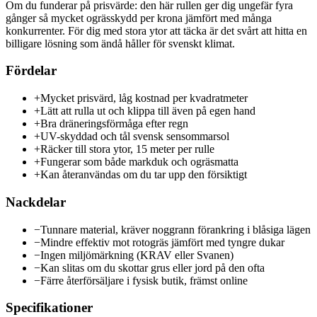
Om du funderar på prisvärde: den här rullen ger dig ungefär fyra
gånger så mycket ogrässkydd per krona jämfört med många
konkurrenter. För dig med stora ytor att täcka är det svårt att hitta en
billigare lösning som ändå håller för svenskt klimat.
Fördelar
+
Mycket prisvärd, låg kostnad per kvadratmeter
+
Lätt att rulla ut och klippa till även på egen hand
+
Bra dräneringsförmåga efter regn
+
UV-skyddad och tål svensk sensommarsol
+
Räcker till stora ytor, 15 meter per rulle
+
Fungerar som både markduk och ogräsmatta
+
Kan återanvändas om du tar upp den försiktigt
Nackdelar
−
Tunnare material, kräver noggrann förankring i blåsiga lägen
−
Mindre effektiv mot rotogräs jämfört med tyngre dukar
−
Ingen miljömärkning (KRAV eller Svanen)
−
Kan slitas om du skottar grus eller jord på den ofta
−
Färre återförsäljare i fysisk butik, främst online
Specifikationer