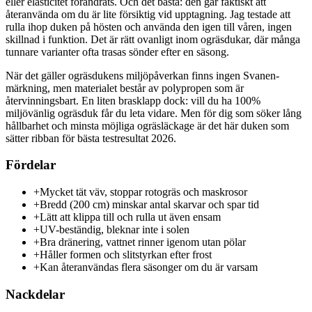
eller elasticitet förändrats. Och det bästa: den går faktiskt att
återanvända om du är lite försiktig vid upptagning. Jag testade att
rulla ihop duken på hösten och använda den igen till våren, ingen
skillnad i funktion. Det är rätt ovanligt inom ogräsdukar, där många
tunnare varianter ofta trasas sönder efter en säsong.
När det gäller ogräsdukens miljöpåverkan finns ingen Svanen-
märkning, men materialet består av polypropen som är
återvinningsbart. En liten brasklapp dock: vill du ha 100%
miljövänlig ogräsduk får du leta vidare. Men för dig som söker lång
hållbarhet och minsta möjliga ogräsläckage är det här duken som
sätter ribban för bästa testresultat 2026.
Fördelar
+
Mycket tät väv, stoppar rotogräs och maskrosor
+
Bredd (200 cm) minskar antal skarvar och spar tid
+
Lätt att klippa till och rulla ut även ensam
+
UV-beständig, bleknar inte i solen
+
Bra dränering, vattnet rinner igenom utan pölar
+
Håller formen och slitstyrkan efter frost
+
Kan återanvändas flera säsonger om du är varsam
Nackdelar