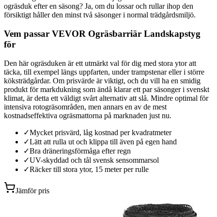
ogräsduk efter en säsong? Ja, om du lossar och rullar ihop den
försiktigt håller den minst två säsonger i normal trädgårdsmiljö.
Vem passar VEVOR Ogräsbarriär Landskapstyg
för
Den här ogräsduken är ett utmärkt val för dig med stora ytor att
täcka, till exempel längs uppfarten, under trampstenar eller i större
köksträdgårdar. Om prisvärde är viktigt, och du vill ha en smidig
produkt för markdukning som ändå klarar ett par säsonger i svenskt
klimat, är detta ett väldigt svårt alternativ att slå. Mindre optimal för
intensiva rotogräsområden, men annars en av de mest
kostnadseffektiva ogräsmattorna på marknaden just nu.
✓
Mycket prisvärd, låg kostnad per kvadratmeter
✓
Lätt att rulla ut och klippa till även på egen hand
✓
Bra dräneringsförmåga efter regn
✓
UV-skyddad och tål svensk sensommarsol
✓
Räcker till stora ytor, 15 meter per rulle
Jämför pris