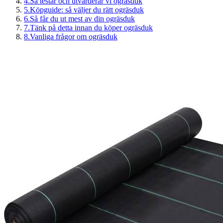
4
.
Så testar och utvärderar vi ogräsduk
5
.
Köpguide: så väljer du rätt ogräsduk
6
.
Så får du ut mest av din ogräsduk
7
.
Tänk på detta innan du köper ogräsduk
8
.
Vanliga frågor om ogräsduk