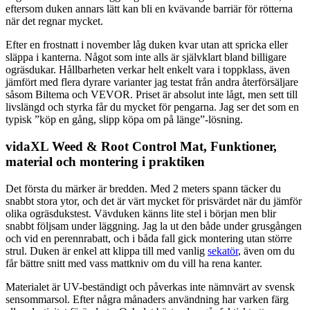
eftersom duken annars lätt kan bli en kvävande barriär för rötterna
när det regnar mycket.
Efter en frostnatt i november låg duken kvar utan att spricka eller
släppa i kanterna. Något som inte alls är självklart bland billigare
ogräsdukar. Hållbarheten verkar helt enkelt vara i toppklass, även
jämfört med flera dyrare varianter jag testat från andra återförsäljare
såsom Biltema och VEVOR. Priset är absolut inte lågt, men sett till
livslängd och styrka får du mycket för pengarna. Jag ser det som en
typisk ”köp en gång, slipp köpa om på länge”-lösning.
vidaXL Weed & Root Control Mat, Funktioner,
material och montering i praktiken
Det första du märker är bredden. Med 2 meters spann täcker du
snabbt stora ytor, och det är värt mycket för prisvärdet när du jämför
olika ogräsdukstest. Vävduken känns lite stel i början men blir
snabbt följsam under läggning. Jag la ut den både under grusgången
och vid en perennrabatt, och i båda fall gick montering utan större
strul. Duken är enkel att klippa till med vanlig
sekatör
, även om du
får bättre snitt med vass mattkniv om du vill ha rena kanter.
Materialet är UV-beständigt och påverkas inte nämnvärt av svensk
sensommarsol. Efter några månaders användning har varken färg