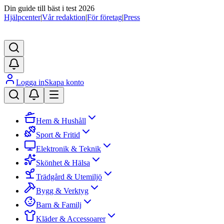
Din guide till bäst i test 2026
Hjälpcenter
|
Vår redaktion
|
För företag
|
Press
Logga in
Skapa konto
Hem & Hushåll
Sport & Fritid
Elektronik & Teknik
Skönhet & Hälsa
Trädgård & Utemiljö
Bygg & Verktyg
Barn & Familj
Kläder & Accessoarer