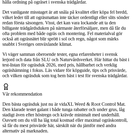
hålla ordning på ogräset i svenska trädgårdar.
Det vanligaste misstaget är att snåla på kvalitet eller köpa fel bredd,
vilket leder till att ogräsmattan inte täcker ordentligt eller slits sönder
redan första säsongen. Visst, det kan vara lockande att ta den
billigaste trädgårdsduken på närmaste återförsäljare, men då får du
ofta problem med både ogräs och montering. Fel materialval gör
också att ogräsnätet blir sprött i sol och regn, något som märks
snabbt i Sveriges omväxlande klimat.
Vi väger samman oberoende tester, egna erfarenheter i svensk
lerjord och data från SLU och Naturvårdsverket. Här hittar du bäst i
test-listan för ogräsduk 2026, med pris, hållbarhet och verklig
ogräshämning i fokus. Läs vidare för köpguide, tips och prisvärde,
och vilken ogräsduk som tog hem bäst i test för svenska trädgårdar.
Vår rekommendation
Den bästa ogräsduk just nu är vidaXL Weed & Root Control Mat.
Den klarade testet galant i både tunga rabatter och under grus, låg
stadigt även efter höstregn och krävde minimalt med underhåll.
Oavsett om du vill ha låg total kostnad eller maximal ogräskontroll,
så får du mest prisvärde här, särskilt när du jämför med andra
alternativ på marknaden.