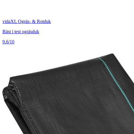
vidaXL Ogräs- & Rotduk
Bäst i test ogräsduk
9.6/10