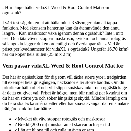
- Hur länge håller vidaXL Weed & Root Control Mat som
ogräsduk?
I vårt test såg duken ut att hålla minst 3 säsonger utan att tappa
funktion. Med skonsam hantering kan du återanvända den ännu
längre. - Kan maskrosor växa igenom denna ogräsduk? Inte i mitt
test. Den täta väven stoppar maskrosor, kvickrot och annat rotogräs
så länge du lägger duken ordentligt och överlappar rätt. - Vad är
priset per kvadratmeter för vidaXL:s ogräsduk? Ungefär 16,70 kr/m²
när du köper hela rullen (25 m x 2 m).
Vem passar vidaXL Weed & Root Control Mat för
Det här är ogräsduken för dig som vill täcka större ytor i trädgården,
till exempel hela grusgången, häcksidor eller större bäddar. Om du
prioriterar hållbarhet och vill slippa småskavanker och ogräsläckage
är detta ett givet val. Priset är högre, men blir rimligt per kvadrat om
du har en större yta och söker långsiktigt skydd. Mindre lämplig om
du bara ska täcka små rabatter eller har snäva svängar där en smalare
trädgårdsduk funkar bättre.
✓
Mycket tät väv, stoppar rotogräs och maskrosor
✓
Bredd (200 cm) minskar antal skarvar och spar tid
✓
Lätt att klippa till och rulla ut även ensam