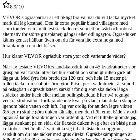
8.9
/ 10
VEVOR:s ogräsbarriär är ett riktigt bra val när du vill täcka mycket
mark till låg kostnad. Den är extra populär bland villaägare med
stora tomter, och i mitt test stack den ut som ett prisvärt och robust
alternativ för större grusplaner, gångar eller odlingsytor. Ogräsduken
känns genast hållbar, även om du får vara lite extra noga med
förankringen när det blåser.
Hur klarar VEVOR ogräsduk stora ytor och varierande väder?
När jag testade VEVOR:s landskapsduk på en 45 kvadratmeter stor
grusplan var första intrycket hur snabbt och smidigt rullen gick att
lägga ut. Med fyra fots bredd (ca 120 cm) och hela 15 meter på
rullen täcker du snabbt större ytor. Priset per kvadratmeter är snudd
på oslagbart i ogräsdukstest, särskilt för dig som ska täcka långa
sträckor under häck eller mellan odlingsbäddar. Efter två regniga
veckor stod vattnet fortfarande inte kvar på ytan, utan duken släppte
igenom både vatten och luft. Jag var orolig för att den lägre vikten
(85 g/m²) skulle göra duken känslig, men den höll emot både sly och
ogräs så länge förankringen var ordentlig. Vid ett tillfälle glömde jag
lägga stenkant på en sida, där flaxade duken iväg efter en blåsig natt
i oktober. Det är alltså värt att ta sig tid att fästa den noggrant,
särskilt om du inte täcker med grus direkt. Ogräsbekämpningen är
fullt tillräcklig för vanliga svenska trädgårdar, särskilt på grusgångar