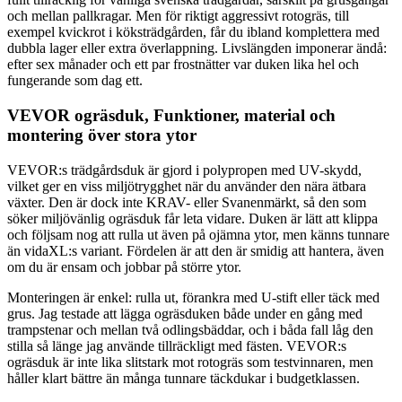
och mellan pallkragar. Men för riktigt aggressivt rotogräs, till
exempel kvickrot i köksträdgården, får du ibland komplettera med
dubbla lager eller extra överlappning. Livslängden imponerar ändå:
efter sex månader och ett par frostnätter var duken lika hel och
fungerande som dag ett.
VEVOR ogräsduk, Funktioner, material och
montering över stora ytor
VEVOR:s trädgårdsduk är gjord i polypropen med UV-skydd,
vilket ger en viss miljötrygghet när du använder den nära ätbara
växter. Den är dock inte KRAV- eller Svanenmärkt, så den som
söker miljövänlig ogräsduk får leta vidare. Duken är lätt att klippa
och följsam nog att rulla ut även på ojämna ytor, men känns tunnare
än vidaXL:s variant. Fördelen är att den är smidig att hantera, även
om du är ensam och jobbar på större ytor.
Monteringen är enkel: rulla ut, förankra med U-stift eller täck med
grus. Jag testade att lägga ogräsduken både under en gång med
trampstenar och mellan två odlingsbäddar, och i båda fall låg den
stilla så länge jag använde tillräckligt med fästen. VEVOR:s
ogräsduk är inte lika slitstark mot rotogräs som testvinnaren, men
håller klart bättre än många tunnare täckdukar i budgetklassen.