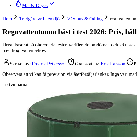
Mat & Dryck
Hem
Trädgård & Utemiljö
Växthus & Odling
regnvattentun
Regnvattentunna bäst i test 2026: Pris, hå
Urval baserat på oberoende tester, verifierade omdömen och teknisk dat
med högt vattenbehov.
Skrivet av:
Fredrik Pettersson
|
Granskat av:
Erik Larsson
|
P
Observera att vi kan få provision via återförsäljarlänkar. Inga varum
Testvinnarna