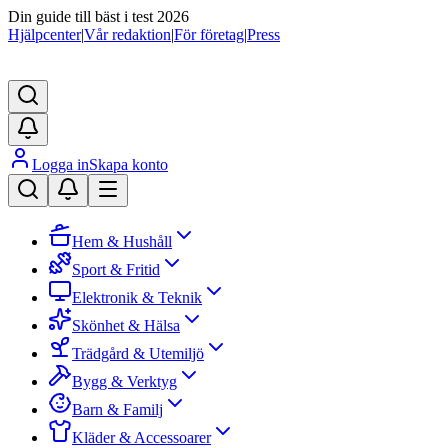
Din guide till bäst i test 2026
Hjälpcenter
|
Vår redaktion
|
För företag
|
Press
Logga in
Skapa konto
Hem & Hushåll
Sport & Fritid
Elektronik & Teknik
Skönhet & Hälsa
Trädgård & Utemiljö
Bygg & Verktyg
Barn & Familj
Kläder & Accessoarer