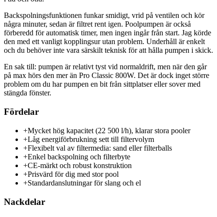
Backspolningsfunktionen funkar smidigt, vrid på ventilen och kör
några minuter, sedan är filtret rent igen. Poolpumpen är också
förberedd för automatisk timer, men ingen ingår från start. Jag körde
den med ett vanligt kopplingsur utan problem. Underhåll är enkelt
och du behöver inte vara särskilt teknisk för att hålla pumpen i skick.
En sak till: pumpen är relativt tyst vid normaldrift, men när den går
på max hörs den mer än Pro Classic 800W. Det är dock inget större
problem om du har pumpen en bit från sittplatser eller sover med
stängda fönster.
Fördelar
+
Mycket hög kapacitet (22 500 l/h), klarar stora pooler
+
Låg energiförbrukning sett till filtervolym
+
Flexibelt val av filtermedia: sand eller filterballs
+
Enkel backspolning och filterbyte
+
CE-märkt och robust konstruktion
+
Prisvärd för dig med stor pool
+
Standardanslutningar för slang och el
Nackdelar