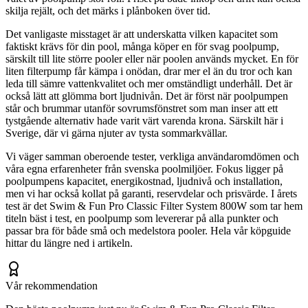
skilja rejält, och det märks i plånboken över tid.
Det vanligaste misstaget är att underskatta vilken kapacitet som
faktiskt krävs för din pool, många köper en för svag poolpump,
särskilt till lite större pooler eller när poolen används mycket. En för
liten filterpump får kämpa i onödan, drar mer el än du tror och kan
leda till sämre vattenkvalitet och mer omständligt underhåll. Det är
också lätt att glömma bort ljudnivån. Det är först när poolpumpen
står och brummar utanför sovrumsfönstret som man inser att ett
tystgående alternativ hade varit värt varenda krona. Särskilt här i
Sverige, där vi gärna njuter av tysta sommarkvällar.
Vi väger samman oberoende tester, verkliga användaromdömen och
våra egna erfarenheter från svenska poolmiljöer. Fokus ligger på
poolpumpens kapacitet, energikostnad, ljudnivå och installation,
men vi har också kollat på garanti, reservdelar och prisvärde. I årets
test är det Swim & Fun Pro Classic Filter System 800W som tar hem
titeln bäst i test, en poolpump som levererar på alla punkter och
passar bra för både små och medelstora pooler. Hela vår köpguide
hittar du längre ned i artikeln.
Vår rekommendation