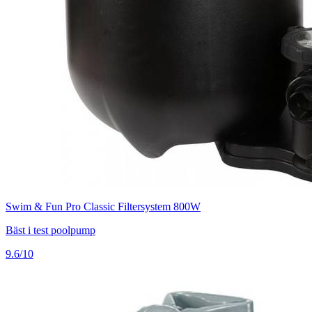
Swim & Fun Pro Classic Filtersystem 800W
Bäst i test poolpump
9.6/10