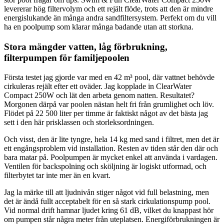
levererar hög filtervolym och ett rejält flöde, trots att den är mindre
energislukande än många andra sandfiltersystem. Perfekt om du vill
ha en poolpump som klarar många badande utan att storkna.
Stora mängder vatten, låg förbrukning,
filterpumpen för familjepoolen
Första testet jag gjorde var med en 42 m³ pool, där vattnet behövde
cirkuleras rejält efter ett oväder. Jag kopplade in ClearWater
Compact 250W och lät den arbeta genom natten. Resultatet?
Morgonen därpå var poolen nästan helt fri från grumlighet och löv.
Flödet på 22 500 liter per timme är faktiskt något av det bästa jag
sett i den här prisklassen och storleksordningen.
Och visst, den är lite tyngre, hela 14 kg med sand i filtret, men det är
ett engångsproblem vid installation. Resten av tiden står den där och
bara matar på. Poolpumpen är mycket enkel att använda i vardagen.
Ventilen för backspolning och sköljning är logiskt utformad, och
filterbytet tar inte mer än en kvart.
Jag la märke till att ljudnivån stiger något vid full belastning, men
det är ändå fullt acceptabelt för en så stark cirkulationspump pool.
Vid normal drift hamnar ljudet kring 61 dB, vilket du knappast hör
om pumpen står några meter från uteplatsen. Energiförbrukningen är