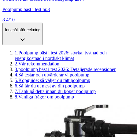
Poolpump bäst i test nr.3
8.4/10
Innehållsförteckning
1
.
Poolpump bäst i test 2026: styrka, tystnad och
energikostnad i nordiskt klimat
2
.
Vår rekommendation
3
.
poolpump bäst i test 2026: Detaljerade recensioner
4
.
Så testar och utvärderar vi poolpump
5
.
Köpguide: så väljer du rätt poolpump
6
.
Så får du ut mest av din poolpump
7
.
Tänk på detta innan du köper poolpump
8
.
Vanliga frågor om poolpump