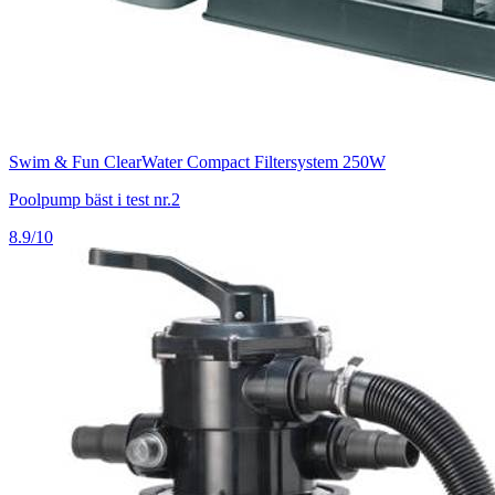
Swim & Fun ClearWater Compact Filtersystem 250W
Poolpump bäst i test nr.2
8.9/10