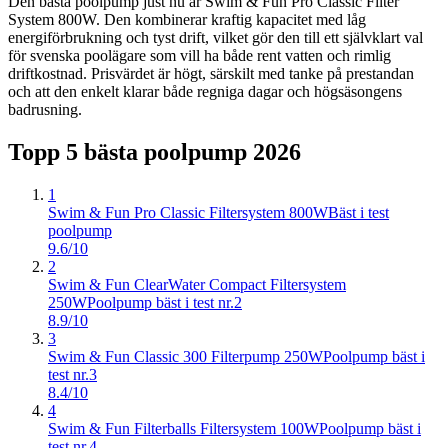
Den bästa poolpump just nu är Swim & Fun Pro Classic Filter
System 800W. Den kombinerar kraftig kapacitet med låg
energiförbrukning och tyst drift, vilket gör den till ett självklart val
för svenska poolägare som vill ha både rent vatten och rimlig
driftkostnad. Prisvärdet är högt, särskilt med tanke på prestandan
och att den enkelt klarar både regniga dagar och högsäsongens
badrusning.
Topp 5 bästa
poolpump
2026
1
Swim & Fun Pro Classic Filtersystem 800W
Bäst i test
poolpump
9.6/10
2
Swim & Fun ClearWater Compact Filtersystem
250W
Poolpump bäst i test nr.2
8.9/10
3
Swim & Fun Classic 300 Filterpump 250W
Poolpump bäst i
test nr.3
8.4/10
4
Swim & Fun Filterballs Filtersystem 100W
Poolpump bäst i
test nr.4