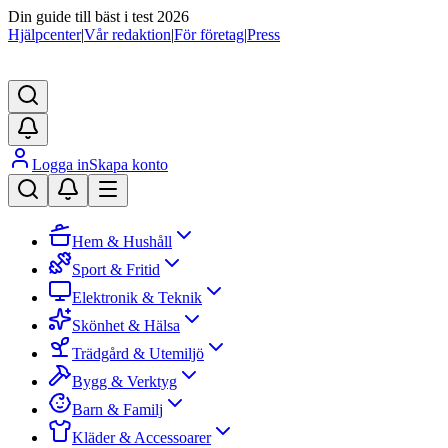
Din guide till bäst i test 2026
Hjälpcenter
|
Vår redaktion
|
För företag
|
Press
Logga in
Skapa konto
Hem & Hushåll
Sport & Fritid
Elektronik & Teknik
Skönhet & Hälsa
Trädgård & Utemiljö
Bygg & Verktyg
Barn & Familj
Kläder & Accessoarer