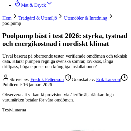
Mat & Dryck
Hem
Trädgård & Utemiljö
Utemöbler & Inredning
poolpump
Poolpump bäst i test 2026: styrka, tystnad
och energikostnad i nordiskt klimat
Urval baserat på oberoende tester, verifierade omdömen och teknisk
data. Klarar pumpen regniga svenska somrar, lövkaos, långa
driftpass, höga elpriser och krångliga installationer?
Skrivet av:
Fredrik Pettersson
|
Granskat av:
Erik Larsson
|
Publicerat:
16 januari 2026
Observera att vi kan få provision via återförsäljarlänkar. Inga
varumärken betalar för våra omdömen.
Testvinnarna