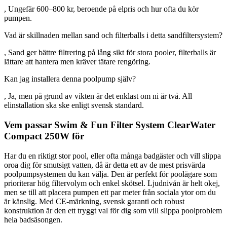
, Ungefär 600–800 kr, beroende på elpris och hur ofta du kör
pumpen.
Vad är skillnaden mellan sand och filterballs i detta sandfiltersystem?
, Sand ger bättre filtrering på lång sikt för stora pooler, filterballs är
lättare att hantera men kräver tätare rengöring.
Kan jag installera denna poolpump själv?
, Ja, men på grund av vikten är det enklast om ni är två. All
elinstallation ska ske enligt svensk standard.
Vem passar Swim & Fun Filter System ClearWater
Compact 250W för
Har du en riktigt stor pool, eller ofta många badgäster och vill slippa
oroa dig för smutsigt vatten, då är detta ett av de mest prisvärda
poolpumpsystemen du kan välja. Den är perfekt för poolägare som
prioriterar hög filtervolym och enkel skötsel. Ljudnivån är helt okej,
men se till att placera pumpen ett par meter från sociala ytor om du
är känslig. Med CE-märkning, svensk garanti och robust
konstruktion är den ett tryggt val för dig som vill slippa poolproblem
hela badsäsongen.