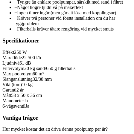
−
Tyngre än enklare poolpumpar, särskilt med sand i filtret
−
Något högre ljudnivå på maxeffekt
−
Ingen timer ingår (men går att lösa med kopplingsur)
−
Kräver två personer vid första installation om du har
ryggproblem
−
Filterballs kräver tätare rengöring vid mycket smuts
Specifikationer
Effekt
250 W
Max flöde
22 500 l/h
Ljudnivå
61 dB
Filtervolym
20 kg sand/650 g filterballs
Max poolvolym
60 m³
Slanganslutning
32/38 mm
Vikt (tom)
10 kg
Garanti
2 år
Mått
58 x 50 x 36 cm
Manometer
Ja
6-vägsventil
Ja
Vanliga frågor
Hur mycket kostar det att driva denna poolpump per år?