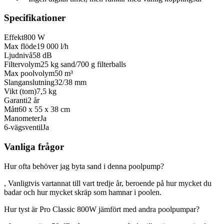
Specifikationer
Effekt
800 W
Max flöde
19 000 l/h
Ljudnivå
58 dB
Filtervolym
25 kg sand/700 g filterballs
Max poolvolym
50 m³
Slanganslutning
32/38 mm
Vikt (tom)
7,5 kg
Garanti
2 år
Mått
60 x 55 x 38 cm
Manometer
Ja
6-vägsventil
Ja
Vanliga frågor
Hur ofta behöver jag byta sand i denna poolpump?
, Vanligtvis vartannat till vart tredje år, beroende på hur mycket du
badar och hur mycket skräp som hamnar i poolen.
Hur tyst är Pro Classic 800W jämfört med andra poolpumpar?