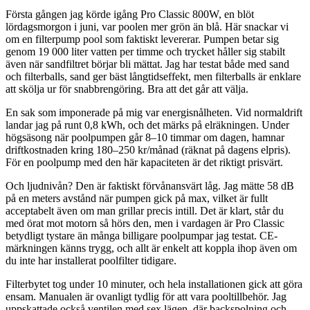
Första gången jag körde igång Pro Classic 800W, en blöt
lördagsmorgon i juni, var poolen mer grön än blå. Här snackar vi
om en filterpump pool som faktiskt levererar. Pumpen betar sig
genom 19 000 liter vatten per timme och trycket håller sig stabilt
även när sandfiltret börjar bli mättat. Jag har testat både med sand
och filterballs, sand ger bäst långtidseffekt, men filterballs är enklare
att skölja ur för snabbrengöring. Bra att det går att välja.
En sak som imponerade på mig var energisnålheten. Vid normaldrift
landar jag på runt 0,8 kWh, och det märks på elräkningen. Under
högsäsong när poolpumpen går 8–10 timmar om dagen, hamnar
driftkostnaden kring 180–250 kr/månad (räknat på dagens elpris).
För en poolpump med den här kapaciteten är det riktigt prisvärt.
Och ljudnivån? Den är faktiskt förvånansvärt låg. Jag mätte 58 dB
på en meters avstånd när pumpen gick på max, vilket är fullt
acceptabelt även om man grillar precis intill. Det är klart, står du
med örat mot motorn så hörs den, men i vardagen är Pro Classic
betydligt tystare än många billigare poolpumpar jag testat. CE-
märkningen känns trygg, och allt är enkelt att koppla ihop även om
du inte har installerat poolfilter tidigare.
Filterbytet tog under 10 minuter, och hela installationen gick att göra
ensam. Manualen är ovanligt tydlig för att vara pooltillbehör. Jag
uppskattade också ventilen med sex lägen, där backspolning och