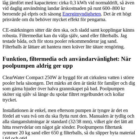
låg jämfört med kapaciteten: cirka 0,3 kWh vid normaldrift, så även
vid daglig användning landar årskostnaden på runt 600–800 kr
beroende på elpris och säsong
Energimyndigheten
. Det är ett högt
prisvärde om du behöver mycket effekt för pengarna.
CE-märkningen sitter där den ska, och sladd samt kopplingar känns
robusta. Filtermediat kan du välja själv, sand eller filterballs. Jag
testade båda, och för stora pooler rekommenderar jag sand.
Filterballs är lättare att hantera men kräver lite tätare rengöring.
Funktion, filtermedia och användarvänlighet: När
poolpumpen aldrig ger upp
ClearWater Compact 250W är byggd för att cirkulera vatten i större
pooler hela säsongen. Det märks att den är tänkt för familjer och dig
som gärna bjuder över halva grannskapet på bad. Poolpumpen
sköter sig själv så länge du spolar filtret regelbundet och kollar
trycket.
Installationen är enkel, men eftersom pumpen är tyngre är det en
fördel att vara två om du ska flytta runt den. Manualen är tydlig och
alla slanganslutningar är standard (32/38 mm), vilket gör det lätt att
hitta reservdelar om något går sönder. Poolpumpens filtertank
rymmer 20 kg sand eller 650 g filterballs, så du slipper byta material
i tid och otid.