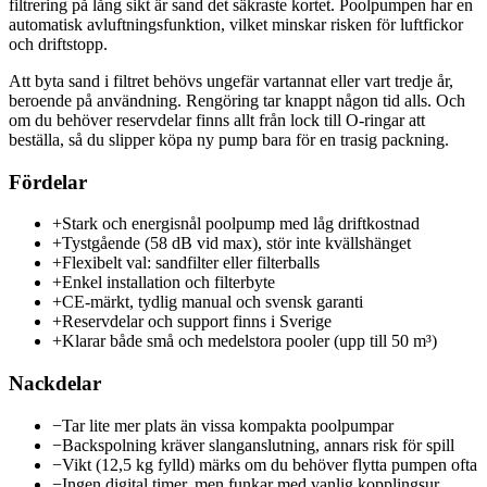
filtrering på lång sikt är sand det säkraste kortet. Poolpumpen har en
automatisk avluftningsfunktion, vilket minskar risken för luftfickor
och driftstopp.
Att byta sand i filtret behövs ungefär vartannat eller vart tredje år,
beroende på användning. Rengöring tar knappt någon tid alls. Och
om du behöver reservdelar finns allt från lock till O-ringar att
beställa, så du slipper köpa ny pump bara för en trasig packning.
Fördelar
+
Stark och energisnål poolpump med låg driftkostnad
+
Tystgående (58 dB vid max), stör inte kvällshänget
+
Flexibelt val: sandfilter eller filterballs
+
Enkel installation och filterbyte
+
CE-märkt, tydlig manual och svensk garanti
+
Reservdelar och support finns i Sverige
+
Klarar både små och medelstora pooler (upp till 50 m³)
Nackdelar
−
Tar lite mer plats än vissa kompakta poolpumpar
−
Backspolning kräver slanganslutning, annars risk för spill
−
Vikt (12,5 kg fylld) märks om du behöver flytta pumpen ofta
−
Ingen digital timer, men funkar med vanlig kopplingsur