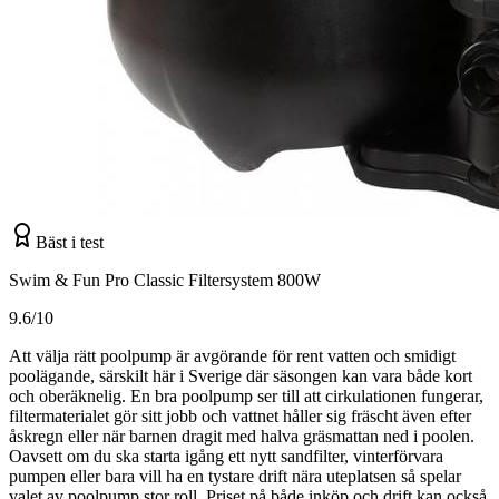
Bäst i test
Swim & Fun Pro Classic Filtersystem 800W
9.6/10
Att välja rätt poolpump är avgörande för rent vatten och smidigt
poolägande, särskilt här i Sverige där säsongen kan vara både kort
och oberäknelig. En bra poolpump ser till att cirkulationen fungerar,
filtermaterialet gör sitt jobb och vattnet håller sig fräscht även efter
åskregn eller när barnen dragit med halva gräsmattan ned i poolen.
Oavsett om du ska starta igång ett nytt sandfilter, vinterförvara
pumpen eller bara vill ha en tystare drift nära uteplatsen så spelar
valet av poolpump stor roll. Priset på både inköp och drift kan också