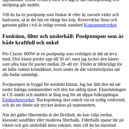
sköljning går snabbt.
Vill du ha en poolpump som funkar år efter år, oavsett väder och
badvanor, så är det här ett riktigt bra köp. Reservdelar finns och
garantin gäller i två år enligt svensk standard
Konsumentverket
.
Funktion, filter och underhåll: Poolpumpen som är
både kraftfull och enkel
Pro Classic 800W är en poolpump som verkligen är lätt att leva
med. Den klarar pooler upp till 50 m³, men jag tycker den känns
som allra bäst för pooler mellan 20–40 m³. Flödet är tillräckligt för
att hålla vattnet kristallklart, även under de där värmeböljorna när
alla badar samtidigt.
Poolpumpen är byggd för nordiskt klimat. Jag har låtit den stå ute
under fuktiga sommarnätter och den har aldrig tjurat. Elanslutningen
är CE-märkt och sladden är lång nog för att slippa fulkopplingar
Elsäkerhetsverket
. Backspolning sker enkelt via en tydlig vridventil,
och du ser direkt när trycket ändras på manometern.
När det gäller filtermedia är det flexibelt, du kan välja mellan
klassiskt sandfilter eller moderna filterballs. Filterballs sparar lite på
vikten och gör underhåll ännu enklare, men vill du ha maximal