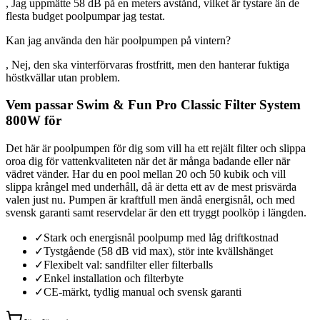
, Jag uppmätte 58 dB på en meters avstånd, vilket är tystare än de
flesta budget poolpumpar jag testat.
Kan jag använda den här poolpumpen på vintern?
, Nej, den ska vinterförvaras frostfritt, men den hanterar fuktiga
höstkvällar utan problem.
Vem passar Swim & Fun Pro Classic Filter System
800W för
Det här är poolpumpen för dig som vill ha ett rejält filter och slippa
oroa dig för vattenkvaliteten när det är många badande eller när
vädret vänder. Har du en pool mellan 20 och 50 kubik och vill
slippa krångel med underhåll, då är detta ett av de mest prisvärda
valen just nu. Pumpen är kraftfull men ändå energisnål, och med
svensk garanti samt reservdelar är den ett tryggt poolköp i längden.
✓
Stark och energisnål poolpump med låg driftkostnad
✓
Tystgående (58 dB vid max), stör inte kvällshänget
✓
Flexibelt val: sandfilter eller filterballs
✓
Enkel installation och filterbyte
✓
CE-märkt, tydlig manual och svensk garanti