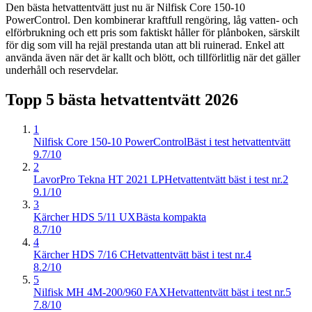
Den bästa hetvattentvätt just nu är Nilfisk Core 150-10
PowerControl. Den kombinerar kraftfull rengöring, låg vatten- och
elförbrukning och ett pris som faktiskt håller för plånboken, särskilt
för dig som vill ha rejäl prestanda utan att bli ruinerad. Enkel att
använda även när det är kallt och blött, och tillförlitlig när det gäller
underhåll och reservdelar.
Topp 5 bästa
hetvattentvätt
2026
1
Nilfisk Core 150-10 PowerControl
Bäst i test hetvattentvätt
9.7/10
2
LavorPro Tekna HT 2021 LP
Hetvattentvätt bäst i test nr.2
9.1/10
3
Kärcher HDS 5/11 UX
Bästa kompakta
8.7/10
4
Kärcher HDS 7/16 C
Hetvattentvätt bäst i test nr.4
8.2/10
5
Nilfisk MH 4M-200/960 FAX
Hetvattentvätt bäst i test nr.5
7.8/10