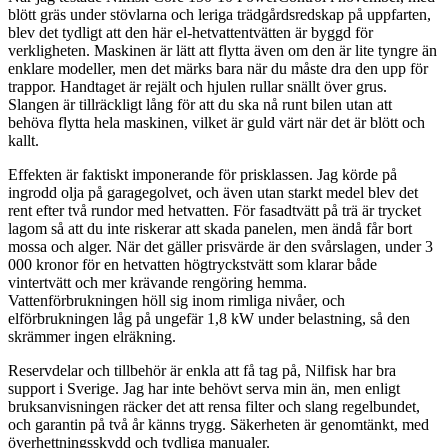
blött gräs under stövlarna och leriga trädgårdsredskap på uppfarten,
blev det tydligt att den här el-hetvattentvätten är byggd för
verkligheten. Maskinen är lätt att flytta även om den är lite tyngre än
enklare modeller, men det märks bara när du måste dra den upp för
trappor. Handtaget är rejält och hjulen rullar snällt över grus.
Slangen är tillräckligt lång för att du ska nå runt bilen utan att
behöva flytta hela maskinen, vilket är guld värt när det är blött och
kallt.
Effekten är faktiskt imponerande för prisklassen. Jag körde på
ingrodd olja på garagegolvet, och även utan starkt medel blev det
rent efter två rundor med hetvatten. För fasadtvätt på trä är trycket
lagom så att du inte riskerar att skada panelen, men ändå får bort
mossa och alger. När det gäller prisvärde är den svårslagen, under 3
000 kronor för en hetvatten högtryckstvätt som klarar både
vintertvätt och mer krävande rengöring hemma.
Vattenförbrukningen höll sig inom rimliga nivåer, och
elförbrukningen låg på ungefär 1,8 kW under belastning, så den
skrämmer ingen elräkning.
Reservdelar och tillbehör är enkla att få tag på, Nilfisk har bra
support i Sverige. Jag har inte behövt serva min än, men enligt
bruksanvisningen räcker det att rensa filter och slang regelbundet,
och garantin på två år känns trygg. Säkerheten är genomtänkt, med
överhettningsskydd och tydliga manualer.