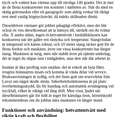
tryck och vattnet kan värmas upp till otroliga 140 grader. Det är mer
än de flesta konkurrenter ens kommer i närheten av. Står du med en
skitig grävmaskin eller ett garagegolv som aldrig verkar bli riktigt
rent med vanlig högtryckstvätt, då märks skillnaden direkt.
Dieseldriven värmare gör jobbet påtagligt effektivt, men det blir
också en viss dieselkostnad att ta hänsyn till, särskilt om du tvättar
ofta. Å andra sidan, ingen el-hetvattentvätt i hushållsklassen kan
konkurrera när det gäller ren råstyrka och temperatur. Slangvindan
är integrerad och känns robust, och 10 meter slang räcker gott för de
flesta fordon och maskiner, även om vissa konkurrenter har längre
slang. Maskinen är tung, men står stabilt även på ojämnt underlag;
det är inget du släpar runt i trädgården, utan den står där arbetet är.
Insidan är lika proffsig som utsidan: det är enkelt att byta filter,
rengöra brännarens insats och komma åt vitala delar vid service.
Bruksanvisningen är tydlig, och det finns gott om reservdelar från
Lavor om något skulle strula. Säkerhetsfunktionerna är på plats:
överhettningsskydd, lås för handtag och automatisk avstängning vid
tryckfall, vilket är viktigt vid lång drift. Men visst, ljudet när
dieselbrännaren går för fullt är inget för känsliga öron, hörselskydd
rekommenderas om du jobbar nära maskinen en längre stund.
Funktioner och användning: hetvattentvätt med
riktig kraft och flexibilitet