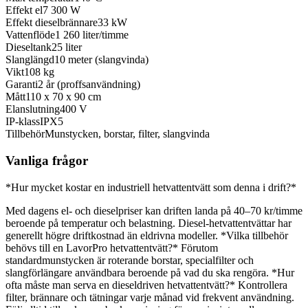
Effekt el
7 300 W
Effekt dieselbrännare
33 kW
Vattenflöde
1 260 liter/timme
Dieseltank
25 liter
Slanglängd
10 meter (slangvinda)
Vikt
108 kg
Garanti
2 år (proffsanvändning)
Mått
110 x 70 x 90 cm
Elanslutning
400 V
IP-klass
IPX5
Tillbehör
Munstycken, borstar, filter, slangvinda
Vanliga frågor
*Hur mycket kostar en industriell hetvattentvätt som denna i drift?*
Med dagens el- och dieselpriser kan driften landa på 40–70 kr/timme
beroende på temperatur och belastning. Diesel-hetvattentvättar har
generellt högre driftkostnad än eldrivna modeller. *Vilka tillbehör
behövs till en LavorPro hetvattentvätt?* Förutom
standardmunstycken är roterande borstar, specialfilter och
slangförlängare användbara beroende på vad du ska rengöra. *Hur
ofta måste man serva en dieseldriven hetvattentvätt?* Kontrollera
filter, brännare och tätningar varje månad vid frekvent användning.