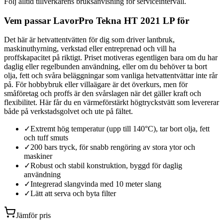
Följ alltid tillverkarens bruksanvisning för serviceintervall.
Vem passar LavorPro Tekna HT 2021 LP för
Det här är hetvattentvätten för dig som driver lantbruk,
maskinuthyrning, verkstad eller entreprenad och vill ha
proffskapacitet på riktigt. Priset motiveras egentligen bara om du har
daglig eller regelbunden användning, eller om du behöver ta bort
olja, fett och svåra beläggningar som vanliga hetvattentvättar inte rår
på. För hobbybruk eller villaägare är det överkurs, men för
småföretag och proffs är den svårslagen när det gäller kraft och
flexibilitet. Här får du en värmeförstärkt högtryckstvätt som levererar
både på verkstadsgolvet och ute på fältet.
✓
Extremt hög temperatur (upp till 140°C), tar bort olja, fett
och tuff smuts
✓
200 bars tryck, för snabb rengöring av stora ytor och
maskiner
✓
Robust och stabil konstruktion, byggd för daglig
användning
✓
Integrerad slangvinda med 10 meter slang
✓
Lätt att serva och byta filter
Jämför pris