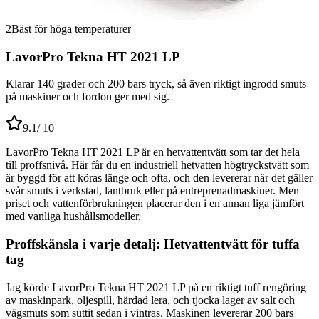
2
Bäst för höga temperaturer
LavorPro Tekna HT 2021 LP
Klarar 140 grader och 200 bars tryck, så även riktigt ingrodd smuts
på maskiner och fordon ger med sig.
9.1
/ 10
LavorPro Tekna HT 2021 LP är en hetvattentvätt som tar det hela
till proffsnivå. Här får du en industriell hetvatten högtryckstvätt som
är byggd för att köras länge och ofta, och den levererar när det gäller
svår smuts i verkstad, lantbruk eller på entreprenadmaskiner. Men
priset och vattenförbrukningen placerar den i en annan liga jämfört
med vanliga hushållsmodeller.
Proffskänsla i varje detalj: Hetvattentvätt för tuffa
tag
Jag körde LavorPro Tekna HT 2021 LP på en riktigt tuff rengöring
av maskinpark, oljespill, härdad lera, och tjocka lager av salt och
vägsmuts som suttit sedan i vintras. Maskinen levererar 200 bars