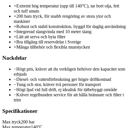
+
Extremt hög temperatur (upp till 140°C), tar bort olja, fett
och tuff smuts
+
200 bars tryck, för snabb rengöring av stora ytor och
maskiner
+
Robust och stabil konstruktion, byggd för daglig användning
+
Integrerad slangvinda med 10 meter slang
+
Lätt att serva och byta filter
+
Bra tillgång till reservdelar i Sverige
+
Många tillbehör och flexibla munstycken
Nackdelar
−
Högt pris, kräver att du verkligen behöver den kapacitet som
erbjuds
−
Diesel- och vattenförbrukning ger högre driftkostnad
−
Tung och stor, kräver två personer för transport
−
Högt ljud vid full drift, ej idealisk för tätbebyggt område
−
Kräver regelbunden service för att hålla brännare och filter i
trim
Specifikationer
Max tryck
200 bar
Max temperatur
140°C