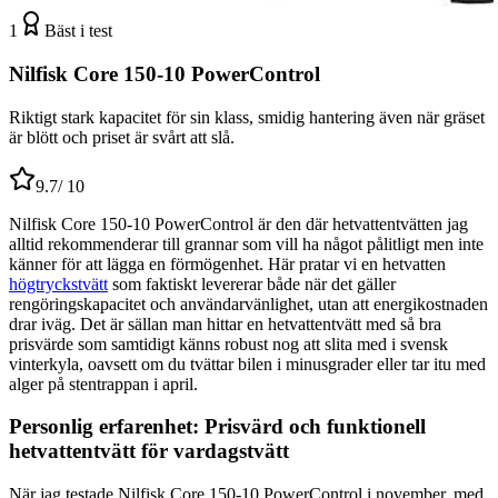
1
Bäst i test
Nilfisk Core 150-10 PowerControl
Riktigt stark kapacitet för sin klass, smidig hantering även när gräset
är blött och priset är svårt att slå.
9.7
/ 10
Nilfisk Core 150-10 PowerControl är den där hetvattentvätten jag
alltid rekommenderar till grannar som vill ha något pålitligt men inte
känner för att lägga en förmögenhet. Här pratar vi en hetvatten
högtryckstvätt
som faktiskt levererar både när det gäller
rengöringskapacitet och användarvänlighet, utan att energikostnaden
drar iväg. Det är sällan man hittar en hetvattentvätt med så bra
prisvärde som samtidigt känns robust nog att slita med i svensk
vinterkyla, oavsett om du tvättar bilen i minusgrader eller tar itu med
alger på stentrappan i april.
Personlig erfarenhet: Prisvärd och funktionell
hetvattentvätt för vardagstvätt
När jag testade Nilfisk Core 150-10 PowerControl i november, med