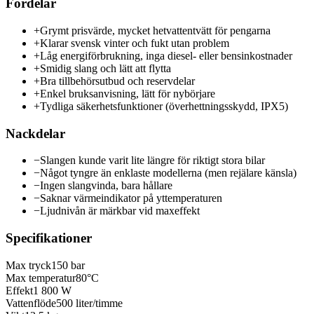
Fördelar
+
Grymt prisvärde, mycket hetvattentvätt för pengarna
+
Klarar svensk vinter och fukt utan problem
+
Låg energiförbrukning, inga diesel- eller bensinkostnader
+
Smidig slang och lätt att flytta
+
Bra tillbehörsutbud och reservdelar
+
Enkel bruksanvisning, lätt för nybörjare
+
Tydliga säkerhetsfunktioner (överhettningsskydd, IPX5)
Nackdelar
−
Slangen kunde varit lite längre för riktigt stora bilar
−
Något tyngre än enklaste modellerna (men rejälare känsla)
−
Ingen slangvinda, bara hållare
−
Saknar värmeindikator på yttemperaturen
−
Ljudnivån är märkbar vid maxeffekt
Specifikationer
Max tryck
150 bar
Max temperatur
80°C
Effekt
1 800 W
Vattenflöde
500 liter/timme