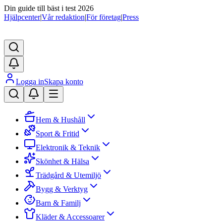
Din guide till bäst i test 2026
Hjälpcenter
|
Vår redaktion
|
För företag
|
Press
Logga in
Skapa konto
Hem & Hushåll
Sport & Fritid
Elektronik & Teknik
Skönhet & Hälsa
Trädgård & Utemiljö
Bygg & Verktyg
Barn & Familj
Kläder & Accessoarer