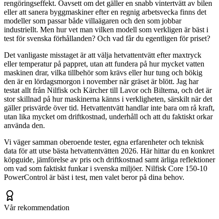
rengöringseffekt. Oavsett om det gäller en snabb vintertvätt av bilen
eller att sanera byggmaskiner efter en regnig arbetsvecka finns det
modeller som passar både villaägaren och den som jobbar
industriellt. Men hur vet man vilken modell som verkligen är bäst i
test för svenska förhållanden? Och vad får du egentligen för priset?
Det vanligaste misstaget är att välja hetvattentvätt efter maxtryck
eller temperatur på pappret, utan att fundera på hur mycket vatten
maskinen drar, vilka tillbehör som krävs eller hur tung och bökig
den är en lördagsmorgon i november när gräset är blött. Jag har
testat allt från Nilfisk och Kärcher till Lavor och Biltema, och det är
stor skillnad på hur maskinerna känns i verkligheten, särskilt när det
gäller prisvärde över tid. Hetvattentvätt handlar inte bara om rå kraft,
utan lika mycket om driftkostnad, underhåll och att du faktiskt orkar
använda den.
Vi väger samman oberoende tester, egna erfarenheter och teknisk
data för att utse bästa hetvattentvätten 2026. Här hittar du en konkret
köpguide, jämförelse av pris och driftkostnad samt ärliga reflektioner
om vad som faktiskt funkar i svenska miljöer. Nilfisk Core 150-10
PowerControl är bäst i test, men valet beror på dina behov.
Vår rekommendation