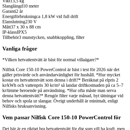
Vikt
13,5 kg
Slanglängd
10 meter
Garanti
2 år
Energiförbrukning
ca 1,8 kW vid full drift
Elanslutning
230 V
Mått
37 x 30 x 88 cm
IP-klass
IPX5
Tillbehör
3 munstycken, snabbkoppling, filter
Vanliga frågor
*Vilken hetvattentvätt är bäst för normal villaägare?*
Nilfisk Core 150-10 PowerControl är bäst i test för 2026 när det
gäller prisvärde och användarvänlighet för hushåll. *Hur mycket
kostar en hetvattentvätt som denna i drift?* Beräknat på elpris 2
kr/kWh och vattenpris 30 kr/m³ så landar driftkostnaden på ca 5–7
kr/timme beroende på användning. *Hur ofta måste man serva
denna hetvattentvätt?* Rengör filter varje månad, byt tätningar vid
behov och spola ur slangar. Övrigt underhåll är minimalt, enligt
Nilfisks bruksanvisning.
Vem passar Nilfisk Core 150-10 PowerControl för
Det här är en riktigt bra hetvattentvätt för dig som vill ha kraft, men