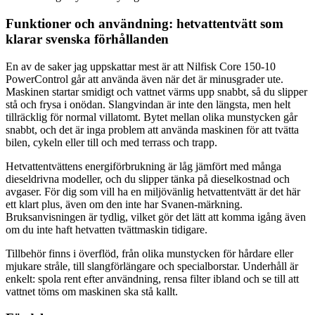
Funktioner och användning: hetvattentvätt som
klarar svenska förhållanden
En av de saker jag uppskattar mest är att Nilfisk Core 150-10
PowerControl går att använda även när det är minusgrader ute.
Maskinen startar smidigt och vattnet värms upp snabbt, så du slipper
stå och frysa i onödan. Slangvindan är inte den längsta, men helt
tillräcklig för normal villatomt. Bytet mellan olika munstycken går
snabbt, och det är inga problem att använda maskinen för att tvätta
bilen, cykeln eller till och med terrass och trapp.
Hetvattentvättens energiförbrukning är låg jämfört med många
dieseldrivna modeller, och du slipper tänka på dieselkostnad och
avgaser. För dig som vill ha en miljövänlig hetvattentvätt är det här
ett klart plus, även om den inte har Svanen-märkning.
Bruksanvisningen är tydlig, vilket gör det lätt att komma igång även
om du inte haft hetvatten tvättmaskin tidigare.
Tillbehör finns i överflöd, från olika munstycken för hårdare eller
mjukare stråle, till slangförlängare och specialborstar. Underhåll är
enkelt: spola rent efter användning, rensa filter ibland och se till att
vattnet töms om maskinen ska stå kallt.