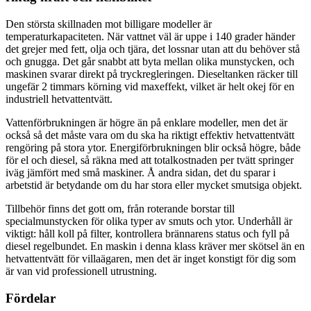
Den största skillnaden mot billigare modeller är
temperaturkapaciteten. När vattnet väl är uppe i 140 grader händer
det grejer med fett, olja och tjära, det lossnar utan att du behöver stå
och gnugga. Det går snabbt att byta mellan olika munstycken, och
maskinen svarar direkt på tryckregleringen. Dieseltanken räcker till
ungefär 2 timmars körning vid maxeffekt, vilket är helt okej för en
industriell hetvattentvätt.
Vattenförbrukningen är högre än på enklare modeller, men det är
också så det måste vara om du ska ha riktigt effektiv hetvattentvätt
rengöring på stora ytor. Energiförbrukningen blir också högre, både
för el och diesel, så räkna med att totalkostnaden per tvätt springer
iväg jämfört med små maskiner. Å andra sidan, det du sparar i
arbetstid är betydande om du har stora eller mycket smutsiga objekt.
Tillbehör finns det gott om, från roterande borstar till
specialmunstycken för olika typer av smuts och ytor. Underhåll är
viktigt: håll koll på filter, kontrollera brännarens status och fyll på
diesel regelbundet. En maskin i denna klass kräver mer skötsel än en
hetvattentvätt för villaägaren, men det är inget konstigt för dig som
är van vid professionell utrustning.
Fördelar