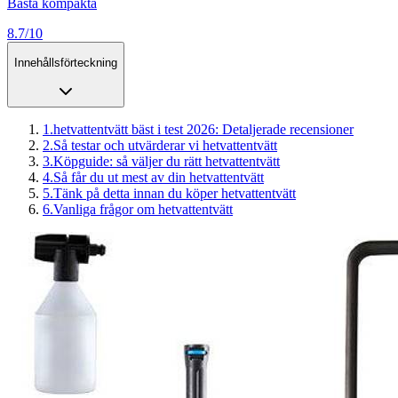
Bästa kompakta
8.7/10
Innehållsförteckning
1
.
hetvattentvätt bäst i test 2026: Detaljerade recensioner
2
.
Så testar och utvärderar vi hetvattentvätt
3
.
Köpguide: så väljer du rätt hetvattentvätt
4
.
Så får du ut mest av din hetvattentvätt
5
.
Tänk på detta innan du köper hetvattentvätt
6
.
Vanliga frågor om hetvattentvätt