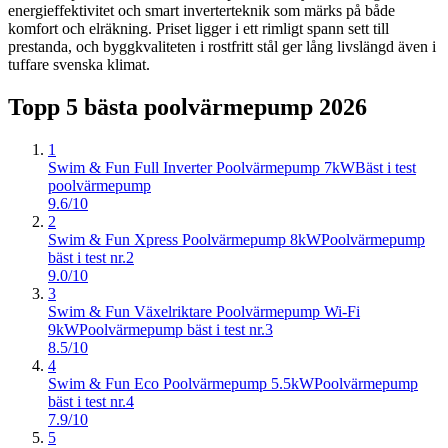
energieffektivitet och smart inverterteknik som märks på både
komfort och elräkning. Priset ligger i ett rimligt spann sett till
prestanda, och byggkvaliteten i rostfritt stål ger lång livslängd även i
tuffare svenska klimat.
Topp 5 bästa
poolvärmepump
2026
1
Swim & Fun Full Inverter Poolvärmepump 7kW
Bäst i test
poolvärmepump
9.6/10
2
Swim & Fun Xpress Poolvärmepump 8kW
Poolvärmepump
bäst i test nr.2
9.0/10
3
Swim & Fun Växelriktare Poolvärmepump Wi-Fi
9kW
Poolvärmepump bäst i test nr.3
8.5/10
4
Swim & Fun Eco Poolvärmepump 5.5kW
Poolvärmepump
bäst i test nr.4
7.9/10
5