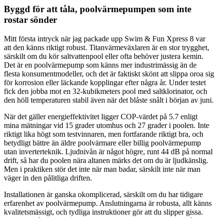
Byggd för att tåla, poolvärmepumpen som inte
rostar sönder
Mitt första intryck när jag packade upp Swim & Fun Xpress 8 var
att den känns riktigt robust. Titanvärmeväxlaren är en stor trygghet,
särskilt om du kör saltvattenpool eller ofta behöver justera kemin.
Det är en poolvärmepump som känns mer industrimässig än de
flesta konsumentmodeller, och det är faktiskt skönt att slippa oroa sig
för korrosion eller läckande kopplingar efter några år. Under testet
fick den jobba mot en 32-kubikmeters pool med saltklorinator, och
den höll temperaturen stabil även när det blåste snålt i början av juni.
När det gäller energieffektivitet ligger COP-värdet på 5.7 enligt
mina mätningar vid 15 grader utomhus och 27 grader i poolen. Inte
riktigt lika högt som testvinnaren, men fortfarande riktigt bra, och
betydligt bättre än äldre poolvärmare eller billig poolvärmepump
utan inverterteknik. Ljudnivån är något högre, runt 44 dB på normal
drift, så har du poolen nära altanen märks det om du är ljudkänslig.
Men i praktiken stör det inte när man badar, särskilt inte när man
väger in den pålitliga driften.
Installationen är ganska okomplicerad, särskilt om du har tidigare
erfarenhet av poolvärmepump. Anslutningarna är robusta, allt känns
kvalitetsmässigt, och tydliga instruktioner gör att du slipper gissa.