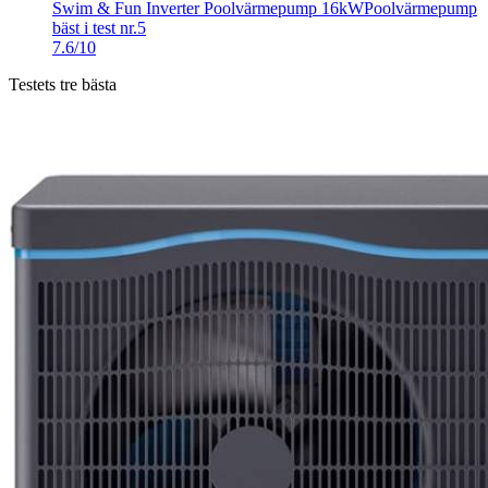
Swim & Fun Inverter Poolvärmepump 16kW
Poolvärmepump
bäst i test nr.5
7.6/10
Testets tre bästa