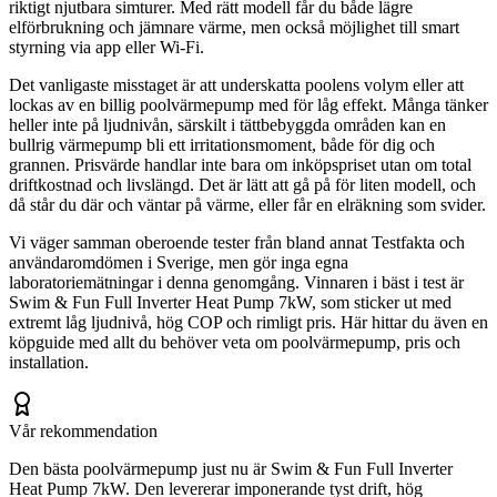
riktigt njutbara simturer. Med rätt modell får du både lägre
elförbrukning och jämnare värme, men också möjlighet till smart
styrning via app eller Wi-Fi.
Det vanligaste misstaget är att underskatta poolens volym eller att
lockas av en billig poolvärmepump med för låg effekt. Många tänker
heller inte på ljudnivån, särskilt i tättbebyggda områden kan en
bullrig värmepump bli ett irritationsmoment, både för dig och
grannen. Prisvärde handlar inte bara om inköpspriset utan om total
driftkostnad och livslängd. Det är lätt att gå på för liten modell, och
då står du där och väntar på värme, eller får en elräkning som svider.
Vi väger samman oberoende tester från bland annat Testfakta och
användaromdömen i Sverige, men gör inga egna
laboratoriemätningar i denna genomgång. Vinnaren i bäst i test är
Swim & Fun Full Inverter Heat Pump 7kW, som sticker ut med
extremt låg ljudnivå, hög COP och rimligt pris. Här hittar du även en
köpguide med allt du behöver veta om poolvärmepump, pris och
installation.
Vår rekommendation
Den bästa poolvärmepump just nu är Swim & Fun Full Inverter
Heat Pump 7kW. Den levererar imponerande tyst drift, hög