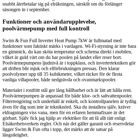
snabbt återbetalar sig på elräkningen, särskilt om du förlänger
säsongen in i september.
Funktioner och användarupplevelse,
poolvärmepump med full kontroll
Swim & Fun Full Inverter Heat Pump 7kW är fullmatad med
funktioner som faktiskt märks i vardagen. Wi-Fi-styrning är inte bara
en gimmick, du kan sköta temperatur och schema direkt i mobilen,
vilket är guld värt om du har poolen på landet eller reser bort.
Poolvärmepumpens ljudnivå är i toppklass, och invertertekniken gör
att driften blir mjuk och elförbrukningen pressas. Den klarar
poolvolymer upp till 35 kubikmeter, vilket räcker för de flesta
vanliga villapooler, både nedgrävda och ovanmarkspooler.
Materialet i rostfritt stål ger lång hållbarhet och är lätt att hålla rent.
Poolvärmepumpen är anpassad för både klor- och saltvattenpooler.
Filterrengöring och underhåll är enkelt, och kontrollpanelen är tydlig
även för dig som inte är tekniknörd. Ska du installera själv, kräver
eldragningen viss vana, men för en erfaren hemmafixare är det
görbart. Själv fick jag hjälp av elektriker för att få allt rätt enligt
Elsäkerhetsverkets regler. Och när det gäller garanti och reservdelar
ligger Swim & Fun ofta i topp, det märks att de satsar på
långsiktighet.