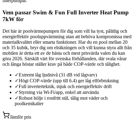
filterpumpar.
Vem passar Swim & Fun Full Inverter Heat Pump
7kW för
Det här är poolvärmepumpen för dig som vill ha tyst, pålitlig och
energieffektiv pooluppvärmning utan att behöva kompromissa med
materialkvalitet eller smarta funktioner. Har du en pool mellan 20
och 35 kubik, bryr dig om elräkningen och vill kunna styra allt från
mobilen är detta ett av de bästa och mest prisvärda valen du kan
göra 2026. Särskilt värt för svenska förhållanden, där svala vårar
och långa höstar ställer krav på både COP-värde och tålighet.
✓
Extremt låg ljudnivå (31 dB vid lågvarv)
✓
Högt COP-värde (upp till 6.4) ger låg elförbrukning
✓
Full inverterteknik, mjuk och energieffektiv drift
✓
Styrning via Wi-Fi/app, enkel att använda
✓
Robust hölje i rostfritt stål, tålig mot väder och
poolkemikalier
Jämför pris