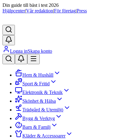
Din guide till bäst i test 2026
Hjälpcenter
|
Vår redaktion
|
För företag
|
Press
Logga in
Skapa konto
Hem & Hushåll
Sport & Fritid
Elektronik & Teknik
Skönhet & Hälsa
Trädgård & Utemiljö
Bygg & Verktyg
Barn & Familj
Kläder & Accessoarer