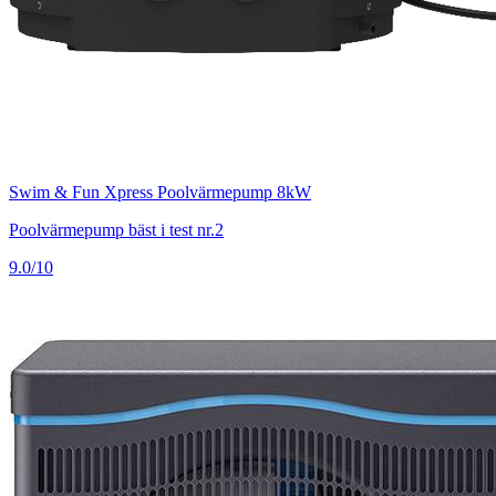
Swim & Fun Xpress Poolvärmepump 8kW
Poolvärmepump bäst i test nr.2
9.0/10