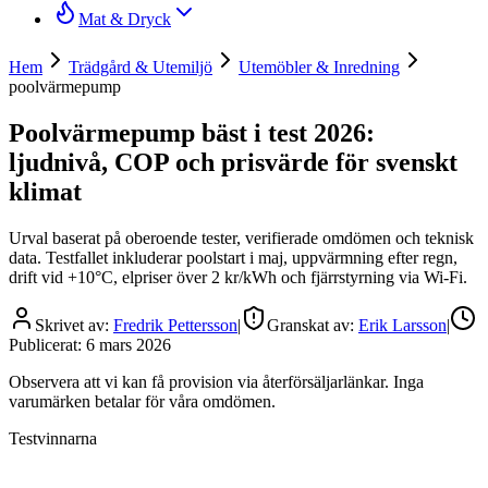
Mat & Dryck
Hem
Trädgård & Utemiljö
Utemöbler & Inredning
poolvärmepump
Poolvärmepump bäst i test 2026:
ljudnivå, COP och prisvärde för svenskt
klimat
Urval baserat på oberoende tester, verifierade omdömen och teknisk
data. Testfallet inkluderar poolstart i maj, uppvärmning efter regn,
drift vid +10°C, elpriser över 2 kr/kWh och fjärrstyrning via Wi-Fi.
Skrivet av:
Fredrik Pettersson
|
Granskat av:
Erik Larsson
|
Publicerat:
6 mars 2026
Observera att vi kan få provision via återförsäljarlänkar. Inga
varumärken betalar för våra omdömen.
Testvinnarna