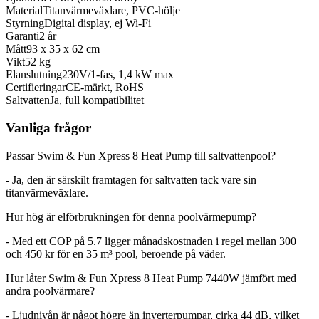
Material
Titanvärmeväxlare, PVC-hölje
Styrning
Digital display, ej Wi-Fi
Garanti
2 år
Mått
93 x 35 x 62 cm
Vikt
52 kg
Elanslutning
230V/1-fas, 1,4 kW max
Certifieringar
CE-märkt, RoHS
Saltvatten
Ja, full kompatibilitet
Vanliga frågor
Passar Swim & Fun Xpress 8 Heat Pump till saltvattenpool?
- Ja, den är särskilt framtagen för saltvatten tack vare sin
titanvärmeväxlare.
Hur hög är elförbrukningen för denna poolvärmepump?
- Med ett COP på 5.7 ligger månadskostnaden i regel mellan 300
och 450 kr för en 35 m³ pool, beroende på väder.
Hur låter Swim & Fun Xpress 8 Heat Pump 7440W jämfört med
andra poolvärmare?
- Ljudnivån är något högre än inverterpumpar, cirka 44 dB, vilket