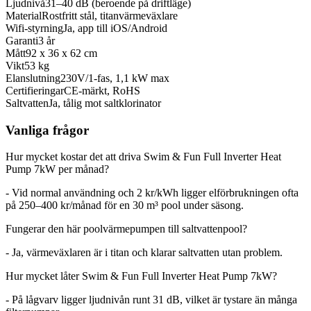
Ljudnivå
31–40 dB (beroende på driftläge)
Material
Rostfritt stål, titanvärmeväxlare
Wifi-styrning
Ja, app till iOS/Android
Garanti
3 år
Mått
92 x 36 x 62 cm
Vikt
53 kg
Elanslutning
230V/1-fas, 1,1 kW max
Certifieringar
CE-märkt, RoHS
Saltvatten
Ja, tålig mot saltklorinator
Vanliga frågor
Hur mycket kostar det att driva Swim & Fun Full Inverter Heat
Pump 7kW per månad?
- Vid normal användning och 2 kr/kWh ligger elförbrukningen ofta
på 250–400 kr/månad för en 30 m³ pool under säsong.
Fungerar den här poolvärmepumpen till saltvattenpool?
- Ja, värmeväxlaren är i titan och klarar saltvatten utan problem.
Hur mycket låter Swim & Fun Full Inverter Heat Pump 7kW?
- På lågvarv ligger ljudnivån runt 31 dB, vilket är tystare än många