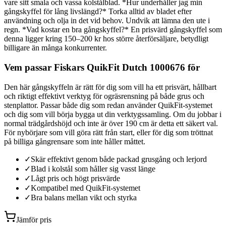
vare sitt smala och vassa kolstålblad. *Hur underhåller jag min
gångskyffel för lång livslängd?* Torka alltid av bladet efter
användning och olja in det vid behov. Undvik att lämna den ute i
regn. *Vad kostar en bra gångskyffel?* En prisvärd gångskyffel som
denna ligger kring 150–200 kr hos större återförsäljare, betydligt
billigare än många konkurrenter.
Vem passar Fiskars QuikFit Dutch 1000676 för
Den här gångskyffeln är rätt för dig som vill ha ett prisvärt, hållbart
och riktigt effektivt verktyg för ogräsrensning på både grus och
stenplattor. Passar både dig som redan använder QuikFit-systemet
och dig som vill börja bygga ut din verktygssamling. Om du jobbar i
normal trädgårdshöjd och inte är över 190 cm är detta ett säkert val.
För nybörjare som vill göra rätt från start, eller för dig som tröttnat
på billiga gångrensare som inte håller måttet.
✓
Skär effektivt genom både packad grusgång och lerjord
✓
Blad i kolstål som håller sig vasst länge
✓
Lågt pris och högt prisvärde
✓
Kompatibel med QuikFit-systemet
✓
Bra balans mellan vikt och styrka
Jämför pris