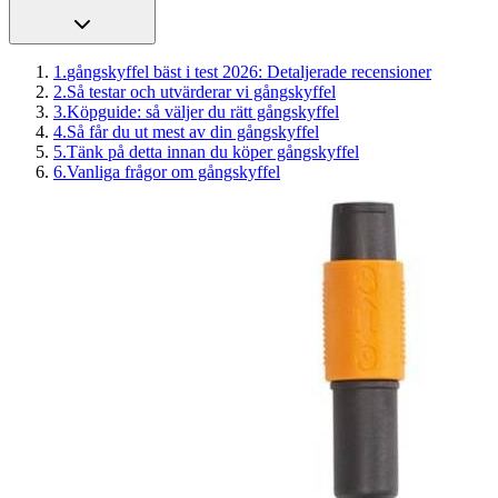
1
.
gångskyffel bäst i test 2026: Detaljerade recensioner
2
.
Så testar och utvärderar vi gångskyffel
3
.
Köpguide: så väljer du rätt gångskyffel
4
.
Så får du ut mest av din gångskyffel
5
.
Tänk på detta innan du köper gångskyffel
6
.
Vanliga frågor om gångskyffel