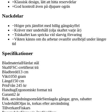
+
Klassisk design, lätt att hitta reservdelar
+
God kontroll även på djupare ogräs
Nackdelar
−
Högre pris jämfört med billig gångskyffel
−
Kräver mer underhåll (olja skaftet varje år)
−
Träskaftet kan spricka vid slarvig förvaring
−
Vikten känns om du arbetar ovanför axelhöjd under längre
tid
Specifikationer
Bladmaterial
Härdat stål
Skaft
FSC-certifierat trä
Bladbredd
13 cm
Vikt
1050 gram
Längd
150 cm
Pris
Från 245 kr
Handtag
Ergonomiskt format trä
Garanti
2 år
Rek. användningsområde
Stenlagda gångar, grus, rabatter
Underhåll
Oljas in, torkas efter användning
Tillverkare
Fiskars