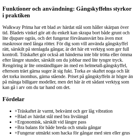
Funktioner och användning: Gångskyffelns styrkor
i praktiken
Walkway Prima har ett blad av härdat stål som håller skärpan över
tid. Bladets vinkel gör att du enkelt kan skrapa bort både grunt och
lite djupare ogräs, och det fungerar förvånansvärt bra även mot
maskrosor med långa rötter. För dig som vill använda gångskyffel
rätt, särskilt på stenlagda gångar, är det här ett verktyg som ger full
kontroll. Träskaftet gör också att händerna inte blir trötta eller ömma
efter längre stunder, särskilt om du jobbar med lite tyngre tryck.
Rengöring är lite omständligare än med en helmetall-gångskyffel,
eftersom träet gärna suger åt sig fukt. Torka av skaftet noga och låt
det torka inomhus, gärna stående. Priset på gångskyffeln är högre än
på många billigare modeller, men det här är ett sådant verktyg som
kan gå i arv om du tar hand om det.
Fördelar
+
Träskaftet är varmt, bekvämt och ger låg vibration
+
Blad av härdat stål med bra livslängd
+
Ergonomisk, särskilt vid längre pass
+
Bra balans för både breda och smala gångar
+
Fungerar utmärkt som hacka för gångar med sten eller grus