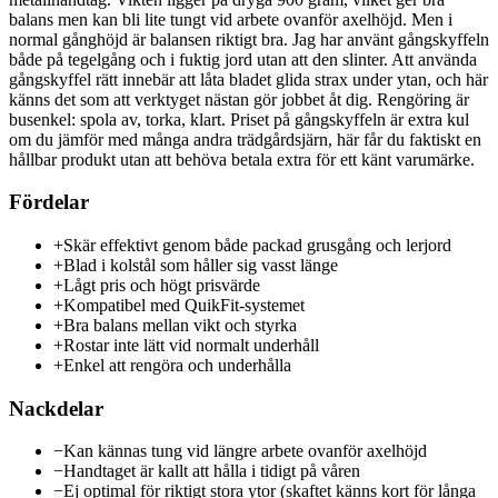
balans men kan bli lite tungt vid arbete ovanför axelhöjd. Men i
normal gånghöjd är balansen riktigt bra. Jag har använt gångskyffeln
både på tegelgång och i fuktig jord utan att den slinter. Att använda
gångskyffel rätt innebär att låta bladet glida strax under ytan, och här
känns det som att verktyget nästan gör jobbet åt dig. Rengöring är
busenkel: spola av, torka, klart. Priset på gångskyffeln är extra kul
om du jämför med många andra trädgårdsjärn, här får du faktiskt en
hållbar produkt utan att behöva betala extra för ett känt varumärke.
Fördelar
+
Skär effektivt genom både packad grusgång och lerjord
+
Blad i kolstål som håller sig vasst länge
+
Lågt pris och högt prisvärde
+
Kompatibel med QuikFit-systemet
+
Bra balans mellan vikt och styrka
+
Rostar inte lätt vid normalt underhåll
+
Enkel att rengöra och underhålla
Nackdelar
−
Kan kännas tung vid längre arbete ovanför axelhöjd
−
Handtaget är kallt att hålla i tidigt på våren
−
Ej optimal för riktigt stora ytor (skaftet känns kort för långa