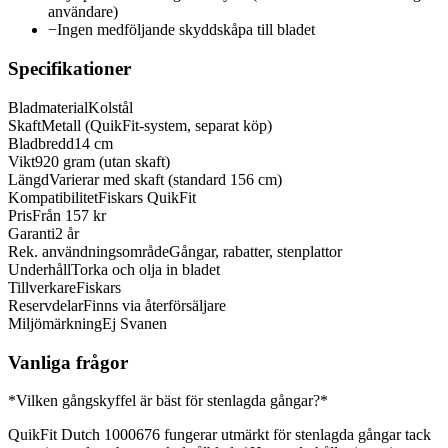
användare)
−
Ingen medföljande skyddskåpa till bladet
Specifikationer
Bladmaterial
Kolstål
Skaft
Metall (QuikFit-system, separat köp)
Bladbredd
14 cm
Vikt
920 gram (utan skaft)
Längd
Varierar med skaft (standard 156 cm)
Kompatibilitet
Fiskars QuikFit
Pris
Från 157 kr
Garanti
2 år
Rek. användningsområde
Gångar, rabatter, stenplattor
Underhåll
Torka och olja in bladet
Tillverkare
Fiskars
Reservdelar
Finns via återförsäljare
Miljömärkning
Ej Svanen
Vanliga frågor
*Vilken gångskyffel är bäst för stenlagda gångar?*
QuikFit Dutch 1000676 fungerar utmärkt för stenlagda gångar tack