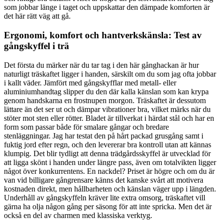
som jobbar länge i taget och uppskattar den dämpade komforten är
det här rätt väg att gå.
Ergonomi, komfort och hantverkskänsla: Test av
gångskyffel i trä
Det första du märker när du tar tag i den här gånghackan är hur
naturligt träskaftet ligger i handen, särskilt om du som jag ofta jobbar
i kallt väder. Jämfört med gångskyfflar med metall- eller
aluminiumhandtag slipper du den där kalla känslan som kan krypa
genom handskarna en frostnupen morgon. Träskaftet är dessutom
lättare än det ser ut och dämpar vibrationer bra, vilket märks när du
stöter mot sten eller rötter. Bladet är tillverkat i härdat stål och har en
form som passar både för smalare gångar och bredare
stenläggningar. Jag har testat den på hårt packad grusgång samt i
fuktig jord efter regn, och den levererar bra kontroll utan att kännas
klumpig. Det blir tydligt att denna trädgårdsskyffel är utvecklad för
att ligga skönt i handen under längre pass, även om totalvikten ligger
något över konkurrentens. En nackdel? Priset är högre och om du är
van vid billigare gångrensare känns det kanske svårt att motivera
kostnaden direkt, men hållbarheten och känslan väger upp i längden.
Underhåll av gångskyffeln kräver lite extra omsorg, träskaftet vill
gärna ha olja någon gång per säsong för att inte spricka. Men det är
också en del av charmen med klassiska verktyg.