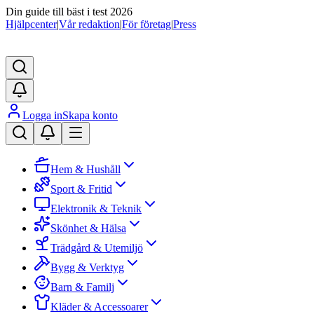
Din guide till bäst i test 2026
Hjälpcenter
|
Vår redaktion
|
För företag
|
Press
Logga in
Skapa konto
Hem & Hushåll
Sport & Fritid
Elektronik & Teknik
Skönhet & Hälsa
Trädgård & Utemiljö
Bygg & Verktyg
Barn & Familj
Kläder & Accessoarer