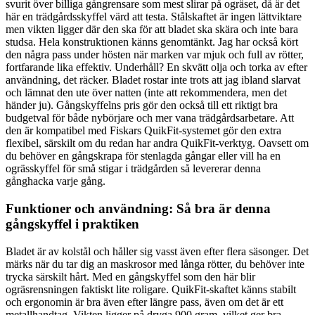
svurit över billiga gångrensare som mest slirar på ogräset, då är det
här en trädgårdsskyffel värd att testa. Stålskaftet är ingen lättviktare
men vikten ligger där den ska för att bladet ska skära och inte bara
studsa. Hela konstruktionen känns genomtänkt. Jag har också kört
den några pass under hösten när marken var mjuk och full av rötter,
fortfarande lika effektiv. Underhåll? En skvätt olja och torka av efter
användning, det räcker. Bladet rostar inte trots att jag ibland slarvat
och lämnat den ute över natten (inte att rekommendera, men det
händer ju). Gångskyffelns pris gör den också till ett riktigt bra
budgetval för både nybörjare och mer vana trädgårdsarbetare. Att
den är kompatibel med Fiskars QuikFit-systemet gör den extra
flexibel, särskilt om du redan har andra QuikFit-verktyg. Oavsett om
du behöver en gångskrapa för stenlagda gångar eller vill ha en
ogrässkyffel för små stigar i trädgården så levererar denna
gånghacka varje gång.
Funktioner och användning: Så bra är denna
gångskyffel i praktiken
Bladet är av kolstål och håller sig vasst även efter flera säsonger. Det
märks när du tar dig an maskrosor med långa rötter, du behöver inte
trycka särskilt hårt. Med en gångskyffel som den här blir
ogräsrensningen faktiskt lite roligare. QuikFit-skaftet känns stabilt
och ergonomin är bra även efter längre pass, även om det är ett
metallhandtag. Vikten ligger på dryga 900 gram, vilket ger bra