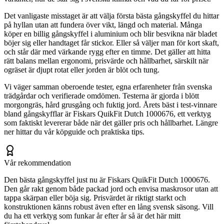
Det vanligaste misstaget är att välja första bästa gångskyffel du hittar
på hyllan utan att fundera över vikt, längd och material. Många
köper en billig gångskyffel i aluminium och blir besvikna när bladet
böjer sig eller handtaget får stickor. Eller så väljer man för kort skaft,
och står där med värkande rygg efter en timme. Det gäller att hitta
rätt balans mellan ergonomi, prisvärde och hållbarhet, särskilt när
ogräset är djupt rotat eller jorden är blöt och tung.
Vi väger samman oberoende tester, egna erfarenheter från svenska
trädgårdar och verifierade omdömen. Testerna är gjorda i blött
morgongräs, hård grusgång och fuktig jord. Årets bäst i test-vinnare
bland gångskyfflar är Fiskars QuikFit Dutch 1000676, ett verktyg
som faktiskt levererar både när det gäller pris och hållbarhet. Längre
ner hittar du vår köpguide och praktiska tips.
Vår rekommendation
Den bästa gångskyffel just nu är Fiskars QuikFit Dutch 1000676.
Den går rakt genom både packad jord och envisa maskrosor utan att
tappa skärpan eller böja sig. Prisvärdet är riktigt starkt och
konstruktionen känns robust även efter en lång svensk säsong. Vill
du ha ett verktyg som funkar år efter år så är det här mitt