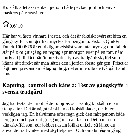
Kolstålbladet skär enkelt genom både packad jord och envis
maskros på grusgången.
9.6
/ 10
Här har vi årets vinnare i testet, och det är faktiskt svårt att hitta en
gångskyffel som ger lika mycket för pengarna. Fiskars QuikFit
Dutch 1000676 är en riktig arbetshäst som inte bryr sig om ifall du
står på blöt grusgång en regnig aprilmorgon eller på en torr, hård
jordyta i juli. Det här är precis den typ av trädgårdsskyffel som
känns rätt direkt när man sätter den i jorden första gången. Priset är
lågt men prestandan påtagligt hög, det är inte ofta de två går hand i
hand.
Kapning, kontroll och känsla: Test av gångskyffel i
svensk trädgård
Jag har testat den mot både rotogräs och vanlig kirskål mellan
stenplattor. Det är något särskilt med kolstålbladet, det biter
verkligen tag. En halvtimme efter regn gick den rakt genom både
lerig jord och packad grusgång utan att fastna. Det här är en
gångskyffel som gör jobbet nästan löjligt enkelt, så länge du
använder rätt vinkel med skyffeljärnet. Och om du någon gång