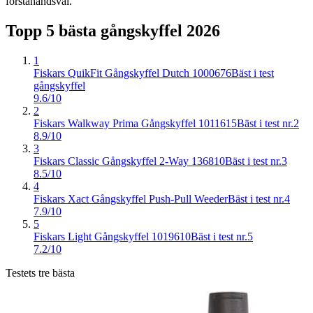
förstahandsval.
Topp 5 bästa
gångskyffel
2026
1
Fiskars QuikFit Gångskyffel Dutch 1000676
Bäst i test
gångskyffel
9.6/10
2
Fiskars Walkway Prima Gångskyffel 1011615
Bäst i test nr.2
8.9/10
3
Fiskars Classic Gångskyffel 2-Way 136810
Bäst i test nr.3
8.5/10
4
Fiskars Xact Gångskyffel Push-Pull Weeder
Bäst i test nr.4
7.9/10
5
Fiskars Light Gångskyffel 1019610
Bäst i test nr.5
7.2/10
Testets tre bästa