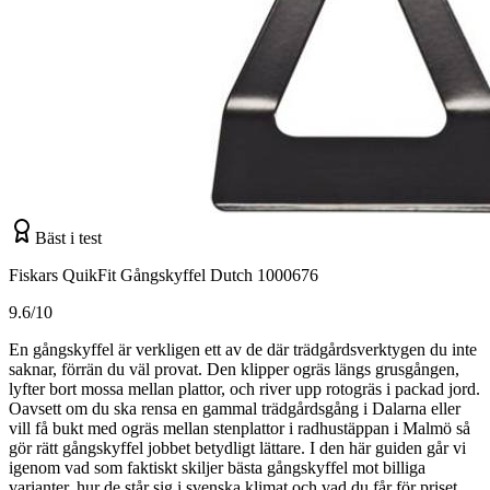
Bäst i test
Fiskars QuikFit Gångskyffel Dutch 1000676
9.6/10
En gångskyffel är verkligen ett av de där trädgårdsverktygen du inte
saknar, förrän du väl provat. Den klipper ogräs längs grusgången,
lyfter bort mossa mellan plattor, och river upp rotogräs i packad jord.
Oavsett om du ska rensa en gammal trädgårdsgång i Dalarna eller
vill få bukt med ogräs mellan stenplattor i radhustäppan i Malmö så
gör rätt gångskyffel jobbet betydligt lättare. I den här guiden går vi
igenom vad som faktiskt skiljer bästa gångskyffel mot billiga
varianter, hur de står sig i svenska klimat och vad du får för priset.