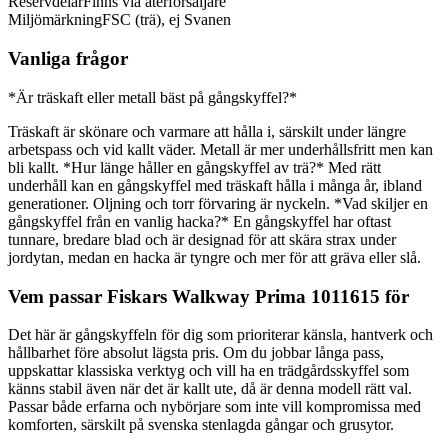
Reservdelar
Finns via återförsäljare
Miljömärkning
FSC (trä), ej Svanen
Vanliga frågor
*Är träskaft eller metall bäst på gångskyffel?*
Träskaft är skönare och varmare att hålla i, särskilt under längre
arbetspass och vid kallt väder. Metall är mer underhållsfritt men kan
bli kallt. *Hur länge håller en gångskyffel av trä?* Med rätt
underhåll kan en gångskyffel med träskaft hålla i många år, ibland
generationer. Oljning och torr förvaring är nyckeln. *Vad skiljer en
gångskyffel från en vanlig hacka?* En gångskyffel har oftast
tunnare, bredare blad och är designad för att skära strax under
jordytan, medan en hacka är tyngre och mer för att gräva eller slå.
Vem passar Fiskars Walkway Prima 1011615 för
Det här är gångskyffeln för dig som prioriterar känsla, hantverk och
hållbarhet före absolut lägsta pris. Om du jobbar långa pass,
uppskattar klassiska verktyg och vill ha en trädgårdsskyffel som
känns stabil även när det är kallt ute, då är denna modell rätt val.
Passar både erfarna och nybörjare som inte vill kompromissa med
komforten, särskilt på svenska stenlagda gångar och grusytor.