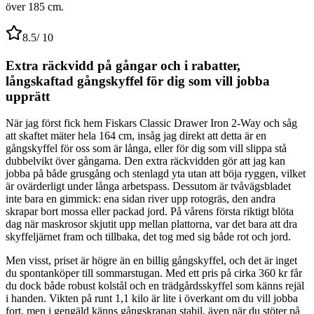
över 185 cm.
8.5
/ 10
Extra räckvidd på gångar och i rabatter,
långskaftad gångskyffel för dig som vill jobba
upprätt
När jag först fick hem Fiskars Classic Drawer Iron 2-Way och såg
att skaftet mäter hela 164 cm, insåg jag direkt att detta är en
gångskyffel för oss som är långa, eller för dig som vill slippa stå
dubbelvikt över gångarna. Den extra räckvidden gör att jag kan
jobba på både grusgång och stenlagd yta utan att böja ryggen, vilket
är ovärderligt under långa arbetspass. Dessutom är tvåvägsbladet
inte bara en gimmick: ena sidan river upp rotogräs, den andra
skrapar bort mossa eller packad jord. På vårens första riktigt blöta
dag när maskrosor skjutit upp mellan plattorna, var det bara att dra
skyffeljärnet fram och tillbaka, det tog med sig både rot och jord.
Men visst, priset är högre än en billig gångskyffel, och det är inget
du spontanköper till sommarstugan. Med ett pris på cirka 360 kr får
du dock både robust kolstål och en trädgårdsskyffel som känns rejäl
i handen. Vikten på runt 1,1 kilo är lite i överkant om du vill jobba
fort, men i gengäld känns gångskrapan stabil, även när du stöter på