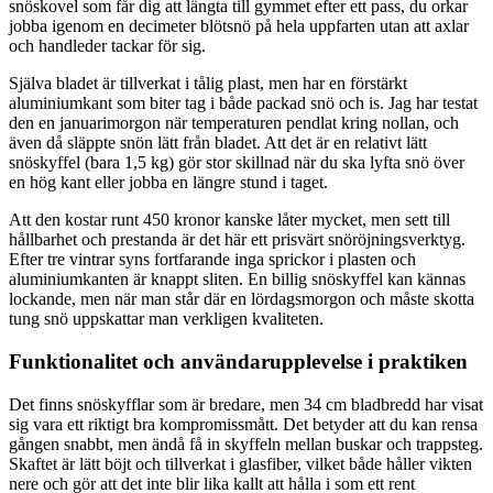
snöskovel som får dig att längta till gymmet efter ett pass, du orkar
jobba igenom en decimeter blötsnö på hela uppfarten utan att axlar
och handleder tackar för sig.
Själva bladet är tillverkat i tålig plast, men har en förstärkt
aluminiumkant som biter tag i både packad snö och is. Jag har testat
den en januarimorgon när temperaturen pendlat kring nollan, och
även då släppte snön lätt från bladet. Att det är en relativt lätt
snöskyffel (bara 1,5 kg) gör stor skillnad när du ska lyfta snö över
en hög kant eller jobba en längre stund i taget.
Att den kostar runt 450 kronor kanske låter mycket, men sett till
hållbarhet och prestanda är det här ett prisvärt snöröjningsverktyg.
Efter tre vintrar syns fortfarande inga sprickor i plasten och
aluminiumkanten är knappt sliten. En billig snöskyffel kan kännas
lockande, men när man står där en lördagsmorgon och måste skotta
tung snö uppskattar man verkligen kvaliteten.
Funktionalitet och användarupplevelse i praktiken
Det finns snöskyfflar som är bredare, men 34 cm bladbredd har visat
sig vara ett riktigt bra kompromissmått. Det betyder att du kan rensa
gången snabbt, men ändå få in skyffeln mellan buskar och trappsteg.
Skaftet är lätt böjt och tillverkat i glasfiber, vilket både håller vikten
nere och gör att det inte blir lika kallt att hålla i som ett rent