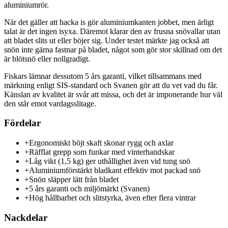
aluminiumrör.
När det gäller att hacka is gör aluminiumkanten jobbet, men ärligt
talat är det ingen isyxa. Däremot klarar den av frusna snövallar utan
att bladet slits ut eller böjer sig. Under testet märkte jag också att
snön inte gärna fastnar på bladet, något som gör stor skillnad om det
är blötsnö eller nollgradigt.
Fiskars lämnar dessutom 5 års garanti, vilket tillsammans med
märkning enligt SIS-standard och Svanen gör att du vet vad du får.
Känslan av kvalitet är svår att missa, och det är imponerande hur väl
den står emot vardagsslitage.
Fördelar
+
Ergonomiskt böjt skaft skonar rygg och axlar
+
Räfflat grepp som funkar med vinterhandskar
+
Låg vikt (1,5 kg) ger uthållighet även vid tung snö
+
Aluminiumförstärkt bladkant effektiv mot packad snö
+
Snön släpper lätt från bladet
+
5 års garanti och miljömärkt (Svanen)
+
Hög hållbarhet och slitstyrka, även efter flera vintrar
Nackdelar