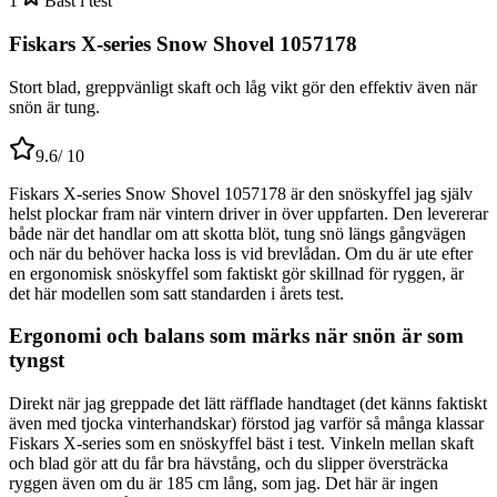
1
Bäst i test
Fiskars X-series Snow Shovel 1057178
Stort blad, greppvänligt skaft och låg vikt gör den effektiv även när
snön är tung.
9.6
/ 10
Fiskars X-series Snow Shovel 1057178 är den snöskyffel jag själv
helst plockar fram när vintern driver in över uppfarten. Den levererar
både när det handlar om att skotta blöt, tung snö längs gångvägen
och när du behöver hacka loss is vid brevlådan. Om du är ute efter
en ergonomisk snöskyffel som faktiskt gör skillnad för ryggen, är
det här modellen som satt standarden i årets test.
Ergonomi och balans som märks när snön är som
tyngst
Direkt när jag greppade det lätt räfflade handtaget (det känns faktiskt
även med tjocka vinterhandskar) förstod jag varför så många klassar
Fiskars X-series som en snöskyffel bäst i test. Vinkeln mellan skaft
och blad gör att du får bra hävstång, och du slipper översträcka
ryggen även om du är 185 cm lång, som jag. Det här är ingen