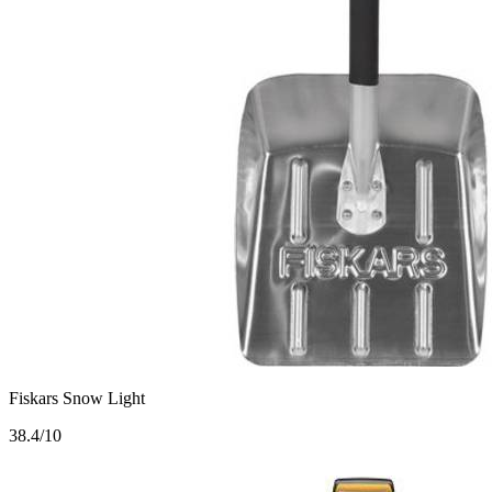
Fiskars Snow Light
3
8.4/10