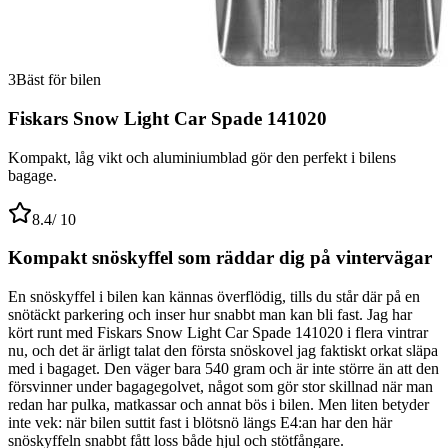
3
Bäst för bilen
Fiskars Snow Light Car Spade 141020
Kompakt, låg vikt och aluminiumblad gör den perfekt i bilens
bagage.
8.4
/ 10
Kompakt snöskyffel som räddar dig på vintervägar
En snöskyffel i bilen kan kännas överflödig, tills du står där på en
snötäckt parkering och inser hur snabbt man kan bli fast. Jag har
kört runt med Fiskars Snow Light Car Spade 141020 i flera vintrar
nu, och det är ärligt talat den första snöskovel jag faktiskt orkat släpa
med i bagaget. Den väger bara 540 gram och är inte större än att den
försvinner under bagagegolvet, något som gör stor skillnad när man
redan har pulka, matkassar och annat bös i bilen. Men liten betyder
inte vek: när bilen suttit fast i blötsnö längs E4:an har den här
snöskyffeln snabbt fått loss både hjul och stötfångare.