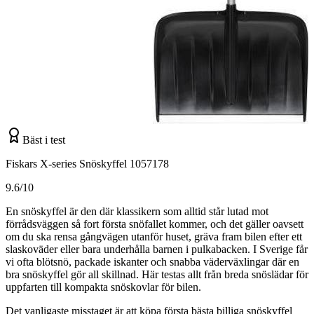
Bäst i test
Fiskars X-series Snöskyffel 1057178
9.6/10
En snöskyffel är den där klassikern som alltid står lutad mot
förrådsväggen så fort första snöfallet kommer, och det gäller oavsett
om du ska rensa gångvägen utanför huset, gräva fram bilen efter ett
slaskoväder eller bara underhålla barnen i pulkabacken. I Sverige får
vi ofta blötsnö, packade iskanter och snabba väderväxlingar där en
bra snöskyffel gör all skillnad. Här testas allt från breda snöslädar för
uppfarten till kompakta snöskovlar för bilen.
Det vanligaste misstaget är att köpa första bästa billiga snöskyffel