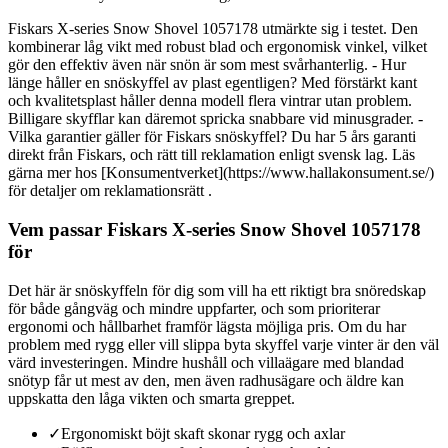
Fiskars X-series Snow Shovel 1057178 utmärkte sig i testet. Den
kombinerar låg vikt med robust blad och ergonomisk vinkel, vilket
gör den effektiv även när snön är som mest svårhanterlig. - Hur
länge håller en snöskyffel av plast egentligen? Med förstärkt kant
och kvalitetsplast håller denna modell flera vintrar utan problem.
Billigare skyfflar kan däremot spricka snabbare vid minusgrader. -
Vilka garantier gäller för Fiskars snöskyffel? Du har 5 års garanti
direkt från Fiskars, och rätt till reklamation enligt svensk lag. Läs
gärna mer hos [Konsumentverket](https://www.hallakonsument.se/)
för detaljer om reklamationsrätt .
Vem passar Fiskars X-series Snow Shovel 1057178
för
Det här är snöskyffeln för dig som vill ha ett riktigt bra snöredskap
för både gångväg och mindre uppfarter, och som prioriterar
ergonomi och hållbarhet framför lägsta möjliga pris. Om du har
problem med rygg eller vill slippa byta skyffel varje vinter är den väl
värd investeringen. Mindre hushåll och villaägare med blandad
snötyp får ut mest av den, men även radhusägare och äldre kan
uppskatta den låga vikten och smarta greppet.
✓
Ergonomiskt böjt skaft skonar rygg och axlar