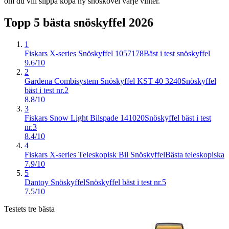
om du vill slippa köpa ny snöskovel varje vinter.
Topp 5 bästa
snöskyffel
2026
1
Fiskars X-series Snöskyffel 1057178
Bäst i test snöskyffel
9.6/10
2
Gardena Combisystem Snöskyffel KST 40 3240
Snöskyffel
bäst i test nr.2
8.8/10
3
Fiskars Snow Light Bilspade 141020
Snöskyffel bäst i test
nr.3
8.4/10
4
Fiskars X-series Teleskopisk Bil Snöskyffel
Bästa teleskopiska
7.9/10
5
Dantoy Snöskyffel
Snöskyffel bäst i test nr.5
7.5/10
Testets tre bästa