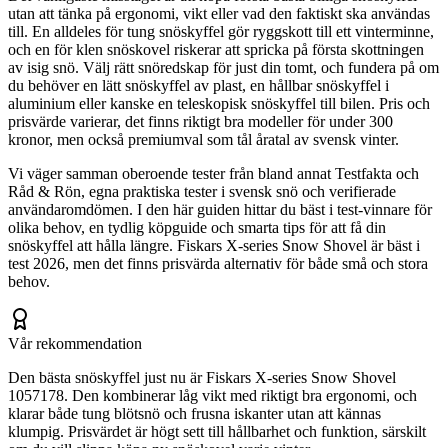
utan att tänka på ergonomi, vikt eller vad den faktiskt ska användas
till. En alldeles för tung snöskyffel gör ryggskott till ett vinterminne,
och en för klen snöskovel riskerar att spricka på första skottningen
av isig snö. Välj rätt snöredskap för just din tomt, och fundera på om
du behöver en lätt snöskyffel av plast, en hållbar snöskyffel i
aluminium eller kanske en teleskopisk snöskyffel till bilen. Pris och
prisvärde varierar, det finns riktigt bra modeller för under 300
kronor, men också premiumval som tål åratal av svensk vinter.
Vi väger samman oberoende tester från bland annat Testfakta och
Råd & Rön, egna praktiska tester i svensk snö och verifierade
användaromdömen. I den här guiden hittar du bäst i test-vinnare för
olika behov, en tydlig köpguide och smarta tips för att få din
snöskyffel att hålla längre. Fiskars X-series Snow Shovel är bäst i
test 2026, men det finns prisvärda alternativ för både små och stora
behov.
Vår rekommendation
Den bästa snöskyffel just nu är Fiskars X-series Snow Shovel
1057178. Den kombinerar låg vikt med riktigt bra ergonomi, och
klarar både tung blötsnö och frusna iskanter utan att kännas
klumpig. Prisvärdet är högt sett till hållbarhet och funktion, särskilt