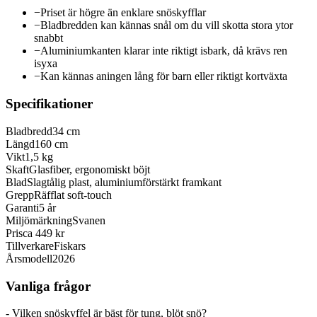
−
Priset är högre än enklare snöskyfflar
−
Bladbredden kan kännas snål om du vill skotta stora ytor
snabbt
−
Aluminiumkanten klarar inte riktigt isbark, då krävs ren
isyxa
−
Kan kännas aningen lång för barn eller riktigt kortväxta
Specifikationer
Bladbredd
34 cm
Längd
160 cm
Vikt
1,5 kg
Skaft
Glasfiber, ergonomiskt böjt
Blad
Slagtålig plast, aluminiumförstärkt framkant
Grepp
Räfflat soft-touch
Garanti
5 år
Miljömärkning
Svanen
Pris
ca 449 kr
Tillverkare
Fiskars
Årsmodell
2026
Vanliga frågor
- Vilken snöskyffel är bäst för tung, blöt snö?