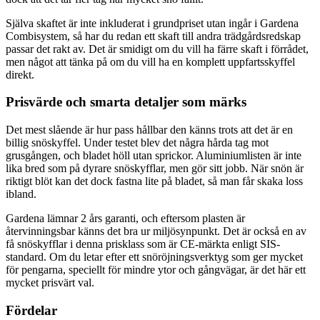
Själva skaftet är inte inkluderat i grundpriset utan ingår i Gardena
Combisystem, så har du redan ett skaft till andra trädgårdsredskap
passar det rakt av. Det är smidigt om du vill ha färre skaft i förrådet,
men något att tänka på om du vill ha en komplett uppfartsskyffel
direkt.
Prisvärde och smarta detaljer som märks
Det mest slående är hur pass hållbar den känns trots att det är en
billig snöskyffel. Under testet blev det några hårda tag mot
grusgången, och bladet höll utan sprickor. Aluminiumlisten är inte
lika bred som på dyrare snöskyfflar, men gör sitt jobb. När snön är
riktigt blöt kan det dock fastna lite på bladet, så man får skaka loss
ibland.
Gardena lämnar 2 års garanti, och eftersom plasten är
återvinningsbar känns det bra ur miljösynpunkt. Det är också en av
få snöskyfflar i denna prisklass som är CE-märkta enligt SIS-
standard. Om du letar efter ett snöröjningsverktyg som ger mycket
för pengarna, speciellt för mindre ytor och gångvägar, är det här ett
mycket prisvärt val.
Fördelar