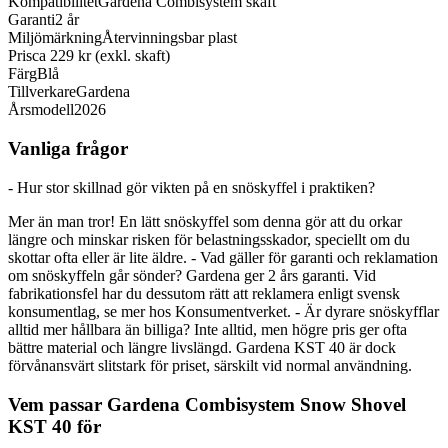
Kompatibilitet
Gardena Combisystem skaft
Garanti
2 år
Miljömärkning
Återvinningsbar plast
Pris
ca 229 kr (exkl. skaft)
Färg
Blå
Tillverkare
Gardena
Årsmodell
2026
Vanliga frågor
- Hur stor skillnad gör vikten på en snöskyffel i praktiken?
Mer än man tror! En lätt snöskyffel som denna gör att du orkar
längre och minskar risken för belastningsskador, speciellt om du
skottar ofta eller är lite äldre. - Vad gäller för garanti och reklamation
om snöskyffeln går sönder? Gardena ger 2 års garanti. Vid
fabrikationsfel har du dessutom rätt att reklamera enligt svensk
konsumentlag, se mer hos Konsumentverket. - Är dyrare snöskyfflar
alltid mer hållbara än billiga? Inte alltid, men högre pris ger ofta
bättre material och längre livslängd. Gardena KST 40 är dock
förvånansvärt slitstark för priset, särskilt vid normal användning.
Vem passar Gardena Combisystem Snow Shovel
KST 40 för