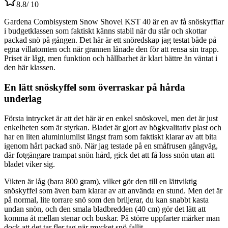
8.8
/ 10
Gardena Combisystem Snow Shovel KST 40 är en av få snöskyfflar
i budgetklassen som faktiskt känns stabil när du står och skottar
packad snö på gången. Det här är ett snöredskap jag testat både på
egna villatomten och när grannen lånade den för att rensa sin trapp.
Priset är lågt, men funktion och hållbarhet är klart bättre än väntat i
den här klassen.
En lätt snöskyffel som överraskar på hårda
underlag
Första intrycket är att det här är en enkel snöskovel, men det är just
enkelheten som är styrkan. Bladet är gjort av högkvalitativ plast och
har en liten aluminiumlist längst fram som faktiskt klarar av att bita
igenom hårt packad snö. När jag testade på en småfrusen gångväg,
där fotgängare trampat snön hård, gick det att få loss snön utan att
bladet viker sig.
Vikten är låg (bara 800 gram), vilket gör den till en lättviktig
snöskyffel som även barn klarar av att använda en stund. Men det är
på normal, lite torrare snö som den briljerar, du kan snabbt kasta
undan snön, och den smala bladbredden (40 cm) gör det lätt att
komma åt mellan stenar och buskar. På större uppfarter märker man
dock att det tar fler tag när mycket snö fallit.