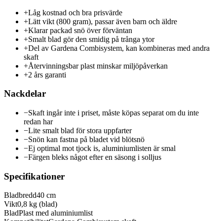
+
Låg kostnad och bra prisvärde
+
Lätt vikt (800 gram), passar även barn och äldre
+
Klarar packad snö över förväntan
+
Smalt blad gör den smidig på trånga ytor
+
Del av Gardena Combisystem, kan kombineras med andra
skaft
+
Återvinningsbar plast minskar miljöpåverkan
+
2 års garanti
Nackdelar
−
Skaft ingår inte i priset, måste köpas separat om du inte
redan har
−
Lite smalt blad för stora uppfarter
−
Snön kan fastna på bladet vid blötsnö
−
Ej optimal mot tjock is, aluminiumlisten är smal
−
Färgen bleks något efter en säsong i solljus
Specifikationer
Bladbredd
40 cm
Vikt
0,8 kg (blad)
Blad
Plast med aluminiumlist