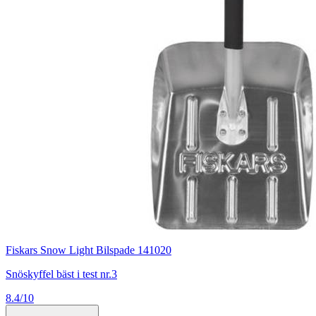
Fiskars Snow Light Bilspade 141020
Snöskyffel bäst i test nr.3
8.4/10