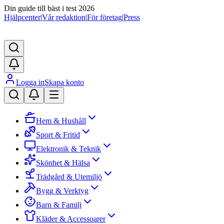
Din guide till bäst i test 2026
Hjälpcenter
|
Vår redaktion
|
För företag
|
Press
Logga in
Skapa konto
Hem & Hushåll
Sport & Fritid
Elektronik & Teknik
Skönhet & Hälsa
Trädgård & Utemiljö
Bygg & Verktyg
Barn & Familj
Kläder & Accessoarer