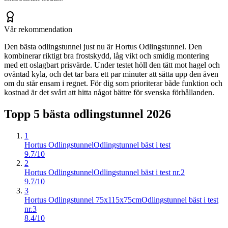
Vår rekommendation
Den bästa odlingstunnel just nu är Hortus Odlingstunnel. Den
kombinerar riktigt bra frostskydd, låg vikt och smidig montering
med ett oslagbart prisvärde. Under testet höll den tätt mot hagel och
oväntad kyla, och det tar bara ett par minuter att sätta upp den även
om du står ensam i regnet. För dig som prioriterar både funktion och
kostnad är det svårt att hitta något bättre för svenska förhållanden.
Topp 5 bästa
odlingstunnel
2026
1
Hortus Odlingstunnel
Odlingstunnel bäst i test
9.7/10
2
Hortus Odlingstunnel
Odlingstunnel bäst i test nr.2
9.7/10
3
Hortus Odlingstunnel 75x115x75cm
Odlingstunnel bäst i test
nr.3
8.4/10