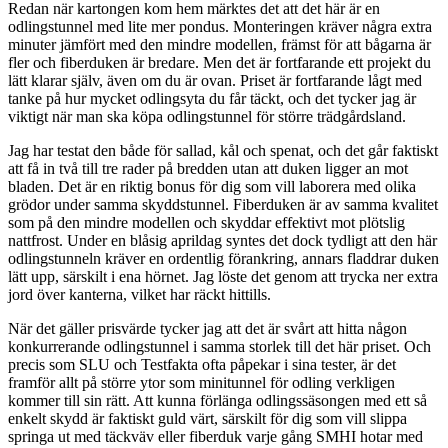
Redan när kartongen kom hem märktes det att det här är en
odlingstunnel med lite mer pondus. Monteringen kräver några extra
minuter jämfört med den mindre modellen, främst för att bågarna är
fler och fiberduken är bredare. Men det är fortfarande ett projekt du
lätt klarar själv, även om du är ovan. Priset är fortfarande lågt med
tanke på hur mycket odlingsyta du får täckt, och det tycker jag är
viktigt när man ska köpa odlingstunnel för större trädgårdsland.
Jag har testat den både för sallad, kål och spenat, och det går faktiskt
att få in två till tre rader på bredden utan att duken ligger an mot
bladen. Det är en riktig bonus för dig som vill laborera med olika
grödor under samma skyddstunnel. Fiberduken är av samma kvalitet
som på den mindre modellen och skyddar effektivt mot plötslig
nattfrost. Under en blåsig aprildag syntes det dock tydligt att den här
odlingstunneln kräver en ordentlig förankring, annars fladdrar duken
lätt upp, särskilt i ena hörnet. Jag löste det genom att trycka ner extra
jord över kanterna, vilket har räckt hittills.
När det gäller prisvärde tycker jag att det är svårt att hitta någon
konkurrerande odlingstunnel i samma storlek till det här priset. Och
precis som SLU och Testfakta ofta påpekar i sina tester, är det
framför allt på större ytor som minitunnel för odling verkligen
kommer till sin rätt. Att kunna förlänga odlingssäsongen med ett så
enkelt skydd är faktiskt guld värt, särskilt för dig som vill slippa
springa ut med täckväv eller fiberduk varje gång SMHI hotar med