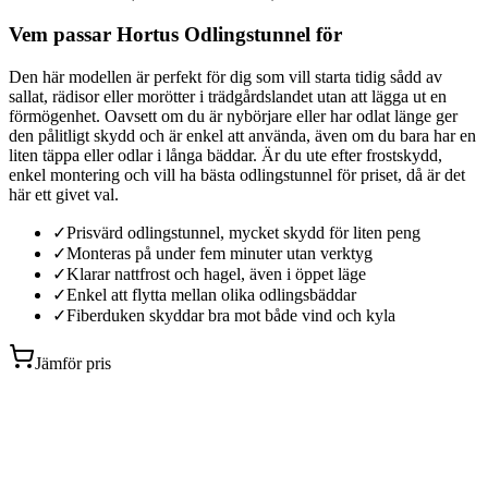
Vem passar Hortus Odlingstunnel för
Den här modellen är perfekt för dig som vill starta tidig sådd av
sallat, rädisor eller morötter i trädgårdslandet utan att lägga ut en
förmögenhet. Oavsett om du är nybörjare eller har odlat länge ger
den pålitligt skydd och är enkel att använda, även om du bara har en
liten täppa eller odlar i långa bäddar. Är du ute efter frostskydd,
enkel montering och vill ha bästa odlingstunnel för priset, då är det
här ett givet val.
✓
Prisvärd odlingstunnel, mycket skydd för liten peng
✓
Monteras på under fem minuter utan verktyg
✓
Klarar nattfrost och hagel, även i öppet läge
✓
Enkel att flytta mellan olika odlingsbäddar
✓
Fiberduken skyddar bra mot både vind och kyla
Jämför pris