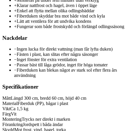
+
Monteras på under fem minuter utan verktyg
+
Klarar nattfrost och hagel, även i öppet läge
+
Enkel att flytta mellan olika odlingsbäddar
+
Fiberduken skyddar bra mot både vind och kyla
+
Lätt att ventilera för att undvika kondens
+
Fungerar som både frostskydd och förlängd odlingssäsong
Nackdelar
−
Ingen lucka för direkt vattning (man får lyfta duken)
−
Fästen i plast, kan slitas efter några säsonger
−
Inget fönster för extra ventilation
−
Passar bäst till låga grödor, inget för höga tomater
−
Fiberduken kan blekas något av stark sol efter flera års
användning
Specifikationer
Mått
Längd 300 cm, bredd 60 cm, höjd 40 cm
Material
Fiberduk (PP), bågar i plast
Vikt
Ca 1,5 kg
Färg
Vit
Montering
Trycks ner direkt i marken
Förankring
Jordspett i båda ändar
Skydd
Mot frost, vind, hagel, torka