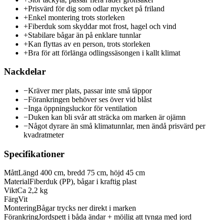
+
Prisvärd för dig som odlar mycket på friland
+
Enkel montering trots storleken
+
Fiberduk som skyddar mot frost, hagel och vind
+
Stabilare bågar än på enklare tunnlar
+
Kan flyttas av en person, trots storleken
+
Bra för att förlänga odlingssäsongen i kallt klimat
Nackdelar
−
Kräver mer plats, passar inte små täppor
−
Förankringen behöver ses över vid blåst
−
Inga öppningsluckor för ventilation
−
Duken kan bli svår att sträcka om marken är ojämn
−
Något dyrare än små klimatunnlar, men ändå prisvärd per
kvadratmeter
Specifikationer
Mått
Längd 400 cm, bredd 75 cm, höjd 45 cm
Material
Fiberduk (PP), bågar i kraftig plast
Vikt
Ca 2,2 kg
Färg
Vit
Montering
Bågar trycks ner direkt i marken
Förankring
Jordspett i båda ändar + möjlig att tynga med jord