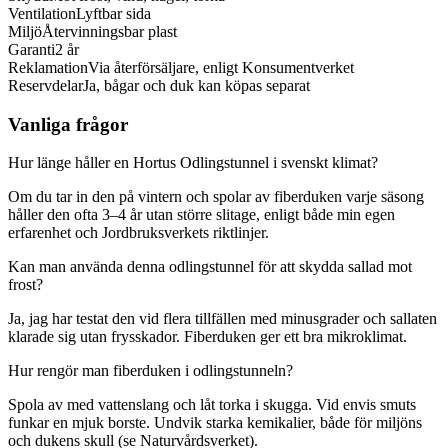
Ventilation
Lyftbar sida
Miljö
Återvinningsbar plast
Garanti
2 år
Reklamation
Via återförsäljare, enligt Konsumentverket
Reservdelar
Ja, bågar och duk kan köpas separat
Vanliga frågor
Hur länge håller en Hortus Odlingstunnel i svenskt klimat?
Om du tar in den på vintern och spolar av fiberduken varje säsong
håller den ofta 3–4 år utan större slitage, enligt både min egen
erfarenhet och Jordbruksverkets riktlinjer.
Kan man använda denna odlingstunnel för att skydda sallad mot
frost?
Ja, jag har testat den vid flera tillfällen med minusgrader och sallaten
klarade sig utan frysskador. Fiberduken ger ett bra mikroklimat.
Hur rengör man fiberduken i odlingstunneln?
Spola av med vattenslang och låt torka i skugga. Vid envis smuts
funkar en mjuk borste. Undvik starka kemikalier, både för miljöns
och dukens skull (se Naturvårdsverket).