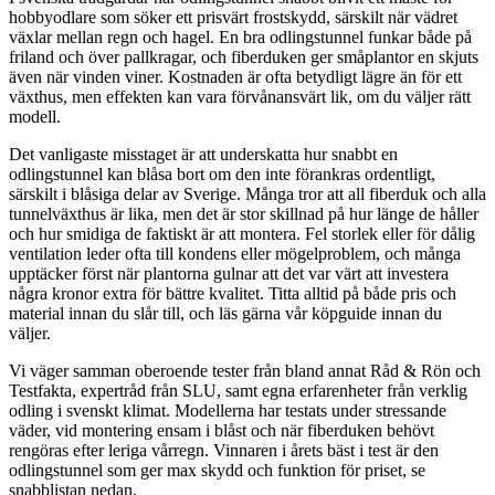
hobbyodlare som söker ett prisvärt frostskydd, särskilt när vädret
växlar mellan regn och hagel. En bra odlingstunnel funkar både på
friland och över pallkragar, och fiberduken ger småplantor en skjuts
även när vinden viner. Kostnaden är ofta betydligt lägre än för ett
växthus, men effekten kan vara förvånansvärt lik, om du väljer rätt
modell.
Det vanligaste misstaget är att underskatta hur snabbt en
odlingstunnel kan blåsa bort om den inte förankras ordentligt,
särskilt i blåsiga delar av Sverige. Många tror att all fiberduk och alla
tunnelväxthus är lika, men det är stor skillnad på hur länge de håller
och hur smidiga de faktiskt är att montera. Fel storlek eller för dålig
ventilation leder ofta till kondens eller mögelproblem, och många
upptäcker först när plantorna gulnar att det var värt att investera
några kronor extra för bättre kvalitet. Titta alltid på både pris och
material innan du slår till, och läs gärna vår köpguide innan du
väljer.
Vi väger samman oberoende tester från bland annat Råd & Rön och
Testfakta, expertråd från SLU, samt egna erfarenheter från verklig
odling i svenskt klimat. Modellerna har testats under stressande
väder, vid montering ensam i blåst och när fiberduken behövt
rengöras efter leriga vårregn. Vinnaren i årets bäst i test är den
odlingstunnel som ger max skydd och funktion för priset, se
snabblistan nedan.