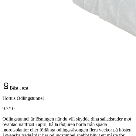
Bäst i test
Hortus Odlingstunnel
9.7/10
Odlingstunnel är lösningen när du vill skydda dina salladsrader mot
oväntad nattfrost i april, hålla rådjuren borta från späda
morotsplantor eller förlänga odlingssäsongen flera veckor på hösten.
I svenska trädgårdar har odlingstunnel snabbt blivit ett måste för