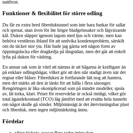
nattfrost.
Funktioner & flexibilitet för större odling
Du får en extra bred fiberduktunnel som inte bara funkar för sallat
och spenat, utan även för lite högre bladgrönsaker och lågväxande
kål. Duken släpper igenom lagom med ljus och värme, men kan
behöva ventileras ibland för att undvika kondensproblem, särskilt
om du täcker stor yta. Här hade jag gärna sett någon form av
öppningslucka eller dragkedja på långsidan, men det går att enkelt
lyfta på duken för vädring.
En annan sak som är värd att nämna är att bågarna är kraftigare än
på enklare odlingsbågar, vilket gör att den står stadigt även när det
regnar eller blåser. Fiberduken är fortfarande lätt nog att hantera,
men det märks att den är tänkt för att hålla i flera säsonger.
Rengöringen är lika okomplicerad som på mindre modeller, spola
av, låt torka, klart. Priset för reservdelar är också rimligt, vilket gör
total ägandekostnad (TCO) låg jämfört med att ersätta hela tunneln
om något skulle gå sönder. Miljömässigt är det återvinningsbar plast
och fiberduk, men ingen miljömärkning ännu.
Fördelar
+
Stor täckyta, passar flera rader grönsaker