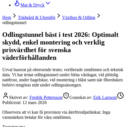
Mat & Dryck
Hem
Trädgård & Utemiljö
Växthus & Odling
odlingstunnel
Odlingstunnel bäst i test 2026: Optimalt
skydd, enkel montering och verklig
prisvärdhet för svenska
väderförhållanden
Urval baserat på oberoende tester, verifierade omdömen och teknisk
data. Vi har testat odlingstunnel under blöta vårdagar, vid plötslig
nattfrost, under hagelskur, vid montering i blåst samt när fiberduken
behövt rengöras mitt under odlingssäsongen.
Skrivet av:
Fredrik Pettersson
|
Granskat av:
Erik Larsson
|
Publicerat:
12 mars 2026
Observera att vi kan få provision via återförsäljarlänkar. Inga
varumärken betalar för våra omdömen.
Testvinnarna