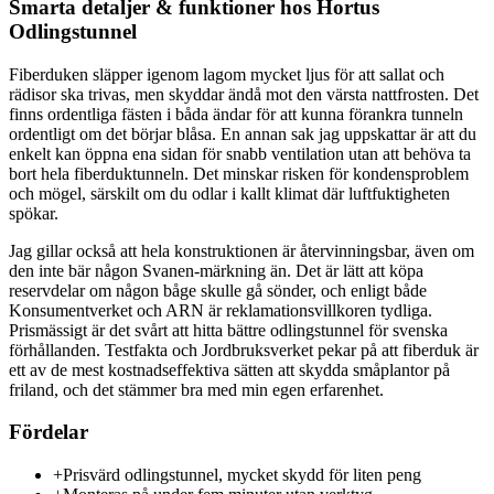
Smarta detaljer & funktioner hos Hortus
Odlingstunnel
Fiberduken släpper igenom lagom mycket ljus för att sallat och
rädisor ska trivas, men skyddar ändå mot den värsta nattfrosten. Det
finns ordentliga fästen i båda ändar för att kunna förankra tunneln
ordentligt om det börjar blåsa. En annan sak jag uppskattar är att du
enkelt kan öppna ena sidan för snabb ventilation utan att behöva ta
bort hela fiberduktunneln. Det minskar risken för kondensproblem
och mögel, särskilt om du odlar i kallt klimat där luftfuktigheten
spökar.
Jag gillar också att hela konstruktionen är återvinningsbar, även om
den inte bär någon Svanen-märkning än. Det är lätt att köpa
reservdelar om någon båge skulle gå sönder, och enligt både
Konsumentverket och ARN är reklamationsvillkoren tydliga.
Prismässigt är det svårt att hitta bättre odlingstunnel för svenska
förhållanden. Testfakta och Jordbruksverket pekar på att fiberduk är
ett av de mest kostnadseffektiva sätten att skydda småplantor på
friland, och det stämmer bra med min egen erfarenhet.
Fördelar
+
Prisvärd odlingstunnel, mycket skydd för liten peng