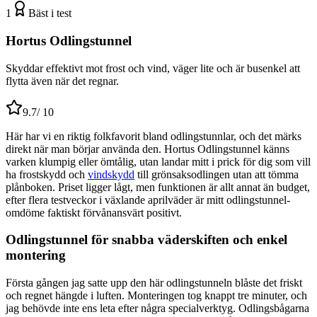
1
Bäst i test
Hortus Odlingstunnel
Skyddar effektivt mot frost och vind, väger lite och är busenkel att
flytta även när det regnar.
9.7
/ 10
Här har vi en riktig folkfavorit bland odlingstunnlar, och det märks
direkt när man börjar använda den. Hortus Odlingstunnel känns
varken klumpig eller ömtålig, utan landar mitt i prick för dig som vill
ha frostskydd och
vindskydd
till grönsaksodlingen utan att tömma
plånboken. Priset ligger lågt, men funktionen är allt annat än budget,
efter flera testveckor i växlande aprilväder är mitt odlingstunnel-
omdöme faktiskt förvånansvärt positivt.
Odlingstunnel för snabba väderskiften och enkel
montering
Första gången jag satte upp den här odlingstunneln blåste det friskt
och regnet hängde i luften. Monteringen tog knappt tre minuter, och
jag behövde inte ens leta efter några specialverktyg. Odlingsbågarna