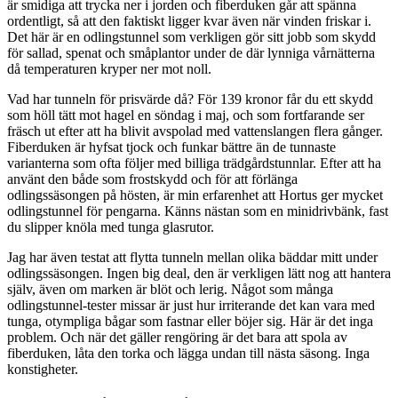
är smidiga att trycka ner i jorden och fiberduken går att spänna
ordentligt, så att den faktiskt ligger kvar även när vinden friskar i.
Det här är en odlingstunnel som verkligen gör sitt jobb som skydd
för sallad, spenat och småplantor under de där lynniga vårnätterna
då temperaturen kryper ner mot noll.
Vad har tunneln för prisvärde då? För 139 kronor får du ett skydd
som höll tätt mot hagel en söndag i maj, och som fortfarande ser
fräsch ut efter att ha blivit avspolad med vattenslangen flera gånger.
Fiberduken är hyfsat tjock och funkar bättre än de tunnaste
varianterna som ofta följer med billiga trädgårdstunnlar. Efter att ha
använt den både som frostskydd och för att förlänga
odlingssäsongen på hösten, är min erfarenhet att Hortus ger mycket
odlingstunnel för pengarna. Känns nästan som en minidrivbänk, fast
du slipper knöla med tunga glasrutor.
Jag har även testat att flytta tunneln mellan olika bäddar mitt under
odlingssäsongen. Ingen big deal, den är verkligen lätt nog att hantera
själv, även om marken är blöt och lerig. Något som många
odlingstunnel-tester missar är just hur irriterande det kan vara med
tunga, otympliga bågar som fastnar eller böjer sig. Här är det inga
problem. Och när det gäller rengöring är det bara att spola av
fiberduken, låta den torka och lägga undan till nästa säsong. Inga
konstigheter.