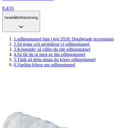
8.4/10
Innehållsförteckning
1
.
odlingstunnel bäst i test 2026: Detaljerade recensioner
2
.
Så testar och utvärderar vi odlingstunnel
3
.
Köpguide: så väljer du rätt odlingstunnel
4
.
Så får du ut mest av din odlingstunnel
5
.
Tänk på detta innan du köper odlingstunnel
6
.
Vanliga frågor om odlingstunnel