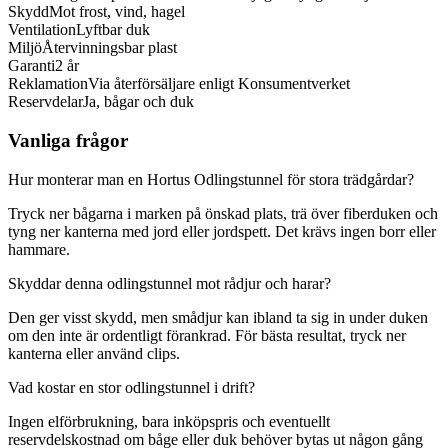
Skydd
Mot frost, vind, hagel
Ventilation
Lyftbar duk
Miljö
Återvinningsbar plast
Garanti
2 år
Reklamation
Via återförsäljare enligt Konsumentverket
Reservdelar
Ja, bågar och duk
Vanliga frågor
Hur monterar man en Hortus Odlingstunnel för stora trädgårdar?
Tryck ner bågarna i marken på önskad plats, trä över fiberduken och
tyng ner kanterna med jord eller jordspett. Det krävs ingen borr eller
hammare.
Skyddar denna odlingstunnel mot rådjur och harar?
Den ger visst skydd, men smådjur kan ibland ta sig in under duken
om den inte är ordentligt förankrad. För bästa resultat, tryck ner
kanterna eller använd clips.
Vad kostar en stor odlingstunnel i drift?
Ingen elförbrukning, bara inköpspris och eventuellt
reservdelskostnad om båge eller duk behöver bytas ut någon gång