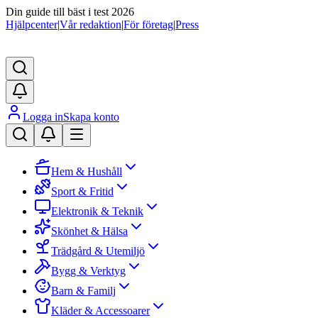
Din guide till bäst i test 2026
Hjälpcenter
|
Vår redaktion
|
För företag
|
Press
Logga in
Skapa konto
Hem & Hushåll
Sport & Fritid
Elektronik & Teknik
Skönhet & Hälsa
Trädgård & Utemiljö
Bygg & Verktyg
Barn & Familj
Kläder & Accessoarer