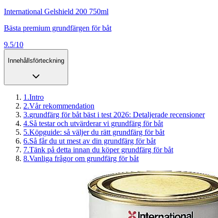
International Gelshield 200 750ml
Bästa premium grundfärgen för båt
9.5/10
Innehållsförteckning
1
.
Intro
2
.
Vår rekommendation
3
.
grundfärg för båt bäst i test 2026: Detaljerade recensioner
4
.
Så testar och utvärderar vi grundfärg för båt
5
.
Köpguide: så väljer du rätt grundfärg för båt
6
.
Så får du ut mest av din grundfärg för båt
7
.
Tänk på detta innan du köper grundfärg för båt
8
.
Vanliga frågor om grundfärg för båt