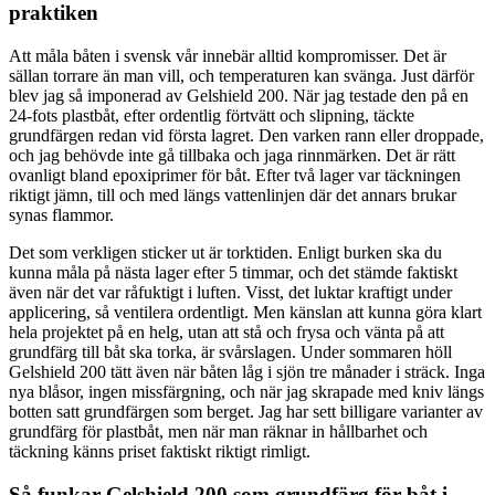
praktiken
Att måla båten i svensk vår innebär alltid kompromisser. Det är
sällan torrare än man vill, och temperaturen kan svänga. Just därför
blev jag så imponerad av Gelshield 200. När jag testade den på en
24-fots plastbåt, efter ordentlig förtvätt och slipning, täckte
grundfärgen redan vid första lagret. Den varken rann eller droppade,
och jag behövde inte gå tillbaka och jaga rinnmärken. Det är rätt
ovanligt bland epoxiprimer för båt. Efter två lager var täckningen
riktigt jämn, till och med längs vattenlinjen där det annars brukar
synas flammor.
Det som verkligen sticker ut är torktiden. Enligt burken ska du
kunna måla på nästa lager efter 5 timmar, och det stämde faktiskt
även när det var råfuktigt i luften. Visst, det luktar kraftigt under
applicering, så ventilera ordentligt. Men känslan att kunna göra klart
hela projektet på en helg, utan att stå och frysa och vänta på att
grundfärg till båt ska torka, är svårslagen. Under sommaren höll
Gelshield 200 tätt även när båten låg i sjön tre månader i sträck. Inga
nya blåsor, ingen missfärgning, och när jag skrapade med kniv längs
botten satt grundfärgen som berget. Jag har sett billigare varianter av
grundfärg för plastbåt, men när man räknar in hållbarhet och
täckning känns priset faktiskt riktigt rimligt.
Så funkar Gelshield 200 som grundfärg för båt i