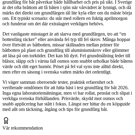
grundfärg för båt påverkar både hållbarhet och pris på sikt. I Sverige
är det ofta bråttom att få båten i sjön när vårvädret är lynnigt, och då
märks det direkt om grundfärgen tål lite kyla eller om du måste börja
om. Ett typiskt scenario: du står med rollern en fuktig aprilmorgon
och funderar om det där extralagret verkligen behövs.
Det vanligaste misstaget är att slarva med grundfärgen, tro att “en
bottenfärg räcker” eller använda fel typ till fel skrov. Många hoppar
över förtvätt av båtbotten, missar skillnaden mellan primer för
båtbotten på plast och grundfärg till aluminiumskrov eller glömmer
att läsa på om torktider. Det kan bli dyrt. Fel grundmålning leder till
blåsor, släpp och i värsta fall osmos som snabbt urholkar både båtens
värde och ditt eget humör. Priset på fel val syns inte alltid direkt,
men efter en säsong i svenska vatten märks det ordentligt.
Vi väger samman oberoende tester, praktisk erfarenhet och
verifierade omdömen för att hitta bäst i test grundfärg för båt 2026.
Inga egna laboratoriemätningar, men vi har rollat, penslat och slipat i
verkliga svenska förhållanden. Prisvärde, skydd mot osmos och
snabb applicering har stått i fokus. Längst ner hittar du en köpguide
med allt om täckning, åtgång och tips för grundfärg båt.
Vår rekommendation