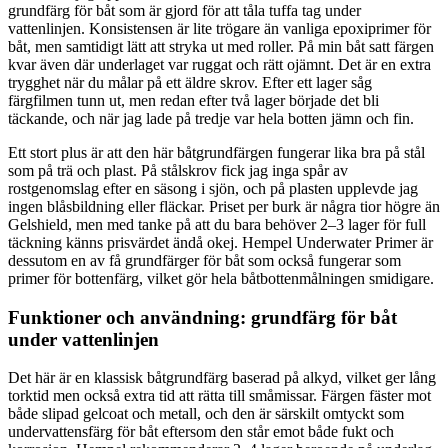
grundfärg för båt som är gjord för att tåla tuffa tag under
vattenlinjen. Konsistensen är lite trögare än vanliga epoxiprimer för
båt, men samtidigt lätt att stryka ut med roller. På min båt satt färgen
kvar även där underlaget var ruggat och rätt ojämnt. Det är en extra
trygghet när du målar på ett äldre skrov. Efter ett lager såg
färgfilmen tunn ut, men redan efter två lager började det bli
täckande, och när jag lade på tredje var hela botten jämn och fin.
Ett stort plus är att den här båtgrundfärgen fungerar lika bra på stål
som på trä och plast. På stålskrov fick jag inga spår av
rostgenomslag efter en säsong i sjön, och på plasten upplevde jag
ingen blåsbildning eller fläckar. Priset per burk är några tior högre än
Gelshield, men med tanke på att du bara behöver 2–3 lager för full
täckning känns prisvärdet ändå okej. Hempel Underwater Primer är
dessutom en av få grundfärger för båt som också fungerar som
primer för bottenfärg, vilket gör hela båtbottenmålningen smidigare.
Funktioner och användning: grundfärg för båt
under vattenlinjen
Det här är en klassisk båtgrundfärg baserad på alkyd, vilket ger lång
torktid men också extra tid att rätta till småmissar. Färgen fäster mot
både slipad gelcoat och metall, och den är särskilt omtyckt som
undervattensfärg för båt eftersom den står emot både fukt och