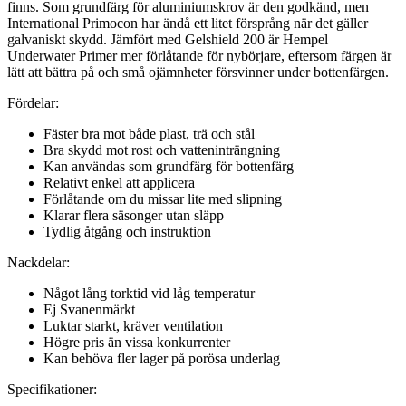
finns. Som grundfärg för aluminiumskrov är den godkänd, men
International Primocon har ändå ett litet försprång när det gäller
galvaniskt skydd. Jämfört med Gelshield 200 är Hempel
Underwater Primer mer förlåtande för nybörjare, eftersom färgen är
lätt att bättra på och små ojämnheter försvinner under bottenfärgen.
Fördelar:
Fäster bra mot både plast, trä och stål
Bra skydd mot rost och vatteninträngning
Kan användas som grundfärg för bottenfärg
Relativt enkel att applicera
Förlåtande om du missar lite med slipning
Klarar flera säsonger utan släpp
Tydlig åtgång och instruktion
Nackdelar:
Något lång torktid vid låg temperatur
Ej Svanenmärkt
Luktar starkt, kräver ventilation
Högre pris än vissa konkurrenter
Kan behöva fler lager på porösa underlag
Specifikationer: