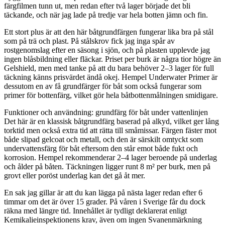
färgfilmen tunn ut, men redan efter två lager började det bli
täckande, och när jag lade på tredje var hela botten jämn och fin.
Ett stort plus är att den här båtgrundfärgen fungerar lika bra på stål
som på trä och plast. På stålskrov fick jag inga spår av
rostgenomslag efter en säsong i sjön, och på plasten upplevde jag
ingen blåsbildning eller fläckar. Priset per burk är några tior högre än
Gelshield, men med tanke på att du bara behöver 2–3 lager för full
täckning känns prisvärdet ändå okej. Hempel Underwater Primer är
dessutom en av få grundfärger för båt som också fungerar som
primer för bottenfärg, vilket gör hela båtbottenmålningen smidigare.
Funktioner och användning: grundfärg för båt under vattenlinjen
Det här är en klassisk båtgrundfärg baserad på alkyd, vilket ger lång
torktid men också extra tid att rätta till småmissar. Färgen fäster mot
både slipad gelcoat och metall, och den är särskilt omtyckt som
undervattensfärg för båt eftersom den står emot både fukt och
korrosion. Hempel rekommenderar 2–4 lager beroende på underlag
och ålder på båten. Täckningen ligger runt 8 m² per burk, men på
grovt eller poröst underlag kan det gå åt mer.
En sak jag gillar är att du kan lägga på nästa lager redan efter 6
timmar om det är över 15 grader. På våren i Sverige får du dock
räkna med längre tid. Innehållet är tydligt deklarerat enligt
Kemikalieinspektionens krav, även om ingen Svanenmärkning