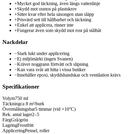
+
Mycket god täckning, även längs vattenlinje
+
Skydd mot osmos på plastskrov
+
Sitter kvar efter hela säsongen utan släpp
+
Prisvärd sett till hållbarhet och täckning
+
Enkel att applicera, rinner inte
+
Fungerar även som skydd mot rost på stålbåt
Nackdelar
−
Stark lukt under applicering
−
Ej miljömärkt (ingen Svanen)
−
Kräver noggrann förtvätt och slipning
−
Kan vara svår att hitta i vissa butiker
−
Innehåller epoxi, skyddshandskar och ventilation krävs
Specifikationer
Volym
750 ml
Täckning
ca 8 m²/burk
Övermålningsbar
5 timmar (vid +10°C)
Rek. antal lager
2–5
Färg
Grå/grön
Lagring
Frostfritt
Applicering
Pensel, roller