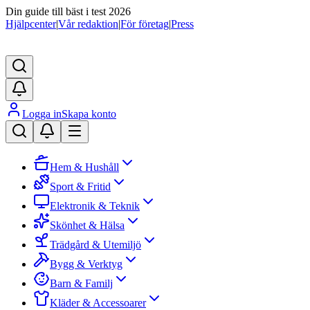
Din guide till bäst i test 2026
Hjälpcenter
|
Vår redaktion
|
För företag
|
Press
Logga in
Skapa konto
Hem & Hushåll
Sport & Fritid
Elektronik & Teknik
Skönhet & Hälsa
Trädgård & Utemiljö
Bygg & Verktyg
Barn & Familj
Kläder & Accessoarer