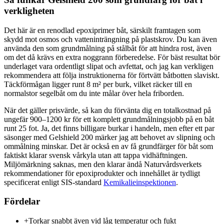
verkligheten
Det här är en renodlad epoxiprimer båt, särskilt framtagen som
skydd mot osmos och vatteninträngning på plastskrov. Du kan även
använda den som grundmålning på stålbåt för att hindra rost, även
om det då krävs en extra noggrann förberedelse. För bäst resultat bör
underlaget vara ordentligt slipat och avfettat, och jag kan verkligen
rekommendera att följa instruktionerna för förtvätt båtbotten slaviskt.
Täckförmågan ligger runt 8 m² per burk, vilket räcker till en
normalstor segelbåt om du inte målar över hela friborden.
När det gäller prisvärde, så kan du förvänta dig en totalkostnad på
ungefär 900–1200 kr för ett komplett grundmålningsjobb på en båt
runt 25 fot. Ja, det finns billigare burkar i handeln, men efter ett par
säsonger med Gelshield 200 märker jag att behovet av slipning och
ommålning minskar. Det är också en av få grundfärger för båt som
faktiskt klarar svensk vårkyla utan att tappa vidhäftningen.
Miljömärkning saknas, men den klarar ändå Naturvårdsverkets
rekommendationer för epoxiprodukter och innehållet är tydligt
specificerat enligt SIS-standard
Kemikalieinspektionen
.
Fördelar
+
Torkar snabbt även vid låg temperatur och fukt