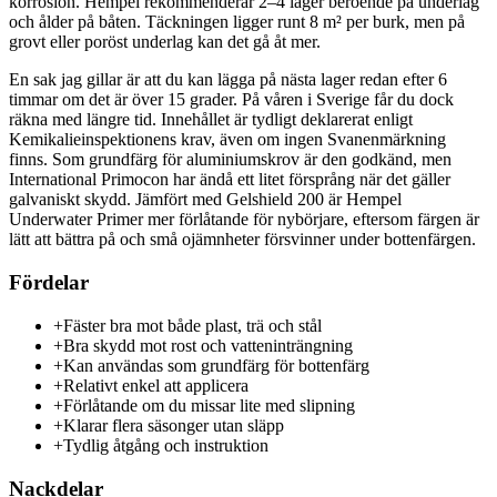
korrosion. Hempel rekommenderar 2–4 lager beroende på underlag
och ålder på båten. Täckningen ligger runt 8 m² per burk, men på
grovt eller poröst underlag kan det gå åt mer.
En sak jag gillar är att du kan lägga på nästa lager redan efter 6
timmar om det är över 15 grader. På våren i Sverige får du dock
räkna med längre tid. Innehållet är tydligt deklarerat enligt
Kemikalieinspektionens krav, även om ingen Svanenmärkning
finns. Som grundfärg för aluminiumskrov är den godkänd, men
International Primocon har ändå ett litet försprång när det gäller
galvaniskt skydd. Jämfört med Gelshield 200 är Hempel
Underwater Primer mer förlåtande för nybörjare, eftersom färgen är
lätt att bättra på och små ojämnheter försvinner under bottenfärgen.
Fördelar
+
Fäster bra mot både plast, trä och stål
+
Bra skydd mot rost och vatteninträngning
+
Kan användas som grundfärg för bottenfärg
+
Relativt enkel att applicera
+
Förlåtande om du missar lite med slipning
+
Klarar flera säsonger utan släpp
+
Tydlig åtgång och instruktion
Nackdelar