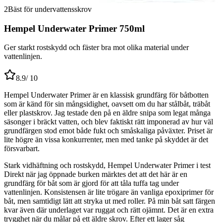
2
Bäst för undervattensskrov
Hempel Underwater Primer 750ml
Ger starkt rostskydd och fäster bra mot olika material under
vattenlinjen.
8.9
/ 10
Hempel Underwater Primer är en klassisk grundfärg för båtbotten
som är känd för sin mångsidighet, oavsett om du har stålbåt, träbåt
eller plastskrov. Jag testade den på en äldre snipa som legat många
säsonger i bräckt vatten, och blev faktiskt rätt imponerad av hur väl
grundfärgen stod emot både fukt och småskaliga påväxter. Priset är
lite högre än vissa konkurrenter, men med tanke på skyddet är det
försvarbart.
Stark vidhäftning och rostskydd, Hempel Underwater Primer i test
Direkt när jag öppnade burken märktes det att det här är en
grundfärg för båt som är gjord för att tåla tuffa tag under
vattenlinjen. Konsistensen är lite trögare än vanliga epoxiprimer för
båt, men samtidigt lätt att stryka ut med roller. På min båt satt färgen
kvar även där underlaget var ruggat och rätt ojämnt. Det är en extra
trygghet när du målar på ett äldre skrov. Efter ett lager såg