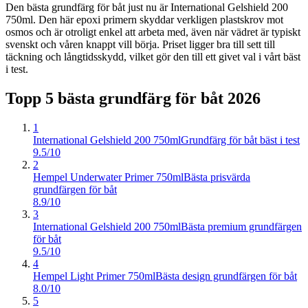
Den bästa grundfärg för båt just nu är International Gelshield 200
750ml. Den här epoxi primern skyddar verkligen plastskrov mot
osmos och är otroligt enkel att arbeta med, även när vädret är typiskt
svenskt och våren knappt vill börja. Priset ligger bra till sett till
täckning och långtidsskydd, vilket gör den till ett givet val i vårt bäst
i test.
Topp 5 bästa
grundfärg för båt
2026
1
International Gelshield 200 750ml
Grundfärg för båt bäst i test
9.5/10
2
Hempel Underwater Primer 750ml
Bästa prisvärda
grundfärgen för båt
8.9/10
3
International Gelshield 200 750ml
Bästa premium grundfärgen
för båt
9.5/10
4
Hempel Light Primer 750ml
Bästa design grundfärgen för båt
8.0/10
5