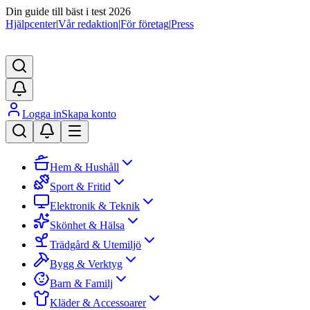
Din guide till bäst i test 2026
Hjälpcenter
|
Vår redaktion
|
För företag
|
Press
Logga in
Skapa konto
Hem & Hushåll
Sport & Fritid
Elektronik & Teknik
Skönhet & Hälsa
Trädgård & Utemiljö
Bygg & Verktyg
Barn & Familj
Kläder & Accessoarer