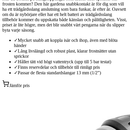
frosten kommer? Den här gardena snabbkontakt är för dig som vill
ha ett trädgårdsslang anslutning som bara funkar, år efter år. Oavsett
om du är nybörjare eller har ett helt batteri av trädgårdsslang
tillbehör kommer du uppskatta både känslan och pålitligheten. Visst,
priset är lite högre, men det blir snabbt värt pengarna när du slipper
byta varje säsong.
✓
Mycket snabb att koppla isär och ihop, även med blöta
händer
✓
Lång livslängd och robust plast, klarar frostnätter utan
sprickor
✓
Håller tätt vid högt vattentryck (upp till 5 bar testat)
✓
Finns reservdelar och tillbehör till rimligt pris
✓
Passar de flesta standardslangar 13 mm (1/2”)
Jämför pris