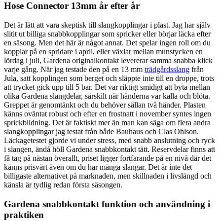
Hose Connector 13mm år efter år
Det är lätt att vara skeptisk till slangkopplingar i plast. Jag har själv
slitit ut billiga snabbkopplingar som spricker eller börjar läcka efter
en säsong. Men det här är något annat. Det spelar ingen roll om du
kopplar på en spridare i april, eller växlar mellan munstycken en
lördag i juli, Gardena originalkontakt levererar samma snabba klick
varje gång. När jag testade den på en 13 mm
trädgårdsslang
från
Jula, satt kopplingen som berget och släppte inte till en droppe, trots
att trycket gick upp till 5 bar. Det var riktigt smidigt att byta mellan
olika Gardena slangdelar, särskilt när händerna var kalla och blöta.
Greppet är genomtänkt och du behöver sällan två händer. Plasten
känns oväntat robust och efter en frostnatt i november syntes ingen
sprickbildning. Det är faktiskt mer än man kan säga om flera andra
slangkopplingar jag testat från både Bauhaus och Clas Ohlson.
Läckagetestet gjorde vi under stress, med snabb anslutning och ryck
i slangen, ändå höll Gardena snabbkontakt tätt. Reservdelar finns att
få tag på nästan överallt, priset ligger fortfarande på en nivå där det
känns prisvärt även om du har många slangar. Det är inte det
billigaste alternativet på marknaden, men skillnaden i livslängd och
känsla är tydlig redan första säsongen.
Gardena snabbkontakt funktion och användning i
praktiken