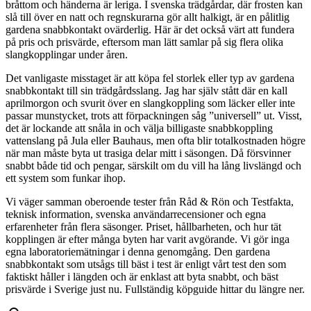
bråttom och händerna är leriga. I svenska trädgårdar, där frosten kan
slå till över en natt och regnskurarna gör allt halkigt, är en pålitlig
gardena snabbkontakt ovärderlig. Här är det också värt att fundera
på pris och prisvärde, eftersom man lätt samlar på sig flera olika
slangkopplingar under åren.
Det vanligaste misstaget är att köpa fel storlek eller typ av gardena
snabbkontakt till sin trädgårdsslang. Jag har själv stått där en kall
aprilmorgon och svurit över en slangkoppling som läcker eller inte
passar munstycket, trots att förpackningen såg ”universell” ut. Visst,
det är lockande att snåla in och välja billigaste snabbkoppling
vattenslang på Jula eller Bauhaus, men ofta blir totalkostnaden högre
när man måste byta ut trasiga delar mitt i säsongen. Då försvinner
snabbt både tid och pengar, särskilt om du vill ha lång livslängd och
ett system som funkar ihop.
Vi väger samman oberoende tester från Råd & Rön och Testfakta,
teknisk information, svenska användarrecensioner och egna
erfarenheter från flera säsonger. Priset, hållbarheten, och hur tät
kopplingen är efter många byten har varit avgörande. Vi gör inga
egna laboratoriemätningar i denna genomgång. Den gardena
snabbkontakt som utsågs till bäst i test är enligt vårt test den som
faktiskt håller i längden och är enklast att byta snabbt, och bäst
prisvärde i Sverige just nu. Fullständig köpguide hittar du längre ner.