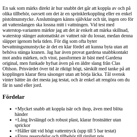
En sak som märks direkt är hur snabbt det går att koppla av och på
olika tillbehör, oavsett om det är en sprinklerkoppling eller en enkel
pistolmunstycke. Anslutningen känns självklar och tät, ingen oro för
att vattenslangen ska lossna mitt i vattningen. Vid test med
waterstop-varianten märkte jag att det är enkelt att märka skillnad,
waterstop stänger automatiskt av vattnet när du lossar, medan denna
släpper igenom hela tiden. För dig som ofta byter
bevattningsmunstycke är det en klar fördel att kunna byta utan att
behöva stänga kranen. Jag har även provat gardena snabbkontakt
mot andra märken, och visst, passformen är bäst med Gardena
original, men funkade hyfsat även på en äldre slang från Clas
Ohlson. Prisvärdet över tid är riktigt högt, särskilt med tanke på att
kopplingen klarar flera säsonger utan att börja läcka. Tål svensk
vinter bättre än det mesta jag testat, och är enkel att rengöra om du
får in sand eller jord.
Fördelar
+
Mycket snabb att koppla isär och ihop, även med blöta
händer
+
Lång livslängd och robust plast, klarar frostnätter utan
sprickor
+
Håller tätt vid högt vattentryck (upp till 5 bar testat)
+
Finns reservdelar och tillbehör till rimligt pris