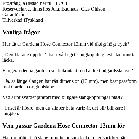
Frosttålig
Ja (testad ner till -15°C)
Reservdelar
Ja, finns hos Jula, Bauhaus, Clas Ohlson
Garanti
5 år
Tillverkad i
Tyskland
Vanliga frågor
Hur tät är Gardena Hose Connector 13mm vid riktigt högt tryck?
, Den klarade upp till 5 bar i vårt eget slangkoppling test utan minsta
läcka.
Fungerar denna gardena snabbkontakt med äldre trädgårdsslangar?
, Ja, så länge slangen har rätt dimension (13 mm), men bäst passform
mot Gardena originalslang.
Vad är prisvärdet jämfört med billigare slangkopplingar plast?
, Priset är högre, men du slipper byta varje år, det blir billigare i
längden.
Vem passar Gardena Hose Connector 13mm för
Har du tröttnat på slangkopplingar som läcker eller spricker när