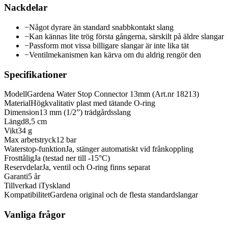
Nackdelar
−
Något dyrare än standard snabbkontakt slang
−
Kan kännas lite trög första gångerna, särskilt på äldre slangar
−
Passform mot vissa billigare slangar är inte lika tät
−
Ventilmekanismen kan kärva om du aldrig rengör den
Specifikationer
Modell
Gardena Water Stop Connector 13mm (Art.nr 18213)
Material
Högkvalitativ plast med tätande O-ring
Dimension
13 mm (1/2”) trädgårdsslang
Längd
8,5 cm
Vikt
34 g
Max arbetstryck
12 bar
Waterstop-funktion
Ja, stänger automatiskt vid frånkoppling
Frosttålig
Ja (testad ner till -15°C)
Reservdelar
Ja, ventil och O-ring finns separat
Garanti
5 år
Tillverkad i
Tyskland
Kompatibilitet
Gardena original och de flesta standardslangar
Vanliga frågor