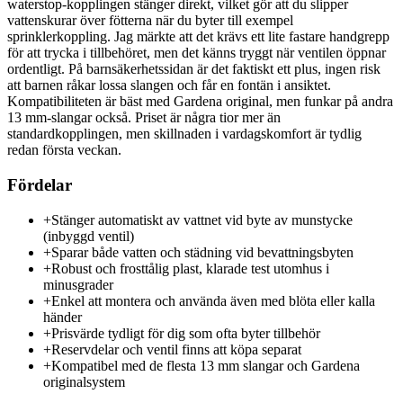
waterstop-kopplingen stänger direkt, vilket gör att du slipper
vattenskurar över fötterna när du byter till exempel
sprinklerkoppling. Jag märkte att det krävs ett lite fastare handgrepp
för att trycka i tillbehöret, men det känns tryggt när ventilen öppnar
ordentligt. På barnsäkerhetssidan är det faktiskt ett plus, ingen risk
att barnen råkar lossa slangen och får en fontän i ansiktet.
Kompatibiliteten är bäst med Gardena original, men funkar på andra
13 mm-slangar också. Priset är några tior mer än
standardkopplingen, men skillnaden i vardagskomfort är tydlig
redan första veckan.
Fördelar
+
Stänger automatiskt av vattnet vid byte av munstycke
(inbyggd ventil)
+
Sparar både vatten och städning vid bevattningsbyten
+
Robust och frosttålig plast, klarade test utomhus i
minusgrader
+
Enkel att montera och använda även med blöta eller kalla
händer
+
Prisvärde tydligt för dig som ofta byter tillbehör
+
Reservdelar och ventil finns att köpa separat
+
Kompatibel med de flesta 13 mm slangar och Gardena
originalsystem