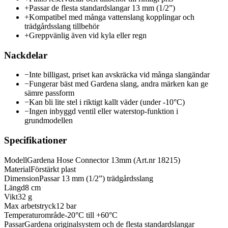
+
Passar de flesta standardslangar 13 mm (1/2”)
+
Kompatibel med många vattenslang kopplingar och
trädgårdsslang tillbehör
+
Greppvänlig även vid kyla eller regn
Nackdelar
−
Inte billigast, priset kan avskräcka vid många slangändar
−
Fungerar bäst med Gardena slang, andra märken kan ge
sämre passform
−
Kan bli lite stel i riktigt kallt väder (under -10°C)
−
Ingen inbyggd ventil eller waterstop-funktion i
grundmodellen
Specifikationer
Modell
Gardena Hose Connector 13mm (Art.nr 18215)
Material
Förstärkt plast
Dimension
Passar 13 mm (1/2”) trädgårdsslang
Längd
8 cm
Vikt
32 g
Max arbetstryck
12 bar
Temperaturområde
-20°C till +60°C
Passar
Gardena originalsystem och de flesta standardslangar