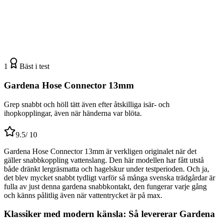
1
Bäst i test
Gardena Hose Connector 13mm
Grep snabbt och höll tätt även efter åtskilliga isär- och
ihopkopplingar, även när händerna var blöta.
9.5
/ 10
Gardena Hose Connector 13mm är verkligen originalet när det
gäller snabbkoppling vattenslang. Den här modellen har fått utstå
både dränkt lergräsmatta och hagelskur under testperioden. Och ja,
det blev mycket snabbt tydligt varför så många svenska trädgårdar är
fulla av just denna gardena snabbkontakt, den fungerar varje gång
och känns pålitlig även när vattentrycket är på max.
Klassiker med modern känsla: Så levererar Gardena