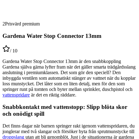
2
Prisvärd premium
Gardena Water Stop Connector 13mm
/ 10
Gardena Water Stop Connector 13mm är den snabbkoppling
Gardena själva gärna lyfter fram när det gäller smarta trädgårdsslang
anslutning i premiumklassen. Det som gör den speciell? Den
inbyggda ventilen som automatiskt stänger av vattnet när du kopplar
loss munstycket. Det låter som en liten detalj, men för den som
springer runt på tomten och byter mellan sprinkler, duschpistol och
vattenspridare
är det en riktig räddare.
Snabbkontakt med vattenstopp: Slipp blöta skor
och onödigt spill
Det finns dagar när barnen springer rakt igenom vattenspridaren, du
jonglerar med två slangar och försöker byta från sprutmunstycke till
droppslang
utan att bli genomblöt. Just i de situationerna är gardena