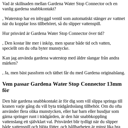
Vad är skillnaden mellan Gardena Water Stop Connector och en
vanlig gardena snabbkontakt?
, Waterstop har en inbyggd ventil som automatiskt stänger av vattnet
när du kopplar loss tillbehöret, så du slipper vattenspill.
Hur prisvärd är Gardena Water Stop Connector över tid?
, Den kostar lite mer i inköp, men sparar både tid och vatten,
speciellt om du ofta byter munstycke.
Kan jag använda gardena waterstop med äldre slangar från andra
märken?
, Ja, men bäst passform och täthet får du med Gardena originalslang.
Vem passar Gardena Water Stop Connector 13mm
för
Den här gardena snabbkontakt är för dig som vill slippa springa till
kranen varje gång du vill byta trädgårdsslang tillbehör. Om du ofta
använder flera olika munstycken, eller har barn eller husdjur som
gärna springer runt i trädgården, är den här snabbkoppling
vattenslang ett självklart val. Prisvärdet blir tydligt när du slipper
både vattenspill och blöta fötter, och hållbarheten är minst lika bra