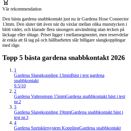
Vår rekommendation
Den bästa gardena snabbkontakt just nu är Gardena Hose Connector
13mm. Den sluter tätt även när du växlar mellan olika munstycken i
blött väder, och klarade flera säsongers användning utan tecken på
läckage eller slitage. Priset ligger i mellansegmentet, men reservdelar
är enkla att få tag på och hållbarheten slår billigare slangkopplingar
med råge.
Topp 5 bästa
gardena snabbkontakt
2026
1
Gardena Slangkoppling 13mm
Bäst i test gardena
snabbkontakt
9.5/10
2
Gardena Vattenstopp 15mm
Gardena snabbkontakt bäst i test
nr.2
3
Gardena Slangkoppling 19mm
Gardena snabbkontakt bäst i
test nr.3
4
Gardena Sprinklersystem Koppling
Gardena snabbkontakt