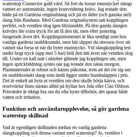
waterstop Connector guld värd. Så fort du lossar munstycket stängs
vattnet av automatiskt, ingen kranvridning krävs. Jag testade den
både på en Gardena originalslang och på en äldre (och ganska stel)
slang från Bauhaus. Med Gardena originalsystem satt kopplingen
perfekt, och ventilen slog igen blixtsnabbt. På den gamla slangen
krävdes lite extra tryck för att få den tät, men efter justering
fungerade även det. Kopplingsmomentet är lika smidigt som hos
vanliga gardena snabbkontakt, men här slipper du stressen över att
vattnet ska forsa ut när du byter munstycke. Vid slangkoppling test
under högt tryck (upp mot 5 bar) höll den tätt även när ventilen slog
till. Under en kall natt i oktober glömde jag kopplingen ute, men
ingen sprickbildning syntes när jag testade den nästa morgon.
Plastmaterialet är robust och känns påkostat, trots att det rör sig om
en snabbkontakt slang som ändå ligger under hundralappen i pris.
Det är enkelt att byta ut ventilen om den skulle börja kärva, och
reservdelar finns nästan alltid på hyllan hos Jula eller Clas Ohlson.
Prisvärdet är riktigt bra om du ofta byter tillbehör, det sparar både
vatten och irritation.
Funktion och användarupplevelse, så gör gardena
waterstop skillnad
Vad är egentligen skillnaden mellan en vanlig gardena
slangkoppling och denna variant med waterstop? Jo, ventilen i