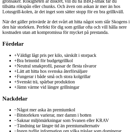
grönsaker. Rökigheten är diskret, vill du ha BBQ-smak får du
tillsätta rökspån eller chunks. Och även om askan är mer än hos
Lotusgrill-kolen, är det inget som sätter stopp för en bra grillkväll.
När det gäller prisvärde är det svårt att hitta något som slår Skogens i
den här storleken. Perfekt för dig som grillar ofta och vill hålla nere
kostnaden utan att kompromissa för mycket på prestanda.
Fördelar
+
Väldigt lågt pris per kilo, särskilt i storpack
+
Bra brinntid för budgetgrillkol
+
Neutral smakprofil, passar de flesta råvaror
+
Lätt att hitta hos svenska återförsäljare
+
Fungerar i både små och stora kolgrillar
+
Svenskt trä, spårbar produktion
+
Jämn värme vid längre grillningar
Nackdelar
−
Något mer aska än premiumkol
−
Bitstorleken varierar, mer damm i botten
−
Saknar miljömärkningar som Svanen eller KRAV
−
Tändning tar längre tid än premiumalternativ
−
Ingen tydlig information om vilka träslag som dominerar