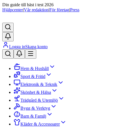
Din guide till bäst i test 2026
Hjälpcenter
|
Vår redaktion
|
För företag
|
Press
Logga in
Skapa konto
Hem & Hushåll
Sport & Fritid
Elektronik & Teknik
Skönhet & Hälsa
Trädgård & Utemiljö
Bygg & Verktyg
Barn & Familj
Kläder & Accessoarer