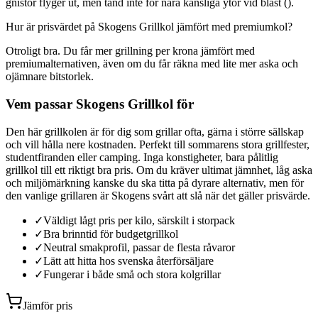
gnistor flyger ut, men tänd inte för nära känsliga ytor vid blåst ().
Hur är prisvärdet på Skogens Grillkol jämfört med premiumkol?
Otroligt bra. Du får mer grillning per krona jämfört med
premiumalternativen, även om du får räkna med lite mer aska och
ojämnare bitstorlek.
Vem passar Skogens Grillkol för
Den här grillkolen är för dig som grillar ofta, gärna i större sällskap
och vill hålla nere kostnaden. Perfekt till sommarens stora grillfester,
studentfiranden eller camping. Inga konstigheter, bara pålitlig
grillkol till ett riktigt bra pris. Om du kräver ultimat jämnhet, låg aska
och miljömärkning kanske du ska titta på dyrare alternativ, men för
den vanlige grillaren är Skogens svårt att slå när det gäller prisvärde.
✓
Väldigt lågt pris per kilo, särskilt i storpack
✓
Bra brinntid för budgetgrillkol
✓
Neutral smakprofil, passar de flesta råvaror
✓
Lätt att hitta hos svenska återförsäljare
✓
Fungerar i både små och stora kolgrillar
Jämför pris