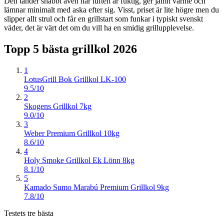
Den tänder snabbt även när luften är fuktig, ger jämn värme och
lämnar minimalt med aska efter sig. Visst, priset är lite högre men du
slipper allt strul och får en grillstart som funkar i typiskt svenskt
väder, det är värt det om du vill ha en smidig grillupplevelse.
Topp 5 bästa
grillkol
2026
1
LotusGrill Bok Grillkol LK-100
9.5/10
2
Skogens Grillkol 7kg
9.0/10
3
Weber Premium Grillkol 10kg
8.6/10
4
Holy Smoke Grillkol Ek Lönn 8kg
8.1/10
5
Kamado Sumo Marabú Premium Grillkol 9kg
7.8/10
Testets tre bästa