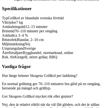
Specifikationer
Typ
Grillkol av blandade svenska lövträd
Vikt/påse
7 kg
Antändningstid
12–15 minuter
Brinntid
70–110 minuter per omgång
Askhalt
ca 3–4 %
Bitstorlek
Blandat, 2–10 cm
Miljömärkning
Nej
Ursprungsland
Sverige
Återförsäljare
Bygghandel, stormarknad, online
Rek. för
Klotgrill, större grillar, BBQ
Vanliga frågor
Hur länge brinner Skogens Grillkol per laddning?
En normal grillning ger 70–110 minuters bra glöd på en omgång,
beroende på mängd och grilltyp.
Ger Skogens Grillkol mycket rök eller gnistor?
Nej, den är relativt rökfri när du väl fått glöden, och det är sällan