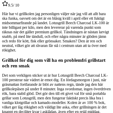
9.5
/ 10
Här har vi grillkolen jag personligen väljer när jag vill att allt bara
ska funka, oavsett om det är en blåsig kväll i april eller ett fuktigt
midsommarfirande på landet. Lotusgrill Beech Charcoal LK-100 är
inte billigast per kilo, men den levererar på varenda punkt som
räknas när det gäller premium grillkol. Tändningen är nästan larvigt
snabb, på med lite tändull, och efter några minuter är glöden jämn
och redo för kött, fisk eller grönsaker. Smaken? Den är ren och
neutral, vilket gör att råvaran får stå i centrum utan att ta över med
rökighet.
Grillkol för dig som vill ha en problemfri grillstart
och ren smak
Det som verkligen sticker ut är hur Lotusgrill Beech Charcoal LK-
100 presterar när vädret är emot dig. En lördagsmorgon i juni, när
gräsmattan fortfarande är blöt av nattens regn, tände jag den här
grillkolepåsen på under 8 minuter. Inga svordomar, ingen överdriven
rök, bara stabil glöd. Det gör den till ett givet val för små portabla
grillar som Lotusgrill, men den fungerar faktiskt precis lika bra i
vanliga klotgrillar och kamado-modeller. Kolen är av 100 % bok,
vilket ger låg rökighet och väldigt lite aska, efter grillningen är det
knappt en deciliter kvar i asklådan, även efter en rejäl middag.