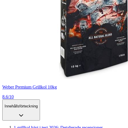
Weber Premium Grillkol 10kg
8.6/10
Innehållsförteckning
1
.
grillkol bäst i test 2026: Detaljerade recensioner