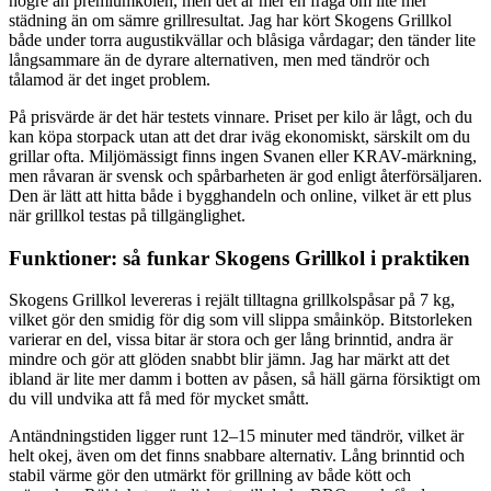
högre än premiumkolen, men det är mer en fråga om lite mer
städning än om sämre grillresultat. Jag har kört Skogens Grillkol
både under torra augustikvällar och blåsiga vårdagar; den tänder lite
långsammare än de dyrare alternativen, men med tändrör och
tålamod är det inget problem.
På prisvärde är det här testets vinnare. Priset per kilo är lågt, och du
kan köpa storpack utan att det drar iväg ekonomiskt, särskilt om du
grillar ofta. Miljömässigt finns ingen Svanen eller KRAV-märkning,
men råvaran är svensk och spårbarheten är god enligt återförsäljaren.
Den är lätt att hitta både i bygghandeln och online, vilket är ett plus
när grillkol testas på tillgänglighet.
Funktioner: så funkar Skogens Grillkol i praktiken
Skogens Grillkol levereras i rejält tilltagna grillkolspåsar på 7 kg,
vilket gör den smidig för dig som vill slippa småinköp. Bitstorleken
varierar en del, vissa bitar är stora och ger lång brinntid, andra är
mindre och gör att glöden snabbt blir jämn. Jag har märkt att det
ibland är lite mer damm i botten av påsen, så häll gärna försiktigt om
du vill undvika att få med för mycket smått.
Antändningstiden ligger runt 12–15 minuter med tändrör, vilket är
helt okej, även om det finns snabbare alternativ. Lång brinntid och
stabil värme gör den utmärkt för grillning av både kött och