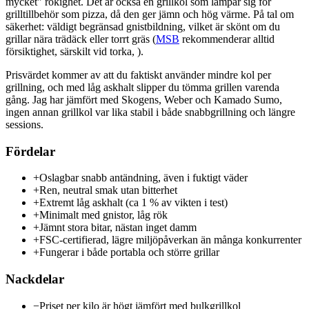
mycket" rökighet. Det är också en grillkol som lämpar sig för
grilltillbehör som pizza, då den ger jämn och hög värme. På tal om
säkerhet: väldigt begränsad gnistbildning, vilket är skönt om du
grillar nära trädäck eller torrt gräs (
MSB
rekommenderar alltid
försiktighet, särskilt vid torka, ).
Prisvärdet kommer av att du faktiskt använder mindre kol per
grillning, och med låg askhalt slipper du tömma grillen varenda
gång. Jag har jämfört med Skogens, Weber och Kamado Sumo,
ingen annan grillkol var lika stabil i både snabbgrillning och längre
sessions.
Fördelar
+
Oslagbar snabb antändning, även i fuktigt väder
+
Ren, neutral smak utan bitterhet
+
Extremt låg askhalt (ca 1 % av vikten i test)
+
Minimalt med gnistor, låg rök
+
Jämnt stora bitar, nästan inget damm
+
FSC-certifierad, lägre miljöpåverkan än många konkurrenter
+
Fungerar i både portabla och större grillar
Nackdelar
−
Priset per kilo är högt jämfört med bulkgrillkol