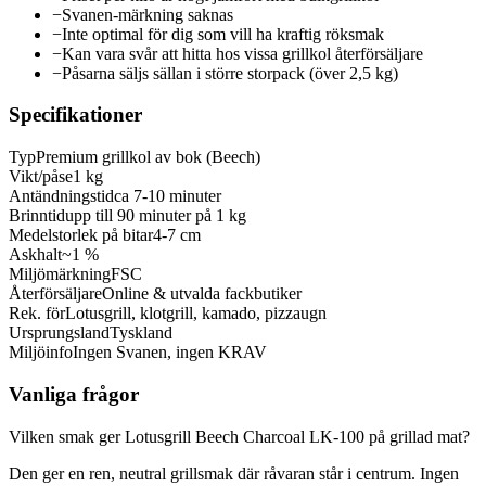
−
Svanen-märkning saknas
−
Inte optimal för dig som vill ha kraftig röksmak
−
Kan vara svår att hitta hos vissa grillkol återförsäljare
−
Påsarna säljs sällan i större storpack (över 2,5 kg)
Specifikationer
Typ
Premium grillkol av bok (Beech)
Vikt/påse
1 kg
Antändningstid
ca 7-10 minuter
Brinntid
upp till 90 minuter på 1 kg
Medelstorlek på bitar
4-7 cm
Askhalt
~1 %
Miljömärkning
FSC
Återförsäljare
Online & utvalda fackbutiker
Rek. för
Lotusgrill, klotgrill, kamado, pizzaugn
Ursprungsland
Tyskland
Miljöinfo
Ingen Svanen, ingen KRAV
Vanliga frågor
Vilken smak ger Lotusgrill Beech Charcoal LK-100 på grillad mat?
Den ger en ren, neutral grillsmak där råvaran står i centrum. Ingen