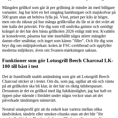
Mängden grillkol som går åt per grillning är mindre än med billigare
varianter. Jag har kört en hel omgång hamburgare och majskolvar på
500 gram utan att behöva fylla på. Visst, priset per kilo är högre,
men om du räknar på hur många grillkvällar du får ut är det svårt att
inte kalla det prisvärt. För dig som vill undvika gnistor och onödigt
krångel är det här den bästa grillkolen 2026 enligt mitt test. Kvalitén
är konsekvent, påsarna har inte innehållit några större mängder
damm eller småbitar, och inget som känns "filler". Och för dig som
bryr dig om miljöpåverkan: kolen är FSC-certifierad och uppfyller
moderna miljökrav, även om Svanen-märkningen saknas.
Funktioner som gör Lotusgrill Beech Charcoal LK-
100 till bäst i test
Det är framförallt snabb antändning som gör att Lotusgrill Beech
Charcoal sticker ut i tester. Om du, som jag, ogillar att stå och vänta
på att grillkolen ska bli klar, är det här en riktig tidsbesparare.
Dessutom är det en grillkol med låg fuktkänslighet, jag har haft en
öppen påse stående i förrådet under några veckor utan att det
påverkade tändningen nämnvärt.
Neutral smakprofil gör att du enkelt kan variera mellan olika
tändvätskor, tändrör eller smoker-chunks utan att det blir "för