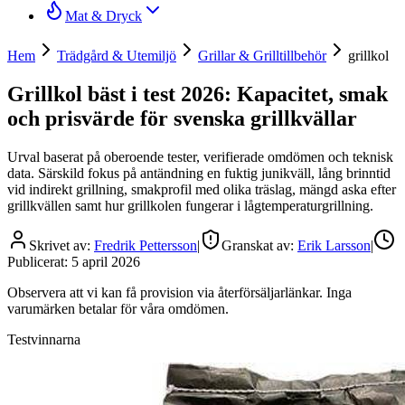
Mat & Dryck
Hem
Trädgård & Utemiljö
Grillar & Grilltillbehör
grillkol
Grillkol bäst i test 2026: Kapacitet, smak
och prisvärde för svenska grillkvällar
Urval baserat på oberoende tester, verifierade omdömen och teknisk
data. Särskild fokus på antändning en fuktig junikväll, lång brinntid
vid indirekt grillning, smakprofil med olika träslag, mängd aska efter
grillkvällen samt hur grillkolen fungerar i lågtemperaturgrillning.
Skrivet av:
Fredrik Pettersson
|
Granskat av:
Erik Larsson
|
Publicerat:
5 april 2026
Observera att vi kan få provision via återförsäljarlänkar. Inga
varumärken betalar för våra omdömen.
Testvinnarna