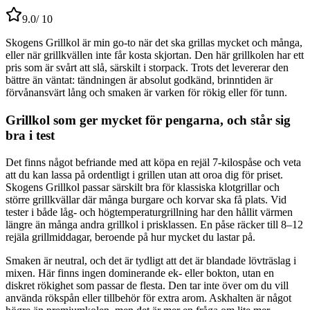
9.0
/ 10
Skogens Grillkol är min go-to när det ska grillas mycket och många,
eller när grillkvällen inte får kosta skjortan. Den här grillkolen har ett
pris som är svårt att slå, särskilt i storpack. Trots det levererar den
bättre än väntat: tändningen är absolut godkänd, brinntiden är
förvånansvärt lång och smaken är varken för rökig eller för tunn.
Grillkol som ger mycket för pengarna, och står sig
bra i test
Det finns något befriande med att köpa en rejäl 7-kilospåse och veta
att du kan lassa på ordentligt i grillen utan att oroa dig för priset.
Skogens Grillkol passar särskilt bra för klassiska klotgrillar och
större grillkvällar där många burgare och korvar ska få plats. Vid
tester i både låg- och högtemperaturgrillning har den hållit värmen
längre än många andra grillkol i prisklassen. En påse räcker till 8–12
rejäla grillmiddagar, beroende på hur mycket du lastar på.
Smaken är neutral, och det är tydligt att det är blandade lövträslag i
mixen. Här finns ingen dominerande ek- eller bokton, utan en
diskret rökighet som passar de flesta. Den tar inte över om du vill
använda rökspån eller tillbehör för extra arom. Askhalten är något