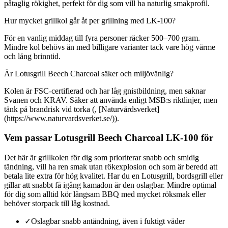
påtaglig rökighet, perfekt för dig som vill ha naturlig smakprofil.
Hur mycket grillkol går åt per grillning med LK-100?
För en vanlig middag till fyra personer räcker 500–700 gram.
Mindre kol behövs än med billigare varianter tack vare hög värme
och lång brinntid.
Är Lotusgrill Beech Charcoal säker och miljövänlig?
Kolen är FSC-certifierad och har låg gnistbildning, men saknar
Svanen och KRAV. Säker att använda enligt MSB:s riktlinjer, men
tänk på brandrisk vid torka (, [Naturvårdsverket]
(https://www.naturvardsverket.se/)).
Vem passar Lotusgrill Beech Charcoal LK-100 för
Det här är grillkolen för dig som prioriterar snabb och smidig
tändning, vill ha ren smak utan rökexplosion och som är beredd att
betala lite extra för hög kvalitet. Har du en Lotusgrill, bordsgrill eller
gillar att snabbt få igång kamadon är den oslagbar. Mindre optimal
för dig som alltid kör långsam BBQ med mycket röksmak eller
behöver storpack till låg kostnad.
✓
Oslagbar snabb antändning, även i fuktigt väder