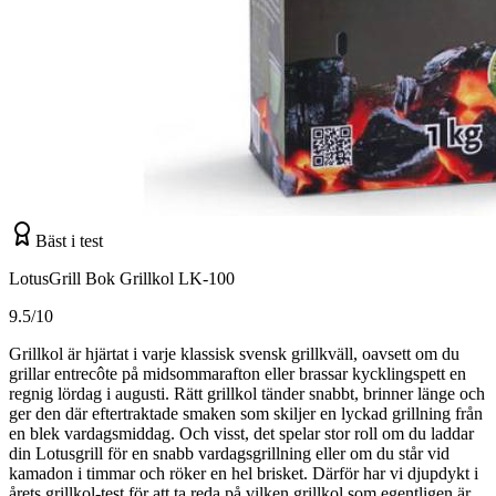
Bäst i test
LotusGrill Bok Grillkol LK-100
9.5/10
Grillkol är hjärtat i varje klassisk svensk grillkväll, oavsett om du
grillar entrecôte på midsommarafton eller brassar kycklingspett en
regnig lördag i augusti. Rätt grillkol tänder snabbt, brinner länge och
ger den där eftertraktade smaken som skiljer en lyckad grillning från
en blek vardagsmiddag. Och visst, det spelar stor roll om du laddar
din Lotusgrill för en snabb vardagsgrillning eller om du står vid
kamadon i timmar och röker en hel brisket. Därför har vi djupdykt i
årets grillkol-test för att ta reda på vilken grillkol som egentligen är