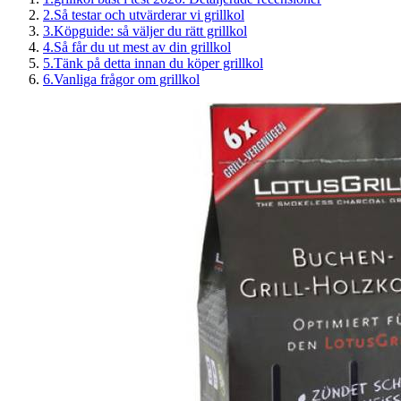
2
.
Så testar och utvärderar vi grillkol
3
.
Köpguide: så väljer du rätt grillkol
4
.
Så får du ut mest av din grillkol
5
.
Tänk på detta innan du köper grillkol
6
.
Vanliga frågor om grillkol