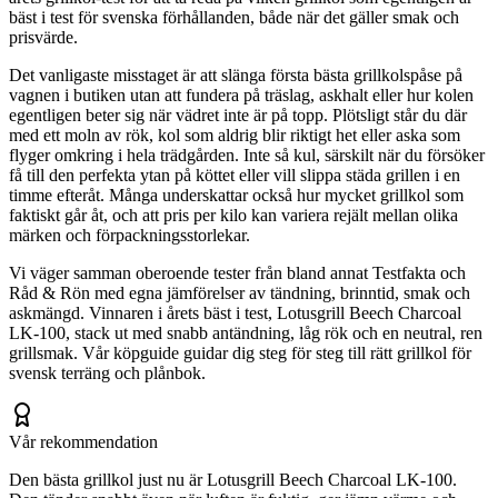
bäst i test för svenska förhållanden, både när det gäller smak och
prisvärde.
Det vanligaste misstaget är att slänga första bästa grillkolspåse på
vagnen i butiken utan att fundera på träslag, askhalt eller hur kolen
egentligen beter sig när vädret inte är på topp. Plötsligt står du där
med ett moln av rök, kol som aldrig blir riktigt het eller aska som
flyger omkring i hela trädgården. Inte så kul, särskilt när du försöker
få till den perfekta ytan på köttet eller vill slippa städa grillen i en
timme efteråt. Många underskattar också hur mycket grillkol som
faktiskt går åt, och att pris per kilo kan variera rejält mellan olika
märken och förpackningsstorlekar.
Vi väger samman oberoende tester från bland annat Testfakta och
Råd & Rön med egna jämförelser av tändning, brinntid, smak och
askmängd. Vinnaren i årets bäst i test, Lotusgrill Beech Charcoal
LK-100, stack ut med snabb antändning, låg rök och en neutral, ren
grillsmak. Vår köpguide guidar dig steg för steg till rätt grillkol för
svensk terräng och plånbok.
Vår rekommendation
Den bästa grillkol just nu är Lotusgrill Beech Charcoal LK-100.