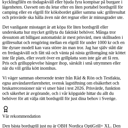
kycklingfilén en tisdagskväll eller bjuda fyra kompisar på burgare i
lägenheten. Oavsett om du letar efter en liten portabel bordsgrill för
camping eller en elgrill för köksbordet gäller samma sak: grillresultat
och prisvärde ska hålla även när det regnar eller är minusgrader ute.
Det vanligaste misstaget är att köpa för liten bordsgrill eller
underskatta hur mycket grillyta du faktiskt behöver. Många tror
dessutom att billigast automatiskt är mest prisvärd, men skillnaden i
grillresultat och rengöring mellan en elgrill för under 1000 kr och en
lite dyrare modell kan vara större än man tror. Jag har själv stått där
en fredagskväll och fått stå och vänta på nästa grillomgång när köttet
inte får plats, eller svurit över en grillplatta som inte går att få ren.
Pris och grillupplevelse hänger ihop, särskilt i små utrymmen eller
när du vill grilla kött inomhus.
Vi väger samman oberoende tester från Råd & Rön och Testfakta,
egna användarerfarenheter, svensk lagstiftning om elsäkerhet och
brukarrecensioner när vi utser bäst i test 2026. Prisvärde, funktion
och säkerhet är avgörande, och i vår köpguide hittar du allt du
behöver för att välja rätt bordsgrill för just dina behov i Sverige.
Vår rekommendation
Den bästa bordsgrill just nu är OBH Nordica OptiGrill+ XL. Den