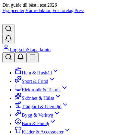
Din guide till bäst i test 2026
Hjälpcenter
|
Vår redaktion
|
För företag
|
Press
Logga in
Skapa konto
Hem & Hushåll
Sport & Fritid
Elektronik & Teknik
Skönhet & Hälsa
Trädgård & Utemiljö
Bygg & Verktyg
Barn & Familj
Kläder & Accessoarer