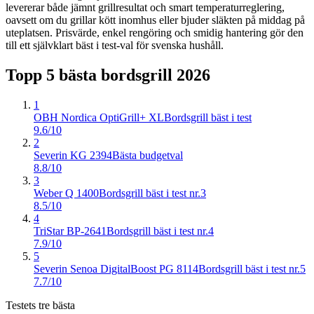
levererar både jämnt grillresultat och smart temperaturreglering,
oavsett om du grillar kött inomhus eller bjuder släkten på middag på
uteplatsen. Prisvärde, enkel rengöring och smidig hantering gör den
till ett självklart bäst i test-val för svenska hushåll.
Topp 5 bästa
bordsgrill
2026
1
OBH Nordica OptiGrill+ XL
Bordsgrill bäst i test
9.6/10
2
Severin KG 2394
Bästa budgetval
8.8/10
3
Weber Q 1400
Bordsgrill bäst i test nr.3
8.5/10
4
TriStar BP-2641
Bordsgrill bäst i test nr.4
7.9/10
5
Severin Senoa DigitalBoost PG 8114
Bordsgrill bäst i test nr.5
7.7/10
Testets tre bästa