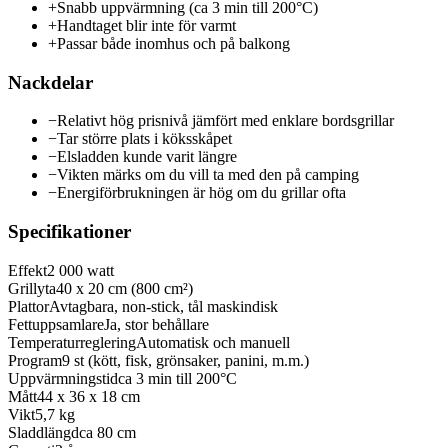
+
Snabb uppvärmning (ca 3 min till 200°C)
+
Handtaget blir inte för varmt
+
Passar både inomhus och på balkong
Nackdelar
−
Relativt hög prisnivå jämfört med enklare bordsgrillar
−
Tar större plats i köksskåpet
−
Elsladden kunde varit längre
−
Vikten märks om du vill ta med den på camping
−
Energiförbrukningen är hög om du grillar ofta
Specifikationer
Effekt
2 000 watt
Grillyta
40 x 20 cm (800 cm²)
Plattor
Avtagbara, non-stick, tål maskindisk
Fettuppsamlare
Ja, stor behållare
Temperaturreglering
Automatisk och manuell
Program
9 st (kött, fisk, grönsaker, panini, m.m.)
Uppvärmningstid
ca 3 min till 200°C
Mått
44 x 36 x 18 cm
Vikt
5,7 kg
Sladdlängd
ca 80 cm