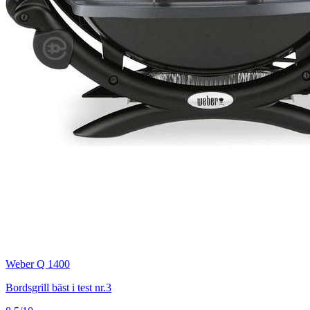
Weber Q 1400
Bordsgrill bäst i test nr.3