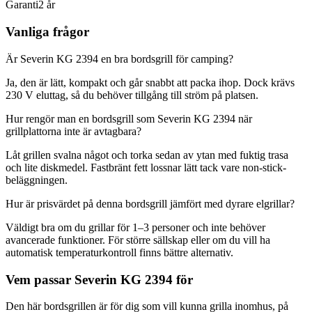
Garanti
2 år
Vanliga frågor
Är Severin KG 2394 en bra bordsgrill för camping?
Ja, den är lätt, kompakt och går snabbt att packa ihop. Dock krävs
230 V eluttag, så du behöver tillgång till ström på platsen.
Hur rengör man en bordsgrill som Severin KG 2394 när
grillplattorna inte är avtagbara?
Låt grillen svalna något och torka sedan av ytan med fuktig trasa
och lite diskmedel. Fastbränt fett lossnar lätt tack vare non-stick-
beläggningen.
Hur är prisvärdet på denna bordsgrill jämfört med dyrare elgrillar?
Väldigt bra om du grillar för 1–3 personer och inte behöver
avancerade funktioner. För större sällskap eller om du vill ha
automatisk temperaturkontroll finns bättre alternativ.
Vem passar Severin KG 2394 för
Den här bordsgrillen är för dig som vill kunna grilla inomhus, på