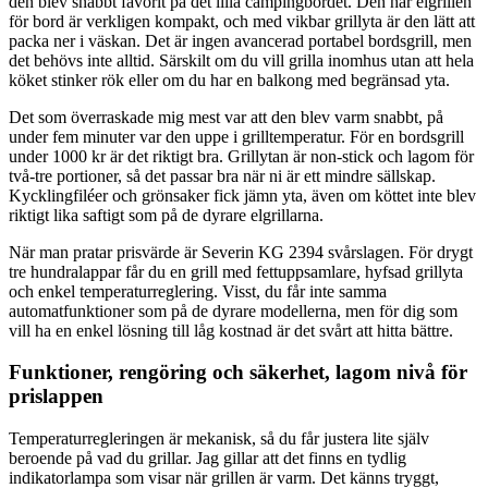
den blev snabbt favorit på det lilla campingbordet. Den här elgrillen
för bord är verkligen kompakt, och med vikbar grillyta är den lätt att
packa ner i väskan. Det är ingen avancerad portabel bordsgrill, men
det behövs inte alltid. Särskilt om du vill grilla inomhus utan att hela
köket stinker rök eller om du har en balkong med begränsad yta.
Det som överraskade mig mest var att den blev varm snabbt, på
under fem minuter var den uppe i grilltemperatur. För en bordsgrill
under 1000 kr är det riktigt bra. Grillytan är non-stick och lagom för
två-tre portioner, så det passar bra när ni är ett mindre sällskap.
Kycklingfiléer och grönsaker fick jämn yta, även om köttet inte blev
riktigt lika saftigt som på de dyrare elgrillarna.
När man pratar prisvärde är Severin KG 2394 svårslagen. För drygt
tre hundralappar får du en grill med fettuppsamlare, hyfsad grillyta
och enkel temperaturreglering. Visst, du får inte samma
automatfunktioner som på de dyrare modellerna, men för dig som
vill ha en enkel lösning till låg kostnad är det svårt att hitta bättre.
Funktioner, rengöring och säkerhet, lagom nivå för
prislappen
Temperaturregleringen är mekanisk, så du får justera lite själv
beroende på vad du grillar. Jag gillar att det finns en tydlig
indikatorlampa som visar när grillen är varm. Det känns tryggt,