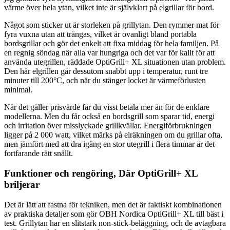
värme över hela ytan, vilket inte är självklart på elgrillar för bord.
Något som sticker ut är storleken på grillytan. Den rymmer mat för
fyra vuxna utan att trängas, vilket är ovanligt bland portabla
bordsgrillar och gör det enkelt att fixa middag för hela familjen. På
en regnig söndag när alla var hungriga och det var för kallt för att
använda utegrillen, räddade OptiGrill+ XL situationen utan problem.
Den här elgrillen går dessutom snabbt upp i temperatur, runt tre
minuter till 200°C, och när du stänger locket är värmeförlusten
minimal.
När det gäller prisvärde får du visst betala mer än för de enklare
modellerna. Men du får också en bordsgrill som sparar tid, energi
och irritation över misslyckade grillkvällar. Energiförbrukningen
ligger på 2 000 watt, vilket märks på elräkningen om du grillar ofta,
men jämfört med att dra igång en stor utegrill i flera timmar är det
fortfarande rätt snällt.
Funktioner och rengöring, Där OptiGrill+ XL
briljerar
Det är lätt att fastna för tekniken, men det är faktiskt kombinationen
av praktiska detaljer som gör OBH Nordica OptiGrill+ XL till bäst i
test. Grillytan har en slitstark non-stick-beläggning, och de avtagbara