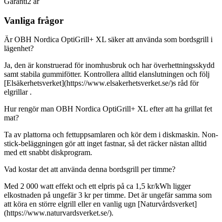
Garanti
2 år
Vanliga frågor
Är OBH Nordica OptiGrill+ XL säker att använda som bordsgrill i
lägenhet?
Ja, den är konstruerad för inomhusbruk och har överhettningsskydd
samt stabila gummifötter. Kontrollera alltid elanslutningen och följ
[Elsäkerhetsverket](https://www.elsakerhetsverket.se/)s råd för
elgrillar .
Hur rengör man OBH Nordica OptiGrill+ XL efter att ha grillat fet
mat?
Ta av plattorna och fettuppsamlaren och kör dem i diskmaskin. Non-
stick-beläggningen gör att inget fastnar, så det räcker nästan alltid
med ett snabbt diskprogram.
Vad kostar det att använda denna bordsgrill per timme?
Med 2 000 watt effekt och ett elpris på ca 1,5 kr/kWh ligger
elkostnaden på ungefär 3 kr per timme. Det är ungefär samma som
att köra en större elgrill eller en vanlig ugn [Naturvårdsverket]
(https://www.naturvardsverket.se/).