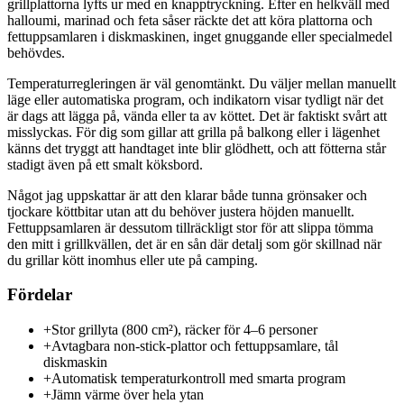
grillplattorna lyfts ur med en knapptryckning. Efter en helkväll med
halloumi, marinad och feta såser räckte det att köra plattorna och
fettuppsamlaren i diskmaskinen, inget gnuggande eller specialmedel
behövdes.
Temperaturregleringen är väl genomtänkt. Du väljer mellan manuellt
läge eller automatiska program, och indikatorn visar tydligt när det
är dags att lägga på, vända eller ta av köttet. Det är faktiskt svårt att
misslyckas. För dig som gillar att grilla på balkong eller i lägenhet
känns det tryggt att handtaget inte blir glödhett, och att fötterna står
stadigt även på ett smalt köksbord.
Något jag uppskattar är att den klarar både tunna grönsaker och
tjockare köttbitar utan att du behöver justera höjden manuellt.
Fettuppsamlaren är dessutom tillräckligt stor för att slippa tömma
den mitt i grillkvällen, det är en sån där detalj som gör skillnad när
du grillar kött inomhus eller ute på camping.
Fördelar
+
Stor grillyta (800 cm²), räcker för 4–6 personer
+
Avtagbara non-stick-plattor och fettuppsamlare, tål
diskmaskin
+
Automatisk temperaturkontroll med smarta program
+
Jämn värme över hela ytan