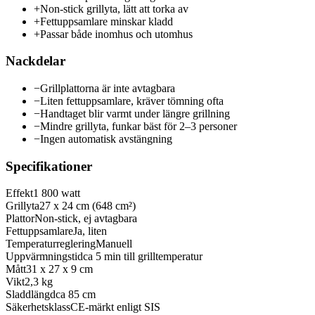
+
Non-stick grillyta, lätt att torka av
+
Fettuppsamlare minskar kladd
+
Passar både inomhus och utomhus
Nackdelar
−
Grillplattorna är inte avtagbara
−
Liten fettuppsamlare, kräver tömning ofta
−
Handtaget blir varmt under längre grillning
−
Mindre grillyta, funkar bäst för 2–3 personer
−
Ingen automatisk avstängning
Specifikationer
Effekt
1 800 watt
Grillyta
27 x 24 cm (648 cm²)
Plattor
Non-stick, ej avtagbara
Fettuppsamlare
Ja, liten
Temperaturreglering
Manuell
Uppvärmningstid
ca 5 min till grilltemperatur
Mått
31 x 27 x 9 cm
Vikt
2,3 kg
Sladdlängd
ca 85 cm
Säkerhetsklass
CE-märkt enligt SIS