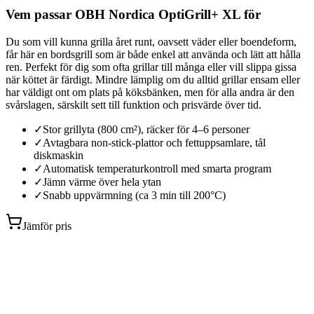
Vem passar OBH Nordica OptiGrill+ XL för
Du som vill kunna grilla året runt, oavsett väder eller boendeform,
får här en bordsgrill som är både enkel att använda och lätt att hålla
ren. Perfekt för dig som ofta grillar till många eller vill slippa gissa
när köttet är färdigt. Mindre lämplig om du alltid grillar ensam eller
har väldigt ont om plats på köksbänken, men för alla andra är den
svårslagen, särskilt sett till funktion och prisvärde över tid.
✓
Stor grillyta (800 cm²), räcker för 4–6 personer
✓
Avtagbara non-stick-plattor och fettuppsamlare, tål
diskmaskin
✓
Automatisk temperaturkontroll med smarta program
✓
Jämn värme över hela ytan
✓
Snabb uppvärmning (ca 3 min till 200°C)
Jämför pris