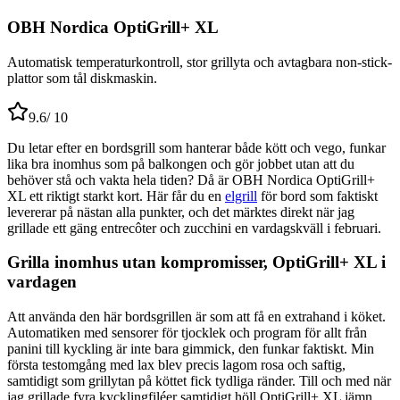
OBH Nordica OptiGrill+ XL
Automatisk temperaturkontroll, stor grillyta och avtagbara non-stick-
plattor som tål diskmaskin.
9.6
/ 10
Du letar efter en bordsgrill som hanterar både kött och vego, funkar
lika bra inomhus som på balkongen och gör jobbet utan att du
behöver stå och vakta hela tiden? Då är OBH Nordica OptiGrill+
XL ett riktigt starkt kort. Här får du en
elgrill
för bord som faktiskt
levererar på nästan alla punkter, och det märktes direkt när jag
grillade ett gäng entrecôter och zucchini en vardagskväll i februari.
Grilla inomhus utan kompromisser, OptiGrill+ XL i
vardagen
Att använda den här bordsgrillen är som att få en extrahand i köket.
Automatiken med sensorer för tjocklek och program för allt från
panini till kyckling är inte bara gimmick, den funkar faktiskt. Min
första testomgång med lax blev precis lagom rosa och saftig,
samtidigt som grillytan på köttet fick tydliga ränder. Till och med när
jag grillade fyra kycklingfiléer samtidigt höll OptiGrill+ XL jämn