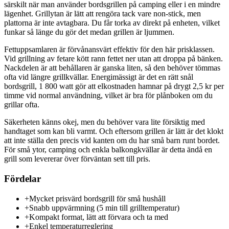
särskilt när man använder bordsgrillen på camping eller i en mindre
lägenhet. Grillytan är lätt att rengöra tack vare non-stick, men
plattorna är inte avtagbara. Du får torka av direkt på enheten, vilket
funkar så länge du gör det medan grillen är ljummen.
Fettuppsamlaren är förvånansvärt effektiv för den här prisklassen.
Vid grillning av fetare kött rann fettet ner utan att droppa på bänken.
Nackdelen är att behållaren är ganska liten, så den behöver tömmas
ofta vid längre grillkvällar. Energimässigt är det en rätt snål
bordsgrill, 1 800 watt gör att elkostnaden hamnar på drygt 2,5 kr per
timme vid normal användning, vilket är bra för plånboken om du
grillar ofta.
Säkerheten känns okej, men du behöver vara lite försiktig med
handtaget som kan bli varmt. Och eftersom grillen är lätt är det klokt
att inte ställa den precis vid kanten om du har små barn runt bordet.
För små ytor, camping och enkla balkongkvällar är detta ändå en
grill som levererar över förväntan sett till pris.
Fördelar
+
Mycket prisvärd bordsgrill för små hushåll
+
Snabb uppvärmning (5 min till grilltemperatur)
+
Kompakt format, lätt att förvara och ta med
+
Enkel temperaturreglering