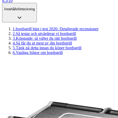
8.5/10
Innehållsförteckning
1
.
bordsgrill bäst i test 2026: Detaljerade recensioner
2
.
Så testar och utvärderar vi bordsgrill
3
.
Köpguide: så väljer du rätt bordsgrill
4
.
Så får du ut mest av din bordsgrill
5
.
Tänk på detta innan du köper bordsgrill
6
.
Vanliga frågor om bordsgrill