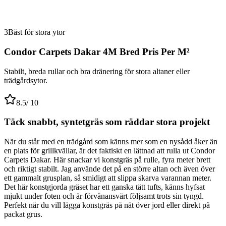
3
Bäst för stora ytor
Condor Carpets Dakar 4M Bred Pris Per M²
Stabilt, breda rullar och bra dränering för stora altaner eller
trädgårdsytor.
8.5
/ 10
Täck snabbt, syntetgräs som räddar stora projekt
När du står med en trädgård som känns mer som en nysådd åker än
en plats för grillkvällar, är det faktiskt en lättnad att rulla ut Condor
Carpets Dakar. Här snackar vi konstgräs på rulle, fyra meter brett
och riktigt stabilt. Jag använde det på en större altan och även över
ett gammalt grusplan, så smidigt att slippa skarva varannan meter.
Det här konstgjorda gräset har ett ganska tätt tufts, känns hyfsat
mjukt under foten och är förvånansvärt följsamt trots sin tyngd.
Perfekt när du vill lägga konstgräs på nät över jord eller direkt på
packat grus.