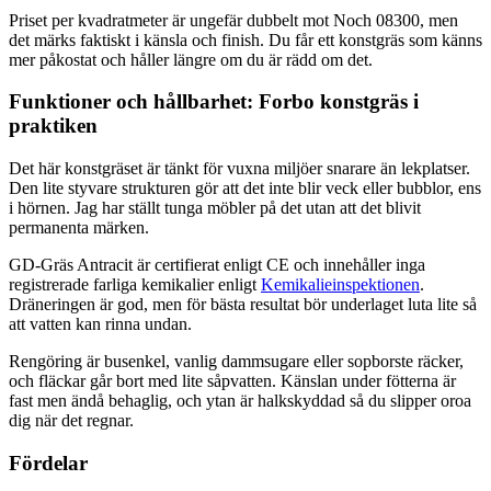
Priset per kvadratmeter är ungefär dubbelt mot Noch 08300, men
det märks faktiskt i känsla och finish. Du får ett konstgräs som känns
mer påkostat och håller längre om du är rädd om det.
Funktioner och hållbarhet: Forbo konstgräs i
praktiken
Det här konstgräset är tänkt för vuxna miljöer snarare än lekplatser.
Den lite styvare strukturen gör att det inte blir veck eller bubblor, ens
i hörnen. Jag har ställt tunga möbler på det utan att det blivit
permanenta märken.
GD-Gräs Antracit är certifierat enligt CE och innehåller inga
registrerade farliga kemikalier enligt
Kemikalieinspektionen
.
Dräneringen är god, men för bästa resultat bör underlaget luta lite så
att vatten kan rinna undan.
Rengöring är busenkel, vanlig dammsugare eller sopborste räcker,
och fläckar går bort med lite såpvatten. Känslan under fötterna är
fast men ändå behaglig, och ytan är halkskyddad så du slipper oroa
dig när det regnar.
Fördelar