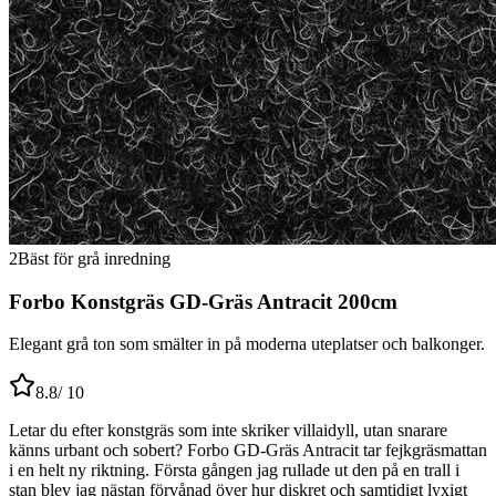
2
Bäst för grå inredning
Forbo Konstgräs GD-Gräs Antracit 200cm
Elegant grå ton som smälter in på moderna uteplatser och balkonger.
8.8
/ 10
Letar du efter konstgräs som inte skriker villaidyll, utan snarare
känns urbant och sobert? Forbo GD-Gräs Antracit tar fejkgräsmattan
i en helt ny riktning. Första gången jag rullade ut den på en trall i
stan blev jag nästan förvånad över hur diskret och samtidigt lyxigt