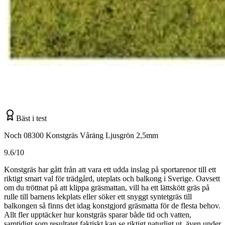
Bäst i test
Noch 08300 Konstgräs Våräng Ljusgrön 2,5mm
9.6/10
Konstgräs har gått från att vara ett udda inslag på sportarenor till ett
riktigt smart val för trädgård, uteplats och balkong i Sverige. Oavsett
om du tröttnat på att klippa gräsmattan, vill ha ett lättskött gräs på
rulle till barnens lekplats eller söker ett snyggt syntetgräs till
balkongen så finns det idag konstgjord gräsmatta för de flesta behov.
Allt fler upptäcker hur konstgräs sparar både tid och vatten,
samtidigt som resultatet faktiskt kan se riktigt naturligt ut, även under