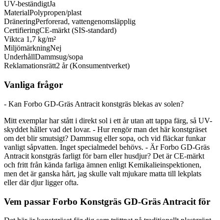
UV-beständigt
Ja
Material
Polypropen/plast
Dränering
Perforerad, vattengenomsläpplig
Certifiering
CE-märkt (SIS-standard)
Vikt
ca 1,7 kg/m²
Miljömärkning
Nej
Underhåll
Dammsug/sopa
Reklamationsrätt
2 år (Konsumentverket)
Vanliga frågor
- Kan Forbo GD-Gräs Antracit konstgräs blekas av solen?
Mitt exemplar har stått i direkt sol i ett år utan att tappa färg, så UV-
skyddet håller vad det lovar. - Hur rengör man det här konstgräset
om det blir smutsigt? Dammsug eller sopa, och vid fläckar funkar
vanligt såpvatten. Inget specialmedel behövs. - Är Forbo GD-Gräs
Antracit konstgräs farligt för barn eller husdjur? Det är CE-märkt
och fritt från kända farliga ämnen enligt Kemikalieinspektionen,
men det är ganska hårt, jag skulle valt mjukare matta till lekplats
eller där djur ligger ofta.
Vem passar Forbo Konstgräs GD-Gräs Antracit för