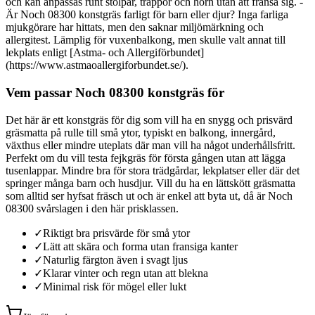
och kan anpassas runt stolpar, trappor och hörn utan att fransa sig. -
Är Noch 08300 konstgräs farligt för barn eller djur? Inga farliga
mjukgörare har hittats, men den saknar miljömärkning och
allergitest. Lämplig för vuxenbalkong, men skulle valt annat till
lekplats enligt [Astma- och Allergiförbundet]
(https://www.astmaoallergiforbundet.se/).
Vem passar Noch 08300 konstgräs för
Det här är ett konstgräs för dig som vill ha en snygg och prisvärd
gräsmatta på rulle till små ytor, typiskt en balkong, innergård,
växthus eller mindre uteplats där man vill ha något underhållsfritt.
Perfekt om du vill testa fejkgräs för första gången utan att lägga
tusenlappar. Mindre bra för stora trädgårdar, lekplatser eller där det
springer många barn och husdjur. Vill du ha en lättskött gräsmatta
som alltid ser hyfsat fräsch ut och är enkel att byta ut, då är Noch
08300 svårslagen i den här prisklassen.
✓
Riktigt bra prisvärde för små ytor
✓
Lätt att skära och forma utan fransiga kanter
✓
Naturlig färgton även i svagt ljus
✓
Klarar vinter och regn utan att blekna
✓
Minimal risk för mögel eller lukt