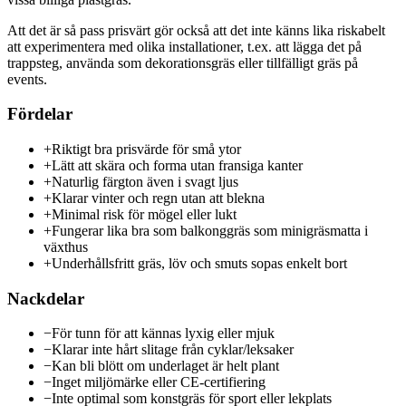
Att det är så pass prisvärt gör också att det inte känns lika riskabelt
att experimentera med olika installationer, t.ex. att lägga det på
trappsteg, använda som dekorationsgräs eller tillfälligt gräs på
events.
Fördelar
+
Riktigt bra prisvärde för små ytor
+
Lätt att skära och forma utan fransiga kanter
+
Naturlig färgton även i svagt ljus
+
Klarar vinter och regn utan att blekna
+
Minimal risk för mögel eller lukt
+
Fungerar lika bra som balkonggräs som minigräsmatta i
växthus
+
Underhållsfritt gräs, löv och smuts sopas enkelt bort
Nackdelar
−
För tunn för att kännas lyxig eller mjuk
−
Klarar inte hårt slitage från cyklar/leksaker
−
Kan bli blött om underlaget är helt plant
−
Inget miljömärke eller CE-certifiering
−
Inte optimal som konstgräs för sport eller lekplats