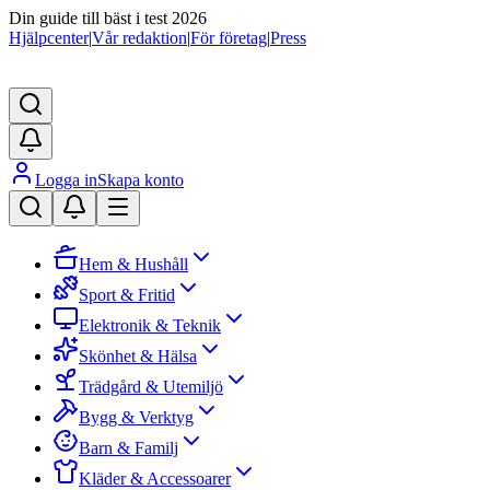
Din guide till bäst i test 2026
Hjälpcenter
|
Vår redaktion
|
För företag
|
Press
Logga in
Skapa konto
Hem & Hushåll
Sport & Fritid
Elektronik & Teknik
Skönhet & Hälsa
Trädgård & Utemiljö
Bygg & Verktyg
Barn & Familj
Kläder & Accessoarer