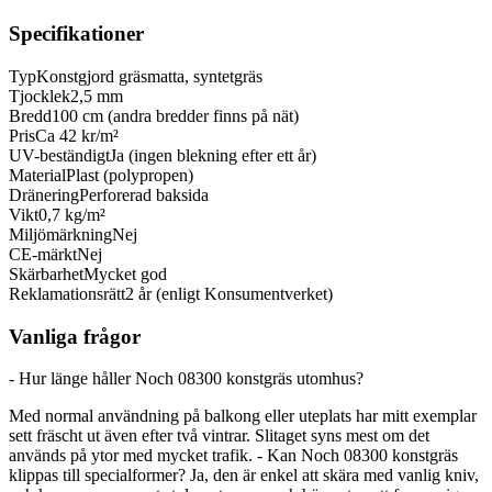
Specifikationer
Typ
Konstgjord gräsmatta, syntetgräs
Tjocklek
2,5 mm
Bredd
100 cm (andra bredder finns på nät)
Pris
Ca 42 kr/m²
UV-beständigt
Ja (ingen blekning efter ett år)
Material
Plast (polypropen)
Dränering
Perforerad baksida
Vikt
0,7 kg/m²
Miljömärkning
Nej
CE-märkt
Nej
Skärbarhet
Mycket god
Reklamationsrätt
2 år (enligt Konsumentverket)
Vanliga frågor
- Hur länge håller Noch 08300 konstgräs utomhus?
Med normal användning på balkong eller uteplats har mitt exemplar
sett fräscht ut även efter två vintrar. Slitaget syns mest om det
används på ytor med mycket trafik. - Kan Noch 08300 konstgräs
klippas till specialformer? Ja, den är enkel att skära med vanlig kniv,