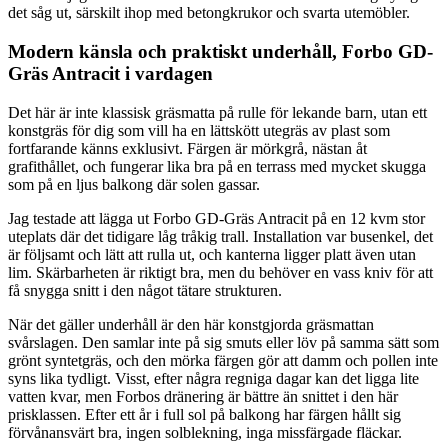
det såg ut, särskilt ihop med betongkrukor och svarta utemöbler.
Modern känsla och praktiskt underhåll, Forbo GD-
Gräs Antracit i vardagen
Det här är inte klassisk gräsmatta på rulle för lekande barn, utan ett
konstgräs för dig som vill ha en lättskött utegräs av plast som
fortfarande känns exklusivt. Färgen är mörkgrå, nästan åt
grafithållet, och fungerar lika bra på en terrass med mycket skugga
som på en ljus balkong där solen gassar.
Jag testade att lägga ut Forbo GD-Gräs Antracit på en 12 kvm stor
uteplats där det tidigare låg tråkig trall. Installation var busenkel, det
är följsamt och lätt att rulla ut, och kanterna ligger platt även utan
lim. Skärbarheten är riktigt bra, men du behöver en vass kniv för att
få snygga snitt i den något tätare strukturen.
När det gäller underhåll är den här konstgjorda gräsmattan
svårslagen. Den samlar inte på sig smuts eller löv på samma sätt som
grönt syntetgräs, och den mörka färgen gör att damm och pollen inte
syns lika tydligt. Visst, efter några regniga dagar kan det ligga lite
vatten kvar, men Forbos dränering är bättre än snittet i den här
prisklassen. Efter ett år i full sol på balkong har färgen hållt sig
förvånansvärt bra, ingen solblekning, inga missfärgade fläckar.