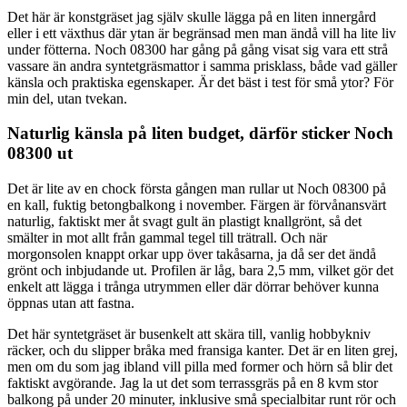
Det här är konstgräset jag själv skulle lägga på en liten innergård
eller i ett växthus där ytan är begränsad men man ändå vill ha lite liv
under fötterna. Noch 08300 har gång på gång visat sig vara ett strå
vassare än andra syntetgräsmattor i samma prisklass, både vad gäller
känsla och praktiska egenskaper. Är det bäst i test för små ytor? För
min del, utan tvekan.
Naturlig känsla på liten budget, därför sticker Noch
08300 ut
Det är lite av en chock första gången man rullar ut Noch 08300 på
en kall, fuktig betongbalkong i november. Färgen är förvånansvärt
naturlig, faktiskt mer åt svagt gult än plastigt knallgrönt, så det
smälter in mot allt från gammal tegel till trätrall. Och när
morgonsolen knappt orkar upp över takåsarna, ja då ser det ändå
grönt och inbjudande ut. Profilen är låg, bara 2,5 mm, vilket gör det
enkelt att lägga i trånga utrymmen eller där dörrar behöver kunna
öppnas utan att fastna.
Det här syntetgräset är busenkelt att skära till, vanlig hobbykniv
räcker, och du slipper bråka med fransiga kanter. Det är en liten grej,
men om du som jag ibland vill pilla med former och hörn så blir det
faktiskt avgörande. Jag la ut det som terrassgräs på en 8 kvm stor
balkong på under 20 minuter, inklusive små specialbitar runt rör och