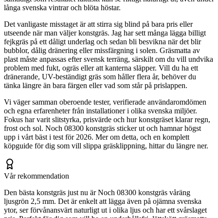
långa svenska vintrar och blöta höstar.
Det vanligaste misstaget är att stirra sig blind på bara pris eller
utseende när man väljer konstgräs. Jag har sett många lägga billigt
fejkgräs på ett dåligt underlag och sedan bli besvikna när det blir
bubblor, dålig dränering eller missfärgning i solen. Gräsmatta av
plast måste anpassas efter svensk terräng, särskilt om du vill undvika
problem med fukt, ogräs eller att kanterna släpper. Vill du ha ett
dränerande, UV-beständigt gräs som håller flera år, behöver du
tänka längre än bara färgen eller vad som står på prislappen.
Vi väger samman oberoende tester, verifierade användaromdömen
och egna erfarenheter från installationer i olika svenska miljöer.
Fokus har varit slitstyrka, prisvärde och hur konstgräset klarar regn,
frost och sol. Noch 08300 konstgräs sticker ut och hamnar högst
upp i vårt bäst i test för 2026. Mer om detta, och en komplett
köpguide för dig som vill slippa gräsklippning, hittar du längre ner.
Vår rekommendation
Den bästa konstgräs just nu är Noch 08300 konstgräs våräng
ljusgrön 2,5 mm. Det är enkelt att lägga även på ojämna svenska
ytor, ser förvånansvärt naturligt ut i olika ljus och har ett svårslaget