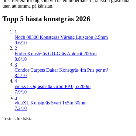
pris. Perfekt för dig som vill ha en underhållsfri, lättskött gräsmatta
utan att tumma på känslan.
Topp 5 bästa
konstgräs
2026
1
Noch 08300 Konstgräs Våräng Ljusgrön 2,5mm
9.6/10
2
Forbo Konstgräs GD-Gräs Antracit 200cm
8.8/10
3
Condor Carpets Dakar Konstgräs 4m Pris per m²
8.5/10
4
vidaXL Ogräsmatta Grön PP 0,5x200m
7.9/10
5
vidaXL Konstgräs Svart 1x5m 30mm
7.2/10
Testets tre bästa