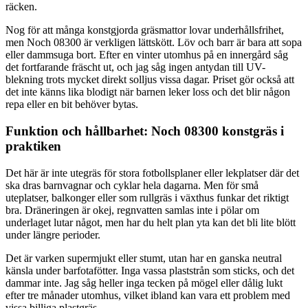
räcken.
Nog för att många konstgjorda gräsmattor lovar underhållsfrihet,
men Noch 08300 är verkligen lättskött. Löv och barr är bara att sopa
eller dammsuga bort. Efter en vinter utomhus på en innergård såg
det fortfarande fräscht ut, och jag såg ingen antydan till UV-
blekning trots mycket direkt solljus vissa dagar. Priset gör också att
det inte känns lika blodigt när barnen leker loss och det blir någon
repa eller en bit behöver bytas.
Funktion och hållbarhet: Noch 08300 konstgräs i
praktiken
Det här är inte utegräs för stora fotbollsplaner eller lekplatser där det
ska dras barnvagnar och cyklar hela dagarna. Men för små
uteplatser, balkonger eller som rullgräs i växthus funkar det riktigt
bra. Dräneringen är okej, regnvatten samlas inte i pölar om
underlaget lutar något, men har du helt plan yta kan det bli lite blött
under längre perioder.
Det är varken supermjukt eller stumt, utan har en ganska neutral
känsla under barfotafötter. Inga vassa plaststrån som sticks, och det
dammar inte. Jag såg heller inga tecken på mögel eller dålig lukt
efter tre månader utomhus, vilket ibland kan vara ett problem med
vissa billiga plastgräs.