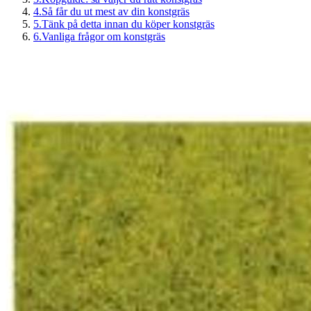
4
.
Så får du ut mest av din konstgräs
5
.
Tänk på detta innan du köper konstgräs
6
.
Vanliga frågor om konstgräs