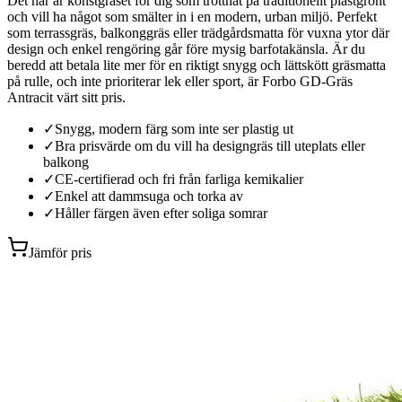
Det här är konstgräset för dig som tröttnat på traditionellt plastgrönt
och vill ha något som smälter in i en modern, urban miljö. Perfekt
som terrassgräs, balkonggräs eller trädgårdsmatta för vuxna ytor där
design och enkel rengöring går före mysig barfotakänsla. Är du
beredd att betala lite mer för en riktigt snygg och lättskött gräsmatta
på rulle, och inte prioriterar lek eller sport, är Forbo GD-Gräs
Antracit värt sitt pris.
✓
Snygg, modern färg som inte ser plastig ut
✓
Bra prisvärde om du vill ha designgräs till uteplats eller
balkong
✓
CE-certifierad och fri från farliga kemikalier
✓
Enkel att dammsuga och torka av
✓
Håller färgen även efter soliga somrar
Jämför pris