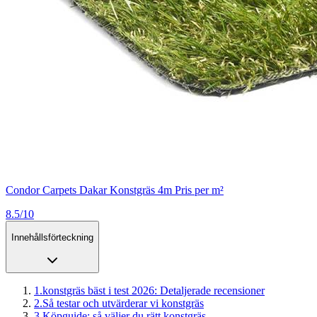
Condor Carpets Dakar Konstgräs 4m Pris per m²
8.5/10
Innehållsförteckning
1
.
konstgräs bäst i test 2026: Detaljerade recensioner
2
.
Så testar och utvärderar vi konstgräs
3
.
Köpguide: så väljer du rätt konstgräs