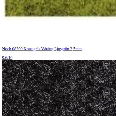
Noch 08300 Konstgräs Våräng Ljusgrön 2,5mm
9.6/10