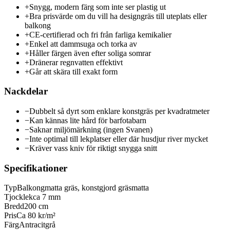
+
Snygg, modern färg som inte ser plastig ut
+
Bra prisvärde om du vill ha designgräs till uteplats eller
balkong
+
CE-certifierad och fri från farliga kemikalier
+
Enkel att dammsuga och torka av
+
Håller färgen även efter soliga somrar
+
Dränerar regnvatten effektivt
+
Går att skära till exakt form
Nackdelar
−
Dubbelt så dyrt som enklare konstgräs per kvadratmeter
−
Kan kännas lite hård för barfotabarn
−
Saknar miljömärkning (ingen Svanen)
−
Inte optimal till lekplatser eller där husdjur river mycket
−
Kräver vass kniv för riktigt snygga snitt
Specifikationer
Typ
Balkongmatta gräs, konstgjord gräsmatta
Tjocklek
ca 7 mm
Bredd
200 cm
Pris
Ca 80 kr/m²
Färg
Antracitgrå