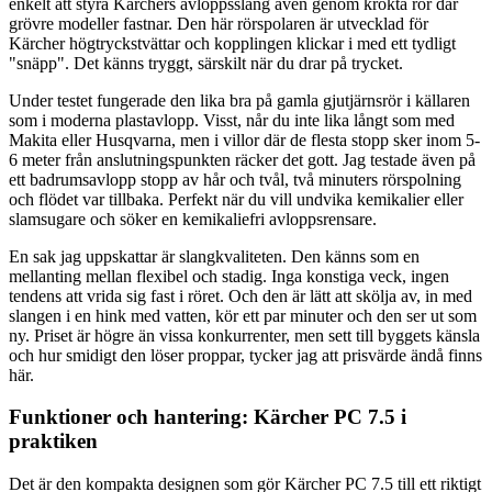
enkelt att styra Kärchers avloppsslang även genom krökta rör där
grövre modeller fastnar. Den här rörspolaren är utvecklad för
Kärcher högtryckstvättar och kopplingen klickar i med ett tydligt
"snäpp". Det känns tryggt, särskilt när du drar på trycket.
Under testet fungerade den lika bra på gamla gjutjärnsrör i källaren
som i moderna plastavlopp. Visst, når du inte lika långt som med
Makita eller Husqvarna, men i villor där de flesta stopp sker inom 5-
6 meter från anslutningspunkten räcker det gott. Jag testade även på
ett badrumsavlopp stopp av hår och tvål, två minuters rörspolning
och flödet var tillbaka. Perfekt när du vill undvika kemikalier eller
slamsugare och söker en kemikaliefri avloppsrensare.
En sak jag uppskattar är slangkvaliteten. Den känns som en
mellanting mellan flexibel och stadig. Inga konstiga veck, ingen
tendens att vrida sig fast i röret. Och den är lätt att skölja av, in med
slangen i en hink med vatten, kör ett par minuter och den ser ut som
ny. Priset är högre än vissa konkurrenter, men sett till byggets känsla
och hur smidigt den löser proppar, tycker jag att prisvärde ändå finns
här.
Funktioner och hantering: Kärcher PC 7.5 i
praktiken
Det är den kompakta designen som gör Kärcher PC 7.5 till ett riktigt