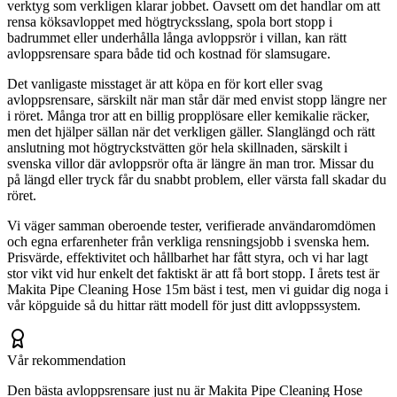
verktyg som verkligen klarar jobbet. Oavsett om det handlar om att
rensa köksavloppet med högtrycksslang, spola bort stopp i
badrummet eller underhålla långa avloppsrör i villan, kan rätt
avloppsrensare spara både tid och kostnad för slamsugare.
Det vanligaste misstaget är att köpa en för kort eller svag
avloppsrensare, särskilt när man står där med envist stopp längre ner
i röret. Många tror att en billig propplösare eller kemikalie räcker,
men det hjälper sällan när det verkligen gäller. Slanglängd och rätt
anslutning mot högtryckstvätten gör hela skillnaden, särskilt i
svenska villor där avloppsrör ofta är längre än man tror. Missar du
på längd eller tryck får du snabbt problem, eller värsta fall skadar du
röret.
Vi väger samman oberoende tester, verifierade användaromdömen
och egna erfarenheter från verkliga rensningsjobb i svenska hem.
Prisvärde, effektivitet och hållbarhet har fått styra, och vi har lagt
stor vikt vid hur enkelt det faktiskt är att få bort stopp. I årets test är
Makita Pipe Cleaning Hose 15m bäst i test, men vi guidar dig noga i
vår köpguide så du hittar rätt modell för just ditt avloppssystem.
Vår rekommendation
Den bästa avloppsrensare just nu är Makita Pipe Cleaning Hose