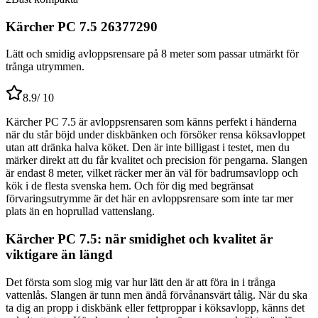
Kärcher PC 7.5 26377290
Lätt och smidig avloppsrensare på 8 meter som passar utmärkt för
trånga utrymmen.
8.9
/ 10
Kärcher PC 7.5 är avloppsrensaren som känns perfekt i händerna
när du står böjd under diskbänken och försöker rensa köksavloppet
utan att dränka halva köket. Den är inte billigast i testet, men du
märker direkt att du får kvalitet och precision för pengarna. Slangen
är endast 8 meter, vilket räcker mer än väl för badrumsavlopp och
kök i de flesta svenska hem. Och för dig med begränsat
förvaringsutrymme är det här en avloppsrensare som inte tar mer
plats än en hoprullad vattenslang.
Kärcher PC 7.5: när smidighet och kvalitet är
viktigare än längd
Det första som slog mig var hur lätt den är att föra in i trånga
vattenlås. Slangen är tunn men ändå förvånansvärt tålig. När du ska
ta dig an propp i diskbänk eller fettproppar i köksavlopp, känns det