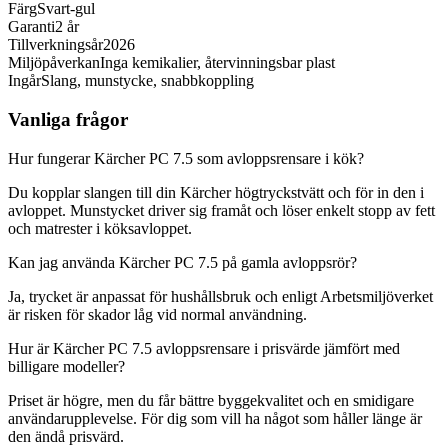
Färg
Svart-gul
Garanti
2 år
Tillverkningsår
2026
Miljöpåverkan
Inga kemikalier, återvinningsbar plast
Ingår
Slang, munstycke, snabbkoppling
Vanliga frågor
Hur fungerar Kärcher PC 7.5 som avloppsrensare i kök?
Du kopplar slangen till din Kärcher högtryckstvätt och för in den i
avloppet. Munstycket driver sig framåt och löser enkelt stopp av fett
och matrester i köksavloppet.
Kan jag använda Kärcher PC 7.5 på gamla avloppsrör?
Ja, trycket är anpassat för hushållsbruk och enligt Arbetsmiljöverket
är risken för skador låg vid normal användning.
Hur är Kärcher PC 7.5 avloppsrensare i prisvärde jämfört med
billigare modeller?
Priset är högre, men du får bättre byggekvalitet och en smidigare
användarupplevelse. För dig som vill ha något som håller länge är
den ändå prisvärd.