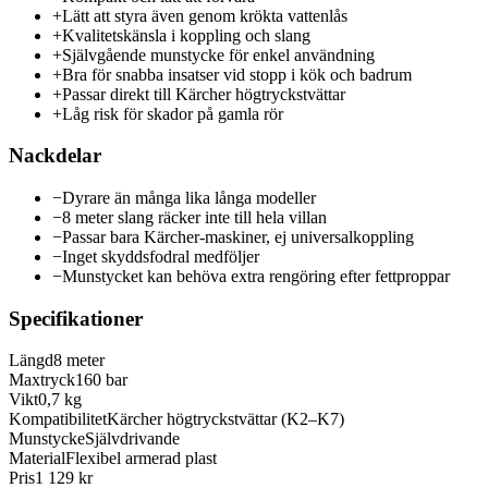
+
Lätt att styra även genom krökta vattenlås
+
Kvalitetskänsla i koppling och slang
+
Självgående munstycke för enkel användning
+
Bra för snabba insatser vid stopp i kök och badrum
+
Passar direkt till Kärcher högtryckstvättar
+
Låg risk för skador på gamla rör
Nackdelar
−
Dyrare än många lika långa modeller
−
8 meter slang räcker inte till hela villan
−
Passar bara Kärcher-maskiner, ej universalkoppling
−
Inget skyddsfodral medföljer
−
Munstycket kan behöva extra rengöring efter fettproppar
Specifikationer
Längd
8 meter
Maxtryck
160 bar
Vikt
0,7 kg
Kompatibilitet
Kärcher högtryckstvättar (K2–K7)
Munstycke
Självdrivande
Material
Flexibel armerad plast
Pris
1 129 kr