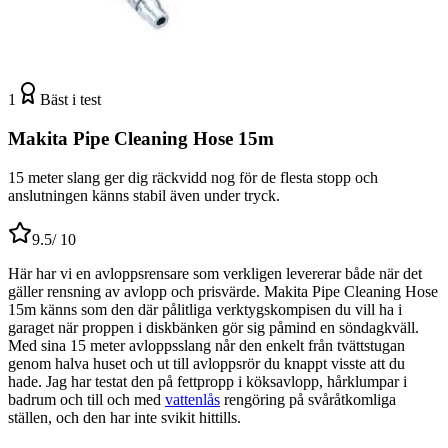
1
Bäst i test
Makita Pipe Cleaning Hose 15m
15 meter slang ger dig räckvidd nog för de flesta stopp och
anslutningen känns stabil även under tryck.
9.5
/ 10
Här har vi en avloppsrensare som verkligen levererar både när det
gäller rensning av avlopp och prisvärde. Makita Pipe Cleaning Hose
15m känns som den där pålitliga verktygskompisen du vill ha i
garaget när proppen i diskbänken gör sig påmind en söndagkväll.
Med sina 15 meter avloppsslang når den enkelt från tvättstugan
genom halva huset och ut till avloppsrör du knappt visste att du
hade. Jag har testat den på fettpropp i köksavlopp, hårklumpar i
badrum och till och med
vattenlås
rengöring på svåråtkomliga
ställen, och den har inte svikit hittills.