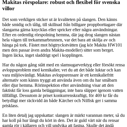
Makitas rörspolare: robust och flexibel för svenska
villor
Det som verkligen sticker ut är kvaliteten på slangen. Den känns
både smidig och tålig, till skillnad från billigare proppborttagare där
slangarna gärna knycklas eller spricker efter några användningar.
Efter en ordentlig rörspolning hemma, där jag drog slangen nästan
hela vägen till trekammarbrunnen, var det bara att skölja av och
hänga på tork. Fästet mot högtryckstvätten (jag kör Makita HW101
men den passar även andra Makita-modeller) sitter som berget.
Ingen läcka, inget sladdrigt spel i kopplingen.
Har du någon gång stått med en slamsugarverktyg eller försökt rensa
avloppsproblem med kemikalier, vet du att det både luktar och kan
vara miljöovänligt. Makitas avloppsrensare är ett kemikaliefritt
alternativ som känns tryggt att använda även om du har småbarn
eller djur hemma. Rörinspektion efter användning visar att den
faktiskt får loss gamla beläggningar, inte bara släpper igenom vatten
tillfälligt. Dessutom är priset konkurrenskraftigt, för 469 kr får du
betydligt mer räckvidd än både Kärcher och Nilfisk ger i samma
prisklass.
En liten detalj jag uppskattar: slangen är märkt varannan meter, så du
har koll på hur långt du kört in den. Det är guld värt när du rensar
gamla rör i källaren och vill undvika att fastna. Skulle det ändå