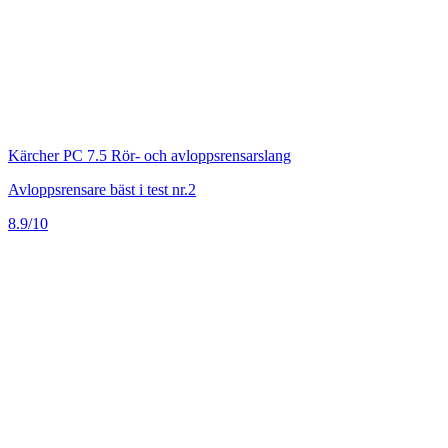
Kärcher PC 7.5 Rör- och avloppsrensarslang
Avloppsrensare bäst i test nr.2
8.9/10