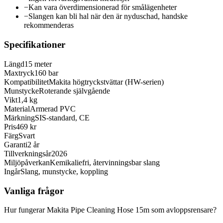
−
Kan vara överdimensionerad för smålägenheter
−
Slangen kan bli hal när den är nyduschad, handske
rekommenderas
Specifikationer
Längd
15 meter
Maxtryck
160 bar
Kompatibilitet
Makita högtryckstvättar (HW-serien)
Munstycke
Roterande självgående
Vikt
1,4 kg
Material
Armerad PVC
Märkning
SIS-standard, CE
Pris
469 kr
Färg
Svart
Garanti
2 år
Tillverkningsår
2026
Miljöpåverkan
Kemikaliefri, återvinningsbar slang
Ingår
Slang, munstycke, koppling
Vanliga frågor
Hur fungerar Makita Pipe Cleaning Hose 15m som avloppsrensare?