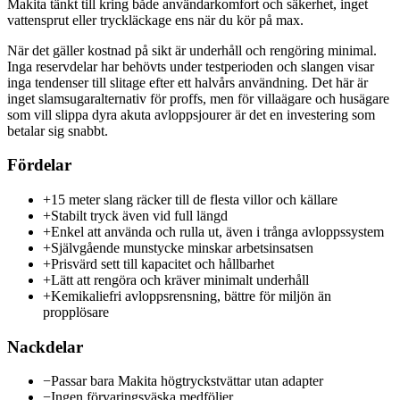
Makita tänkt till kring både användarkomfort och säkerhet, inget
vattensprut eller tryckläckage ens när du kör på max.
När det gäller kostnad på sikt är underhåll och rengöring minimal.
Inga reservdelar har behövts under testperioden och slangen visar
inga tendenser till slitage efter ett halvårs användning. Det här är
inget slamsugaralternativ för proffs, men för villaägare och husägare
som vill slippa dyra akuta avloppsjourer är det en investering som
betalar sig snabbt.
Fördelar
+
15 meter slang räcker till de flesta villor och källare
+
Stabilt tryck även vid full längd
+
Enkel att använda och rulla ut, även i trånga avloppssystem
+
Självgående munstycke minskar arbetsinsatsen
+
Prisvärd sett till kapacitet och hållbarhet
+
Lätt att rengöra och kräver minimalt underhåll
+
Kemikaliefri avloppsrensning, bättre för miljön än
propplösare
Nackdelar
−
Passar bara Makita högtryckstvättar utan adapter
−
Ingen förvaringsväska medföljer