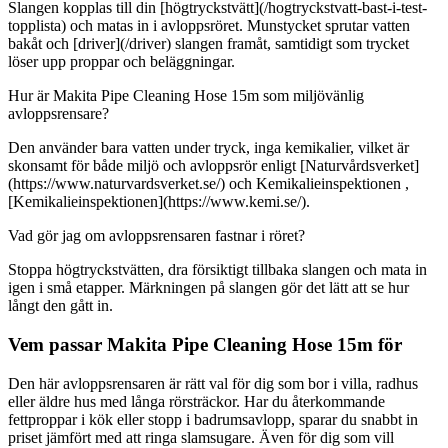
Slangen kopplas till din [högtryckstvätt](/hogtryckstvatt-bast-i-test-
topplista) och matas in i avloppsröret. Munstycket sprutar vatten
bakåt och [driver](/driver) slangen framåt, samtidigt som trycket
löser upp proppar och beläggningar.
Hur är Makita Pipe Cleaning Hose 15m som miljövänlig
avloppsrensare?
Den använder bara vatten under tryck, inga kemikalier, vilket är
skonsamt för både miljö och avloppsrör enligt [Naturvårdsverket]
(https://www.naturvardsverket.se/) och Kemikalieinspektionen ,
[Kemikalieinspektionen](https://www.kemi.se/).
Vad gör jag om avloppsrensaren fastnar i röret?
Stoppa högtryckstvätten, dra försiktigt tillbaka slangen och mata in
igen i små etapper. Märkningen på slangen gör det lätt att se hur
långt den gått in.
Vem passar Makita Pipe Cleaning Hose 15m för
Den här avloppsrensaren är rätt val för dig som bor i villa, radhus
eller äldre hus med långa rörsträckor. Har du återkommande
fettproppar i kök eller stopp i badrumsavlopp, sparar du snabbt in
priset jämfört med att ringa slamsugare. Även för dig som vill