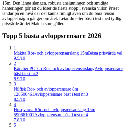
15m. Den långa slangen, robusta anslutningen och smidiga
hanteringen gör att du löser de flesta stopp i svenska villor. Priset
landar på en nivå där det känns rimligt även om du bara rensar
avloppet några gånger om året. Letar du efter bäst i test med tydligt
prisvärde är det Makita som gäller.
Topp 5 bästa
avloppsrensare
2026
1
Makita Rör- och avloppsrensarslang 15m
Bästa prisvärda val
9.5/10
2
Kärcher PC 7.5 Rör- och avloppsrensarslang
Avloppsrensare
bäst i test nr.2
8.9/10
3
Nilfisk Rör- och avloppsrensare 8m
128500461
Avloppsrensare bäst i test nr.3
8.5/10
4
Husqvarna Rör- och avloppsrensarslang 15m
590661001
Avloppsrensare bäst i test nr.4
7.8/10
5