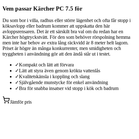
Vem passar Kärcher PC 7.5 för
Du som bor i villa, radhus eller större lägenhet och ofta får stopp i
köksavlopp eller badrum kommer att uppskatta den här
avloppsrensaren. Det är ett särskilt bra val om du redan har en
Kärcher högtryckstvätt. För den som behöver rörspolning hemma
men inte har behov av extra lång räckvidd är 8 meter helt lagom.
Priset är högre än många konkurrenter, men smidigheten och
tryggheten i användning gör att den ändå står ut i testet.
✓
Kompakt och lätt att förvara
✓
Lätt att styra även genom krökta vattenlås
✓
Kvalitetskänsla i koppling och slang
✓
Självgående munstycke för enkel användning
✓
Bra för snabba insatser vid stopp i kök och badrum
Jämför pris