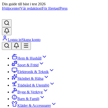
Din guide till bäst i test 2026
Hjälpcenter
|
Vår redaktion
|
För företag
|
Press
Logga in
Skapa konto
Hem & Hushåll
Sport & Fritid
Elektronik & Teknik
Skönhet & Hälsa
Trädgård & Utemiljö
Bygg & Verktyg
Barn & Familj
Kläder & Accessoarer