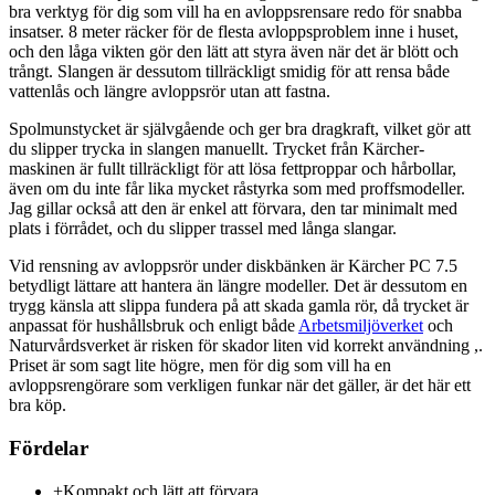
bra verktyg för dig som vill ha en avloppsrensare redo för snabba
insatser. 8 meter räcker för de flesta avloppsproblem inne i huset,
och den låga vikten gör den lätt att styra även när det är blött och
trångt. Slangen är dessutom tillräckligt smidig för att rensa både
vattenlås och längre avloppsrör utan att fastna.
Spolmunstycket är självgående och ger bra dragkraft, vilket gör att
du slipper trycka in slangen manuellt. Trycket från Kärcher-
maskinen är fullt tillräckligt för att lösa fettproppar och hårbollar,
även om du inte får lika mycket råstyrka som med proffsmodeller.
Jag gillar också att den är enkel att förvara, den tar minimalt med
plats i förrådet, och du slipper trassel med långa slangar.
Vid rensning av avloppsrör under diskbänken är Kärcher PC 7.5
betydligt lättare att hantera än längre modeller. Det är dessutom en
trygg känsla att slippa fundera på att skada gamla rör, då trycket är
anpassat för hushållsbruk och enligt både
Arbetsmiljöverket
och
Naturvårdsverket är risken för skador liten vid korrekt användning ,.
Priset är som sagt lite högre, men för dig som vill ha en
avloppsrengörare som verkligen funkar när det gäller, är det här ett
bra köp.
Fördelar
+
Kompakt och lätt att förvara