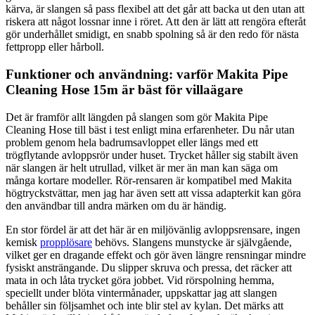
kärva, är slangen så pass flexibel att det går att backa ut den utan att
riskera att något lossnar inne i röret. Att den är lätt att rengöra efteråt
gör underhållet smidigt, en snabb spolning så är den redo för nästa
fettpropp eller hårboll.
Funktioner och användning: varför Makita Pipe
Cleaning Hose 15m är bäst för villaägare
Det är framför allt längden på slangen som gör Makita Pipe
Cleaning Hose till bäst i test enligt mina erfarenheter. Du når utan
problem genom hela badrumsavloppet eller längs med ett
trögflytande avloppsrör under huset. Trycket håller sig stabilt även
när slangen är helt utrullad, vilket är mer än man kan säga om
många kortare modeller. Rör-rensaren är kompatibel med Makita
högtryckstvättar, men jag har även sett att vissa adapterkit kan göra
den användbar till andra märken om du är händig.
En stor fördel är att det här är en miljövänlig avloppsrensare, ingen
kemisk
propplösare
behövs. Slangens munstycke är självgående,
vilket ger en dragande effekt och gör även längre rensningar mindre
fysiskt ansträngande. Du slipper skruva och pressa, det räcker att
mata in och låta trycket göra jobbet. Vid rörspolning hemma,
speciellt under blöta vintermånader, uppskattar jag att slangen
behåller sin följsamhet och inte blir stel av kylan. Det märks att