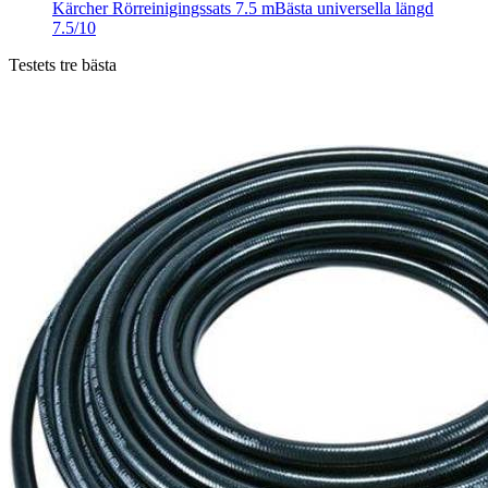
Kärcher Rörreinigingssats 7.5 m
Bästa universella längd
7.5/10
Testets tre bästa