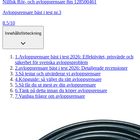
Nilfisk Rör- och avloppsrensare 8m 128500461
Avloppsrensare bäst i test nr.3
8.5/10
Innehållsförteckning
1
.
Avloppsrensare bäst i test 2026: Effektivitet, prisvärde och
säkerhet för svenska avloppsproblem
2
.
avloppsrensare bäst i test 2026: Detaljerade recensioner
3
.
Så testar och utvärderar vi avloppsrensare
4
.
Köpguide: så väljer du rätt avloppsrensare
5
.
Så får du ut mest av din avloppsrensare
6
.
Tänk på detta innan du köper avloppsrensare
7
.
Vanliga frågor om avloppsrensare