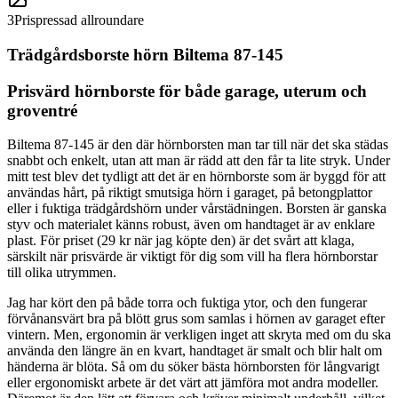
3
Prispressad allroundare
Trädgårdsborste hörn Biltema 87-145
Prisvärd hörnborste för både garage, uterum och
groventré
Biltema 87-145 är den där hörnborsten man tar till när det ska städas
snabbt och enkelt, utan att man är rädd att den får ta lite stryk. Under
mitt test blev det tydligt att det är en hörnborste som är byggd för att
användas hårt, på riktigt smutsiga hörn i garaget, på betongplattor
eller i fuktiga trädgårdshörn under vårstädningen. Borsten är ganska
styv och materialet känns robust, även om handtaget är av enklare
plast. För priset (29 kr när jag köpte den) är det svårt att klaga,
särskilt när prisvärde är viktigt för dig som vill ha flera hörnborstar
till olika utrymmen.
Jag har kört den på både torra och fuktiga ytor, och den fungerar
förvånansvärt bra på blött grus som samlas i hörnen av garaget efter
vintern. Men, ergonomin är verkligen inget att skryta med om du ska
använda den längre än en kvart, handtaget är smalt och blir halt om
händerna är blöta. Så om du söker bästa hörnborsten för långvarigt
eller ergonomiskt arbete är det värt att jämföra mot andra modeller.