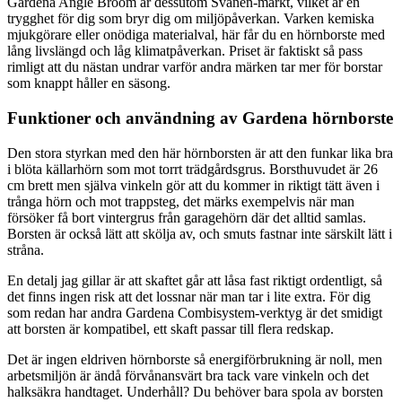
Gardena Angle Broom är dessutom Svanen-märkt, vilket är en
trygghet för dig som bryr dig om miljöpåverkan. Varken kemiska
mjukgörare eller onödiga materialval, här får du en hörnborste med
lång livslängd och låg klimatpåverkan. Priset är faktiskt så pass
rimligt att du nästan undrar varför andra märken tar mer för borstar
som knappt håller en säsong.
Funktioner och användning av Gardena hörnborste
Den stora styrkan med den här hörnborsten är att den funkar lika bra
i blöta källarhörn som mot torrt trädgårdsgrus. Borsthuvudet är 26
cm brett men själva vinkeln gör att du kommer in riktigt tätt även i
trånga hörn och mot trappsteg, det märks exempelvis när man
försöker få bort vintergrus från garagehörn där det alltid samlas.
Borsten är också lätt att skölja av, och smuts fastnar inte särskilt lätt i
stråna.
En detalj jag gillar är att skaftet går att låsa fast riktigt ordentligt, så
det finns ingen risk att det lossnar när man tar i lite extra. För dig
som redan har andra Gardena Combisystem-verktyg är det smidigt
att borsten är kompatibel, ett skaft passar till flera redskap.
Det är ingen eldriven hörnborste så energiförbrukning är noll, men
arbetsmiljön är ändå förvånansvärt bra tack vare vinkeln och det
halksäkra handtaget. Underhåll? Du behöver bara spola av borsten