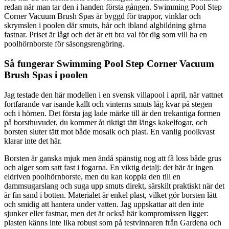
redan när man tar den i handen första gången. Swimming Pool Step
Corner Vacuum Brush Spas är byggd för trappor, vinklar och
skrymslen i poolen där smuts, hår och ibland algbildning gärna
fastnar. Priset är lågt och det är ett bra val för dig som vill ha en
poolhörnborste för säsongsrengöring.
Så fungerar Swimming Pool Step Corner Vacuum
Brush Spas i poolen
Jag testade den här modellen i en svensk villapool i april, när vattnet
fortfarande var isande kallt och vinterns smuts låg kvar på stegen
och i hörnen. Det första jag lade märke till är den trekantiga formen
på borsthuvudet, du kommer åt riktigt tätt längs kakelfogar, och
borsten sluter tätt mot både mosaik och plast. En vanlig poolkvast
klarar inte det här.
Borsten är ganska mjuk men ändå spänstig nog att få loss både grus
och alger som satt fast i fogarna. En viktig detalj: det här är ingen
eldriven poolhörnborste, men du kan koppla den till en
dammsugarslang och suga upp smuts direkt, särskilt praktiskt när det
är fin sand i botten. Materialet är enkel plast, vilket gör borsten lätt
och smidig att hantera under vatten. Jag uppskattar att den inte
sjunker eller fastnar, men det är också här kompromissen ligger:
plasten känns inte lika robust som på testvinnaren från Gardena och