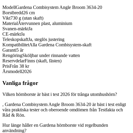
Modell
Gardena Combisystem Angle Broom 3634-20
Borstbredd
26 cm
Vikt
730 g (utan skaft)
Material
Återvunnen plast, aluminium
Svanen-märkt
Ja
CE-märkt
Ja
Teleskopskaft
Ja, steglös justering
Kompatibilitet
Alla Gardena Combisystem-skaft
Garanti
5 år
Rengöring
Sköljbar under rinnande vatten
Reservdelar
Finns (skaft, fästen)
Pris
Från 38 kr
Årsmodell
2026
Vanliga frågor
Vilken hörnborste är bäst i test 2026 för trånga utomhushörn?
, Gardena Combisystem Angle Broom 3634-20 är bäst i test enligt
våra praktiska tester och oberoende omdömen från Testfakta och
Råd & Rön.
Hur länge håller en Gardena hörnborste vid regelbunden
användning?