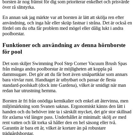
borsten är nog främst för dig som prioriterar enkelhet och prisvärde
över rå slitstyrka.
En annan sak jag märkte var att borsten är lätt att skölja ren efter
användning, och inga hår eller skräp fastnar i stråna. Det är också en
fördel om du ofta får problem med mögel eller dålig lukt i andra
poolborstar.
Funktioner och användning av denna hörnborste
för pool
Det som skiljer Swimming Pool Step Corner Vacuum Brush Spas
från många andra poolborstar är möjligheten att koppla på
dammsugare. Det gör att du får bort även småpartiklar som annars
bara virvlar runt. Handtaget är utbytbart och passar de flesta
standard-poolskaft (dock inte Gardena), vilket är smidigt när man
redan har utrustning hemma.
Borsten är fri från onödiga kemikalier och enkel att återvinna, men
miljömärkning som Svanen saknas. Ergonomiskt känns den lätt i
handen och du behöver inte ta i särskilt mycket, det gör stor skillnad
för axlarna vid längre pass. Underhållet är minimalt: skölj av med
rent vatten och låt torka så håller den en hel säsong eller två.
Garantin är bara ett år, vilket är kortare än på robustare
trädgårdsborstar.