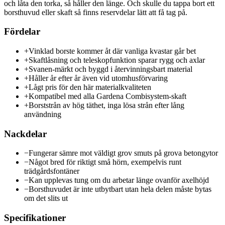
och låta den torka, så håller den länge. Och skulle du tappa bort ett
borsthuvud eller skaft så finns reservdelar lätt att få tag på.
Fördelar
+
Vinklad borste kommer åt där vanliga kvastar går bet
+
Skaftlåsning och teleskopfunktion sparar rygg och axlar
+
Svanen-märkt och byggd i återvinningsbart material
+
Håller år efter år även vid utomhusförvaring
+
Lågt pris för den här materialkvaliteten
+
Kompatibel med alla Gardena Combisystem-skaft
+
Borststrån av hög täthet, inga lösa strån efter lång
användning
Nackdelar
−
Fungerar sämre mot väldigt grov smuts på grova betongytor
−
Något bred för riktigt små hörn, exempelvis runt
trädgårdsfontäner
−
Kan upplevas tung om du arbetar länge ovanför axelhöjd
−
Borsthuvudet är inte utbytbart utan hela delen måste bytas
om det slits ut
Specifikationer