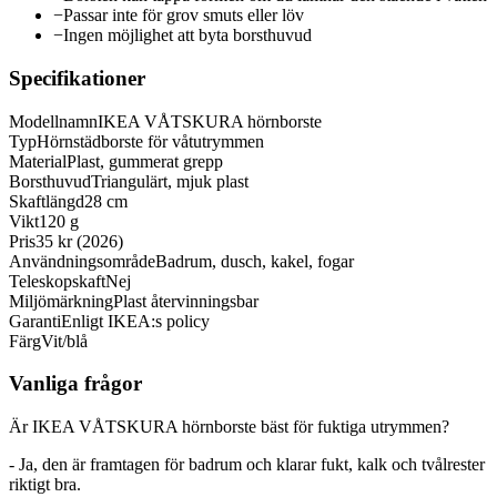
−
Passar inte för grov smuts eller löv
−
Ingen möjlighet att byta borsthuvud
Specifikationer
Modellnamn
IKEA VÅTSKURA hörnborste
Typ
Hörnstädborste för våtutrymmen
Material
Plast, gummerat grepp
Borsthuvud
Triangulärt, mjuk plast
Skaftlängd
28 cm
Vikt
120 g
Pris
35 kr (2026)
Användningsområde
Badrum, dusch, kakel, fogar
Teleskopskaft
Nej
Miljömärkning
Plast återvinningsbar
Garanti
Enligt IKEA:s policy
Färg
Vit/blå
Vanliga frågor
Är IKEA VÅTSKURA hörnborste bäst för fuktiga utrymmen?
- Ja, den är framtagen för badrum och klarar fukt, kalk och tvålrester
riktigt bra.