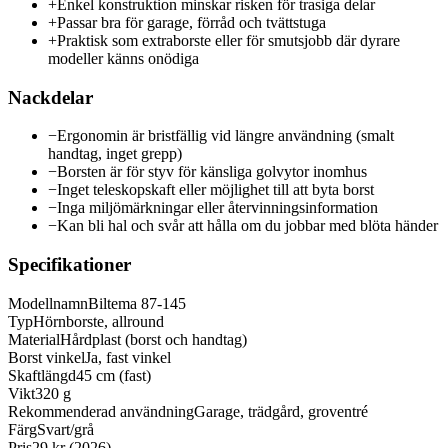
+
Enkel konstruktion minskar risken för trasiga delar
+
Passar bra för garage, förråd och tvättstuga
+
Praktisk som extraborste eller för smutsjobb där dyrare
modeller känns onödiga
Nackdelar
−
Ergonomin är bristfällig vid längre användning (smalt
handtag, inget grepp)
−
Borsten är för styv för känsliga golvytor inomhus
−
Inget teleskopskaft eller möjlighet till att byta borst
−
Inga miljömärkningar eller återvinningsinformation
−
Kan bli hal och svår att hålla om du jobbar med blöta händer
Specifikationer
Modellnamn
Biltema 87-145
Typ
Hörnborste, allround
Material
Hårdplast (borst och handtag)
Borst vinkel
Ja, fast vinkel
Skaftlängd
45 cm (fast)
Vikt
320 g
Rekommenderad användning
Garage, trädgård, groventré
Färg
Svart/grå
Pris
29 kr (2026)