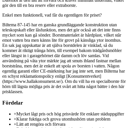
Däremot är den lätt att förvara och kräver minimalt underhåll, vilket
gör den till en bra reserv eller extraborste.
Enkel men funktionell, vad får du egentligen för priset?
Biltema 87-145 har en ganska grundläggande konstruktion utan
teleskopskaft eller låsfunktion, men det gör också att det inte finns
mycket som kan gå sönder. Borstmaterialet är hårdplast, vilket står
emot vatten bra men känns lite för grovt på känsliga ytor inomhus.
En sak jag uppskattar är att själva borstdelen är vinklad, så du
kommer åt riktigt trånga hörn, till exempel bakom trädgårdsmöbler
eller längst in i garagehörnet där damm och löv samlas. Vid
användning på våta ytor märkte jag att smuts ibland fastnar mellan
borststråna, men det är enkelt att spola av borsten i vatten. Någon
egentlig garanti eller CE-märkning har jag inte sett, men Biltema har
en schyst reklamationspolicy enligt [Konsumentverket]
(https://www.hallakonsument.se/). Om du vill ha en specialborste för
hörn till lägsta möjliga pris är det svårt att hitta något bättre i den här
prisklassen.
Fördelar
+
Mycket lågt pris och hög prisvärde för enklare städuppgifter
+
Klarar fuktiga och grova utomhushörn utan problem
+
Lätt att rengöra och förvara