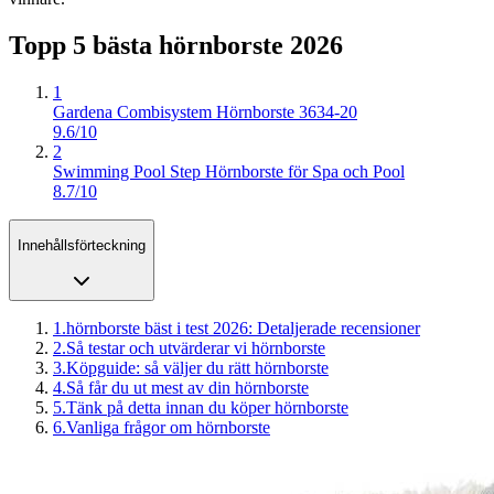
Topp 5 bästa
hörnborste
2026
1
Gardena Combisystem Hörnborste 3634-20
9.6/10
2
Swimming Pool Step Hörnborste för Spa och Pool
8.7/10
Innehållsförteckning
1
.
hörnborste bäst i test 2026: Detaljerade recensioner
2
.
Så testar och utvärderar vi hörnborste
3
.
Köpguide: så väljer du rätt hörnborste
4
.
Så får du ut mest av din hörnborste
5
.
Tänk på detta innan du köper hörnborste
6
.
Vanliga frågor om hörnborste