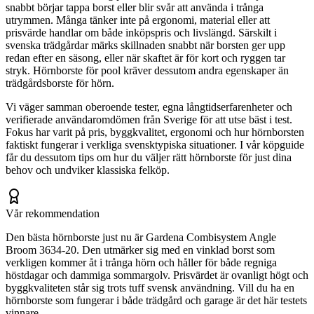
snabbt börjar tappa borst eller blir svår att använda i trånga
utrymmen. Många tänker inte på ergonomi, material eller att
prisvärde handlar om både inköpspris och livslängd. Särskilt i
svenska trädgårdar märks skillnaden snabbt när borsten ger upp
redan efter en säsong, eller när skaftet är för kort och ryggen tar
stryk. Hörnborste för pool kräver dessutom andra egenskaper än
trädgårdsborste för hörn.
Vi väger samman oberoende tester, egna långtidserfarenheter och
verifierade användaromdömen från Sverige för att utse bäst i test.
Fokus har varit på pris, byggkvalitet, ergonomi och hur hörnborsten
faktiskt fungerar i verkliga svensktypiska situationer. I vår köpguide
får du dessutom tips om hur du väljer rätt hörnborste för just dina
behov och undviker klassiska felköp.
Vår rekommendation
Den bästa hörnborste just nu är Gardena Combisystem Angle
Broom 3634-20. Den utmärker sig med en vinklad borst som
verkligen kommer åt i trånga hörn och håller för både regniga
höstdagar och dammiga sommargolv. Prisvärdet är ovanligt högt och
byggkvaliteten står sig trots tuff svensk användning. Vill du ha en
hörnborste som fungerar i både trädgård och garage är det här testets
vinnare.