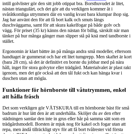
intill golvlister gör den sitt jobb otippat bra. Borsthuvudet är litet,
nästan triangulärt, och det gör att du verkligen kommer åt i
svåråtkomliga utrymmen där en vanlig kvast bara klumpar ihop sig.
Jag har använt den för att få bort kalk och smuts längs
duschväggarna, samt för att skura kakelfogar på både golv och
vägg. För priset (35 kr) känns den nästan för billig, särskilt när man
tänker på hur många gånger man slipper stå på knä med tandborste i
stället.
Ergonomin är klart bättre än på många andra små modeller, eftersom
handtaget är gummerat och har ett litet tumgrepp. Men skaftet är kort
(bara 28 cm), så det är definitivt en borste du jobbar med på nära
håll, inget för stora golvytor eller trädgård. Materialvalet är plast rakt
igenom, men det gör också att den tål fukt och kan hänga kvar i
duschen utan att mögla.
Funktioner för hörnborste till våtutrymmen, enkel
att hålla fräsch
Det som verkligen gör VÅTSKURA till en hörnborste bäst för små
badrum är hur lätt den är att underhålla. Sköljer du av den efter
städningen samlar den inte in grus eller hår på samma sätt som en
trädgårdsmodell. Borsten är mjuk nog för kakel och fogar utan att
repa, men ändå tillräckligt styv för att få bort tvålrester vid första