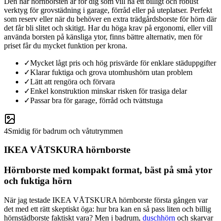
Den här hörnborsten är för dig som vill ha ett billigt och robust
verktyg för grovstädning i garage, förråd eller på uteplatser. Perfekt
som reserv eller när du behöver en extra trädgårdsborste för hörn där
det får bli slitet och skitigt. Har du höga krav på ergonomi, eller vill
använda borsten på känsliga ytor, finns bättre alternativ, men för
priset får du mycket funktion per krona.
✓
Mycket lågt pris och hög prisvärde för enklare städuppgifter
✓
Klarar fuktiga och grova utomhushörn utan problem
✓
Lätt att rengöra och förvara
✓
Enkel konstruktion minskar risken för trasiga delar
✓
Passar bra för garage, förråd och tvättstuga
4
Smidig för badrum och våtutrymmen
IKEA VÅTSKURA hörnborste
Hörnborste med kompakt format, bäst på små ytor
och fuktiga hörn
När jag testade IKEA VÅTSKURA hörnborste första gången var
det med ett rätt skeptiskt öga: hur bra kan en så pass liten och billig
hörnstädborste faktiskt vara? Men i badrum,
duschhörn
och skarvar