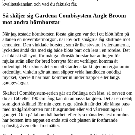
kvalitetskänslan och vad du faktiskt får.
Så skiljer sig Gardena Combisystem Angle Broom
mot andra hörnborstar
När jag testade hörnborsten första gången var det i ett blött hörn på
altanen en novembermorgon, när löv och smågrus låg klistrade mot
cementen. Den vinklade borsten, som är lite styvare i ytterkanterna,
lyckades ändå dra med sig både blöta barr och lera i en rörelse. Det
är faktiskt sällsynt, för många hörnstädborstar har antingen för
mjuka strån eller för bred borstyta för att verkligen komma åt
ordentligt. Här känns det som att Gardena tänkt igenom ergonomin
ordentligt, vinkeln gör att man slipper vrida handleden onödigt
mycket, speciellt när man kommer in under trappor eller längs
garageväggar.
Skaftet i Combisystem-serien går att förlänga och låsa, så oavsett om
du är 160 eller 190 cm lång kan du anpassa längden. Det är en detalj
som gjort skillnad för min egen rygg, särskilt när det blir långa pass
med trädgårdsborsten runt husgrunden eller vid vårrensningen i
garaget. Och på tal om hållbarhet: efter fyra månaders test utomhus
har borsten inte tappat ett enda strå och plasten är fortfarande
spänstig, även efter frostnätter.