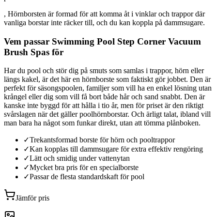
, Hörnborsten är formad för att komma åt i vinklar och trappor där
vanliga borstar inte räcker till, och du kan koppla på dammsugare.
Vem passar Swimming Pool Step Corner Vacuum
Brush Spas för
Har du pool och stör dig på smuts som samlas i trappor, hörn eller
längs kakel, är det här en hörnborste som faktiskt gör jobbet. Den är
perfekt för säsongspoolen, familjer som vill ha en enkel lösning utan
krångel eller dig som vill få bort både hår och sand snabbt. Den är
kanske inte byggd för att hålla i tio år, men för priset är den riktigt
svårslagen när det gäller poolhörnborstar. Och ärligt talat, ibland vill
man bara ha något som funkar direkt, utan att tömma plånboken.
✓
Trekantsformad borste för hörn och pooltrappor
✓
Kan kopplas till dammsugare för extra effektiv rengöring
✓
Lätt och smidig under vattenytan
✓
Mycket bra pris för en specialborste
✓
Passar de flesta standardskaft för pool
Jämför pris