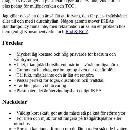
draget. IKEA anger att plastdelarna går att återvinna, vilket är ett
plus poäng för miljöpåverkan och TCO.
Jag gillar också att den är så lätt att förvara, den får plats i städskåpet
eller till och med i duschhyllan. Någon garanti utöver IKEAs
standardpolicy finns inte, men reklamation är sällan ett problem hos
dem (enligt Konsumentverket och
Råd & Rön
).
Fördelar
+
Mycket låg kostnad och hög prisvärde för badrum och
våtutrymmen
+
Litet, triangulärt borsthuvud når in i svåråtkomliga hörn
+
Gummerat handtag ger bra grepp även när det är blött
+
Tål fukt, möglar inte och är lätt att rengöra
+
Passar perfekt för fogar, duschhörn och tvättställ
+
Tar liten plats vid förvaring
+
Plastmaterialet är återvinningsbart enligt IKEA
Nackdelar
−
Väldigt kort skaft, gör att du måste stå på knä för större ytor
−
För liten och mjuk för att fungera på trädgårdsplattor eller
utomhus
−
Borsten kan tappa formen om du lämnar den stående i vatten