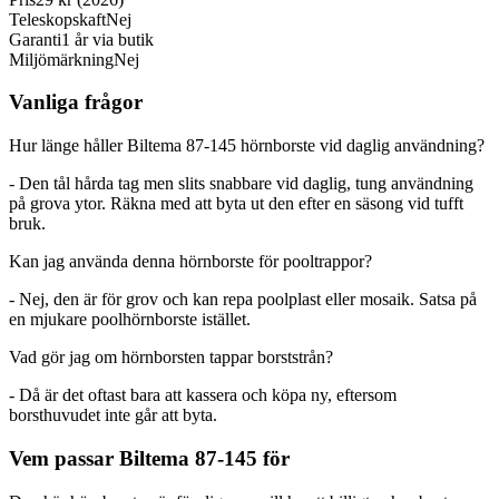
Teleskopskaft
Nej
Garanti
1 år via butik
Miljömärkning
Nej
Vanliga frågor
Hur länge håller Biltema 87-145 hörnborste vid daglig användning?
- Den tål hårda tag men slits snabbare vid daglig, tung användning
på grova ytor. Räkna med att byta ut den efter en säsong vid tufft
bruk.
Kan jag använda denna hörnborste för pooltrappor?
- Nej, den är för grov och kan repa poolplast eller mosaik. Satsa på
en mjukare poolhörnborste istället.
Vad gör jag om hörnborsten tappar borststrån?
- Då är det oftast bara att kassera och köpa ny, eftersom
borsthuvudet inte går att byta.
Vem passar Biltema 87-145 för