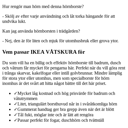
Hur rengör man hörn med denna hörnborste?
- Skölj av efter varje användning och låt torka hängande för att
undvika lukt.
Kan jag använda hörnborsten i trädgården?
- Nej, den är för liten och mjuk för utomhusbruk eller grova ytor.
Vem passar IKEA VÅTSKURA för
Du som vill ha en billig och effektiv hörnborste till badrum, dusch
och våtrum får mycket för pengarna här. Perfekt när du vill göra rent
i trånga skarvar, kakelfogar eller intill golvbrunnar. Mindre lämplig
för stora ytor eller utomhus, men som specialborste för hörn
inomhus är det svårt att hitta något bättre till det här priset.
✓
Mycket låg kostnad och hög prisvärde för badrum och
våtutrymmen
✓
Litet, triangulärt borsthuvud når in i svåråtkomliga hörn
✓
Gummerat handtag ger bra grepp även när det är blött
✓
Tål fukt, möglar inte och är lätt att rengöra
✓
Passar perfekt för fogar, duschhörn och tvättställ