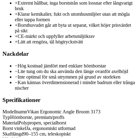
+
Extremt hållbar, inga borststrån som lossnar efter långvarigt
bruk
+
Klarar kemikalier, fukt och utomhusmiljöer utan att mögla
eller tappa formen
+
Borsthuvudet går att byta ut separat, vilket höjer prisvärdet
på sikt
+
CE-märkt och uppfyller arbetsmiljökrav
+
Lätt att rengöra, tål högtryckstvätt
Nackdelar
−
Hög kostnad jämfört med enklare hörnborstar
−
Lite tung om du ska använda den länge ovanför axelhöjd
−
Inte optimal för små utrymmen på grund av storleken
−
Kan kännas överdimensionerad i mindre badrum eller trånga
nischer
Specifikationer
Modellnamn
Vikan Ergonomic Angle Broom 3173
Typ
Hörnborste, premium/proffs
Material
Polypropen, specialborst
Borst vinkel
Ja, ergonomiskt utformad
Skaftlängd
90–155 cm, teleskopiskt