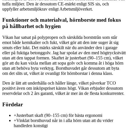
tuffa miljöer. Den är dessutom CE-märkt enligt SIS sis, och
uppfyller arbetsmiljökrav enligt Arbetsmiljöverket.
Funktioner och materialval, hörnborste med fokus
på hållbarhet och hygien
Vikan har satsat på polypropen och särskilda borststrån som står
emot både kemikalier och fukt, vilket gör att den inte suger åt sig
smuts eller lukt. Det märks särskilt när du använder den i garage
eller på fuktiga betonggolv. Jag har spolat av den med högtryckstvätt
utan att den tappat formen. Skaftet är justerbart (90–155 cm), vilket
gör att du kan växla mellan att sopa golv och komma åt i höga hörn
utan att behöva byta verktyg. Borsthuvudet går dessutom att byta
om det slits ut, vilket är ovanligt för hörnborstar i denna klass.
Den är lätt att underhålla och håller länge, vilket påverkar TCO
positivt även om inköpspriset känns högt. Vikan erbjuder dessutom
reservdelar och 2 års garanti, vilket är mer än de flesta konkurrenter.
Fördelar
+
Justerbart skaft (90–155 cm) för bästa ergonomi
+
Vinklat borsthuvud når in i alla hörn utan att du vrider
handleden konstigt