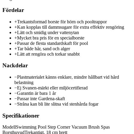
Fördelar
+
Trekantsformad borste för hörn och pooltrappor
+
Kan kopplas till dammsugare för extra effektiv rengöring
+
Lätt och smidig under vattenytan
+
Mycket bra pris för en specialborste
+
Passar de flesta standardskaft för pool
+
Tar både hår, sand och alger
+
Lätt att rengöra och torkar snabbt
Nackdelar
−
Plastmaterialet känns enklare, mindre hållbart vid hård
belastning
−
Ej Svanen-märkt eller miljöcertifierad
−
Garantin är bara 1 år
−
Passar inte Gardena-skaft
−
Stråna kan bli lite slitna vid stenhårda fogar
Specifikationer
Modell
Swimming Pool Step Corner Vacuum Brush Spas
Borsthuvud
Trekantigt, 18 cm brett