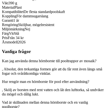
Vikt
390 g
Material
Plast
Kompatibilitet
De flesta standardpoolskaft
Koppling
För dammsugarslang
Garanti
1 år
Rengöring
Sköljbar, mögelresistent
Miljömärkning
Nej
Färg
Vit/blå
Pris
Från 34 kr
Årsmodell
2026
Vanliga frågor
Kan jag använda denna hörnborste till pooltrappor av mosaik?
, Absolut, den trekantiga formen gör att du får rent även längs små
fogar och svåråtkomliga vinklar.
Hur rengör man en hörnborste för pool efter användning?
, Skölj av borsten med rent vatten och låt den lufttorka, så undviker
du mögel och dålig lukt.
Vad är skillnaden mellan denna hörnborste och en vanlig
poolborste?