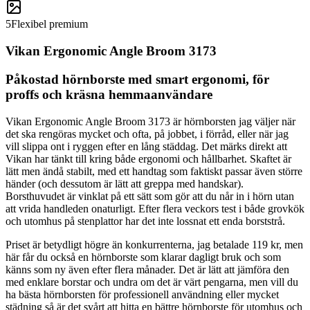
5
Flexibel premium
Vikan Ergonomic Angle Broom 3173
Påkostad hörnborste med smart ergonomi, för
proffs och kräsna hemmaanvändare
Vikan Ergonomic Angle Broom 3173 är hörnborsten jag väljer när
det ska rengöras mycket och ofta, på jobbet, i förråd, eller när jag
vill slippa ont i ryggen efter en lång städdag. Det märks direkt att
Vikan har tänkt till kring både ergonomi och hållbarhet. Skaftet är
lätt men ändå stabilt, med ett handtag som faktiskt passar även större
händer (och dessutom är lätt att greppa med handskar).
Borsthuvudet är vinklat på ett sätt som gör att du når in i hörn utan
att vrida handleden onaturligt. Efter flera veckors test i både grovkök
och utomhus på stenplattor har det inte lossnat ett enda borststrå.
Priset är betydligt högre än konkurrenterna, jag betalade 119 kr, men
här får du också en hörnborste som klarar dagligt bruk och som
känns som ny även efter flera månader. Det är lätt att jämföra den
med enklare borstar och undra om det är värt pengarna, men vill du
ha bästa hörnborsten för professionell användning eller mycket
städning så är det svårt att hitta en bättre hörnborste för utomhus och