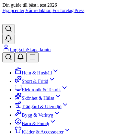
Din guide till bäst i test 2026
Hjälpcenter
|
Vår redaktion
|
För företag
|
Press
Logga in
Skapa konto
Hem & Hushåll
Sport & Fritid
Elektronik & Teknik
Skönhet & Hälsa
Trädgård & Utemiljö
Bygg & Verktyg
Barn & Familj
Kläder & Accessoarer