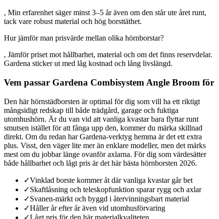
, Min erfarenhet säger minst 3–5 år även om den står ute året runt,
tack vare robust material och hög borsttäthet.
Hur jämför man prisvärde mellan olika hörnborstar?
, Jämför priset mot hållbarhet, material och om det finns reservdelar.
Gardena sticker ut med låg kostnad och lång livslängd.
Vem passar Gardena Combisystem Angle Broom för
Den här hörnstädborsten är optimal för dig som vill ha ett riktigt
mångsidigt redskap till både trädgård, garage och fuktiga
utomhushörn. Är du van vid att vanliga kvastar bara flyttar runt
smutsen istället för att fånga upp den, kommer du märka skillnad
direkt. Om du redan har Gardena-verktyg hemma är det ett extra
plus. Visst, den väger lite mer än enklare modeller, men det märks
mest om du jobbar länge ovanför axlarna. För dig som värdesätter
både hållbarhet och lågt pris är det här bästa hörnborsten 2026.
✓
Vinklad borste kommer åt där vanliga kvastar går bet
✓
Skaftlåsning och teleskopfunktion sparar rygg och axlar
✓
Svanen-märkt och byggd i återvinningsbart material
✓
Håller år efter år även vid utomhusförvaring
✓
Lågt pris för den här materialkvaliteten