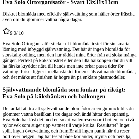
Eva Solo Örtorganisatör - Svart 13x31x13cm
Diskret blomlåda med effektiv självvattning som håller örter fräscha
även om du glömmer vattna några dagar.
9.0
/ 10
Eva Solo Örtorganisatör sticker ut i blomlåda testet för sin smarta
lösning med inbyggd självvattning. Det här är ingen blomlåda för
storskalig odling, men den har räddat mina örter från att sloka många
gånger. Perfekt på köksfönstret eller den lilla balkongen där du vill
ha färska kryddor nära till hands men inte orkar passa tider för
vattning. Priset ligger i mellanskiktet för en självvattnande blomlåda,
och det märks att finishen är högre än på enklare plastmodeller.
Självvattnande blomlåda som funkar på riktigt:
Eva Solo på köksbänken och balkongen
Det är lätt att tro att självvattnande blomlådor är en gimmick tills du
glömmer vattna basilikan i tre dagar och ändå hittar den spänstig.
Eva Solo har löst det med en smart vattenreservoar i botten, och två
nylonvek som suger upp vattnet till varje kruka. Resultatet? Inget
spill, ingen övervattning och framför allt ingen panik när du reser
bort över helgen. Jag har testat både koriander, mynta och persilja,