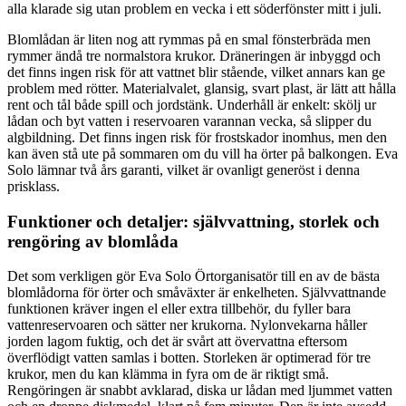
alla klarade sig utan problem en vecka i ett söderfönster mitt i juli.
Blomlådan är liten nog att rymmas på en smal fönsterbräda men
rymmer ändå tre normalstora krukor. Dräneringen är inbyggd och
det finns ingen risk för att vattnet blir stående, vilket annars kan ge
problem med rötter. Materialvalet, glansig, svart plast, är lätt att hålla
rent och tål både spill och jordstänk. Underhåll är enkelt: skölj ur
lådan och byt vatten i reservoaren varannan vecka, så slipper du
algbildning. Det finns ingen risk för frostskador inomhus, men den
kan även stå ute på sommaren om du vill ha örter på balkongen. Eva
Solo lämnar två års garanti, vilket är ovanligt generöst i denna
prisklass.
Funktioner och detaljer: självvattning, storlek och
rengöring av blomlåda
Det som verkligen gör Eva Solo Örtorganisatör till en av de bästa
blomlådorna för örter och småväxter är enkelheten. Självvattnande
funktionen kräver ingen el eller extra tillbehör, du fyller bara
vattenreservoaren och sätter ner krukorna. Nylonvekarna håller
jorden lagom fuktig, och det är svårt att övervattna eftersom
överflödigt vatten samlas i botten. Storleken är optimerad för tre
krukor, men du kan klämma in fyra om de är riktigt små.
Rengöringen är snabbt avklarad, diska ur lådan med ljummet vatten