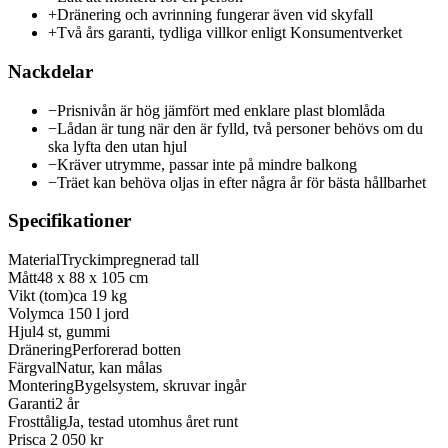
+
Dränering och avrinning fungerar även vid skyfall
+
Två års garanti, tydliga villkor enligt Konsumentverket
Nackdelar
−
Prisnivån är hög jämfört med enklare plast blomlåda
−
Lådan är tung när den är fylld, två personer behövs om du
ska lyfta den utan hjul
−
Kräver utrymme, passar inte på mindre balkong
−
Träet kan behöva oljas in efter några år för bästa hållbarhet
Specifikationer
Material
Tryckimpregnerad tall
Mått
48 x 88 x 105 cm
Vikt (tom)
ca 19 kg
Volym
ca 150 l jord
Hjul
4 st, gummi
Dränering
Perforerad botten
Färgval
Natur, kan målas
Montering
Bygelsystem, skruvar ingår
Garanti
2 år
Frosttålig
Ja, testad utomhus året runt
Pris
ca 2 050 kr