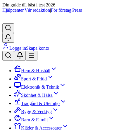
Din guide till bäst i test 2026
Hjälpcenter
|
Vår redaktion
|
För företag
|
Press
Logga in
Skapa konto
Hem & Hushåll
Sport & Fritid
Elektronik & Teknik
Skönhet & Hälsa
Trädgård & Utemiljö
Bygg & Verktyg
Barn & Familj
Kläder & Accessoarer