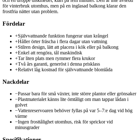
och en droppe diskmedel, klart på fem minuter. Den är inte avsedd
för vinterbruk utomhus, men på en inglasad balkong klarar den
frostfria nätter utan problem.
Fördelar
+
Självvattnande funktion fungerar utan krångel
+
Håller örter fräscha i flera dagar utan vattning
+
Stilren design, lätt att placera i kök eller på balkong
+
Enkel att rengöra, tål maskindisk
+
Tar liten plats men rymmer flera krukor
+
Två års garanti, generöst i denna prisklass
+
Relativt låg kostnad för självvattnande blomlåda
Nackdelar
−
Passar bara för små växter, inte större plantor eller grönsaker
−
Plastmaterialet känns lite ömtåligt om man tappar lådan i
golvet
−
Vattenreservoaren behöver fyllas på var 5–7:e dag vid hög
värme
−
Ingen frosttålighet utomhus, risk för sprickor vid
minusgrader
Specifikationer