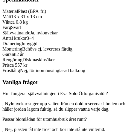
Material
Plast (BPA-fri)
Mått
13 x 31 x 13 cm
Vikt
ca 0,8 kg
Färg
Svart
Självvattnande
Ja, nylonvekar
Antal krukor
3–4
Dränering
Inbyggd
Montering
Behövs ej, levereras färdig
Garanti
2 år
Rengöring
Diskmaskinsäker
Pris
ca 557 kr
Frosttålig
Nej, för inomhus/inglasad balkong
Vanliga frågor
Hur fungerar självvattningen i Eva Solo Örtorganisatör?
, Nylonvekar suger upp vatten från en dold reservoar i botten och
håller jorden lagom fuktig, så du slipper vattna varje dag.
Passar blomlådan för utomhusbruk året runt?
, Nej, plasten tål inte frost och bör inte stå ute vintertid.