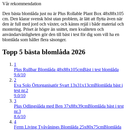
Vår rekommendation
Den bästa blomlåda just nu är Plus Rollable Plant Box 48x88x105
cm. Den klarar svensk höst utan problem, är lätt att flytta även när
den är full med jord och växter, och känns rejäl i både material och
montering. Priset är högre än snittet, men kvaliteten och
användarvänligheten gör den till bäst i test för dig som vill ha en
blomlåda som håller flera säsonger.
Topp 5 bästa
blomlåda
2026
1
Plus Rullbar Blomlåda 48x88x105cm
Bäst i test blomlåda
9.6/10
2
Eva Solo Örtorganisatör Svart 13x31x13cm
Blomlåda bäst i
test nr.2
9.0/10
3
Plus Odlingslåda med Ben 37x88x39cm
Blomlåda bäst i test
nr.3
8.6/10
4
Ferm Living Tvåvånings Blomlåda 25x80x75cm
Blomlåda