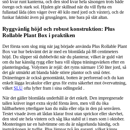
snö kvar runt kanterna, och den stod kvar hela säsongen trots både
ösregn och stark sol. Hjulen gör skillnad när du vill flytta en
fullastad låda (den väger över 40 kilo med jord och växter), och de
funkar faktiskt även på grusgången, inte bara på slät altan.
Ryggvänlig höjd och robust konstruktion: Plus
Rollable Plant Box i praktiken
Det första som slog mig när jag började använda Plus Rollable Plant
Box var hur bekvämt det är med en blomlåda på 88 centimeters
höjd. Du slipper stå dubbelvikt när du planterar, vilket är guld värt
om du har känslig rygg eller bara vill slippa träningsvärken efter en
planteringsdag. Volymen är rejäl: det ryms närmare 150 liter jord, så
det går utmärkt att blanda både större plantor och små örter.
Dräneringen är också genomtänkt, botten är perforerad och du kan
enkelt lägga lecakulor eller grus för extra säkerhet mot övervattning,
vilket
SLU
ofta lyfter fram i sina odlingsråd .
När det gäller blomlåda underhåll är det enkelt. Den impregnerade
tallen kräver inget extra skydd första åren, men vill du öka
hållbarheten ytterligare kan du måla eller olja in den på senvåren.
Testet visade även att lådan klarar frost utan sprickor eller skevhet,
den stod ute hela vintern och såg lika stabil ut i mars som i oktober.
Monteringen tar en halvtimme om du är någorlunda händig, och
instruktionen är tydlig. Plus lämnar två års garanti, vilket känns