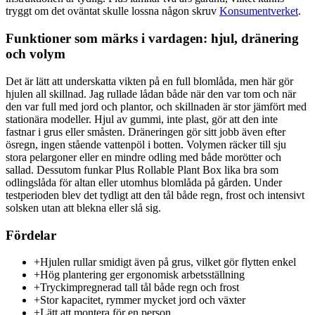
tryggt om det oväntat skulle lossna någon skruv
Konsumentverket
.
Funktioner som märks i vardagen: hjul, dränering
och volym
Det är lätt att underskatta vikten på en full blomlåda, men här gör
hjulen all skillnad. Jag rullade lådan både när den var tom och när
den var full med jord och plantor, och skillnaden är stor jämfört med
stationära modeller. Hjul av gummi, inte plast, gör att den inte
fastnar i grus eller småsten. Dräneringen gör sitt jobb även efter
ösregn, ingen stående vattenpöl i botten. Volymen räcker till sju
stora pelargoner eller en mindre odling med både morötter och
sallad. Dessutom funkar Plus Rollable Plant Box lika bra som
odlingslåda för altan eller utomhus blomlåda på gården. Under
testperioden blev det tydligt att den tål både regn, frost och intensivt
solsken utan att blekna eller slå sig.
Fördelar
+
Hjulen rullar smidigt även på grus, vilket gör flytten enkel
+
Hög plantering ger ergonomisk arbetsställning
+
Tryckimpregnerad tall tål både regn och frost
+
Stor kapacitet, rymmer mycket jord och växter
+
Lätt att montera för en person