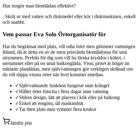
Hur rengör man blomlådan effektivt?
, Skölj ur med vatten och diskmedel eller kör i diskmaskinen, enkelt
och snabbt.
Vem passar Eva Solo Örtorganisatör för
Har du begränsat med plats, vill odla örter men glömmer vattningen
ibland, då är detta en av de mest prisvärda blomlådorna för små
utrymmen. Perfekt för dig som vill ha färska kryddor i köket, i
uterummet eller på en smal balkonglåda. Visst, priset är högre än
enklaste plastlådan, men självvattningen gör verkligen skillnad om
du vill slippa vissna örter när livet kommer emellan.
✓
Självvattnande funktion fungerar utan krångel
✓
Håller örter fräscha i flera dagar utan vattning
✓
Stilren design, lätt att placera i kök eller på balkong
✓
Enkel att rengöra, tål maskindisk
✓
Tar liten plats men rymmer flera krukor
Jämför pris