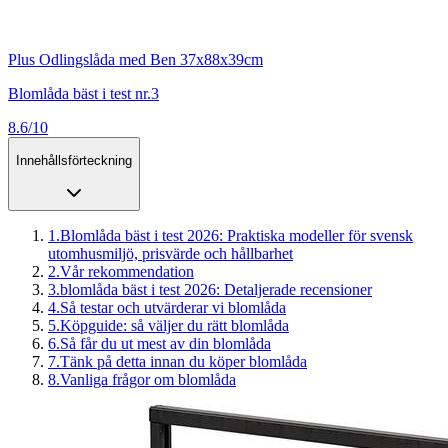
Plus Odlingslåda med Ben 37x88x39cm
Blomlåda bäst i test nr.3
8.6/10
Innehållsförteckning
1
.
Blomlåda bäst i test 2026: Praktiska modeller för svensk
utomhusmiljö, prisvärde och hållbarhet
2
.
Vår rekommendation
3
.
blomlåda bäst i test 2026: Detaljerade recensioner
4
.
Så testar och utvärderar vi blomlåda
5
.
Köpguide: så väljer du rätt blomlåda
6
.
Så får du ut mest av din blomlåda
7
.
Tänk på detta innan du köper blomlåda
8
.
Vanliga frågor om blomlåda