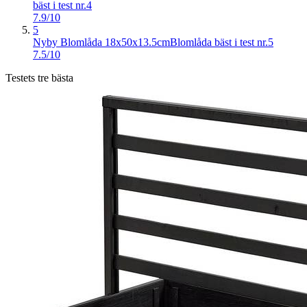
bäst i test nr.4
7.9/10
5
Nyby Blomlåda 18x50x13.5cm
Blomlåda bäst i test nr.5
7.5/10
Testets tre bästa