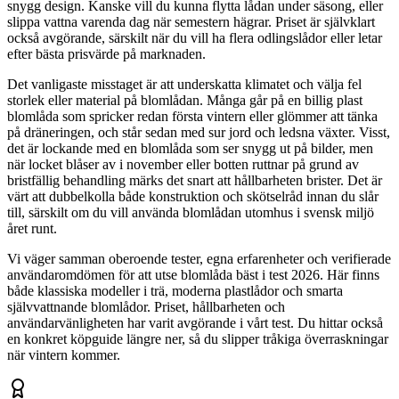
snygg design. Kanske vill du kunna flytta lådan under säsong, eller
slippa vattna varenda dag när semestern hägrar. Priset är självklart
också avgörande, särskilt när du vill ha flera odlingslådor eller letar
efter bästa prisvärde på marknaden.
Det vanligaste misstaget är att underskatta klimatet och välja fel
storlek eller material på blomlådan. Många går på en billig plast
blomlåda som spricker redan första vintern eller glömmer att tänka
på dräneringen, och står sedan med sur jord och ledsna växter. Visst,
det är lockande med en blomlåda som ser snygg ut på bilder, men
när locket blåser av i november eller botten ruttnar på grund av
bristfällig behandling märks det snart att hållbarheten brister. Det är
värt att dubbelkolla både konstruktion och skötselråd innan du slår
till, särskilt om du vill använda blomlådan utomhus i svensk miljö
året runt.
Vi väger samman oberoende tester, egna erfarenheter och verifierade
användaromdömen för att utse blomlåda bäst i test 2026. Här finns
både klassiska modeller i trä, moderna plastlådor och smarta
självvattnande blomlådor. Priset, hållbarheten och
användarvänligheten har varit avgörande i vårt test. Du hittar också
en konkret köpguide längre ner, så du slipper tråkiga överraskningar
när vintern kommer.