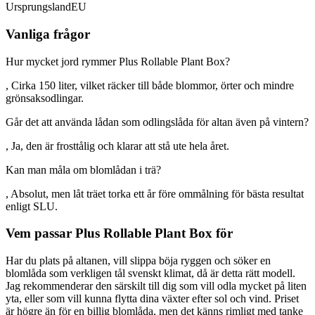
Ursprungsland
EU
Vanliga frågor
Hur mycket jord rymmer Plus Rollable Plant Box?
, Cirka 150 liter, vilket räcker till både blommor, örter och mindre
grönsaksodlingar.
Går det att använda lådan som odlingslåda för altan även på vintern?
, Ja, den är frosttålig och klarar att stå ute hela året.
Kan man måla om blomlådan i trä?
, Absolut, men låt träet torka ett år före ommålning för bästa resultat
enligt SLU.
Vem passar Plus Rollable Plant Box för
Har du plats på altanen, vill slippa böja ryggen och söker en
blomlåda som verkligen tål svenskt klimat, då är detta rätt modell.
Jag rekommenderar den särskilt till dig som vill odla mycket på liten
yta, eller som vill kunna flytta dina växter efter sol och vind. Priset
är högre än för en billig blomlåda, men det känns rimligt med tanke