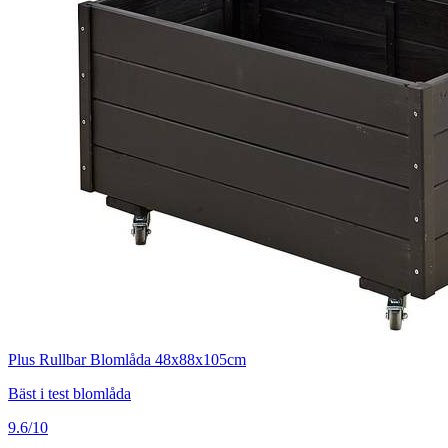
Plus Rullbar Blomlåda 48x88x105cm
Bäst i test blomlåda
9.6/10