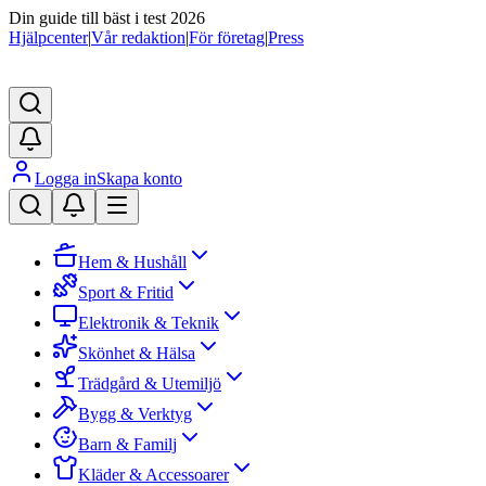
Din guide till bäst i test 2026
Hjälpcenter
|
Vår redaktion
|
För företag
|
Press
Logga in
Skapa konto
Hem & Hushåll
Sport & Fritid
Elektronik & Teknik
Skönhet & Hälsa
Trädgård & Utemiljö
Bygg & Verktyg
Barn & Familj
Kläder & Accessoarer