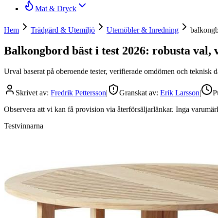
Mat & Dryck
Hem
Trädgård & Utemiljö
Utemöbler & Inredning
balkong
Balkongbord bäst i test 2026: robusta val,
Urval baserat på oberoende tester, verifierade omdömen och teknisk dat
Skrivet av:
Fredrik Pettersson
|
Granskat av:
Erik Larsson
|
P
Observera att vi kan få provision via återförsäljarlänkar. Inga varum
Testvinnarna