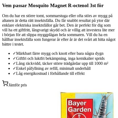
Vem passar Mosquito Magnet R-octenol 3st för
Om du har en större tomt, sommarstuga eller ofta störs av mygg på
altanen är detta rätt insektsfälla. Du får snabbt resultat på ytor där
enklare elektriska insektsfällor går bet. Den är perfekt för dig som
vill ha ett giftfritt, långvarigt skydd och är villig att investera lite mer
i början för att slippa myggplågan hela sommaren. Vill du ha en
hållbar insektsfälla som fungerar år efter år är det svårt att hitta något
bättre i testet.
✓
Märkbart färre mygg och knott efter bara några dygn
✓
Giftfri och luktfri bekämpning, inga kemikalier sprids
✓
Lång räckvidd, täcker större trädgårdar upp till 1000 m²
✓
Enkel påfyllning av refill, minimalt underhåll
✓
Låg energikostnad i förhållande till effekt
Jämför pris