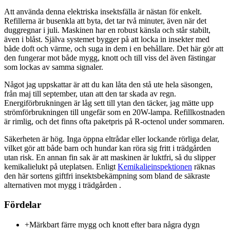
Att använda denna elektriska insektsfälla är nästan för enkelt.
Refillerna är busenkla att byta, det tar två minuter, även när det
duggregnar i juli. Maskinen har en robust känsla och står stabilt,
även i blåst. Själva systemet bygger på att locka in insekter med
både doft och värme, och suga in dem i en behållare. Det här gör att
den fungerar mot både mygg, knott och till viss del även fästingar
som lockas av samma signaler.
Något jag uppskattar är att du kan låta den stå ute hela säsongen,
från maj till september, utan att den tar skada av regn.
Energiförbrukningen är låg sett till ytan den täcker, jag mätte upp
strömförbrukningen till ungefär som en 20W-lampa. Refillkostnaden
är rimlig, och det finns ofta paketpris på R-octenol under sommaren.
Säkerheten är hög. Inga öppna eltrådar eller lockande rörliga delar,
vilket gör att både barn och hundar kan röra sig fritt i trädgården
utan risk. En annan fin sak är att maskinen är luktfri, så du slipper
kemikalielukt på uteplatsen. Enligt
Kemikalieinspektionen
räknas
den här sortens giftfri insektsbekämpning som bland de säkraste
alternativen mot mygg i trädgården .
Fördelar
+
Märkbart färre mygg och knott efter bara några dygn