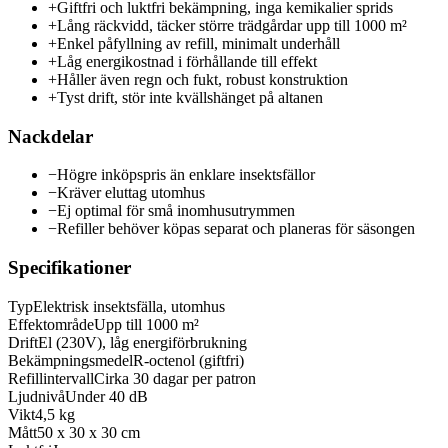
+
Giftfri och luktfri bekämpning, inga kemikalier sprids
+
Lång räckvidd, täcker större trädgårdar upp till 1000 m²
+
Enkel påfyllning av refill, minimalt underhåll
+
Låg energikostnad i förhållande till effekt
+
Håller även regn och fukt, robust konstruktion
+
Tyst drift, stör inte kvällshänget på altanen
Nackdelar
−
Högre inköpspris än enklare insektsfällor
−
Kräver eluttag utomhus
−
Ej optimal för små inomhusutrymmen
−
Refiller behöver köpas separat och planeras för säsongen
Specifikationer
Typ
Elektrisk insektsfälla, utomhus
Effektområde
Upp till 1000 m²
Drift
El (230V), låg energiförbrukning
Bekämpningsmedel
R-octenol (giftfri)
Refillintervall
Cirka 30 dagar per patron
Ljudnivå
Under 40 dB
Vikt
4,5 kg
Mått
50 x 30 x 30 cm