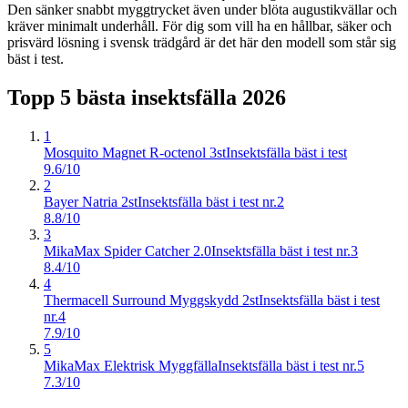
Den sänker snabbt myggtrycket även under blöta augustikvällar och
kräver minimalt underhåll. För dig som vill ha en hållbar, säker och
prisvärd lösning i svensk trädgård är det här den modell som står sig
bäst i test.
Topp 5 bästa
insektsfälla
2026
1
Mosquito Magnet R-octenol 3st
Insektsfälla bäst i test
9.6/10
2
Bayer Natria 2st
Insektsfälla bäst i test nr.2
8.8/10
3
MikaMax Spider Catcher 2.0
Insektsfälla bäst i test nr.3
8.4/10
4
Thermacell Surround Myggskydd 2st
Insektsfälla bäst i test
nr.4
7.9/10
5
MikaMax Elektrisk Myggfälla
Insektsfälla bäst i test nr.5
7.3/10