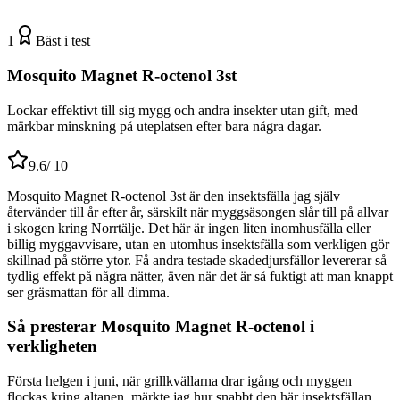
1
Bäst i test
Mosquito Magnet R-octenol 3st
Lockar effektivt till sig mygg och andra insekter utan gift, med
märkbar minskning på uteplatsen efter bara några dagar.
9.6
/ 10
Mosquito Magnet R-octenol 3st är den insektsfälla jag själv
återvänder till år efter år, särskilt när myggsäsongen slår till på allvar
i skogen kring Norrtälje. Det här är ingen liten inomhusfälla eller
billig myggavvisare, utan en utomhus insektsfälla som verkligen gör
skillnad på större ytor. Få andra testade skadedjursfällor levererar så
tydlig effekt på några nätter, även när det är så fuktigt att man knappt
ser gräsmattan för all dimma.
Så presterar Mosquito Magnet R-octenol i
verkligheten
Första helgen i juni, när grillkvällarna drar igång och myggen
flockas kring altanen, märkte jag hur snabbt den här insektsfällan