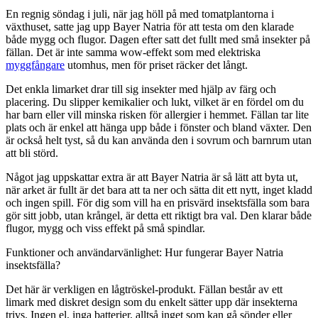
En regnig söndag i juli, när jag höll på med tomatplantorna i
växthuset, satte jag upp Bayer Natria för att testa om den klarade
både mygg och flugor. Dagen efter satt det fullt med små insekter på
fällan. Det är inte samma wow-effekt som med elektriska
myggfångare
utomhus, men för priset räcker det långt.
Det enkla limarket drar till sig insekter med hjälp av färg och
placering. Du slipper kemikalier och lukt, vilket är en fördel om du
har barn eller vill minska risken för allergier i hemmet. Fällan tar lite
plats och är enkel att hänga upp både i fönster och bland växter. Den
är också helt tyst, så du kan använda den i sovrum och barnrum utan
att bli störd.
Något jag uppskattar extra är att Bayer Natria är så lätt att byta ut,
när arket är fullt är det bara att ta ner och sätta dit ett nytt, inget kladd
och ingen spill. För dig som vill ha en prisvärd insektsfälla som bara
gör sitt jobb, utan krångel, är detta ett riktigt bra val. Den klarar både
flugor, mygg och viss effekt på små spindlar.
Funktioner och användarvänlighet: Hur fungerar Bayer Natria
insektsfälla?
Det här är verkligen en lågtröskel-produkt. Fällan består av ett
limark med diskret design som du enkelt sätter upp där insekterna
trivs. Ingen el, inga batterier, alltså inget som kan gå sönder eller