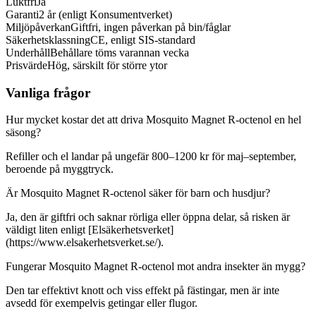
Luktfri
Ja
Garanti
2 år (enligt Konsumentverket)
Miljöpåverkan
Giftfri, ingen påverkan på bin/fåglar
Säkerhetsklassning
CE, enligt SIS-standard
Underhåll
Behållare töms varannan vecka
Prisvärde
Hög, särskilt för större ytor
Vanliga frågor
Hur mycket kostar det att driva Mosquito Magnet R-octenol en hel
säsong?
Refiller och el landar på ungefär 800–1200 kr för maj–september,
beroende på myggtryck.
Är Mosquito Magnet R-octenol säker för barn och husdjur?
Ja, den är giftfri och saknar rörliga eller öppna delar, så risken är
väldigt liten enligt [Elsäkerhetsverket]
(https://www.elsakerhetsverket.se/).
Fungerar Mosquito Magnet R-octenol mot andra insekter än mygg?
Den tar effektivt knott och viss effekt på fästingar, men är inte
avsedd för exempelvis getingar eller flugor.