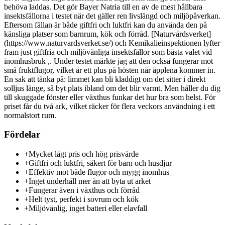
behöva laddas. Det gör Bayer Natria till en av de mest hållbara
insektsfällorna i testet när det gäller ren livslängd och miljöpåverkan.
Eftersom fällan är både giftfri och luktfri kan du använda den på
känsliga platser som barnrum, kök och förråd. [Naturvårdsverket]
(https://www.naturvardsverket.se/) och Kemikalieinspektionen lyfter
fram just giftfria och miljövänliga insektsfällor som bästa valet vid
inomhusbruk ,. Under testet märkte jag att den också fungerar mot
små fruktflugor, vilket är ett plus på hösten när äpplena kommer in.
En sak att tänka på: limmet kan bli kladdigt om det sitter i direkt
solljus länge, så byt plats ibland om det blir varmt. Men håller du dig
till skuggade fönster eller växthus funkar det hur bra som helst. För
priset får du två ark, vilket räcker för flera veckors användning i ett
normalstort rum.
Fördelar
+
Mycket lågt pris och hög prisvärde
+
Giftfri och luktfri, säkert för barn och husdjur
+
Effektiv mot både flugor och mygg inomhus
+
Inget underhåll mer än att byta ut arket
+
Fungerar även i växthus och förråd
+
Helt tyst, perfekt i sovrum och kök
+
Miljövänlig, inget batteri eller elavfall