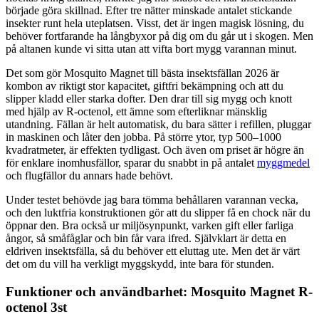
började göra skillnad. Efter tre nätter minskade antalet stickande
insekter runt hela uteplatsen. Visst, det är ingen magisk lösning, du
behöver fortfarande ha långbyxor på dig om du går ut i skogen. Men
på altanen kunde vi sitta utan att vifta bort mygg varannan minut.
Det som gör Mosquito Magnet till bästa insektsfällan 2026 är
kombon av riktigt stor kapacitet, giftfri bekämpning och att du
slipper kladd eller starka dofter. Den drar till sig mygg och knott
med hjälp av R-octenol, ett ämne som efterliknar mänsklig
utandning. Fällan är helt automatisk, du bara sätter i refillen, pluggar
in maskinen och låter den jobba. På större ytor, typ 500–1000
kvadratmeter, är effekten tydligast. Och även om priset är högre än
för enklare inomhusfällor, sparar du snabbt in på antalet
myggmedel
och flugfällor du annars hade behövt.
Under testet behövde jag bara tömma behållaren varannan vecka,
och den luktfria konstruktionen gör att du slipper få en chock när du
öppnar den. Bra också ur miljösynpunkt, varken gift eller farliga
ångor, så småfåglar och bin får vara ifred. Självklart är detta en
eldriven insektsfälla, så du behöver ett eluttag ute. Men det är värt
det om du vill ha verkligt myggskydd, inte bara för stunden.
Funktioner och användbarhet: Mosquito Magnet R-
octenol 3st