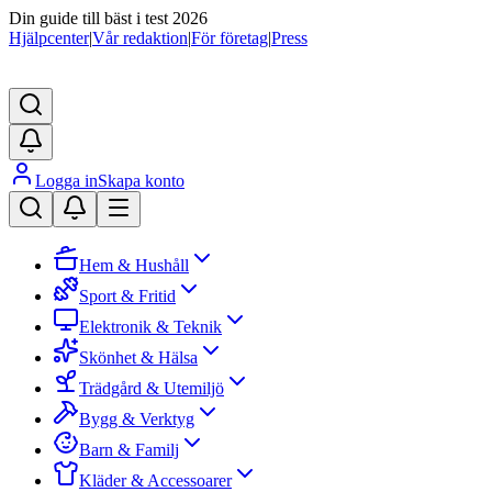
Din guide till bäst i test 2026
Hjälpcenter
|
Vår redaktion
|
För företag
|
Press
Logga in
Skapa konto
Hem & Hushåll
Sport & Fritid
Elektronik & Teknik
Skönhet & Hälsa
Trädgård & Utemiljö
Bygg & Verktyg
Barn & Familj
Kläder & Accessoarer