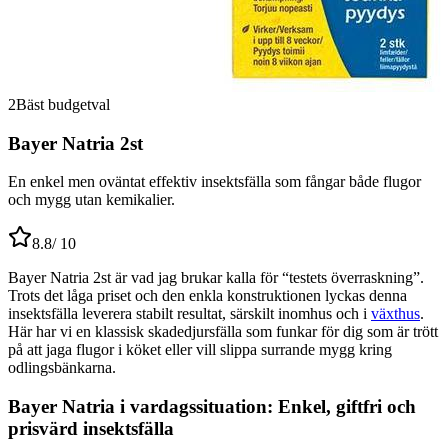
2
Bäst budgetval
Bayer Natria 2st
En enkel men oväntat effektiv insektsfälla som fångar både flugor
och mygg utan kemikalier.
8.8
/ 10
Bayer Natria 2st är vad jag brukar kalla för “testets överraskning”.
Trots det låga priset och den enkla konstruktionen lyckas denna
insektsfälla leverera stabilt resultat, särskilt inomhus och i
växthus
.
Här har vi en klassisk skadedjursfälla som funkar för dig som är trött
på att jaga flugor i köket eller vill slippa surrande mygg kring
odlingsbänkarna.
Bayer Natria i vardagssituation: Enkel, giftfri och
prisvärd insektsfälla