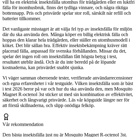
vill ha en elektrisk insektsfälla utomhus för trädgården eller en luktfri
fälla för inomhusbruk, finns det tydliga vinnare, och några riktiga
bottennapp. Pris och prisvärde spelar stor roll, särskilt när refill och
batterier tillkommer.
Det vanligaste misstaget är att välja fel typ av insektsfälla för miljön
där du ska använda den. Många köper en billig elektrisk fälla och
hoppas den klarar hela trädgården, eller ställer en utomhusmodell i
köket. Det blir sällan bra. Effektiv insektsbekämpning kräver rätt
placerad fälla, anpassad för svenska förhållanden. Missar du det,
spelar det ingen roll om insektsfällan fått högsta betyg i test,
resultatet uteblir ändå. Och är du inte beredd på de löpande
kostnaderna, kan prisvärdet snabbt sjunka.
Vi väger samman oberoende tester, verifierade användarrecensioner
och egna erfarenheter i vår testguide. Vilken insektsfälla som är bäst
i test 2026 beror på var och hur du ska använda den, men Mosquito
Magnet R-octenol 3st sticker ut med sin kombination av effektivitet,
säkerhet och långvarigt prisvärde. Läs vår köpguide längre ner för
att förstå skillnaderna, och slipp onödiga felköp.
Vår rekommendation
Den bästa insektsfälla just nu är Mosquito Magnet R-octenol 3st.