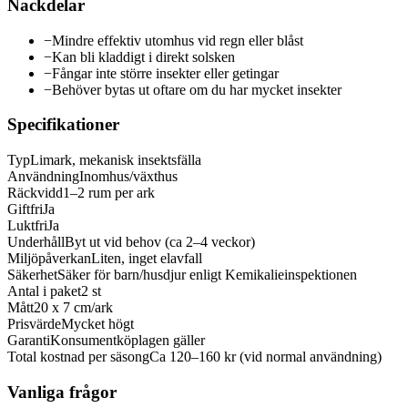
Nackdelar
−
Mindre effektiv utomhus vid regn eller blåst
−
Kan bli kladdigt i direkt solsken
−
Fångar inte större insekter eller getingar
−
Behöver bytas ut oftare om du har mycket insekter
Specifikationer
Typ
Limark, mekanisk insektsfälla
Användning
Inomhus/växthus
Räckvidd
1–2 rum per ark
Giftfri
Ja
Luktfri
Ja
Underhåll
Byt ut vid behov (ca 2–4 veckor)
Miljöpåverkan
Liten, inget elavfall
Säkerhet
Säker för barn/husdjur enligt Kemikalieinspektionen
Antal i paket
2 st
Mått
20 x 7 cm/ark
Prisvärde
Mycket högt
Garanti
Konsumentköplagen gäller
Total kostnad per säsong
Ca 120–160 kr (vid normal användning)
Vanliga frågor