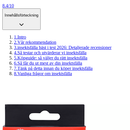
8.4/10
Innehållsförteckning
1
.
Intro
2
.
Vår rekommendation
3
.
insektsfälla bäst i test 2026: Detaljerade recensioner
4
.
Så testar och utvärderar vi insektsfälla
5
.
Köpguide: så väljer du rätt insektsfälla
6
.
Så får du ut mest av din insektsfälla
7
.
Tänk på detta innan du köper insektsfälla
8
.
Vanliga frågor om insektsfälla