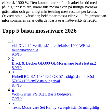
elektrisk 1500 W. Den kombinerar kraft och arbetsbredd med
pålitlig uppsamlare, klarar tuff mossa även på fuktiga svenska
gräsmattor och ger enligt min testning mest resultat per krona.
Oavsett om du vårstädar, bekämpar mossa eller vill lufta gräsmattan
inför sommaren så är detta det bästa gräsmatteverktyget 2026.
Topp 5 bästa
mossrivare
2026
1
vidaXL 2-i-1 vertikalskärare elektrisk 1500 W
Bästa
multifunktionella
9.6/10
2
Black & Decker GD300-GB
Mossrivare bäst i test nr.2
8.9/10
3
Einhell RG-SA 1434 GC-GR 57 Trädgårdsrulle Röd
57x32x106 cm
Bästa budgetval
8.4/10
4
Wolf-Garten VS 302 E
Bästa budgetval
7.9/10
5
Texas Mossrivare Set Handy Sweep
Bästa för mångsidig