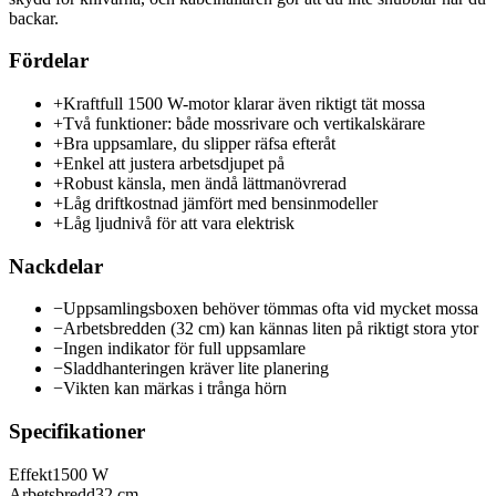
backar.
Fördelar
+
Kraftfull 1500 W-motor klarar även riktigt tät mossa
+
Två funktioner: både mossrivare och vertikalskärare
+
Bra uppsamlare, du slipper räfsa efteråt
+
Enkel att justera arbetsdjupet på
+
Robust känsla, men ändå lättmanövrerad
+
Låg driftkostnad jämfört med bensinmodeller
+
Låg ljudnivå för att vara elektrisk
Nackdelar
−
Uppsamlingsboxen behöver tömmas ofta vid mycket mossa
−
Arbetsbredden (32 cm) kan kännas liten på riktigt stora ytor
−
Ingen indikator för full uppsamlare
−
Sladdhanteringen kräver lite planering
−
Vikten kan märkas i trånga hörn
Specifikationer
Effekt
1500 W
Arbetsbredd
32 cm