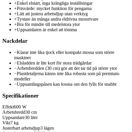
+
Enkel elstart, inga krångliga inställningar
+
Prisvärde: mycket funktion för pengarna
+
Lätt att justera arbetsdjup utan verktyg
+
Tystare än många andra eldrivna mossrivare
+
Bra för mindre till medelstora ytor
+
Uppsamlaren är enkel att tömma
Nackdelar
−
Klarar inte lika tjock eller kompakt mossa som större
maskiner
−
Elsladden är lite kort för stora trädgårdar
−
Arbetsbredden (30 cm) gör att det tar tid på större ytor
−
Plastdetaljerna känns inte lika robusta som på premium-
modeller
−
Uppsamlingspåsen kan lossna om den fylls för snabbt
Specifikationer
Effekt
600 W
Arbetsbredd
30 cm
Uppsamlare
30 liter
Vikt
7 kg
Justerbart arbetsdjup
3 lägen