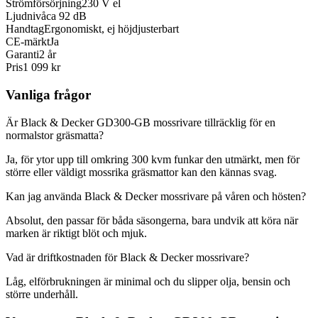
Strömförsörjning
230 V el
Ljudnivå
ca 92 dB
Handtag
Ergonomiskt, ej höjdjusterbart
CE-märkt
Ja
Garanti
2 år
Pris
1 099 kr
Vanliga frågor
Är Black & Decker GD300-GB mossrivare tillräcklig för en
normalstor gräsmatta?
Ja, för ytor upp till omkring 300 kvm funkar den utmärkt, men för
större eller väldigt mossrika gräsmattor kan den kännas svag.
Kan jag använda Black & Decker mossrivare på våren och hösten?
Absolut, den passar för båda säsongerna, bara undvik att köra när
marken är riktigt blöt och mjuk.
Vad är driftkostnaden för Black & Decker mossrivare?
Låg, elförbrukningen är minimal och du slipper olja, bensin och
större underhåll.