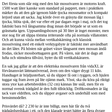
Det första som slår mig med den här mossrivaren är motorns kraft.
1500 watt låter kanske som standard på pappret, men i praktiken
märker du att den går igenom både tjocka mossmattor och kompakt
lerjord utan att sacka. Jag körde över en gräsyta där mossan låg i
tjocka, blöta sjok, det var efter ett par dagars regn i maj, och det tog
faktiskt bara två långsamma drag innan det började se ut som en
gräsmatta igen. Uppsamlingsboxen på 30 liter är inget monster, men
stor nog för att slippa tömma irriterande ofta på normala villatomter.
Och att kunna växla mellan vertikalskärning och klassisk
mossrivning med ett enkelt verktygsbyte är faktiskt mer användbart
än det låter. På hösten när gräset växer långsamt men mossan ändå
frodas, räcker mossborttagaren gott. På våren, när det är dags att
lufta och stimulera tillväxt, byter du till vertikalskäraren.
En sak jag gillar är att den elektriska mossrivaren från vidaXL är
förvånansvärt lättmanövrerad, även om den väger drygt 11 kilo.
Handtaget är höjdjusterbart, så du slipper få ont i ryggen, och hjulen
tuggar sig fram även på lite ojämn mark. Visst, ska du köra på riktigt
stora ytor kan arbetsbredden (32 cm) kännas lite snål, men för en
normal svensk trädgård är den fullt tillräcklig. Driftkostnaden är låg
tack vare eldriften, och du slipper avgaser och underhåll som med
bensinmodeller.
Prisvärdet då? 2 230 kr är inte billigt, men här får du två
trädgårdsredskap i ett, och den klarade testet bättre än flera dyrare