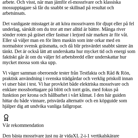
arbete. Och visst, när man jämför el-mossrivare och klassiska
mossupptagare så får du snabbt se skillnad på resultat och
arbetsinsats.
Det vanligaste misstaget är att köra mossrivaren för djupt eller på fel
underlag, särskilt om du tror att mer alltid är bättre. Många river
sönder roten på gräset eller fastnar i lerjord när marken är för våt.
Eller så väljer man en för liten maskin som inte orkar med en
normalstor svensk gräsmatta, och då blir prisvärdet snabbt sämre än
tänkt. Det är också lätt att underskatta hur mycket tid och energi som
faktiskt går åt om du väljer fel arbetsbredd eller underskattar hur
mycket mossa som ska upp.
Vi väger samman oberoende tester från Testfakta och Råd & Rön,
praktisk användning i svenska trädgårdar och verklig priskoll innan
vi utser bäst i test. Vi har provkört både elektriska mossrivare och
enklare mossborttagare på blött och torrt gräs, med fokus på
funktion per krona och hållbarhet i vårt klimat. I den här guiden
hittar du både vinnare, prisvärda alternativ och en köpguide som
hjälper dig att undvika vanliga fallgropar.
Vår rekommendation
Den bästa mossrivare just nu är vidaXL 2-i-1 vertikalskärare