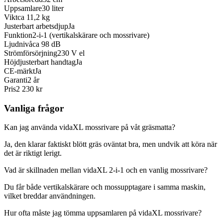
Uppsamlare
30 liter
Vikt
ca 11,2 kg
Justerbart arbetsdjup
Ja
Funktion
2-i-1 (vertikalskärare och mossrivare)
Ljudnivå
ca 98 dB
Strömförsörjning
230 V el
Höjdjusterbart handtag
Ja
CE-märkt
Ja
Garanti
2 år
Pris
2 230 kr
Vanliga frågor
Kan jag använda vidaXL mossrivare på våt gräsmatta?
Ja, den klarar faktiskt blött gräs oväntat bra, men undvik att köra när
det är riktigt lerigt.
Vad är skillnaden mellan vidaXL 2-i-1 och en vanlig mossrivare?
Du får både vertikalskärare och mossupptagare i samma maskin,
vilket breddar användningen.
Hur ofta måste jag tömma uppsamlaren på vidaXL mossrivare?