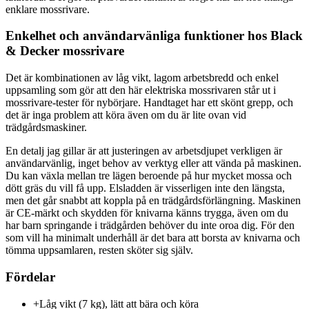
enklare mossrivare.
Enkelhet och användarvänliga funktioner hos Black
& Decker mossrivare
Det är kombinationen av låg vikt, lagom arbetsbredd och enkel
uppsamling som gör att den här elektriska mossrivaren står ut i
mossrivare-tester för nybörjare. Handtaget har ett skönt grepp, och
det är inga problem att köra även om du är lite ovan vid
trädgårdsmaskiner.
En detalj jag gillar är att justeringen av arbetsdjupet verkligen är
användarvänlig, inget behov av verktyg eller att vända på maskinen.
Du kan växla mellan tre lägen beroende på hur mycket mossa och
dött gräs du vill få upp. Elsladden är visserligen inte den längsta,
men det går snabbt att koppla på en trädgårdsförlängning. Maskinen
är CE-märkt och skydden för knivarna känns trygga, även om du
har barn springande i trädgården behöver du inte oroa dig. För den
som vill ha minimalt underhåll är det bara att borsta av knivarna och
tömma uppsamlaren, resten sköter sig själv.
Fördelar
+
Låg vikt (7 kg), lätt att bära och köra