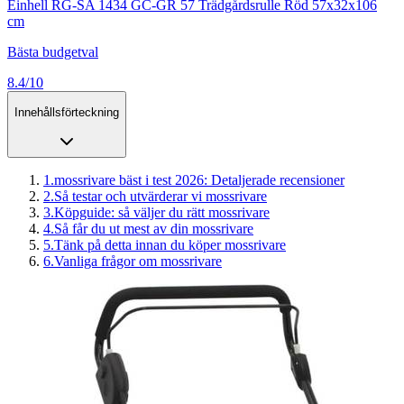
Einhell RG-SA 1434 GC-GR 57 Trädgårdsrulle Röd 57x32x106
cm
Bästa budgetval
8.4/10
Innehållsförteckning
1
.
mossrivare bäst i test 2026: Detaljerade recensioner
2
.
Så testar och utvärderar vi mossrivare
3
.
Köpguide: så väljer du rätt mossrivare
4
.
Så får du ut mest av din mossrivare
5
.
Tänk på detta innan du köper mossrivare
6
.
Vanliga frågor om mossrivare