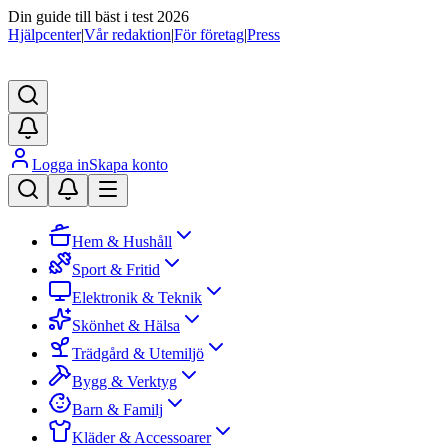
Din guide till bäst i test 2026
Hjälpcenter
|
Vår redaktion
|
För företag
|
Press
Logga in
Skapa konto
Hem & Hushåll
Sport & Fritid
Elektronik & Teknik
Skönhet & Hälsa
Trädgård & Utemiljö
Bygg & Verktyg
Barn & Familj
Kläder & Accessoarer