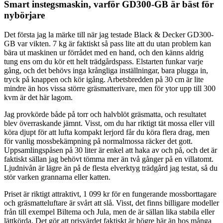
Smart instegsmaskin, varför GD300-GB är bäst för
nybörjare
Det första jag la märke till när jag testade Black & Decker GD300-
GB var vikten. 7 kg är faktiskt så pass lite att du utan problem kan
bära ut maskinen ur förrådet med en hand, och den känns aldrig
tung ens om du kör ett helt trädgårdspass. Elstarten funkar varje
gång, och det behövs inga krångliga inställningar, bara plugga in,
tryck på knappen och kör igång. Arbetsbredden på 30 cm är lite
mindre än hos vissa större gräsmatterivare, men för ytor upp till 300
kvm är det här lagom.
Jag provkörde både på torr och halvblöt gräsmatta, och resultatet
blev överraskande jämnt. Visst, om du har riktigt tät mossa eller vill
köra djupt för att lufta kompakt lerjord får du köra flera drag, men
för vanlig mossbekämpning på normalmossa räcker det gott.
Uppsamlingspåsen på 30 liter är enkel att haka av och på, och det är
faktiskt sällan jag behövt tömma mer än två gånger på en villatomt.
Ljudnivån är lägre än på de flesta elverktyg trädgård jag testat, så du
stör varken grannarna eller katten.
Priset är riktigt attraktivt, 1 099 kr för en fungerande mossborttagare
och gräsmatteluftare är svårt att slå. Visst, det finns billigare modeller
från till exempel Biltema och Jula, men de är sällan lika stabila eller
lättkörda. Det gör att prisvärdet faktiskt är högre här än hos många