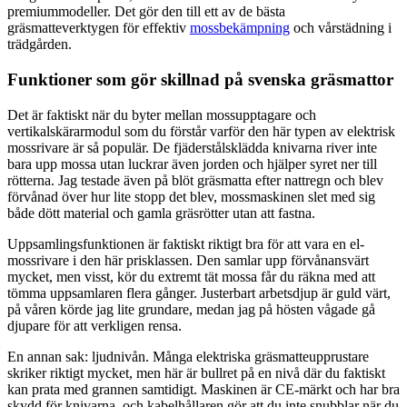
premiummodeller. Det gör den till ett av de bästa
gräsmatteverktygen för effektiv
mossbekämpning
och vårstädning i
trädgården.
Funktioner som gör skillnad på svenska gräsmattor
Det är faktiskt när du byter mellan mossupptagare och
vertikalskärarmodul som du förstår varför den här typen av elektrisk
mossrivare är så populär. De fjäderstålsklädda knivarna river inte
bara upp mossa utan luckrar även jorden och hjälper syret ner till
rötterna. Jag testade även på blöt gräsmatta efter nattregn och blev
förvånad över hur lite stopp det blev, mossmaskinen slet med sig
både dött material och gamla gräsrötter utan att fastna.
Uppsamlingsfunktionen är faktiskt riktigt bra för att vara en el-
mossrivare i den här prisklassen. Den samlar upp förvånansvärt
mycket, men visst, kör du extremt tät mossa får du räkna med att
tömma uppsamlaren flera gånger. Justerbart arbetsdjup är guld värt,
på våren körde jag lite grundare, medan jag på hösten vågade gå
djupare för att verkligen rensa.
En annan sak: ljudnivån. Många elektriska gräsmatteupprustare
skriker riktigt mycket, men här är bullret på en nivå där du faktiskt
kan prata med grannen samtidigt. Maskinen är CE-märkt och har bra
skydd för knivarna, och kabelhållaren gör att du inte snubblar när du