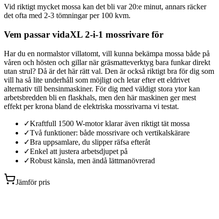
Vid riktigt mycket mossa kan det bli var 20:e minut, annars räcker
det ofta med 2-3 tömningar per 100 kvm.
Vem passar vidaXL 2-i-1 mossrivare för
Har du en normalstor villatomt, vill kunna bekämpa mossa både på
våren och hösten och gillar när gräsmatteverktyg bara funkar direkt
utan strul? Då är det här rätt val. Den är också riktigt bra för dig som
vill ha så lite underhåll som möjligt och letar efter ett eldrivet
alternativ till bensinmaskiner. För dig med väldigt stora ytor kan
arbetsbredden bli en flaskhals, men den här maskinen ger mest
effekt per krona bland de elektriska mossrivarna vi testat.
✓
Kraftfull 1500 W-motor klarar även riktigt tät mossa
✓
Två funktioner: både mossrivare och vertikalskärare
✓
Bra uppsamlare, du slipper räfsa efteråt
✓
Enkel att justera arbetsdjupet på
✓
Robust känsla, men ändå lättmanövrerad
Jämför pris