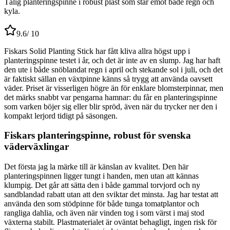
Tålig planteringspinne i robust plast som står emot både regn och
kyla.
9.6
/ 10
Fiskars Solid Planting Stick har fått kliva allra högst upp i
planteringspinne testet i år, och det är inte av en slump. Jag har haft
den ute i både snöblandat regn i april och stekande sol i juli, och det
är faktiskt sällan en växtpinne känns så trygg att använda oavsett
väder. Priset är visserligen högre än för enklare blomsterpinnar, men
det märks snabbt var pengarna hamnar: du får en planteringspinne
som varken böjer sig eller blir spröd, även när du trycker ner den i
kompakt lerjord tidigt på säsongen.
Fiskars planteringspinne, robust för svenska
väderväxlingar
Det första jag la märke till är känslan av kvalitet. Den här
planteringspinnen ligger tungt i handen, men utan att kännas
klumpig. Det går att sätta den i både gammal torvjord och ny
sandblandad rabatt utan att den sviktar det minsta. Jag har testat att
använda den som stödpinne för både tunga tomatplantor och
rangliga dahlia, och även när vinden tog i som värst i maj stod
växterna stabilt. Plastmaterialet är oväntat behagligt, ingen risk för