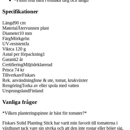
−
Finns ofta bara i enstaka färg och längd
Specifikationer
Längd
90 cm
Material
Återvunnen plast
Diameter
10 mm
Färg
Mörkgrön
UV-resistent
Ja
Vikt
ca 120 g
Antal per förpackning
1
Garanti
2 år
Certifiering
Miljödeklarerad
Pris
ca 74 kr
Tillverkare
Fiskars
Rek. användning
Inne & ute, tomat, krukväxter
Rengöring
Torka av eller spola med vatten
Ursprungsland
Finland
Vanliga frågor
*Vilken planteringspinne är bäst för tomater?*
Fiskars Solid Planting Stick har varit min favorit till tomaterna i
växthuset tack vare sin styrka och att den inte rostar eller böjer sig,