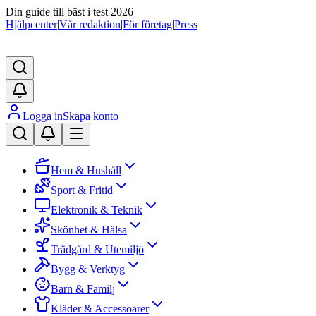
Din guide till bäst i test 2026
Hjälpcenter
|
Vår redaktion
|
För företag
|
Press
Logga in
Skapa konto
Hem & Hushåll
Sport & Fritid
Elektronik & Teknik
Skönhet & Hälsa
Trädgård & Utemiljö
Bygg & Verktyg
Barn & Familj
Kläder & Accessoarer