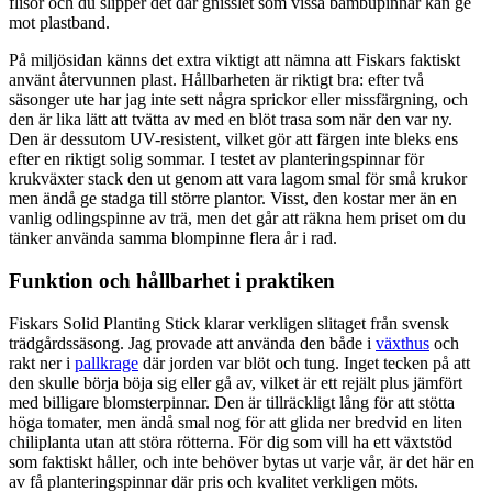
flisor och du slipper det där gnisslet som vissa bambupinnar kan ge
mot plastband.
På miljösidan känns det extra viktigt att nämna att Fiskars faktiskt
använt återvunnen plast. Hållbarheten är riktigt bra: efter två
säsonger ute har jag inte sett några sprickor eller missfärgning, och
den är lika lätt att tvätta av med en blöt trasa som när den var ny.
Den är dessutom UV-resistent, vilket gör att färgen inte bleks ens
efter en riktigt solig sommar. I testet av planteringspinnar för
krukväxter stack den ut genom att vara lagom smal för små krukor
men ändå ge stadga till större plantor. Visst, den kostar mer än en
vanlig odlingspinne av trä, men det går att räkna hem priset om du
tänker använda samma blompinne flera år i rad.
Funktion och hållbarhet i praktiken
Fiskars Solid Planting Stick klarar verkligen slitaget från svensk
trädgårdssäsong. Jag provade att använda den både i
växthus
och
rakt ner i
pallkrage
där jorden var blöt och tung. Inget tecken på att
den skulle börja böja sig eller gå av, vilket är ett rejält plus jämfört
med billigare blomsterpinnar. Den är tillräckligt lång för att stötta
höga tomater, men ändå smal nog för att glida ner bredvid en liten
chiliplanta utan att störa rötterna. För dig som vill ha ett växtstöd
som faktiskt håller, och inte behöver bytas ut varje vår, är det här en
av få planteringspinnar där pris och kvalitet verkligen möts.