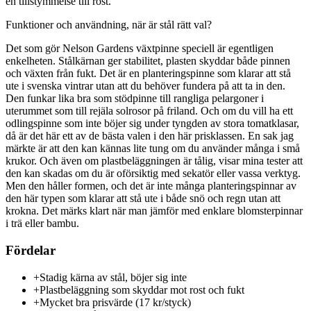
en tillstymmelse till rost.
Funktioner och användning, när är stål rätt val?
Det som gör Nelson Gardens växtpinne speciell är egentligen
enkelheten. Stålkärnan ger stabilitet, plasten skyddar både pinnen
och växten från fukt. Det är en planteringspinne som klarar att stå
ute i svenska vintrar utan att du behöver fundera på att ta in den.
Den funkar lika bra som stödpinne till rangliga pelargoner i
uterummet som till rejäla solrosor på friland. Och om du vill ha ett
odlingspinne som inte böjer sig under tyngden av stora tomatklasar,
då är det här ett av de bästa valen i den här prisklassen. En sak jag
märkte är att den kan kännas lite tung om du använder många i små
krukor. Och även om plastbeläggningen är tålig, visar mina tester att
den kan skadas om du är oförsiktig med sekatör eller vassa verktyg.
Men den håller formen, och det är inte många planteringspinnar av
den här typen som klarar att stå ute i både snö och regn utan att
krokna. Det märks klart när man jämför med enklare blomsterpinnar
i trä eller bambu.
Fördelar
+
Stadig kärna av stål, böjer sig inte
+
Plastbeläggning som skyddar mot rost och fukt
+
Mycket bra prisvärde (17 kr/styck)