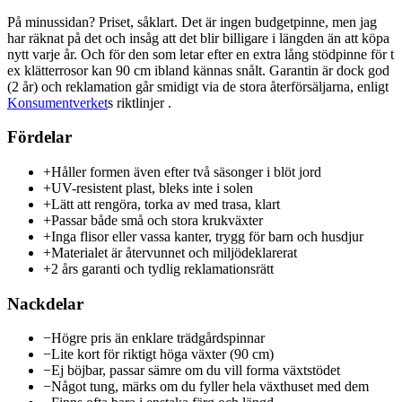
På minussidan? Priset, såklart. Det är ingen budgetpinne, men jag
har räknat på det och insåg att det blir billigare i längden än att köpa
nytt varje år. Och för den som letar efter en extra lång stödpinne för t
ex klätterrosor kan 90 cm ibland kännas snålt. Garantin är dock god
(2 år) och reklamation går smidigt via de stora återförsäljarna, enligt
Konsumentverket
s riktlinjer .
Fördelar
+
Håller formen även efter två säsonger i blöt jord
+
UV-resistent plast, bleks inte i solen
+
Lätt att rengöra, torka av med trasa, klart
+
Passar både små och stora krukväxter
+
Inga flisor eller vassa kanter, trygg för barn och husdjur
+
Materialet är återvunnet och miljödeklarerat
+
2 års garanti och tydlig reklamationsrätt
Nackdelar
−
Högre pris än enklare trädgårdspinnar
−
Lite kort för riktigt höga växter (90 cm)
−
Ej böjbar, passar sämre om du vill forma växtstödet
−
Något tung, märks om du fyller hela växthuset med dem