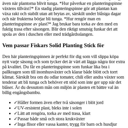
även när plantorna blivit tunga. *Hur påverkar en planteringspinne
växtens tillväxt?* En stadig planteringspinne gör att plantan kan
växa rakt och stabilt utan att brytas av, särskilt under blåsiga dagar
och när frukterna börjar bli tunga. *Hur rengör man en
planteringspinne av plast?* Jag brukar bara torka av den med en
fuktig trasa efter säsongen. Blir den riktigt smutsig funkar det att
spola av den i duschen eller med trädgårdsslangen.
Vem passar Fiskars Solid Planting Stick för
Den här planteringspinnen är perfekt för dig som vill slippa köpa
nytt varje säsong och som tycker det är värt att lägga några tior extra
på kvalitet. Du får en planteringspinne som funkar lika bra i
pallkragen som till inomhusväxter och klarar både blött och torrt
klimat. Särskilt bra om du odlar tomater, chili eller andra växter som
tenderar att bli tunga och behöver ett stöd som inte ger upp när det
blåser. Är du dessutom mån om miljön är plasten ett bättre val än
billig engångsbambu.
✓
Håller formen även efter två säsonger i blöt jord
✓
UV-resistent plast, bleks inte i solen
✓
Lätt att rengöra, torka av med trasa, klart
✓
Passar både små och stora krukväxter
✓
Inga flisor eller vassa kanter, trygg för barn och husdjur