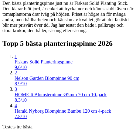
Den bästa planteringspinne just nu är Fiskars Solid Planting Stick.
Den klarar blöt jord, är enkel att trycka ner och känns stabil även när
tomatplantorna drar iväg på höjden. Priset är högre än för många
andra, men hållbarheten och känslan av kvalitet gör att det faktiskt
blir mer prisvärt över tid. Jag har testat den både i pallkrage och
stora krukor, den håller, säsong efter säsong.
Topp 5 bästa
planteringspinne
2026
1
Fiskars Solid Planteringspinne
9.6/10
2
Nelson Garden Blompinne 90 cm
8.9/10
3
HOME It Blomsterpinne Ø5mm 70 cm 10-pack
8.3/10
4
Harald Nyborg Blompinne Bambu 120 cm 4-pack
7.8/10
Testets tre bästa