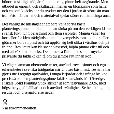
bönor ett stadigt stöd, är rätt planteringspinne helt avgörande. Men
utbudet är enormt, och skillnaden mellan en blompinne som håller
och en som knäcks när du trycker ner den i jorden är större än man
tror. Pris, hållbarhet och materialval spelar större roll än många anar.
Det vanligaste misstaget är att bara välja första bästa
planteringspinne i butiken, utan att tänka på om den verkligen klarar
svensk fukt, tung belastning och flera säsonger. Många väljer för
kort eller för klen trädgårdspinne till exempelvis tomatplantor, eller
glömmer bort att plast och trä uppför sig helt olika i växthus och på
friland. Resultatet kan bli sneda växtstöd, böjda pinnar eller till och
med att växterna knäcks. Det är också lätt att missa hur mycket
prisvärde du faktiskt kan få om du jämför rätt innan köp.
Vi väger samman oberoende tester, användarrecensioner och egna
erfarenheter i svenska trädgårdar när vi utser bäst i test. Testerna har
gjorts ute i regnigt aprilväder, i tunga lerjordar och i trånga krukor,
precis så som en planteringspinne faktiskt används här i Sverige.
Fiskars Solid Planting Stick sticker ut som testvinnare 2026, med
högst betyg på hållbarhet och användarvänlighet. Se hela köpguide,
resultat och prisjämförelse nedan.
Vår rekommendation