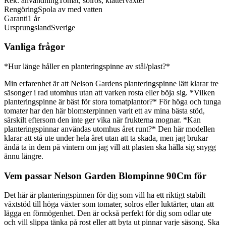
Rek. användning
Tomat, solros, klätterväxter
Rengöring
Spola av med vatten
Garanti
1 år
Ursprungsland
Sverige
Vanliga frågor
*Hur länge håller en planteringspinne av stål/plast?*
Min erfarenhet är att Nelson Gardens planteringspinne lätt klarar tre
säsonger i rad utomhus utan att varken rosta eller böja sig. *Vilken
planteringspinne är bäst för stora tomatplantor?* För höga och tunga
tomater har den här blomsterpinnen varit ett av mina bästa stöd,
särskilt eftersom den inte ger vika när frukterna mognar. *Kan
planteringspinnar användas utomhus året runt?* Den här modellen
klarar att stå ute under hela året utan att ta skada, men jag brukar
ändå ta in dem på vintern om jag vill att plasten ska hålla sig snygg
ännu längre.
Vem passar Nelson Garden Blompinne 90Cm för
Det här är planteringspinnen för dig som vill ha ett riktigt stabilt
växtstöd till höga växter som tomater, solros eller luktärter, utan att
lägga en förmögenhet. Den är också perfekt för dig som odlar ute
och vill slippa tänka på rost eller att byta ut pinnar varje säsong. Ska