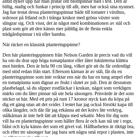
alltid dyker upp när man pratar om blompinnar bäst i test. Den är
billig, stadig och funkar i princip till allt, men har också sina nyanser.
Jag har testat dessa planteringspinnar både till tomater i växthus,
solrosor på friland och i trånga krukor med gröna växter som
slingrar sig. Och visst, det är något med kombinationen av stål och
plast som gör att den känns mer pålitlig än de flesta enkla
trädgårdspinnar i trä eller bambu.
När räcker en klassisk planteringspinne?
Den här planteringspinnen från Nelson Garden är precis vad du vill
ha om du drar upp höga tomatplantor eller låter luktärterna klättra
mot himlen. Den är hela 90 cm lång, vilket gör att du får ordentligt
med stöd redan från start. Eftersom kärnan är av stål, får du en
planteringspinne som inte sviktar ens när du har en tung ampel eller
en tomatplanta som dignar av frukt i slutet av juli. Den är dessutom
plastbelagd, så du slipper rostfläckar i krukan, något som verkligen
märks om du låter pinnar stå ute hela säsongen. Prisvärde är det som
sticker ut här. Med ett pris på runt 17 kronor styck kan du köpa på
dig ett gäng utan att det svider. I testet har jag också försökt kapa till
olika längder, och där får jag erkänna att det krävs lite verktyg,
stålkärnan är inte helt lätt att klippa med sekatör. Men för dig som
vill ha en planteringspinne som håller flera år och kan stå ute i regn,
blåst och kyla känns det som ett givet val. Hållbarheten är riktigt bra,
och efter tre säsonger har jag bara sett några små repor i plasten, inte