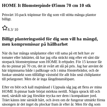
HOME It Blomsterpinde Ø5mm 70 cm 10 stk
Prisvärt 10-pack träpinnar för dig som vill stötta många plantor
billigt.
8.3
/ 10
Billigt planteringsstöd för dig som vill ha mängd,
men kompromissar på hållbarhet
När du har många småplantor eller vill satsa på ett helt hav av
tomater eller luktärter, då har jag ofta sträckt mig efter ett sånt där
storpack blomsterpinnar som HOME It erbjuder. För 15 kronor får
du tio pinnar på 70 cm, det är svårt att slå på pris. Jag har använt de
här träpinnarna både i pallkrage och i mina fönsterbrädor, och de
funkar utmärkt som tillfälligt växtstöd för allt från små chiliplantor
till pelargoner. Men de är inga långdistanslöpare.
Efter en blöt och kall majmånad i Uppsala såg jag att flera av mina
HOME It-pinnar hade börjat mörkna nertill. Några sprack till och
med, särskilt när jag försökte trycka ner dem i kompaktare jord.
Träet känns inte särskilt hårt, och även om de fungerar utmärkt första
säsongen är det inget du plockar fram år efter år. Men för dig som