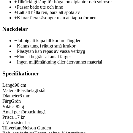
+
Tillräckligt lång för höga tomatplantor och solrosor
+
Passar både ute och inne
+
Lätt att hålla ren, bara att spola av
+
Klarar flera säsonger utan att tappa formen
Nackdelar
−
Jobbig att kapa till kortare längder
−
Känns tung i riktigt små krukor
−
Plastytan kan repas av vassa verktyg
−
Finns i begränsat antal färger
−
Ingen miljömärkning eller återvunnet material
Specifikationer
Längd
90 cm
Material
Plastbelagt stål
Diameter
8 mm
Färg
Grön
Vikt
ca 85 g
Antal per förpackning
1
Pris
ca 17 kr
UV-resistent
Ja
Tillverkare
Nelson Garden