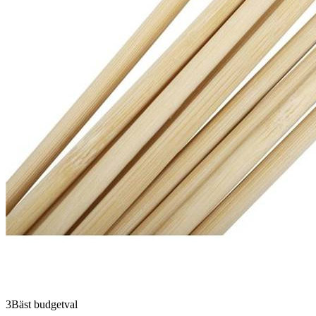
3
Bäst budgetval