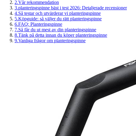
2
.
Vår rekommendation
3
.
planteringspinne bäst i test 2026: Detaljerade recensioner
4
.
Så testar och utvärderar vi planteringspinne
5
.
Köpguide: så väljer du rätt planteringspinne
6
.
FAQ: Planteringspinne
7
.
Så får du ut mest av din planteringspinne
8
.
Tänk på detta innan du köper planteringspinne
9
.
Vanliga frågor om planteringspinne