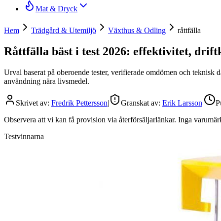
Mat & Dryck
Hem
Trädgård & Utemiljö
Växthus & Odling
råttfälla
Råttfälla bäst i test 2026: effektivitet, dri
Urval baserat på oberoende tester, verifierade omdömen och teknisk data
användning nära livsmedel.
Skrivet av:
Fredrik Pettersson
|
Granskat av:
Erik Larsson
|
P
Observera att vi kan få provision via återförsäljarlänkar. Inga varum
Testvinnarna