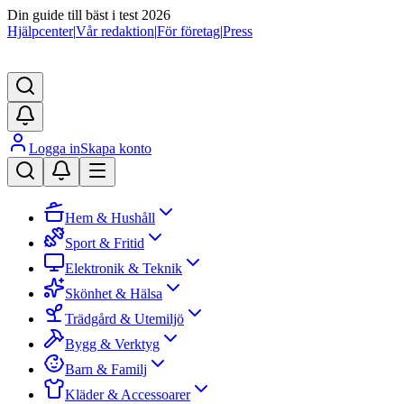
Din guide till bäst i test 2026
Hjälpcenter
|
Vår redaktion
|
För företag
|
Press
Logga in
Skapa konto
Hem & Hushåll
Sport & Fritid
Elektronik & Teknik
Skönhet & Hälsa
Trädgård & Utemiljö
Bygg & Verktyg
Barn & Familj
Kläder & Accessoarer