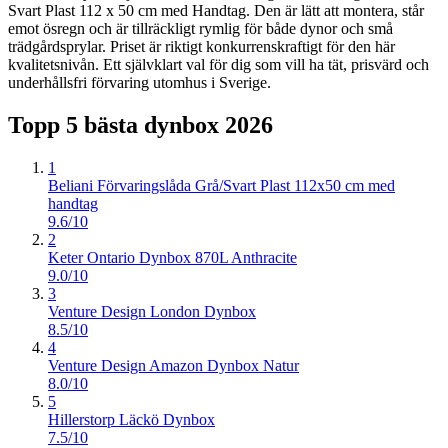
Svart Plast 112 x 50 cm med Handtag. Den är lätt att montera, står
emot ösregn och är tillräckligt rymlig för både dynor och små
trädgårdsprylar. Priset är riktigt konkurrenskraftigt för den här
kvalitetsnivån. Ett självklart val för dig som vill ha tät, prisvärd och
underhållsfri förvaring utomhus i Sverige.
Topp 5 bästa
dynbox
2026
1
Beliani Förvaringslåda Grå/Svart Plast 112x50 cm med
handtag
9.6/10
2
Keter Ontario Dynbox 870L Anthracite
9.0/10
3
Venture Design London Dynbox
8.5/10
4
Venture Design Amazon Dynbox Natur
8.0/10
5
Hillerstorp Läckö Dynbox
7.5/10