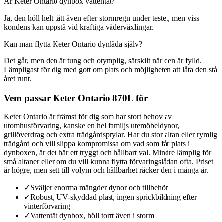
Är Keter Ontario dynbox vattentät?
Ja, den höll helt tätt även efter stormregn under testet, men viss
kondens kan uppstå vid kraftiga väderväxlingar.
Kan man flytta Keter Ontario dynlåda själv?
Det går, men den är tung och otymplig, särskilt när den är fylld.
Lämpligast för dig med gott om plats och möjligheten att låta den stå
året runt.
Vem passar Keter Ontario 870L för
Keter Ontario är främst för dig som har stort behov av
utomhusförvaring, kanske en hel familjs utemöbeldynor,
grillöverdrag och extra trädgårdsprylar. Har du stor altan eller rymlig
trädgård och vill slippa kompromissa om vad som får plats i
dynboxen, är det här ett tryggt och hållbart val. Mindre lämplig för
små altaner eller om du vill kunna flytta förvaringslådan ofta. Priset
är högre, men sett till volym och hållbarhet räcker den i många år.
✓
Sväljer enorma mängder dynor och tillbehör
✓
Robust, UV-skyddad plast, ingen sprickbildning efter
vinterförvaring
✓
Vattentät dynbox, höll torrt även i storm