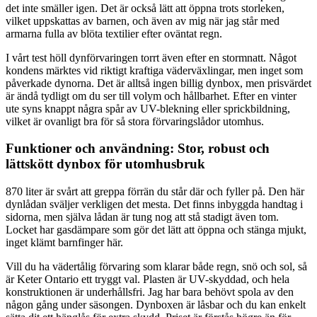
det inte smäller igen. Det är också lätt att öppna trots storleken,
vilket uppskattas av barnen, och även av mig när jag står med
armarna fulla av blöta textilier efter oväntat regn.
I vårt test höll dynförvaringen torrt även efter en stormnatt. Något
kondens märktes vid riktigt kraftiga väderväxlingar, men inget som
påverkade dynorna. Det är alltså ingen billig dynbox, men prisvärdet
är ändå tydligt om du ser till volym och hållbarhet. Efter en vinter
ute syns knappt några spår av UV-blekning eller sprickbildning,
vilket är ovanligt bra för så stora förvaringslådor utomhus.
Funktioner och användning: Stor, robust och
lättskött dynbox för utomhusbruk
870 liter är svårt att greppa förrän du står där och fyller på. Den här
dynlådan sväljer verkligen det mesta. Det finns inbyggda handtag i
sidorna, men själva lådan är tung nog att stå stadigt även tom.
Locket har gasdämpare som gör det lätt att öppna och stänga mjukt,
inget klämt barnfinger här.
Vill du ha vädertålig förvaring som klarar både regn, snö och sol, så
är Keter Ontario ett tryggt val. Plasten är UV-skyddad, och hela
konstruktionen är underhållsfri. Jag har bara behövt spola av den
någon gång under säsongen. Dynboxen är låsbar och du kan enkelt