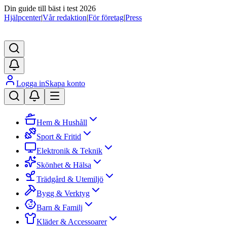
Din guide till bäst i test 2026
Hjälpcenter
|
Vår redaktion
|
För företag
|
Press
Logga in
Skapa konto
Hem & Hushåll
Sport & Fritid
Elektronik & Teknik
Skönhet & Hälsa
Trädgård & Utemiljö
Bygg & Verktyg
Barn & Familj
Kläder & Accessoarer