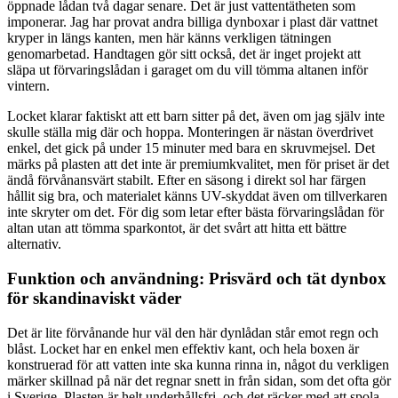
öppnade lådan två dagar senare. Det är just vattentätheten som
imponerar. Jag har provat andra billiga dynboxar i plast där vattnet
kryper in längs kanten, men här känns verkligen tätningen
genomarbetad. Handtagen gör sitt också, det är inget projekt att
släpa ut förvaringslådan i garaget om du vill tömma altanen inför
vintern.
Locket klarar faktiskt att ett barn sitter på det, även om jag själv inte
skulle ställa mig där och hoppa. Monteringen är nästan överdrivet
enkel, det gick på under 15 minuter med bara en skruvmejsel. Det
märks på plasten att det inte är premiumkvalitet, men för priset är det
ändå förvånansvärt stabilt. Efter en säsong i direkt sol har färgen
hållit sig bra, och materialet känns UV-skyddat även om tillverkaren
inte skryter om det. För dig som letar efter bästa förvaringslådan för
altan utan att tömma sparkontot, är det svårt att hitta ett bättre
alternativ.
Funktion och användning: Prisvärd och tät dynbox
för skandinaviskt väder
Det är lite förvånande hur väl den här dynlådan står emot regn och
blåst. Locket har en enkel men effektiv kant, och hela boxen är
konstruerad för att vatten inte ska kunna rinna in, något du verkligen
märker skillnad på när det regnar snett in från sidan, som det ofta gör
i Sverige. Plasten är helt underhållsfri, och det räcker med att spola