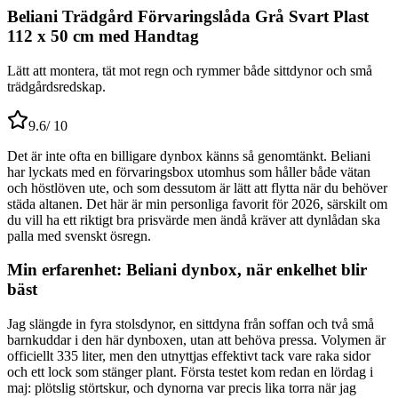
Beliani Trädgård Förvaringslåda Grå Svart Plast
112 x 50 cm med Handtag
Lätt att montera, tät mot regn och rymmer både sittdynor och små
trädgårdsredskap.
9.6
/ 10
Det är inte ofta en billigare dynbox känns så genomtänkt. Beliani
har lyckats med en förvaringsbox utomhus som håller både vätan
och höstlöven ute, och som dessutom är lätt att flytta när du behöver
städa altanen. Det här är min personliga favorit för 2026, särskilt om
du vill ha ett riktigt bra prisvärde men ändå kräver att dynlådan ska
palla med svenskt ösregn.
Min erfarenhet: Beliani dynbox, när enkelhet blir
bäst
Jag slängde in fyra stolsdynor, en sittdyna från soffan och två små
barnkuddar i den här dynboxen, utan att behöva pressa. Volymen är
officiellt 335 liter, men den utnyttjas effektivt tack vare raka sidor
och ett lock som stänger plant. Första testet kom redan en lördag i
maj: plötslig störtskur, och dynorna var precis lika torra när jag