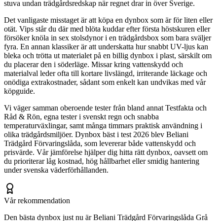
stuva undan trädgårdsredskap när regnet drar in över Sverige.
Det vanligaste misstaget är att köpa en dynbox som är för liten eller
otät. Vips står du där med blöta kuddar efter första höstskuren eller
försöker knöla in sex stolsdynor i en trädgårdsbox som bara sväljer
fyra. En annan klassiker är att underskatta hur snabbt UV-ljus kan
bleka och trötta ut materialet på en billig dynbox i plast, särskilt om
du placerar den i söderläge. Missar kring vattenskydd och
materialval leder ofta till kortare livslängd, irriterande läckage och
onödiga extrakostnader, sådant som enkelt kan undvikas med vår
köpguide.
Vi väger samman oberoende tester från bland annat Testfakta och
Råd & Rön, egna tester i svenskt regn och snabba
temperaturväxlingar, samt många timmars praktisk användning i
olika trädgårdsmiljöer. Dynbox bäst i test 2026 blev Beliani
Trädgård Förvaringslåda, som levererar både vattenskydd och
prisvärde. Vår jämförelse hjälper dig hitta rätt dynbox, oavsett om
du prioriterar låg kostnad, hög hållbarhet eller smidig hantering
under svenska väderförhållanden.
Vår rekommendation
Den bästa dynbox just nu är Beliani Trädgård Förvaringslåda Grå