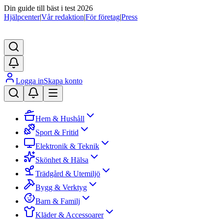
Din guide till bäst i test 2026
Hjälpcenter
|
Vår redaktion
|
För företag
|
Press
Logga in
Skapa konto
Hem & Hushåll
Sport & Fritid
Elektronik & Teknik
Skönhet & Hälsa
Trädgård & Utemiljö
Bygg & Verktyg
Barn & Familj
Kläder & Accessoarer