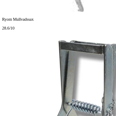
Ryom Mullvadssax
2
8.6/10