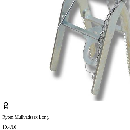
Ryom Mullvadssax Long
1
9.4/10