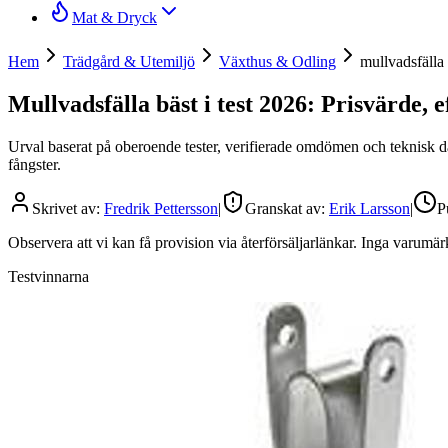
Mat & Dryck
Hem
Trädgård & Utemiljö
Växthus & Odling
mullvadsfälla
Mullvadsfälla bäst i test 2026: Prisvärde, 
Urval baserat på oberoende tester, verifierade omdömen och teknisk dat
fångster.
Skrivet av:
Fredrik Pettersson
|
Granskat av:
Erik Larsson
|
P
Observera att vi kan få provision via återförsäljarlänkar. Inga varum
Testvinnarna