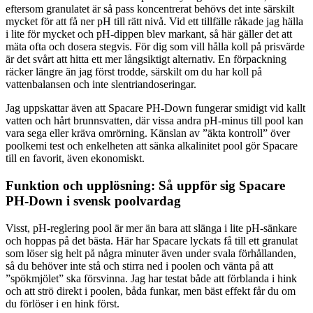
eftersom granulatet är så pass koncentrerat behövs det inte särskilt
mycket för att få ner pH till rätt nivå. Vid ett tillfälle råkade jag hälla
i lite för mycket och pH-dippen blev markant, så här gäller det att
mäta ofta och dosera stegvis. För dig som vill hålla koll på prisvärde
är det svårt att hitta ett mer långsiktigt alternativ. En förpackning
räcker längre än jag först trodde, särskilt om du har koll på
vattenbalansen och inte slentriandoseringar.
Jag uppskattar även att Spacare PH-Down fungerar smidigt vid kallt
vatten och hårt brunnsvatten, där vissa andra pH-minus till pool kan
vara sega eller kräva omrörning. Känslan av ”äkta kontroll” över
poolkemi test och enkelheten att sänka alkalinitet pool gör Spacare
till en favorit, även ekonomiskt.
Funktion och upplösning: Så uppför sig Spacare
PH-Down i svensk poolvardag
Visst, pH-reglering pool är mer än bara att slänga i lite pH-sänkare
och hoppas på det bästa. Här har Spacare lyckats få till ett granulat
som löser sig helt på några minuter även under svala förhållanden,
så du behöver inte stå och stirra ned i poolen och vänta på att
”spökmjölet” ska försvinna. Jag har testat både att förblanda i hink
och att strö direkt i poolen, båda funkar, men bäst effekt får du om
du förlöser i en hink först.