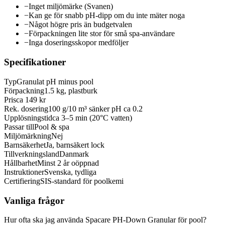
−
Inget miljömärke (Svanen)
−
Kan ge för snabb pH-dipp om du inte mäter noga
−
Något högre pris än budgetvalen
−
Förpackningen lite stor för små spa-användare
−
Inga doseringsskopor medföljer
Specifikationer
Typ
Granulat pH minus pool
Förpackning
1.5 kg, plastburk
Pris
ca 149 kr
Rek. dosering
100 g/10 m³ sänker pH ca 0.2
Upplösningstid
ca 3–5 min (20°C vatten)
Passar till
Pool & spa
Miljömärkning
Nej
Barnsäkerhet
Ja, barnsäkert lock
Tillverkningsland
Danmark
Hållbarhet
Minst 2 år oöppnad
Instruktioner
Svenska, tydliga
Certifiering
SIS-standard för poolkemi
Vanliga frågor
Hur ofta ska jag använda Spacare PH-Down Granular för pool?