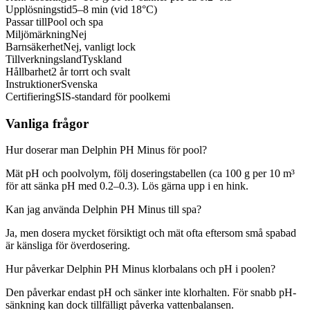
Upplösningstid
5–8 min (vid 18°C)
Passar till
Pool och spa
Miljömärkning
Nej
Barnsäkerhet
Nej, vanligt lock
Tillverkningsland
Tyskland
Hållbarhet
2 år torrt och svalt
Instruktioner
Svenska
Certifiering
SIS-standard för poolkemi
Vanliga frågor
Hur doserar man Delphin PH Minus för pool?
Mät pH och poolvolym, följ doseringstabellen (ca 100 g per 10 m³
för att sänka pH med 0.2–0.3). Lös gärna upp i en hink.
Kan jag använda Delphin PH Minus till spa?
Ja, men dosera mycket försiktigt och mät ofta eftersom små spabad
är känsliga för överdosering.
Hur påverkar Delphin PH Minus klorbalans och pH i poolen?
Den påverkar endast pH och sänker inte klorhalten. För snabb pH-
sänkning kan dock tillfälligt påverka vattenbalansen.