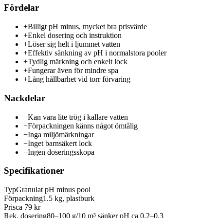
Fördelar
+
Billigt pH minus, mycket bra prisvärde
+
Enkel dosering och instruktion
+
Löser sig helt i ljummet vatten
+
Effektiv sänkning av pH i normalstora pooler
+
Tydlig märkning och enkelt lock
+
Fungerar även för mindre spa
+
Lång hållbarhet vid torr förvaring
Nackdelar
−
Kan vara lite trög i kallare vatten
−
Förpackningen känns något ömtålig
−
Inga miljömärkningar
−
Inget barnsäkert lock
−
Ingen doseringsskopa
Specifikationer
Typ
Granulat pH minus pool
Förpackning
1.5 kg, plastburk
Pris
ca 79 kr
Rek. dosering
80–100 g/10 m³ sänker pH ca 0.2–0.3