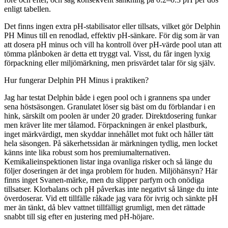
enligt tabellen.
Det finns ingen extra pH-stabilisator eller tillsats, vilket gör Delphin
PH Minus till en renodlad, effektiv pH-sänkare. För dig som är van
att dosera pH minus och vill ha kontroll över pH-värde pool utan att
tömma plånboken är detta ett tryggt val. Visst, du får ingen lyxig
förpackning eller miljömärkning, men prisvärdet talar för sig själv.
Hur fungerar Delphin PH Minus i praktiken?
Jag har testat Delphin både i egen pool och i grannens spa under
sena höstsäsongen. Granulatet löser sig bäst om du förblandar i en
hink, särskilt om poolen är under 20 grader. Direktdosering funkar
men kräver lite mer tålamod. Förpackningen är enkel plastburk,
inget märkvärdigt, men skyddar innehållet mot fukt och håller tätt
hela säsongen. På säkerhetssidan är märkningen tydlig, men locket
känns inte lika robust som hos premiumalternativen.
Kemikalieinspektionen listar inga ovanliga risker och så länge du
följer doseringen är det inga problem för huden. Miljöhänsyn? Här
finns inget Svanen-märke, men du slipper parfym och onödiga
tillsatser. Klorbalans och pH påverkas inte negativt så länge du inte
överdoserar. Vid ett tillfälle råkade jag vara för ivrig och sänkte pH
mer än tänkt, då blev vattnet tillfälligt grumligt, men det rättade
snabbt till sig efter en justering med pH-höjare.