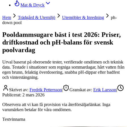
Mat & Dryck
Hem
Trädgård & Utemiljö
Utemöbler & Inredning
ph-
down pool
Pooldammsugare bäst i test 2026: Priser,
driftkostnad och pH-balans för svensk
poolvardag
Urval baserat på oberoende tester, verifierade omdömen och teknisk
data. Testade i situationer som regniga sommardagar, hårt vatten från
egen brunn, felaktig överdosering, snabba pH-dippar efter badfest
och vinterstängning.
Skrivet av:
Fredrik Pettersson
|
Granskat av:
Erik Larsson
|
Publicerat:
2 mars 2026
Observera att vi kan få provision via återförsäljarlänkar. Inga
varumärken betalar för våra omdömen.
Testvinnarna