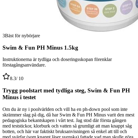
3
Bäst för nybörjare
Swim & Fun PH Minus 1.5kg
Instruktionerna är tydliga och doseringsskopan förenklar
förstagångsanvändare.
8.3
/ 10
Trygg poolstart med tydliga steg, Swim & Fun PH
Minus i testet
Om du är ny i poolvärlden och vill ha en ph-down pool som inte
skrämmer slag på dig, då har Swim & Fun PH Minus varit den mest
pedagogiska bekantskapen i vårt test. Jag stod där första gången
med teststickor, klorburk och vatten så grumligt att man knappt såg
botten, och här var faktiskt bruksanvisningen så enkel att till och
med svärfar (som knappt läser svenska) fattade vad man skulle göra.