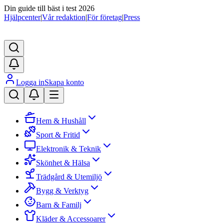
Din guide till bäst i test 2026
Hjälpcenter
|
Vår redaktion
|
För företag
|
Press
Logga in
Skapa konto
Hem & Hushåll
Sport & Fritid
Elektronik & Teknik
Skönhet & Hälsa
Trädgård & Utemiljö
Bygg & Verktyg
Barn & Familj
Kläder & Accessoarer