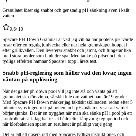
Granulatet löser sig snabbt och ger stadig pH-sänkning även i kallt
vatten.
9.6
/ 10
Spacare PH-Down Granular är vad jag vill ha när poolens pH-värde
rusar efter en regnig junivecka eller när hela grannskapet hoppat i
efter grillkvällen. Den levererar snabbt och jämnt, och fungerar lika
bra i stora pooler som i mindre spa. Med tanke på priset och den
tydliga effekten hamnar Spacare i topp i årets test.
Snabb pH-reglering som håller vad den lovar, ingen
väntan på upplösning
När det gäller ph-down pool vill jag inte stå och vänta på att
granulatet ska försvinna, särskilt inte om vattnet bara är 19 grader.
Med Spacare PH-Down märker jag faktiskt skillnaden: redan efter 5
minuter syns ingen rest på botten, och pH-mätaren visar att värdet
börjar sjunka. Det är en trygghet när man ska sänka pH i pool på ett
kontrollerat sätt. Jag har testat både efter långvarig regnperiod och
när klorbalansen spårat ur, resultatet är pålitligt varje gång.
Det är lätt att dosera rätt med Spacares tydliga instruktioner, och