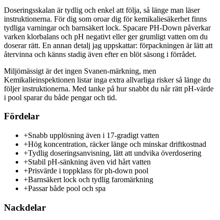
Doseringsskalan är tydlig och enkel att följa, så länge man läser
instruktionerna. För dig som oroar dig för kemikaliesäkerhet finns
tydliga varningar och barnsäkert lock. Spacare PH-Down påverkar
varken klorbalans och pH negativt eller ger grumligt vatten om du
doserar rätt. En annan detalj jag uppskattar: förpackningen är lätt att
återvinna och känns stadig även efter en blöt säsong i förrådet.
Miljömässigt är det ingen Svanen-märkning, men
Kemikalieinspektionen listar inga extra allvarliga risker så länge du
följer instruktionerna. Med tanke på hur snabbt du når rätt pH-värde
i pool sparar du både pengar och tid.
Fördelar
+
Snabb upplösning även i 17-gradigt vatten
+
Hög koncentration, räcker länge och minskar driftkostnad
+
Tydlig doseringsanvisning, lätt att undvika överdosering
+
Stabil pH-sänkning även vid hårt vatten
+
Prisvärde i toppklass för ph-down pool
+
Barnsäkert lock och tydlig faromärkning
+
Passar både pool och spa
Nackdelar