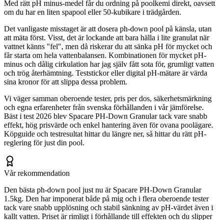
Med rätt pH minus-medel får du ordning på poolkemi direkt, oavsett
om du har en liten spapool eller 50-kubikare i trädgården.
Det vanligaste misstaget är att dosera ph-down pool på känsla, utan
att mäta först. Visst, det är lockande att bara hälla i lite granulat när
vattnet känns "fel", men då riskerar du att sänka pH för mycket och
får starta om hela vattenbalansen. Kombinationen för mycket pH-
minus och dålig cirkulation har jag själv fått sota för, grumligt vatten
och trög återhämtning. Teststickor eller digital pH-mätare är värda
sina kronor för att slippa dessa problem.
Vi väger samman oberoende tester, pris per dos, säkerhetsmärkning
och egna erfarenheter från svenska förhållanden i vår jämförelse.
Bäst i test 2026 blev Spacare PH-Down Granular tack vare snabb
effekt, hög prisvärde och enkel hantering även för ovana poolägare.
Köpguide och testresultat hittar du längre ner, så hittar du rätt pH-
reglering för just din pool.
Vår rekommendation
Den bästa ph-down pool just nu är Spacare PH-Down Granular
1.5kg. Den har imponerat både på mig och i flera oberoende tester
tack vare snabb upplösning och stabil sänkning av pH-värdet även i
kallt vatten. Priset är rimligt i förhållande till effekten och du slipper