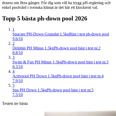
dosera om flera gånger. För dig som vill ha trygg pH-reglering och
enkel poolvård i svenska klimat är det här ett klockrent val.
Topp 5 bästa
ph-down pool
2026
1
Spacare PH-Down Granulat 1.5kg
Bäst i test ph-down pool
9.6/10
2
Delphin PH Minus 1.5kg
Ph-down pool bäst i test nr.2
8.8/10
3
Swim & Fun PH Minus 1.5kg
Ph-down pool bäst i test nr.3
8.3/10
4
Activpool PH Down 1.5kg
Ph-down pool bäst i test nr.4
7.9/10
5
Spa PH Down 1.5kg
Ph-down pool bäst i test nr.5
7.5/10
Testets tre bästa