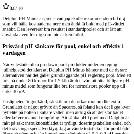
8.8
/ 10
Delphin PH Minus är precis vad jag skulle rekommendera till dig
som vill hålla kostnaderna nere men ändå få bukt med pH-värdet
snabbt. Den levererar bra resultat i standardpooler och är lätt att
använda även för dig som inte är keminörd.
Prisvärd pH-sänkare för pool, enkel och effektiv i
vardagen
När vi testade olika ph-down pool-produkter under en regnig
julihelg stod det klart att Delphin PH Minus hänger med de dyrare
alternativen när det gäller grundläggande pH-reglering pool. Med ett
pris på under 80 kronor för 1.5 kilo är det svårt att hitta billigare pH
minus medel som fungerar lika bra för normalstora pooler upp till
cirka 30 m³.
Lösligheten är godkänd, särskilt om du orkar röra om lite extra.
Granulatet är något grövre än Spacares, så ibland kan det ligga kvar
pyttelite på botten i kallare vatten men aldrig så att det stör badet
eller kräver manuell rengöring. Att sänka pH i pool med Delphin är
rakt på sak: instruktionsbladet är tydligt, doseringstabellen enkel och
det krävs inga specialverktyg. Jag använde teststickor för pool både
före och efter, och såg konsekvent sänkning på 0.2–0.3 pH per dos