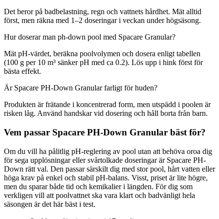
Det beror på badbelastning, regn och vattnets hårdhet. Mät alltid
först, men räkna med 1–2 doseringar i veckan under högsäsong.
Hur doserar man ph-down pool med Spacare Granular?
Mät pH-värdet, beräkna poolvolymen och dosera enligt tabellen
(100 g per 10 m³ sänker pH med ca 0.2). Lös upp i hink först för
bästa effekt.
Är Spacare PH-Down Granular farligt för huden?
Produkten är frätande i koncentrerad form, men utspädd i poolen är
risken låg. Använd handskar vid dosering och håll borta från barn.
Vem passar Spacare PH-Down Granular bäst för?
Om du vill ha pålitlig pH-reglering av pool utan att behöva oroa dig
för sega upplösningar eller svårtolkade doseringar är Spacare PH-
Down rätt val. Den passar särskilt dig med stor pool, hårt vatten eller
höga krav på enkel och stabil pH-balans. Visst, priset är lite högre,
men du sparar både tid och kemikalier i längden. För dig som
verkligen vill att poolvattnet ska vara klart och badvänligt hela
säsongen är det här bäst i test.