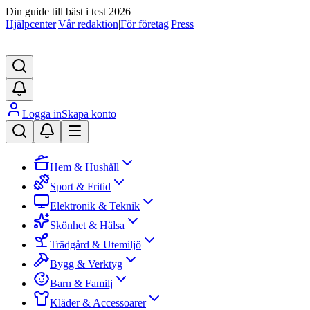
Din guide till bäst i test 2026
Hjälpcenter
|
Vår redaktion
|
För företag
|
Press
Logga in
Skapa konto
Hem & Hushåll
Sport & Fritid
Elektronik & Teknik
Skönhet & Hälsa
Trädgård & Utemiljö
Bygg & Verktyg
Barn & Familj
Kläder & Accessoarer