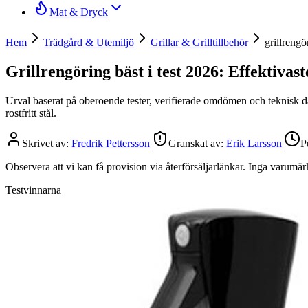
Mat & Dryck
Hem
Trädgård & Utemiljö
Grillar & Grilltillbehör
grillreng
Grillrengöring bäst i test 2026: Effektivaste
Urval baserat på oberoende tester, verifierade omdömen och teknisk dat
rostfritt stål.
Skrivet av:
Fredrik Pettersson
|
Granskat av:
Erik Larsson
|
P
Observera att vi kan få provision via återförsäljarlänkar. Inga varum
Testvinnarna