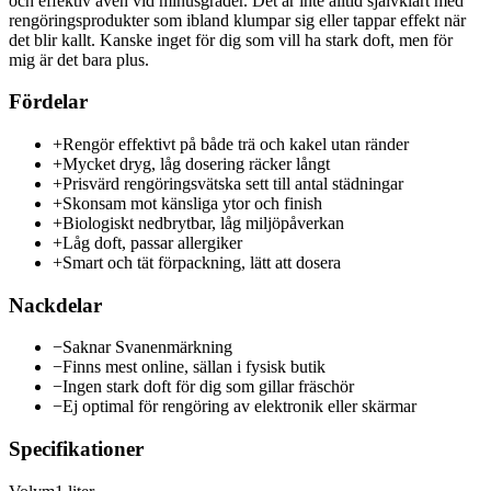
och effektiv även vid minusgrader. Det är inte alltid självklart med
rengöringsprodukter som ibland klumpar sig eller tappar effekt när
det blir kallt. Kanske inget för dig som vill ha stark doft, men för
mig är det bara plus.
Fördelar
+
Rengör effektivt på både trä och kakel utan ränder
+
Mycket dryg, låg dosering räcker långt
+
Prisvärd rengöringsvätska sett till antal städningar
+
Skonsam mot känsliga ytor och finish
+
Biologiskt nedbrytbar, låg miljöpåverkan
+
Låg doft, passar allergiker
+
Smart och tät förpackning, lätt att dosera
Nackdelar
−
Saknar Svanenmärkning
−
Finns mest online, sällan i fysisk butik
−
Ingen stark doft för dig som gillar fräschör
−
Ej optimal för rengöring av elektronik eller skärmar
Specifikationer