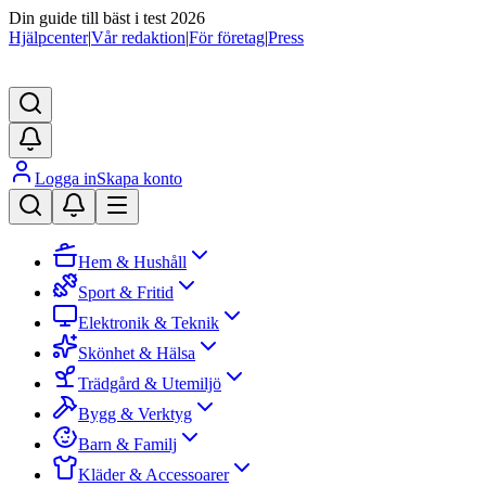
Din guide till bäst i test 2026
Hjälpcenter
|
Vår redaktion
|
För företag
|
Press
Logga in
Skapa konto
Hem & Hushåll
Sport & Fritid
Elektronik & Teknik
Skönhet & Hälsa
Trädgård & Utemiljö
Bygg & Verktyg
Barn & Familj
Kläder & Accessoarer