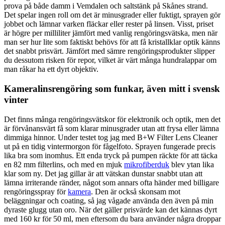
prova på både damm i Vemdalen och saltstänk på Skånes strand.
Det spelar ingen roll om det är minusgrader eller fuktigt, sprayen gör
jobbet och lämnar varken fläckar eller rester på linsen. Visst, priset
är högre per milliliter jämfört med vanlig rengöringsvätska, men när
man ser hur lite som faktiskt behövs för att få kristallklar optik känns
det snabbt prisvärt. Jämfört med sämre rengöringsprodukter slipper
du dessutom risken för repor, vilket är värt många hundralappar om
man råkar ha ett dyrt objektiv.
Kameralinsrengöring som funkar, även mitt i svensk
vinter
Det finns många rengöringsvätskor för elektronik och optik, men det
är förvånansvärt få som klarar minusgrader utan att frysa eller lämna
dimmiga hinnor. Under testet tog jag med B+W Filter Lens Cleaner
ut på en tidig vintermorgon för fågelfoto. Sprayen fungerade precis
lika bra som inomhus. Ett enda tryck på pumpen räckte för att täcka
en 82 mm filterlins, och med en mjuk
mikrofiberduk
blev ytan lika
klar som ny. Det jag gillar är att vätskan dunstar snabbt utan att
lämna irriterande ränder, något som annars ofta händer med billigare
rengöringsspray för
kamera
. Den är också skonsam mot
beläggningar och coating, så jag vågade använda den även på min
dyraste glugg utan oro. När det gäller prisvärde kan det kännas dyrt
med 160 kr för 50 ml, men eftersom du bara använder några droppar