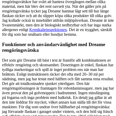
rengöringsvätskor har svårt att hantera övergången mellan olika
material, men här blev det rent oavsett yta. När det gäller pris på
rengöringsvätska tycker jag Dreame hamnar lågt sett till hur länge
flaskan räcker och att du slipper köpa olika produkter till olika golv.
Jag kollade också in innehållet utifrån miljöpåverkan. Dreame är inte
Svanenmärkt, men den är biologiskt nedbrytbar och har inga starka
allergener enligt
Kemikalieinspektionen
. Det är en trygghet, särskilt
för dig som har småbarn eller husdjur hemma.
Funktioner och användarvänlighet med Dreame
rengöringsvätska
Det som gör Dreame till bäst i test är framför allt kombinationen av
effektiv rengöring och skonsamhet. Doseringen är enkel, flaskan har
tydliga markeringar och spill är inget problem ens när man har
bråttom. Enligt instruktionen räcker det ofta med 20–30 ml per
städning, men jag har testat med hälften och fått samma rena resultat.
Det gör att totalkostnaden sjunker ytterligare. Den här
rengöringslösningen är framtagen för robotdammsugare, men jag har
även provat den på golvmoppen i badrummet. Ingen missfärgning
på fogarna och inga problem med halkrisk. En detalj jag gillar är att
den inte löddrar för mycket, vilket annars kan ställa till det för vissa
maskiner. För dig som undrar över hållbarhet på rengöringsvätska:
jag förvarade flaskan i garaget under vintern, och den höll sig fräsch