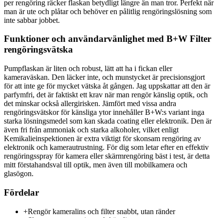
per rengöring räcker flaskan betydligt längre än man tror. Perfekt när
man är ute och plåtar och behöver en pålitlig rengöringslösning som
inte sabbar jobbet.
Funktioner och användarvänlighet med B+W Filter
rengöringsvätska
Pumpflaskan är liten och robust, lätt att ha i fickan eller
kameraväskan. Den läcker inte, och munstycket är precisionsgjort
för att inte ge för mycket vätska åt gången. Jag uppskattar att den är
parfymfri, det är faktiskt ett krav när man rengör känslig optik, och
det minskar också allergirisken. Jämfört med vissa andra
rengöringsvätskor för känsliga ytor innehåller B+W:s variant inga
starka lösningsmedel som kan skada coating eller elektronik. Den är
även fri från ammoniak och starka alkoholer, vilket enligt
Kemikalieinspektionen är extra viktigt för skonsam rengöring av
elektronik och kamerautrustning. För dig som letar efter en effektiv
rengöringsspray för kamera eller skärmrengöring bäst i test, är detta
mitt förstahandsval till optik, men även till mobilkamera och
glasögon.
Fördelar
+
Rengör kameralins och filter snabbt, utan ränder