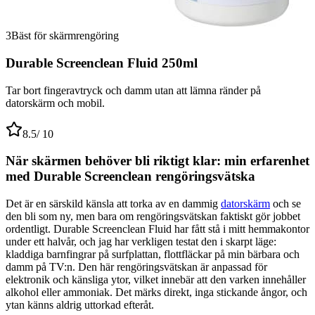
3
Bäst för skärmrengöring
Durable Screenclean Fluid 250ml
Tar bort fingeravtryck och damm utan att lämna ränder på
datorskärm och mobil.
8.5
/ 10
När skärmen behöver bli riktigt klar: min erfarenhet
med Durable Screenclean rengöringsvätska
Det är en särskild känsla att torka av en dammig
datorskärm
och se
den bli som ny, men bara om rengöringsvätskan faktiskt gör jobbet
ordentligt. Durable Screenclean Fluid har fått stå i mitt hemmakontor
under ett halvår, och jag har verkligen testat den i skarpt läge:
kladdiga barnfingrar på surfplattan, flottfläckar på min bärbara och
damm på TV:n. Den här rengöringsvätskan är anpassad för
elektronik och känsliga ytor, vilket innebär att den varken innehåller
alkohol eller ammoniak. Det märks direkt, inga stickande ångor, och
ytan känns aldrig uttorkad efteråt.