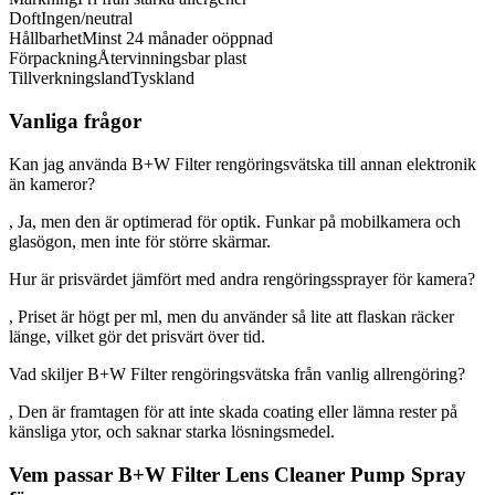
Doft
Ingen/neutral
Hållbarhet
Minst 24 månader oöppnad
Förpackning
Återvinningsbar plast
Tillverkningsland
Tyskland
Vanliga frågor
Kan jag använda B+W Filter rengöringsvätska till annan elektronik
än kameror?
, Ja, men den är optimerad för optik. Funkar på mobilkamera och
glasögon, men inte för större skärmar.
Hur är prisvärdet jämfört med andra rengöringssprayer för kamera?
, Priset är högt per ml, men du använder så lite att flaskan räcker
länge, vilket gör det prisvärt över tid.
Vad skiljer B+W Filter rengöringsvätska från vanlig allrengöring?
, Den är framtagen för att inte skada coating eller lämna rester på
känsliga ytor, och saknar starka lösningsmedel.
Vem passar B+W Filter Lens Cleaner Pump Spray