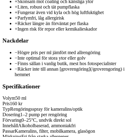
+
Skonsam mot coating och känsliga ytor
+
Liten, robust och tät pumpflaska
+
Fungerar även vid kyla och hög luftfuktighet
+
Parfymfri, låg allergirisk
+
Räcker längre än förväntat per flaska
+
Ingen risk för repor eller kemikalieskador
Nackdelar
−
Högre pris per ml jämfört med allrengöring
−
Inte optimal för stora ytor eller golv
−
Finns sällan i vanlig butik, mest hos fotospecialister
−
Räcker inte till annan [grovrengöring](/grovrengoring) i
hemmet
Specifikationer
Volym
50 ml
Pris
160 kr
Typ
Rengöringsspray för kameralins/optik
Dosering
1–2 pump per rengöring
Förvaring
0–25°C, undvik direkt sol
Innehåll
Alkoholbaserad, ammoniakfri
Passar
Kameralins, filter, mobilkamera, glasögon
Märkning
Fri från starka allergener