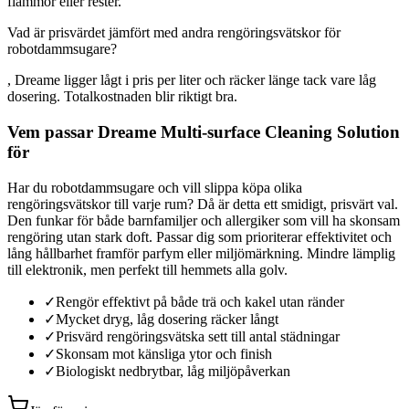
flammor eller rester.
Vad är prisvärdet jämfört med andra rengöringsvätskor för
robotdammsugare?
, Dreame ligger lågt i pris per liter och räcker länge tack vare låg
dosering. Totalkostnaden blir riktigt bra.
Vem passar Dreame Multi-surface Cleaning Solution
för
Har du robotdammsugare och vill slippa köpa olika
rengöringsvätskor till varje rum? Då är detta ett smidigt, prisvärt val.
Den funkar för både barnfamiljer och allergiker som vill ha skonsam
rengöring utan stark doft. Passar dig som prioriterar effektivitet och
lång hållbarhet framför parfym eller miljömärkning. Mindre lämplig
till elektronik, men perfekt till hemmets alla golv.
✓
Rengör effektivt på både trä och kakel utan ränder
✓
Mycket dryg, låg dosering räcker långt
✓
Prisvärd rengöringsvätska sett till antal städningar
✓
Skonsam mot känsliga ytor och finish
✓
Biologiskt nedbrytbar, låg miljöpåverkan