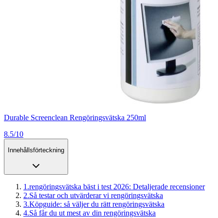
Durable Screenclean Rengöringsvätska 250ml
8.5/10
Innehållsförteckning
1
.
rengöringsvätska bäst i test 2026: Detaljerade recensioner
2
.
Så testar och utvärderar vi rengöringsvätska
3
.
Köpguide: så väljer du rätt rengöringsvätska
4
.
Så får du ut mest av din rengöringsvätska