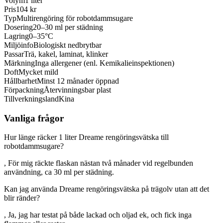
Volym
1 liter
Pris
104 kr
Typ
Multirengöring för robotdammsugare
Dosering
20–30 ml per städning
Lagring
0–35°C
Miljöinfo
Biologiskt nedbrytbar
Passar
Trä, kakel, laminat, klinker
Märkning
Inga allergener (enl. Kemikalieinspektionen)
Doft
Mycket mild
Hållbarhet
Minst 12 månader öppnad
Förpackning
Återvinningsbar plast
Tillverkningsland
Kina
Vanliga frågor
Hur länge räcker 1 liter Dreame rengöringsvätska till
robotdammsugare?
, För mig räckte flaskan nästan två månader vid regelbunden
användning, ca 30 ml per städning.
Kan jag använda Dreame rengöringsvätska på trägolv utan att det
blir ränder?
, Ja, jag har testat på både lackad och oljad ek, och fick inga