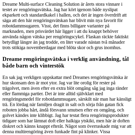
Dreame Multi-surface Cleaning Solution är årets stora vinnare i
testet av rengöringsvätska. Jag har kört igenom både nyslipat
ekparkett och standardkakel i hallen, och det är ingen överdrift att
säga att den här rengöringsvätskan har blivit min nya favorit för
robotdammsugaren. Visst, det finns billigare varianter på
marknaden, men prisvärdet här ligger i att du knappt behöver
använda någon vätska per rengöringscykel. Flaskan räckte faktiskt
betydligt längre än jag trodde, en liter varade nästan två månader
trots stökiga novemberdagar med blöta skor och grus inomhus.
Dreame rengöringsvätska i verklig användning, tål
både barn och vinterstök
En sak jag verkligen uppskattar med Dreames rengöringsvätska är
hur skonsam den är mot ytor. Jag var lite orolig för rester på
trägolvet, men även efter en extra blöt omgång såg jag inga ränder
eller flammiga partier. Det är inte alltid självklart med
rengöringsmedel för robotdammsugare, särskilt när man har känsligt
trä. En lördag när familjen dragit in salt och sörja från gatan fick
roboten jobba hårt, ändå försvann smutsen efter en omgång, och
golvet kändes inte klibbigt. Jag har testat flera rengöringsprodukter
tidigare som har lämnat doft eller halkiga ytskikt, men här är doften
diskret och känns knappt efteråt. Något som överraskade mig var att
denna multirengöring även funkade fint på klinker. Vissa