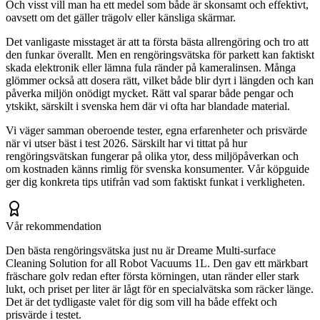
Och visst vill man ha ett medel som både är skonsamt och effektivt,
oavsett om det gäller trägolv eller känsliga skärmar.
Det vanligaste misstaget är att ta första bästa allrengöring och tro att
den funkar överallt. Men en rengöringsvätska för parkett kan faktiskt
skada elektronik eller lämna fula ränder på kameralinsen. Många
glömmer också att dosera rätt, vilket både blir dyrt i längden och kan
påverka miljön onödigt mycket. Rätt val sparar både pengar och
ytskikt, särskilt i svenska hem där vi ofta har blandade material.
Vi väger samman oberoende tester, egna erfarenheter och prisvärde
när vi utser bäst i test 2026. Särskilt har vi tittat på hur
rengöringsvätskan fungerar på olika ytor, dess miljöpåverkan och
om kostnaden känns rimlig för svenska konsumenter. Vår köpguide
ger dig konkreta tips utifrån vad som faktiskt funkat i verkligheten.
Vår rekommendation
Den bästa rengöringsvätska just nu är Dreame Multi-surface
Cleaning Solution for all Robot Vacuums 1L. Den gav ett märkbart
fräschare golv redan efter första körningen, utan ränder eller stark
lukt, och priset per liter är lågt för en specialvätska som räcker länge.
Det är det tydligaste valet för dig som vill ha både effekt och
prisvärde i testet.