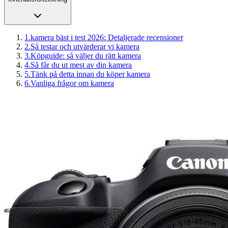
1
.
kamera bäst i test 2026: Detaljerade recensioner
2
.
Så testar och utvärderar vi kamera
3
.
Köpguide: så väljer du rätt kamera
4
.
Så får du ut mest av din kamera
5
.
Tänk på detta innan du köper kamera
6
.
Vanliga frågor om kamera