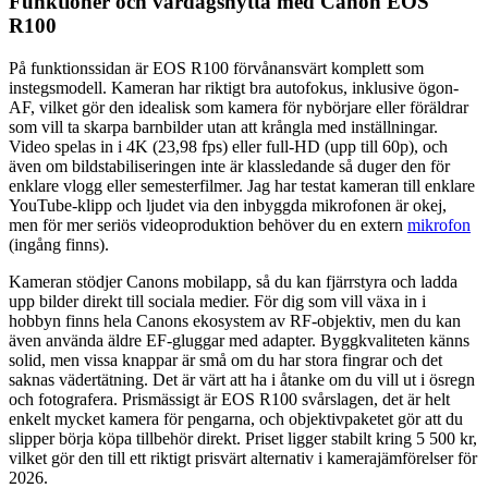
Funktioner och vardagsnytta med Canon EOS
R100
På funktionssidan är EOS R100 förvånansvärt komplett som
instegsmodell. Kameran har riktigt bra autofokus, inklusive ögon-
AF, vilket gör den idealisk som kamera för nybörjare eller föräldrar
som vill ta skarpa barnbilder utan att krångla med inställningar.
Video spelas in i 4K (23,98 fps) eller full-HD (upp till 60p), och
även om bildstabiliseringen inte är klassledande så duger den för
enklare vlogg eller semesterfilmer. Jag har testat kameran till enklare
YouTube-klipp och ljudet via den inbyggda mikrofonen är okej,
men för mer seriös videoproduktion behöver du en extern
mikrofon
(ingång finns).
Kameran stödjer Canons mobilapp, så du kan fjärrstyra och ladda
upp bilder direkt till sociala medier. För dig som vill växa in i
hobbyn finns hela Canons ekosystem av RF-objektiv, men du kan
även använda äldre EF-gluggar med adapter. Byggkvaliteten känns
solid, men vissa knappar är små om du har stora fingrar och det
saknas vädertätning. Det är värt att ha i åtanke om du vill ut i ösregn
och fotografera. Prismässigt är EOS R100 svårslagen, det är helt
enkelt mycket kamera för pengarna, och objektivpaketet gör att du
slipper börja köpa tillbehör direkt. Priset ligger stabilt kring 5 500 kr,
vilket gör den till ett riktigt prisvärt alternativ i kamerajämförelser för
2026.