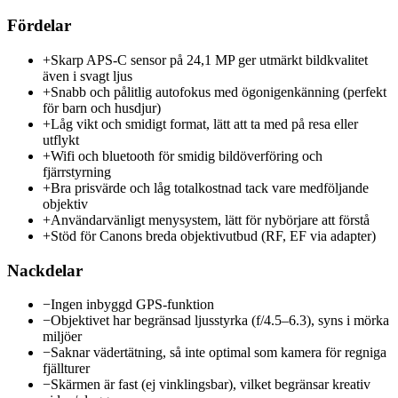
Fördelar
+
Skarp APS-C sensor på 24,1 MP ger utmärkt bildkvalitet
även i svagt ljus
+
Snabb och pålitlig autofokus med ögonigenkänning (perfekt
för barn och husdjur)
+
Låg vikt och smidigt format, lätt att ta med på resa eller
utflykt
+
Wifi och bluetooth för smidig bildöverföring och
fjärrstyrning
+
Bra prisvärde och låg totalkostnad tack vare medföljande
objektiv
+
Användarvänligt menysystem, lätt för nybörjare att förstå
+
Stöd för Canons breda objektivutbud (RF, EF via adapter)
Nackdelar
−
Ingen inbyggd GPS-funktion
−
Objektivet har begränsad ljusstyrka (f/4.5–6.3), syns i mörka
miljöer
−
Saknar vädertätning, så inte optimal som kamera för regniga
fjällturer
−
Skärmen är fast (ej vinklingsbar), vilket begränsar kreativ