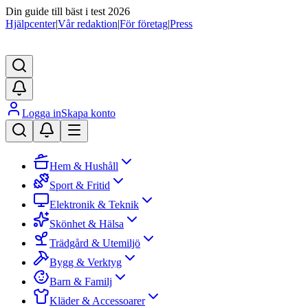
Din guide till bäst i test 2026
Hjälpcenter
|
Vår redaktion
|
För företag
|
Press
Logga in
Skapa konto
Hem & Hushåll
Sport & Fritid
Elektronik & Teknik
Skönhet & Hälsa
Trädgård & Utemiljö
Bygg & Verktyg
Barn & Familj
Kläder & Accessoarer