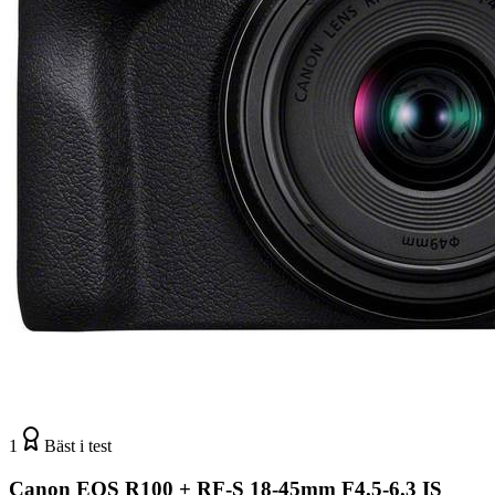
1
Bäst i test
Canon EOS R100 + RF-S 18-45mm F4.5-6.3 IS