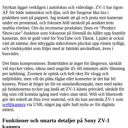
Styrkan ligger verkligen i autofokus och videoläge. ZV-1 har ögon-
AF för både människor och djur, och det fungerar lika bra i
praktiken som på pappret. Jag testade att gå och prata mot kameran
under en promenad, och fokusen höll stenkoll på ansiktet trots
snabba rörelser. Om du recenserar produkter, finns en “Product
Showcase”-funktion som fokuserar på föremål du håller upp framför
kameran, den är guld värd för YouTube och Tiktok. Ljudet är också
värt att nämna: den inbyggda mikrofonen plockar upp rösten tydligt,
och vindskyddet som följer med är faktiskt användbart, även i
busväder.
Det finns kompromisser. Batteritiden är inget för långresor, särskilt
vid mycket video, räkna med ungefär 45–60 minuters aktiv filmning
per laddning. Zoomen är optisk och helt okej för vlogg och
miljöbilder, men vill du plåta fåglar eller konserter är det här fel
kamera. Priset är högre än för en standardkompakt, men med tanke
på funktionerna tycker jag ändå att ZV-1 känns prisvärd, särskilt för
dig som vill komma igång med video utan strul. Wifi och bluetooth
gör det enkelt att föra över material, och du kan använda ZV-1 som
webbkamera
via USB, något jag själv haft nytta av för digitala
möten.
Funktioner och smarta detaljer på Sony ZV-1
kamera