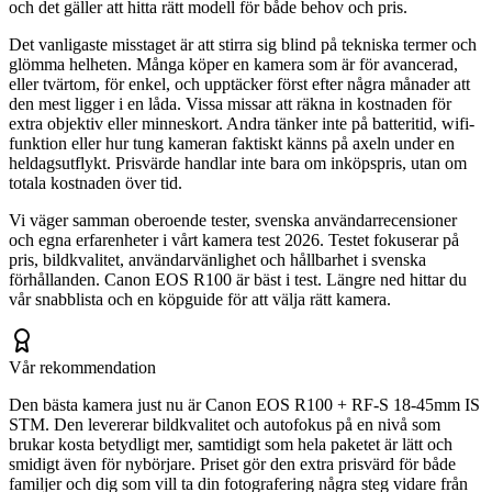
och det gäller att hitta rätt modell för både behov och pris.
Det vanligaste misstaget är att stirra sig blind på tekniska termer och
glömma helheten. Många köper en kamera som är för avancerad,
eller tvärtom, för enkel, och upptäcker först efter några månader att
den mest ligger i en låda. Vissa missar att räkna in kostnaden för
extra objektiv eller minneskort. Andra tänker inte på batteritid, wifi-
funktion eller hur tung kameran faktiskt känns på axeln under en
heldagsutflykt. Prisvärde handlar inte bara om inköpspris, utan om
totala kostnaden över tid.
Vi väger samman oberoende tester, svenska användarrecensioner
och egna erfarenheter i vårt kamera test 2026. Testet fokuserar på
pris, bildkvalitet, användarvänlighet och hållbarhet i svenska
förhållanden. Canon EOS R100 är bäst i test. Längre ned hittar du
vår snabblista och en köpguide för att välja rätt kamera.
Vår rekommendation
Den bästa kamera just nu är Canon EOS R100 + RF-S 18-45mm IS
STM. Den levererar bildkvalitet och autofokus på en nivå som
brukar kosta betydligt mer, samtidigt som hela paketet är lätt och
smidigt även för nybörjare. Priset gör den extra prisvärd för både
familjer och dig som vill ta din fotografering några steg vidare från