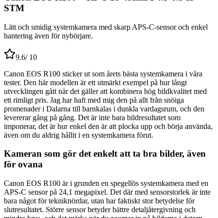
STM
Lätt och smidig systemkamera med skarp APS-C-sensor och enkel
hantering även för nybörjare.
9.6
/ 10
Canon EOS R100 sticker ut som årets bästa systemkamera i våra
tester. Den här modellen är ett utmärkt exempel på hur långt
utvecklingen gått när det gäller att kombinera hög bildkvalitet med
ett rimligt pris. Jag har haft med mig den på allt från snöiga
promenader i Dalarna till barnkalas i dunkla vardagsrum, och den
levererar gång på gång. Det är inte bara bildresultatet som
imponerar, det är hur enkel den är att plocka upp och börja använda,
även om du aldrig hållit i en systemkamera förut.
Kameran som gör det enkelt att ta bra bilder, även
för ovana
Canon EOS R100 är i grunden en spegellös systemkamera med en
APS-C sensor på 24,1 megapixel. Det där med sensorstorlek är inte
bara något för tekniknördar, utan har faktiskt stor betydelse för
slutresultatet. Större sensor betyder bättre detaljåtergivning och