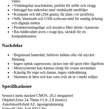
video
+
Vinklingsbar touchskärm, perfekt för selfie och vlogg
+
Inbyggd bra mikrofon med vindskydd medföljer
+
Kompakt och lätt (294 gram), får plats i en jackficka
+
Wifi, bluetooth och USB-webcam-stöd för smidig delning
och digitala möten
+
Produktvisningsläge och kreativa filter direkt i kameran
+
Bra bildkvalitet även i svagt ljus, särskilt för en
kompaktkamera
Nackdelar
−
Begränsad batteritid, behöver laddas ofta vid mycket
filmning
−
Ingen optisk superzoom, räcker inte till sport eller fågelfoto
−
Menysystemet kan kännas rörigt för ovana användare
−
Känslig för regn och damm, ingen vädertätning
−
Skärmen är liten och kan vara svår att se i starkt solljus
Specifikationer
Sensor
1-tums stacked CMOS, 20,1 megapixel
Objektiv
Zeiss 24-70mm f/1.8–2.8 (motsv)
Autofokus
Hybrid AF, ögonigenkänning
Video
4K/30p, Full HD/120p