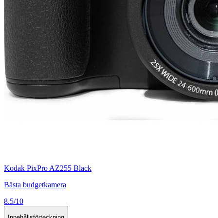
Kodak PixPro AZ255 Black
Bästa budgetkamera
8.5/10
Innehållsförteckning