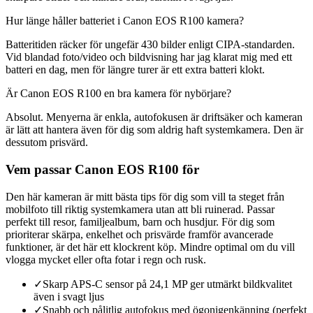
Hur länge håller batteriet i Canon EOS R100 kamera?
Batteritiden räcker för ungefär 430 bilder enligt CIPA-standarden.
Vid blandad foto/video och bildvisning har jag klarat mig med ett
batteri en dag, men för längre turer är ett extra batteri klokt.
Är Canon EOS R100 en bra kamera för nybörjare?
Absolut. Menyerna är enkla, autofokusen är driftsäker och kameran
är lätt att hantera även för dig som aldrig haft systemkamera. Den är
dessutom prisvärd.
Vem passar Canon EOS R100 för
Den här kameran är mitt bästa tips för dig som vill ta steget från
mobilfoto till riktig systemkamera utan att bli ruinerad. Passar
perfekt till resor, familjealbum, barn och husdjur. För dig som
prioriterar skärpa, enkelhet och prisvärde framför avancerade
funktioner, är det här ett klockrent köp. Mindre optimal om du vill
vlogga mycket eller ofta fotar i regn och rusk.
✓
Skarp APS-C sensor på 24,1 MP ger utmärkt bildkvalitet
även i svagt ljus
✓
Snabb och pålitlig autofokus med ögonigenkänning (perfekt