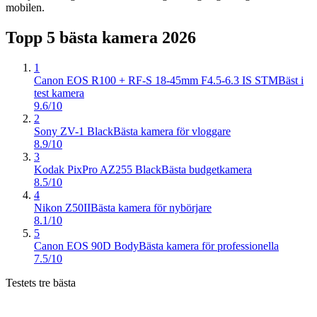
mobilen.
Topp 5 bästa
kamera
2026
1
Canon EOS R100 + RF-S 18-45mm F4.5-6.3 IS STM
Bäst i
test kamera
9.6/10
2
Sony ZV-1 Black
Bästa kamera för vloggare
8.9/10
3
Kodak PixPro AZ255 Black
Bästa budgetkamera
8.5/10
4
Nikon Z50II
Bästa kamera för nybörjare
8.1/10
5
Canon EOS 90D Body
Bästa kamera för professionella
7.5/10
Testets tre bästa