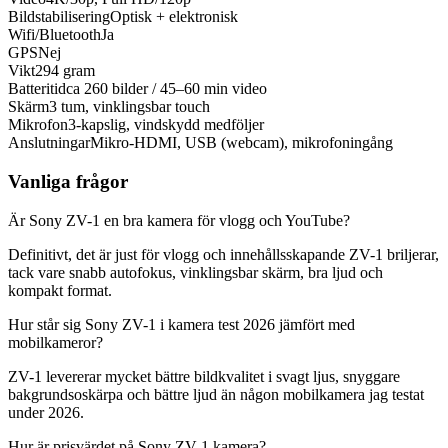
Bildstabilisering
Optisk + elektronisk
Wifi/Bluetooth
Ja
GPS
Nej
Vikt
294 gram
Batteritid
ca 260 bilder / 45–60 min video
Skärm
3 tum, vinklingsbar touch
Mikrofon
3-kapslig, vindskydd medföljer
Anslutningar
Mikro-HDMI, USB (webcam), mikrofoningång
Vanliga frågor
Är Sony ZV-1 en bra kamera för vlogg och YouTube?
Definitivt, det är just för vlogg och innehållsskapande ZV-1 briljerar,
tack vare snabb autofokus, vinklingsbar skärm, bra ljud och
kompakt format.
Hur står sig Sony ZV-1 i kamera test 2026 jämfört med
mobilkameror?
ZV-1 levererar mycket bättre bildkvalitet i svagt ljus, snyggare
bakgrundsoskärpa och bättre ljud än någon mobilkamera jag testat
under 2026.
Hur är prisvärdet på Sony ZV-1 kamera?