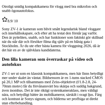
Otroligt smidig kompaktkamera för vlogg med bra mikrofon och
snabb ögonautofokus.
8.9
/ 10
Sony ZV-1 är kameran som blivit smått legendarisk bland vloggare
och innehållsskapare, och efter att ha testat den förstår jag varför.
Den är pytteliten, snabb, och har funktioner som faktiskt gör skillnad
när du står där och försöker filma dig själv på en blåsig gata i
Stockholm. Är du ute efter bästa kamera för vloggning 2026, då är
det här en av de självklara kandidaterna.
Den lilla kameran som överraskar på video och
autofokus
ZV-1 ser ut som en klassisk kompaktkamera, men här finns betydligt
mer under skalet än väntat. Bildsensorn är en 1-tums stacked CMOS
på 20,1 MP och tillsammans med Zeiss-objektivet (f/1.8-2.8, 24-
70mm motsv) får du förvånansvärt bra skärpa och suddig bakgrund,
även inomhus. Det är inte riktigt systemkameraklass, men väldigt
nära, och betydligt bättre än mobilkameror, särskilt i svagt ljus. Färg
och kontrast är Sonys signum, och bilderna ser proffsiga ut direkt
utan efterbehandling.