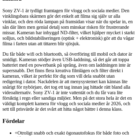
Sony ZV-1 är tydligt framtagen för vlogg och sociala medier. Den
vinklingsbara skärmen gör det enkelt att filma sig själv ur alla
vinklar, och den röda lampan på framsidan visar när du spelar in, en
sån där liten men genial detalj som minskar risken för frustrerande
missar. Kameran har inbyggd ND-filter, vilket hjälper mycket i starkt
solljus, och bildstabiliseringen (optisk + elektronisk) gör att du vågar
filma i farten utan att tittaren blir sjösjuk.
Du får både wifi och bluetooth, så överföring till mobil och dator är
smidigt. Kameran stödjer även USB-laddning, så det går att toppa
batteriet med en powerbank på språng, även om laddningen inte är
supersnabb. Det finns flera kreativa filmlägen och filter direkt i
kameran, vilket är perfekt för dig som vill dela snabbt utan
redigering i dator. Nackdelen är att menysystemet kan kännas lite
snårigt för nybörjare, det tog ett tag innan jag hittade rätt bland alla
videoalternativ. Sony ZV-1 är inte vattentät och du får vara lite
försiktig i regn eller sandiga miljöer. Men på det stora hela är det en
väldigt komplett kamera för vlogg och sociala medier år 2026, och
sett till prisvärde är det svårt att hitta något bättre i denna klass.
Fördelar
+
Otroligt snabb och exakt ögonautofokus för både foto och