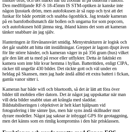
mindre brus, och det märks när du zoomar in på bilderna i datorn.
Den medföljande RF-S 18-45mm IS STM-optiken är kanske inte
någon ljusstark dröm, men autofokusen är så rapp och tyst att det
funkar för både porträtt och snabba ögonblick. Jag testade kameran
på en barnfotbollsmatch där bollen och ungarna for som popcorn,
och autofokusen höll jämna steg, ibland känns det som att kameran
tänker snabbare än jag själv.
Hanteringen är förvånansvärt smidig. Menystrukturen är logisk och
det går snabbt att hitta rätt inställningar. Greppet är lagom djupt även
för lite större händer, och kameran väger in på 356 gram (hus) vilket
gör den lätt att ta med på resor eller utflykter. Detta är faktiskt en
kamera som inte blir kvar hemma i hyllan. Batteritiden, enligt CIPA,
räcker till ungefär 430 bilder. Det räckte gott och väl under en
heldag på Skansen, men jag hade ändå alltid ett extra batteri i fickan,
gamla vanor sitter i.
Kameran har både wifi och bluetooth, så det är lätt att föra över
bilder till mobilen eller datorn. Det är något jag uppskattar när man
vill dela bilder snabbt utan att krångla med sladdar.
Bildstabiliseringen i objektivet är helt klart hjälpsam vid
fotografering i lite sämre ljus, men här syns ändå skillnader mot
dyrare modeller. Något jag saknar är inbyggd GPS för geotaggning,
men det känns som en rimlig kompromiss i den här prisklassen.