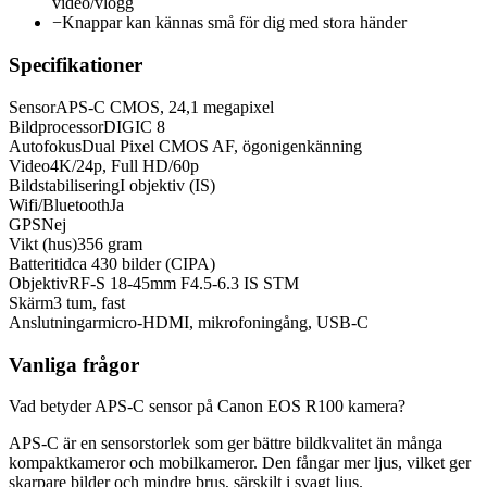
video/vlogg
−
Knappar kan kännas små för dig med stora händer
Specifikationer
Sensor
APS-C CMOS, 24,1 megapixel
Bildprocessor
DIGIC 8
Autofokus
Dual Pixel CMOS AF, ögonigenkänning
Video
4K/24p, Full HD/60p
Bildstabilisering
I objektiv (IS)
Wifi/Bluetooth
Ja
GPS
Nej
Vikt (hus)
356 gram
Batteritid
ca 430 bilder (CIPA)
Objektiv
RF-S 18-45mm F4.5-6.3 IS STM
Skärm
3 tum, fast
Anslutningar
micro-HDMI, mikrofoningång, USB-C
Vanliga frågor
Vad betyder APS-C sensor på Canon EOS R100 kamera?
APS-C är en sensorstorlek som ger bättre bildkvalitet än många
kompaktkameror och mobilkameror. Den fångar mer ljus, vilket ger
skarpare bilder och mindre brus, särskilt i svagt ljus.