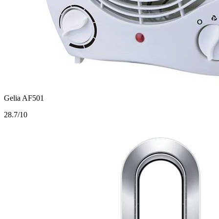
Gelia AF501
2
8.7/10