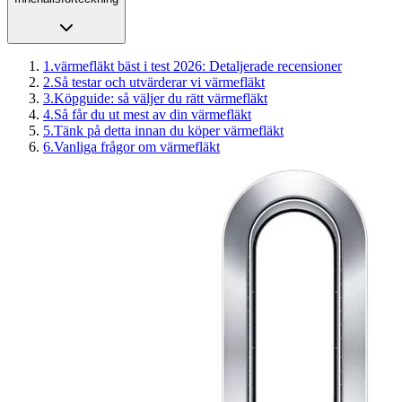
1
.
värmefläkt bäst i test 2026: Detaljerade recensioner
2
.
Så testar och utvärderar vi värmefläkt
3
.
Köpguide: så väljer du rätt värmefläkt
4
.
Så får du ut mest av din värmefläkt
5
.
Tänk på detta innan du köper värmefläkt
6
.
Vanliga frågor om värmefläkt