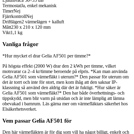
Ljudnivå
ca 50–55 dB
Termostat
Ja, enkel mekanisk
Timer
Nej
Fjärrkontroll
Nej
Driftlägen
2 värmelägen + kalluft
Mått
230 x 210 x 120 mm
Vikt
1,1 kg
Vanliga frågor
*Hur mycket el drar Gelia AF501 per timme?*
På högsta effekt (2000 W) drar den 2 kWh per timme, vilket
motsvarar ca 2–4 kr/timme beroende på elpris. *Kan man använda
Gelia AF501 som värmefläkt i uterum?* Den passar för uterum om
det är torrt och inte för stort, men kom ihåg att den saknar IP-
klassning så använd den aldrig där det är fuktigt. *Hur säker är
Gelia AF501 som värmefläkt?* Den har både överhettnings- och
tippskydd, men blir varm på utsidan och är inte lämplig att lämna
obevakad i barnrum. Läs gärna mer om värmefläktars säkerhet hos
Elsäkerhetsverket.
Vem passar Gelia AF501 för
Den här värmefläkten är för dig som vill ha något billigt, enkelt och