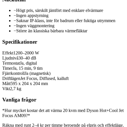
−
Högt pris, särskilt jämfört med enklare elvärmare
−
Ingen appstyrning
−
Saknar IP-klass, inte för badrum eller fuktiga utrymmen
−
Ingen väggmontering
−
Större än klassiska bärbara värmefläktar
Specifikationer
Effekt
1200–2000 W
Ljudnivå
30–40 dB
Termostat
Ja, digital
Timer
Ja, 15 min, 9 tim
Fjärrkontroll
Ja (magnetisk)
Driftlägen
Jet Focus, Diffused, kalluft
Mått
595 x 204 x 204 mm
Vikt
2,7 kg
Vanliga frågor
*Hur mycket kostar det att värma 20 kvm med Dyson Hot+Cool Jet
Focus AM09?*
Räkna med runt 2–4 kr per timme beroende på elpris och effektläge.