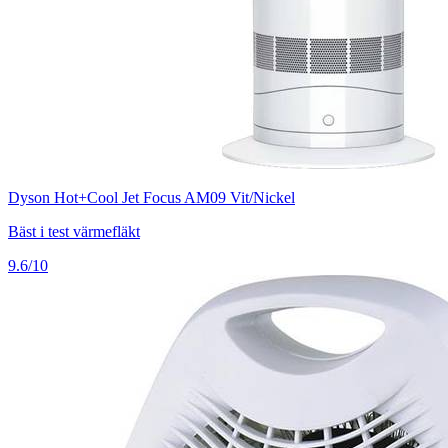
Dyson Hot+Cool Jet Focus AM09 Vit/Nickel
Bäst i test värmefläkt
9.6/10