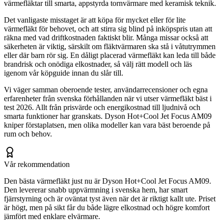
värmefläktar till smarta, appstyrda tornvärmare med keramisk teknik.
Det vanligaste misstaget är att köpa för mycket eller för lite
värmefläkt för behovet, och att stirra sig blind på inköpspris utan att
räkna med vad driftkostnaden faktiskt blir. Många missar också att
säkerheten är viktig, särskilt om fläktvärmaren ska stå i våtutrymmen
eller där barn rör sig. En dåligt placerad värmefläkt kan leda till både
brandrisk och onödiga elkostnader, så välj rätt modell och läs
igenom vår köpguide innan du slår till.
Vi väger samman oberoende tester, användarrecensioner och egna
erfarenheter från svenska förhållanden när vi utser värmefläkt bäst i
test 2026. Allt från prisvärde och energikostnad till ljudnivå och
smarta funktioner har granskats. Dyson Hot+Cool Jet Focus AM09
kniper förstaplatsen, men olika modeller kan vara bäst beroende på
rum och behov.
Vår rekommendation
Den bästa värmefläkt just nu är Dyson Hot+Cool Jet Focus AM09.
Den levererar snabb uppvärmning i svenska hem, har smart
fjärrstyrning och är oväntat tyst även när det är riktigt kallt ute. Priset
är högt, men på sikt får du både lägre elkostnad och högre komfort
jämfört med enklare elvärmare.