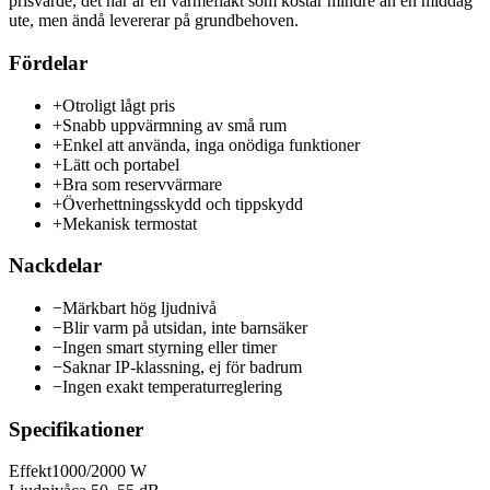
prisvärde, det här är en värmefläkt som kostar mindre än en middag
ute, men ändå levererar på grundbehoven.
Fördelar
+
Otroligt lågt pris
+
Snabb uppvärmning av små rum
+
Enkel att använda, inga onödiga funktioner
+
Lätt och portabel
+
Bra som reservvärmare
+
Överhettningsskydd och tippskydd
+
Mekanisk termostat
Nackdelar
−
Märkbart hög ljudnivå
−
Blir varm på utsidan, inte barnsäker
−
Ingen smart styrning eller timer
−
Saknar IP-klassning, ej för badrum
−
Ingen exakt temperaturreglering
Specifikationer
Effekt
1000/2000 W