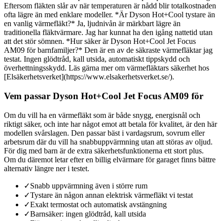
Eftersom fläkten slår av när temperaturen är nådd blir totalkostnaden
ofta lägre än med enklare modeller. *Är Dyson Hot+Cool tystare än
en vanlig värmefläkt?* Ja, ljudnivån är märkbart lägre än
traditionella fläktvärmare. Jag har kunnat ha den igång nattetid utan
att det stör sömnen. *Hur säker är Dyson Hot+Cool Jet Focus
AM09 för barnfamiljer?* Den är en av de säkraste värmefläktar jag
testat. Ingen glödtråd, kall utsida, automatiskt tippskydd och
överhettningsskydd. Läs gärna mer om värmefläktars säkerhet hos
[Elsäkerhetsverket](https://www.elsakerhetsverket.se/).
Vem passar Dyson Hot+Cool Jet Focus AM09 för
Om du vill ha en värmefläkt som är både snygg, energisnål och
riktigt säker, och inte har något emot att betala för kvalitet, är den här
modellen svårslagen. Den passar bäst i vardagsrum, sovrum eller
arbetsrum där du vill ha snabbuppvärmning utan att störas av oljud.
För dig med barn är de extra säkerhetsfunktionerna ett stort plus.
Om du däremot letar efter en billig elvärmare för garaget finns bättre
alternativ längre ner i testet.
✓
Snabb uppvärmning även i större rum
✓
Tystare än någon annan elektrisk värmefläkt vi testat
✓
Exakt termostat och automatisk avstängning
✓
Barnsäker: ingen glödtråd, kall utsida