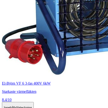
El-Björn VF 6 3-fas 400V 6kW
Starkaste värmefläkten
8.4/10
Innehållsförteckning