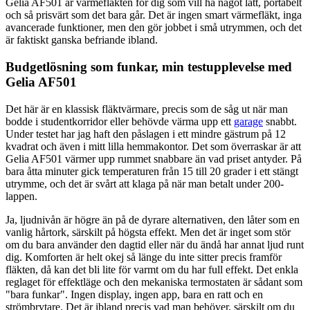
Gelia AF501 är värmefläkten för dig som vill ha något lätt, portabelt
och så prisvärt som det bara går. Det är ingen smart värmefläkt, inga
avancerade funktioner, men den gör jobbet i små utrymmen, och det
är faktiskt ganska befriande ibland.
Budgetlösning som funkar, min testupplevelse med
Gelia AF501
Det här är en klassisk fläktvärmare, precis som de såg ut när man
bodde i studentkorridor eller behövde värma upp ett
garage
snabbt.
Under testet har jag haft den påslagen i ett mindre gästrum på 12
kvadrat och även i mitt lilla hemmakontor. Det som överraskar är att
Gelia AF501 värmer upp rummet snabbare än vad priset antyder. På
bara åtta minuter gick temperaturen från 15 till 20 grader i ett stängt
utrymme, och det är svårt att klaga på när man betalt under 200-
lappen.
Ja, ljudnivån är högre än på de dyrare alternativen, den låter som en
vanlig hårtork, särskilt på högsta effekt. Men det är inget som stör
om du bara använder den dagtid eller när du ändå har annat ljud runt
dig. Komforten är helt okej så länge du inte sitter precis framför
fläkten, då kan det bli lite för varmt om du har full effekt. Det enkla
reglaget för effektläge och den mekaniska termostaten är sådant som
"bara funkar". Ingen display, ingen app, bara en ratt och en
strömbrytare. Det är ibland precis vad man behöver, särskilt om du