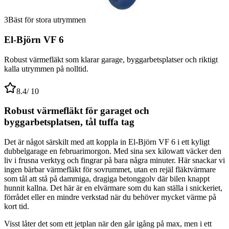
3
Bäst för stora utrymmen
El-Björn VF 6
Robust värmefläkt som klarar garage, byggarbetsplatser och riktigt
kalla utrymmen på nolltid.
8.4
/ 10
Robust värmefläkt för garaget och
byggarbetsplatsen, tål tuffa tag
Det är något särskilt med att koppla in El-Björn VF 6 i ett kyligt
dubbelgarage en februarimorgon. Med sina sex kilowatt väcker den
liv i frusna verktyg och fingrar på bara några minuter. Här snackar vi
ingen bärbar värmefläkt för sovrummet, utan en rejäl fläktvärmare
som tål att stå på dammiga, dragiga betonggolv där bilen knappt
hunnit kallna. Det här är en elvärmare som du kan ställa i snickeriet,
förrådet eller en mindre verkstad när du behöver mycket värme på
kort tid.
Visst låter det som ett jetplan när den går igång på max, men i ett