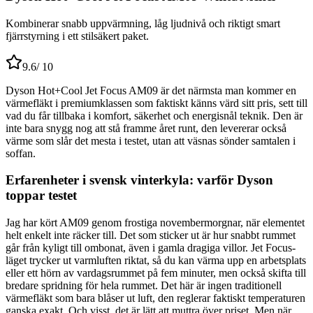
Kombinerar snabb uppvärmning, låg ljudnivå och riktigt smart
fjärrstyrning i ett stilsäkert paket.
9.6
/ 10
Dyson Hot+Cool Jet Focus AM09 är det närmsta man kommer en
värmefläkt i premiumklassen som faktiskt känns värd sitt pris, sett till
vad du får tillbaka i komfort, säkerhet och energisnål teknik. Den är
inte bara snygg nog att stå framme året runt, den levererar också
värme som slår det mesta i testet, utan att väsnas sönder samtalen i
soffan.
Erfarenheter i svensk vinterkyla: varför Dyson
toppar testet
Jag har kört AM09 genom frostiga novembermorgnar, när elementet
helt enkelt inte räcker till. Det som sticker ut är hur snabbt rummet
går från kyligt till ombonat, även i gamla dragiga villor. Jet Focus-
läget trycker ut varmluften riktat, så du kan värma upp en arbetsplats
eller ett hörn av vardagsrummet på fem minuter, men också skifta till
bredare spridning för hela rummet. Det här är ingen traditionell
värmefläkt som bara blåser ut luft, den reglerar faktiskt temperaturen
ganska exakt. Och visst, det är lätt att muttra över priset. Men när