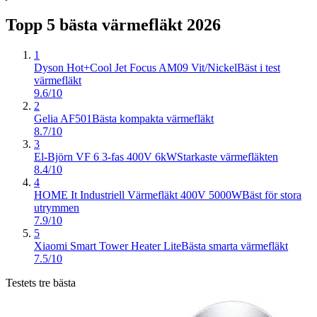
Topp 5 bästa
värmefläkt
2026
1
Dyson Hot+Cool Jet Focus AM09 Vit/Nickel
Bäst i test
värmefläkt
9.6/10
2
Gelia AF501
Bästa kompakta värmefläkt
8.7/10
3
El-Björn VF 6 3-fas 400V 6kW
Starkaste värmefläkten
8.4/10
4
HOME It Industriell Värmefläkt 400V 5000W
Bäst för stora
utrymmen
7.9/10
5
Xiaomi Smart Tower Heater Lite
Bästa smarta värmefläkt
7.5/10
Testets tre bästa