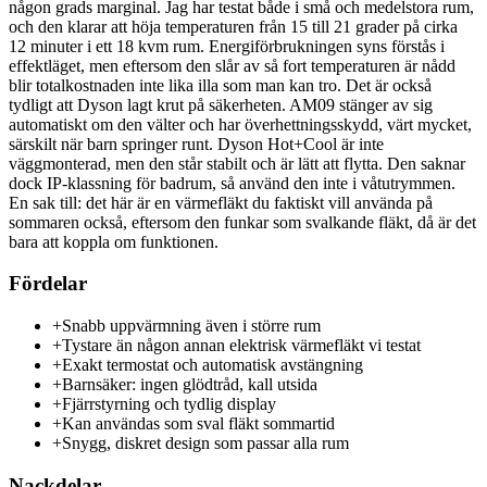
någon grads marginal. Jag har testat både i små och medelstora rum,
och den klarar att höja temperaturen från 15 till 21 grader på cirka
12 minuter i ett 18 kvm rum. Energiförbrukningen syns förstås i
effektläget, men eftersom den slår av så fort temperaturen är nådd
blir totalkostnaden inte lika illa som man kan tro. Det är också
tydligt att Dyson lagt krut på säkerheten. AM09 stänger av sig
automatiskt om den välter och har överhettningsskydd, värt mycket,
särskilt när barn springer runt. Dyson Hot+Cool är inte
väggmonterad, men den står stabilt och är lätt att flytta. Den saknar
dock IP-klassning för badrum, så använd den inte i våtutrymmen.
En sak till: det här är en värmefläkt du faktiskt vill använda på
sommaren också, eftersom den funkar som svalkande fläkt, då är det
bara att koppla om funktionen.
Fördelar
+
Snabb uppvärmning även i större rum
+
Tystare än någon annan elektrisk värmefläkt vi testat
+
Exakt termostat och automatisk avstängning
+
Barnsäker: ingen glödtråd, kall utsida
+
Fjärrstyrning och tydlig display
+
Kan användas som sval fläkt sommartid
+
Snygg, diskret design som passar alla rum
Nackdelar