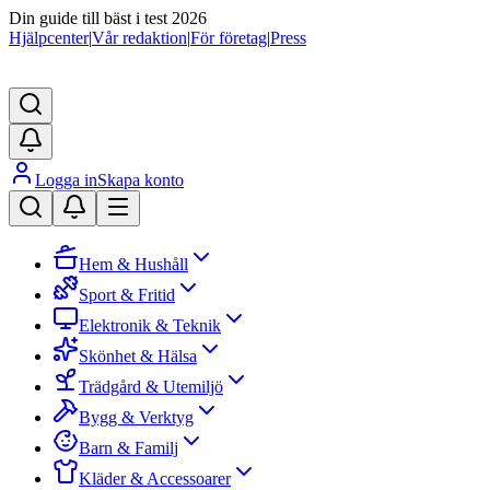
Din guide till bäst i test 2026
Hjälpcenter
|
Vår redaktion
|
För företag
|
Press
Logga in
Skapa konto
Hem & Hushåll
Sport & Fritid
Elektronik & Teknik
Skönhet & Hälsa
Trädgård & Utemiljö
Bygg & Verktyg
Barn & Familj
Kläder & Accessoarer