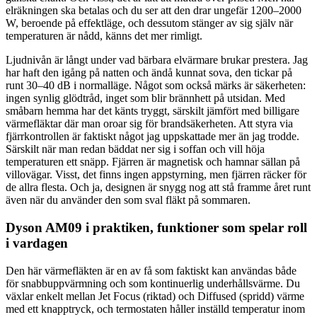
elräkningen ska betalas och du ser att den drar ungefär 1200–2000
W, beroende på effektläge, och dessutom stänger av sig själv när
temperaturen är nådd, känns det mer rimligt.
Ljudnivån är långt under vad bärbara elvärmare brukar prestera. Jag
har haft den igång på natten och ändå kunnat sova, den tickar på
runt 30–40 dB i normalläge. Något som också märks är säkerheten:
ingen synlig glödtråd, inget som blir brännhett på utsidan. Med
småbarn hemma har det känts tryggt, särskilt jämfört med billigare
värmefläktar där man oroar sig för brandsäkerheten. Att styra via
fjärrkontrollen är faktiskt något jag uppskattade mer än jag trodde.
Särskilt när man redan bäddat ner sig i soffan och vill höja
temperaturen ett snäpp. Fjärren är magnetisk och hamnar sällan på
villovägar. Visst, det finns ingen appstyrning, men fjärren räcker för
de allra flesta. Och ja, designen är snygg nog att stå framme året runt
även när du använder den som sval fläkt på sommaren.
Dyson AM09 i praktiken, funktioner som spelar roll
i vardagen
Den här värmefläkten är en av få som faktiskt kan användas både
för snabbuppvärmning och som kontinuerlig underhållsvärme. Du
växlar enkelt mellan Jet Focus (riktad) och Diffused (spridd) värme
med ett knapptryck, och termostaten håller inställd temperatur inom