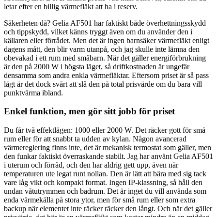
letar efter en billig värmefläkt att ha i reserv.
Säkerheten då? Gelia AF501 har faktiskt både överhettningsskydd
och tippskydd, vilket känns tryggt även om du använder den i
källaren eller förrådet. Men det är ingen barnsäker värmefläkt enligt
dagens mått, den blir varm utanpå, och jag skulle inte lämna den
obevakad i ett rum med småbarn. När det gäller energiförbrukning
är den på 2000 W i högsta läget, så driftkostnaden är ungefär
densamma som andra enkla värmefläktar. Eftersom priset är så pass
lågt är det dock svårt att slå den på total prisvärde om du bara vill
punktvärma ibland.
Enkel funktion, men gör sitt jobb för priset
Du får två effektlägen: 1000 eller 2000 W. Det räcker gott för små
rum eller för att snabbt ta udden av kylan. Någon avancerad
värmereglering finns inte, det är mekanisk termostat som gäller, men
den funkar faktiskt överraskande stabilt. Jag har använt Gelia AF501
i uterum och förråd, och den har aldrig gett upp, även när
temperaturen ute legat runt nollan. Den är lätt att bära med sig tack
vare låg vikt och kompakt format. Ingen IP-klassning, så håll den
undan våtutrymmen och badrum. Det är inget du vill använda som
enda värmekälla på stora ytor, men för små rum eller som extra
backup när elementet inte räcker räcker den långt. Och när det gäller