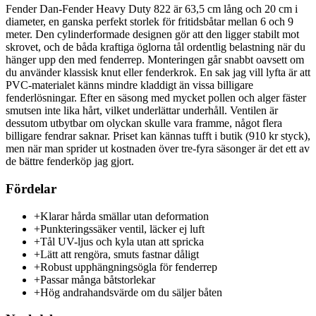
Fender Dan-Fender Heavy Duty 822 är 63,5 cm lång och 20 cm i
diameter, en ganska perfekt storlek för fritidsbåtar mellan 6 och 9
meter. Den cylinderformade designen gör att den ligger stabilt mot
skrovet, och de båda kraftiga öglorna tål ordentlig belastning när du
hänger upp den med fenderrep. Monteringen går snabbt oavsett om
du använder klassisk knut eller fenderkrok. En sak jag vill lyfta är att
PVC-materialet känns mindre kladdigt än vissa billigare
fenderlösningar. Efter en säsong med mycket pollen och alger fäster
smutsen inte lika hårt, vilket underlättar underhåll. Ventilen är
dessutom utbytbar om olyckan skulle vara framme, något flera
billigare fendrar saknar. Priset kan kännas tufft i butik (910 kr styck),
men när man sprider ut kostnaden över tre-fyra säsonger är det ett av
de bättre fenderköp jag gjort.
Fördelar
+
Klarar hårda smällar utan deformation
+
Punkteringssäker ventil, läcker ej luft
+
Tål UV-ljus och kyla utan att spricka
+
Lätt att rengöra, smuts fastnar dåligt
+
Robust upphängningsögla för fenderrep
+
Passar många båtstorlekar
+
Hög andrahandsvärde om du säljer båten