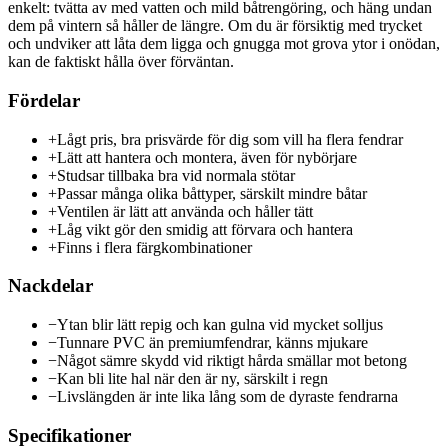
enkelt: tvätta av med vatten och mild båtrengöring, och häng undan
dem på vintern så håller de längre. Om du är försiktig med trycket
och undviker att låta dem ligga och gnugga mot grova ytor i onödan,
kan de faktiskt hålla över förväntan.
Fördelar
+
Lågt pris, bra prisvärde för dig som vill ha flera fendrar
+
Lätt att hantera och montera, även för nybörjare
+
Studsar tillbaka bra vid normala stötar
+
Passar många olika båttyper, särskilt mindre båtar
+
Ventilen är lätt att använda och håller tätt
+
Låg vikt gör den smidig att förvara och hantera
+
Finns i flera färgkombinationer
Nackdelar
−
Ytan blir lätt repig och kan gulna vid mycket solljus
−
Tunnare PVC än premiumfendrar, känns mjukare
−
Något sämre skydd vid riktigt hårda smällar mot betong
−
Kan bli lite hal när den är ny, särskilt i regn
−
Livslängden är inte lika lång som de dyraste fendrarna
Specifikationer