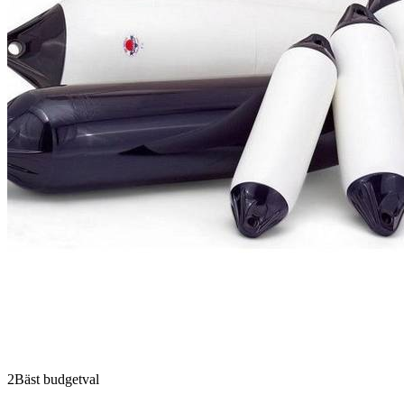
2
Bäst budgetval