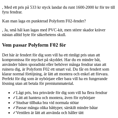
, Med ett pris på 533 kr styck landar du runt 1600-2000 kr för tre till
fyra fendrar.
Kan man laga en punkterad Polyform F02-fender?
, Ja, små hål kan lagas med PVC-kit, men större skador kräver
nästan alltid byte för säkerhetens skull.
Vem passar Polyform F02 för
Det här är fendert för dig som vill ha ett rimligt pris utan att
kompromissa för mycket på skyddet. Har du en mindre båt,
använder båten sporadiskt eller behöver många fendrar utan att
ruinera dig, är Polyform F02 ett smart val. Du får en fendert som
klarar normal förtöjning, är lätt att montera och enkel att förvara.
Perfekt för dig som är nybörjare eller bara vill ha en fungerande
lösning utan att betala för premiummaterial.
✓
Lågt pris, bra prisvärde för dig som vill ha flera fendrar
✓
Lätt att hantera och montera, även för nybörjare
✓
Studsar tillbaka bra vid normala stötar
✓
Passar många olika båttyper, särskilt mindre båtar
✓
Ventilen är lätt att använda och håller tätt