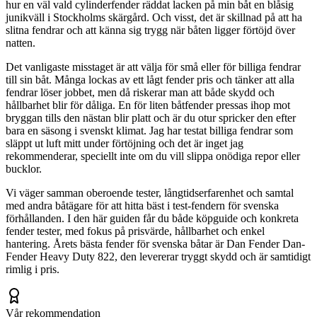
hur en väl vald cylinderfender räddat lacken på min båt en blåsig
junikväll i Stockholms skärgård. Och visst, det är skillnad på att ha
slitna fendrar och att känna sig trygg när båten ligger förtöjd över
natten.
Det vanligaste misstaget är att välja för små eller för billiga fendrar
till sin båt. Många lockas av ett lågt fender pris och tänker att alla
fendrar löser jobbet, men då riskerar man att både skydd och
hållbarhet blir för dåliga. En för liten båtfender pressas ihop mot
bryggan tills den nästan blir platt och är du otur spricker den efter
bara en säsong i svenskt klimat. Jag har testat billiga fendrar som
släppt ut luft mitt under förtöjning och det är inget jag
rekommenderar, speciellt inte om du vill slippa onödiga repor eller
bucklor.
Vi väger samman oberoende tester, långtidserfarenhet och samtal
med andra båtägare för att hitta bäst i test-fendern för svenska
förhållanden. I den här guiden får du både köpguide och konkreta
fender tester, med fokus på prisvärde, hållbarhet och enkel
hantering. Årets bästa fender för svenska båtar är Dan Fender Dan-
Fender Heavy Duty 822, den levererar tryggt skydd och är samtidigt
rimlig i pris.
Vår rekommendation