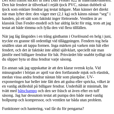
Det som främst sticker ut med Dan Fender 822 är materialkvaliteten.
Den här fendert är tillverkad i rejält tjock PVC, nästan dubbelt så
tjock som enklare fendrar jag testat tidigare. Man känner det direkt
när man lyfter den: den väger mer (2,1 kg) och känns nästan “seg” i
handen, på ett sätt som faktiskt inger förtroende. Ventilen är av
klassisk Dan Fender-modell och har aldrig läckt för mig, trots att jag
testat att både tömma och fylla den vid flera tillfällen.
När jag låg långsides i en trång gästhamn i Oxelösund en helg i juni,
tryckte en granne till ordentligt vid tilläggningen. Fendern tog hela
smällen utan att tappa formen. Inga märken på varken min båt eller
fendert, och det är faktiskt inte alltid självklart, speciellt när man
jämför med billigare fendrar för båt. Prisvärdet blir snabbt tydligt när
du slipper byta ut dina fendrar varje säsong.
En annan sak jag uppskattar är att den klarar svensk kyla. Vid
minusgrader i början av april var den fortfarande mjuk och elastisk,
medan vissa andra fendrar nästan blir som plastpåse. UV-
exponeringen har heller inte fått den att gulna eller spricka, vilket är
en vanlig akilleshäl på billigare fendrar. Underhåll är minimalt, lite
tvätt med
båtschampo
och den ser fräsch ut även efter en tuff
säsong. Jag har dessutom testat att pumpa den både med vanlig
bollpump och kompressor, och ventilen tar båda utan problem.
Funktioner och hantering, vad får du för pengarna?