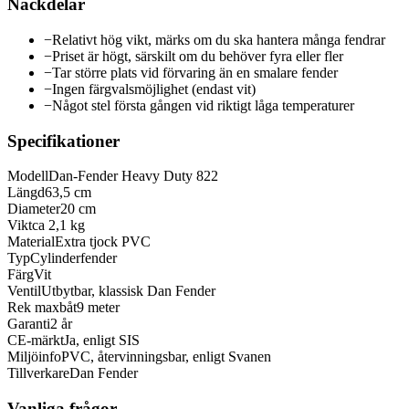
Nackdelar
−
Relativt hög vikt, märks om du ska hantera många fendrar
−
Priset är högt, särskilt om du behöver fyra eller fler
−
Tar större plats vid förvaring än en smalare fender
−
Ingen färgvalsmöjlighet (endast vit)
−
Något stel första gången vid riktigt låga temperaturer
Specifikationer
Modell
Dan-Fender Heavy Duty 822
Längd
63,5 cm
Diameter
20 cm
Vikt
ca 2,1 kg
Material
Extra tjock PVC
Typ
Cylinderfender
Färg
Vit
Ventil
Utbytbar, klassisk Dan Fender
Rek maxbåt
9 meter
Garanti
2 år
CE-märkt
Ja, enligt SIS
Miljöinfo
PVC, återvinningsbar, enligt Svanen
Tillverkare
Dan Fender
Vanliga frågor