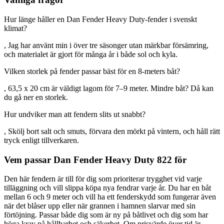
Hur länge håller en Dan Fender Heavy Duty-fender i svenskt
klimat?
, Jag har använt min i över tre säsonger utan märkbar försämring,
och materialet är gjort för många år i både sol och kyla.
Vilken storlek på fender passar bäst för en 8-meters båt?
, 63,5 x 20 cm är väldigt lagom för 7–9 meter. Mindre båt? Då kan
du gå ner en storlek.
Hur undviker man att fendern slits ut snabbt?
, Skölj bort salt och smuts, förvara den mörkt på vintern, och håll rätt
tryck enligt tillverkaren.
Vem passar Dan Fender Heavy Duty 822 för
Den här fendern är till för dig som prioriterar trygghet vid varje
tilläggning och vill slippa köpa nya fendrar varje år. Du har en båt
mellan 6 och 9 meter och vill ha ett fenderskydd som fungerar även
när det blåser upp eller när grannen i hamnen slarvar med sin
förtöjning. Passar både dig som är ny på båtlivet och dig som har
höga krav på hållbarhet och säkerhet. Om prisvärde över tid är