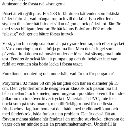
åtminstone de första två säsongerna.
Priset är ett rejält plus. För 533 kr får du en båtfender som faktiskt
håller bättre än vad många tror, och vill du köpa fyra eller fem
stycken till större båt blir det sällan någon chock på kvittot. Jämfört
med vissa billigare fendrar för båt känns Polyform F02 mindre
“plastig” och ger ett bättre första intryck.
Visst, ytan blir repig snabbare än på dyrare fendrar, och efter mycket
UV-exponering kan den börja gulna lite. Men det är inget som
påverkat funktionen nämnvärt under de första två säsongerna i mitt
test. Fendret är också lätt att pumpa upp och du behöver inte vara
rädd att ventilen ska börja läcka i första taget.
Funktioner, montering och underhåll, vad får du för pengarna?
Polyform F02 mäter 58 cm på längden och har en diameter på 15
cm. Den cylinderformade designen är klassisk och passar bra till
båtar mellan 5 och 7 meter, men fungerar i praktiken även till mindre
jollar om du inte överdriver trycket. Materialet är PVC, inte lika
tjockt som på testvinnaren, men tillräckligt robust för de flesta
fritidsbehov. Jag har monterat den både med traditionell knut och
med fenderkrok, båda funkar utan problem. Det är också lätt att
förvara många sådana här fendrar i en mindre stuvlucka, eftersom de
väger och tar mindre plats än premiumalternativen. Underhåll är