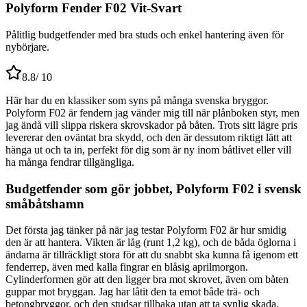
Polyform Fender F02 Vit-Svart
Pålitlig budgetfender med bra studs och enkel hantering även för
nybörjare.
8.8
/ 10
Här har du en klassiker som syns på många svenska bryggor.
Polyform F02 är fendern jag vänder mig till när plånboken styr, men
jag ändå vill slippa riskera skrovskador på båten. Trots sitt lägre pris
levererar den oväntat bra skydd, och den är dessutom riktigt lätt att
hänga ut och ta in, perfekt för dig som är ny inom båtlivet eller vill
ha många fendrar tillgängliga.
Budgetfender som gör jobbet, Polyform F02 i svensk
småbåtshamn
Det första jag tänker på när jag testar Polyform F02 är hur smidig
den är att hantera. Vikten är låg (runt 1,2 kg), och de båda öglorna i
ändarna är tillräckligt stora för att du snabbt ska kunna få igenom ett
fenderrep, även med kalla fingrar en blåsig aprilmorgon.
Cylinderformen gör att den ligger bra mot skrovet, även om båten
guppar mot bryggan. Jag har låtit den ta emot både trä- och
betongbryggor, och den studsar tillbaka utan att ta synlig skada,