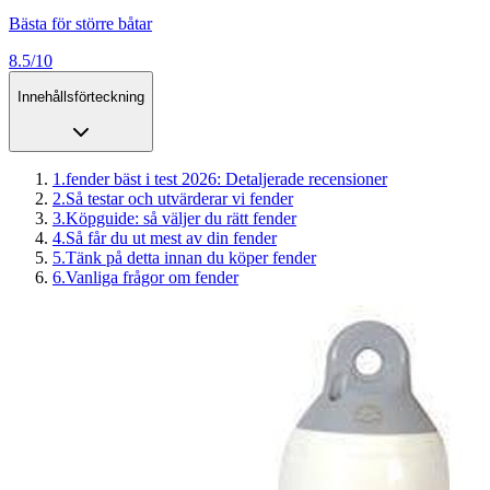
Bästa för större båtar
8.5/10
Innehållsförteckning
1
.
fender bäst i test 2026: Detaljerade recensioner
2
.
Så testar och utvärderar vi fender
3
.
Köpguide: så väljer du rätt fender
4
.
Så får du ut mest av din fender
5
.
Tänk på detta innan du köper fender
6
.
Vanliga frågor om fender