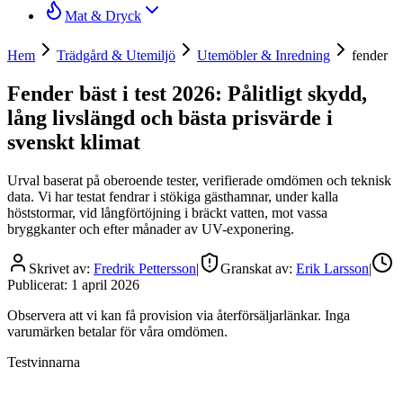
Mat & Dryck
Hem
Trädgård & Utemiljö
Utemöbler & Inredning
fender
Fender bäst i test 2026: Pålitligt skydd,
lång livslängd och bästa prisvärde i
svenskt klimat
Urval baserat på oberoende tester, verifierade omdömen och teknisk
data. Vi har testat fendrar i stökiga gästhamnar, under kalla
höststormar, vid långförtöjning i bräckt vatten, mot vassa
bryggkanter och efter månader av UV-exponering.
Skrivet av:
Fredrik Pettersson
|
Granskat av:
Erik Larsson
|
Publicerat:
1 april 2026
Observera att vi kan få provision via återförsäljarlänkar. Inga
varumärken betalar för våra omdömen.
Testvinnarna