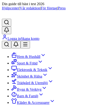
Din guide till bäst i test 2026
Hjälpcenter
|
Vår redaktion
|
För företag
|
Press
Logga in
Skapa konto
Hem & Hushåll
Sport & Fritid
Elektronik & Teknik
Skönhet & Hälsa
Trädgård & Utemiljö
Bygg & Verktyg
Barn & Familj
Kläder & Accessoarer