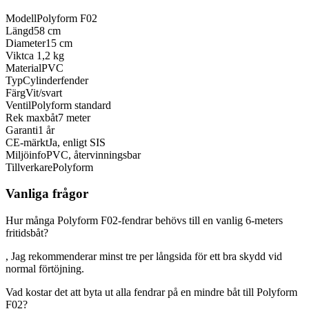
Modell
Polyform F02
Längd
58 cm
Diameter
15 cm
Vikt
ca 1,2 kg
Material
PVC
Typ
Cylinderfender
Färg
Vit/svart
Ventil
Polyform standard
Rek maxbåt
7 meter
Garanti
1 år
CE-märkt
Ja, enligt SIS
Miljöinfo
PVC, återvinningsbar
Tillverkare
Polyform
Vanliga frågor
Hur många Polyform F02-fendrar behövs till en vanlig 6-meters
fritidsbåt?
, Jag rekommenderar minst tre per långsida för ett bra skydd vid
normal förtöjning.
Vad kostar det att byta ut alla fendrar på en mindre båt till Polyform
F02?