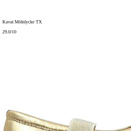
Kavat Mölnlycke TX
2
9.0/10