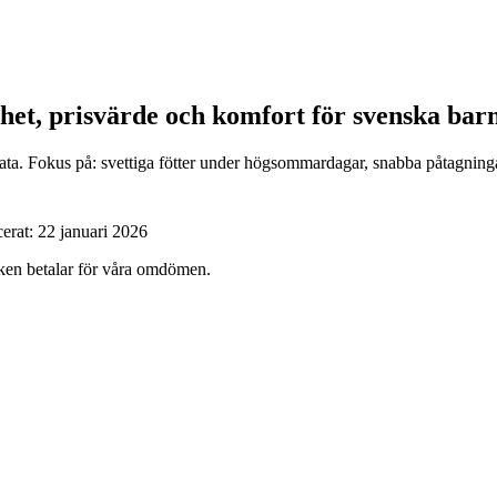
het, prisvärde och komfort för svenska barn
a. Fokus på: svettiga fötter under högsommardagar, snabba påtagningar vi
cerat:
22 januari 2026
ärken betalar för våra omdömen.