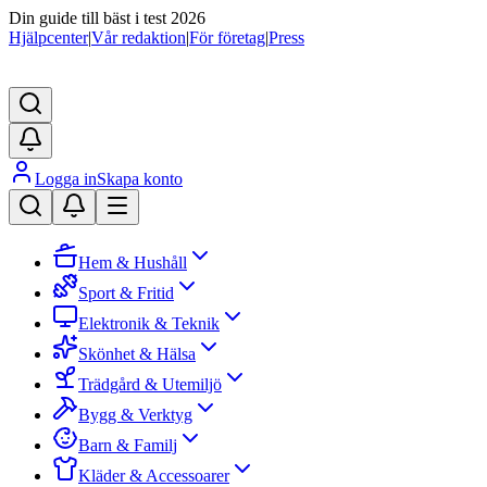
Din guide till bäst i test 2026
Hjälpcenter
|
Vår redaktion
|
För företag
|
Press
Logga in
Skapa konto
Hem & Hushåll
Sport & Fritid
Elektronik & Teknik
Skönhet & Hälsa
Trädgård & Utemiljö
Bygg & Verktyg
Barn & Familj
Kläder & Accessoarer