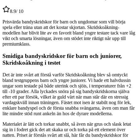
8.9
/ 10
Prisvärda bandyskridskor för barn och ungdomar som vill börja
spela eller träna utan att det kostar skjortan. Skridskoåkning-
modellen har blivit lite av en favorit bland yngre testare tack vare låg
vikt och smarta lösningar, även om stödet inte riktigt når upp till
premiumklass.
Smidiga bandyskridskor för barn och juniorer,
Skridskoåkning i testet
Det är inte svårt att förstå varför Skridskoåkning blev så omtyckt
bland testgruppens barn och yngre juniorer. Vi hade ett halvdussin
ungar som testade på både uterink och sjöis, i temperaturer från +2
till -10 grader. Alla lyckades snöra på sig bandyskridskorna själva
efter ett par försök, vilket är guld värt när man står där en stressig
vardagskväll innan träningen. Fästet mot isen är stabilt nog för lek,
enklare bandyspel och de första snabba svängarna, även om man får
lite mindre stöd runt ankeln än hos de dyrare modellerna.
Materialet är lätt och torkar snabbt, så även när grus och slask letat
sig in i fodret gick det att skaka ur och torka på ett element över
natten. Priset är förstås svårt att slå, här får du bandyskridskor för