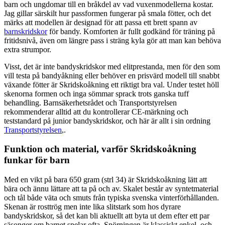
barn och ungdomar till en bråkdel av vad vuxenmodellerna kostar.
Jag gillar särskilt hur passformen fungerar på smala fötter, och det
märks att modellen är designad för att passa ett brett spann av
barnskridskor
för bandy. Komforten är fullt godkänd för träning på
fritidsnivå, även om längre pass i sträng kyla gör att man kan behöva
extra strumpor.
Visst, det är inte bandyskridskor med elitprestanda, men för den som
vill testa på bandyåkning eller behöver en prisvärd modell till snabbt
växande fötter är Skridskoåkning ett riktigt bra val. Under testet höll
skenorna formen och inga sömmar sprack trots ganska tuff
behandling. Barnsäkerhetsrådet och Transportstyrelsen
rekommenderar alltid att du kontrollerar CE-märkning och
teststandard på junior bandyskridskor, och här är allt i sin ordning
Transportstyrelsen
,.
Funktion och material, varför Skridskoåkning
funkar för barn
Med en vikt på bara 650 gram (strl 34) är Skridskoåkning lätt att
bära och ännu lättare att ta på och av. Skalet består av syntetmaterial
och tål både väta och smuts från typiska svenska vinterförhållanden.
Skenan är rosttrög men inte lika slitstark som hos dyrare
bandyskridskor, så det kan bli aktuellt att byta ut dem efter ett par
säsonger om barnet spelar ofta. Snörningen är klassiskt enkel, och