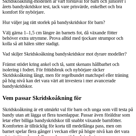
Skridskoåkning-modellen är vårt förstaval för barn och juniorer i
årets bandyskridskor test, tack vare prisvärde, enkelhet och bra
komfort för nybörjare.
Hur väljer jag rätt storlek på bandyskridskor för barn?
Välj gärna 1–1,5 cm längre än barnets fot, då växande fötter
behöver extra utrymme. Prova alltid med tjockare strumpor och
kolla så att hälen sitter stadigt.
Vad skiljer Skridskoåkning bandyskridskor mot dyrare modeller?
Främst stödet kring ankel och tå, samt skenans hållbarhet och
isolering i fodret. För fritidsbruk och nybörjare räcker
Skridskoåkning långt, men för regelbundet matchspel eller träning
på hög nivå kan det vara värt att investera i mer avancerade
bandyskridskor.
Vem passar Skridskoåkning för
Skridskoåkning är ett utmärkt val för barn och unga som vill testa på
bandy utan att lägga ut flera tusenlappar. Passar även föräldrar som
letar efter billiga bandyskridskor till snabbt växande barnfötter.
Komforten är tillräcklig för korta till medellånga pass, men om
barnet spelar flera gånger i veckan eller på högre nivå kan det vara