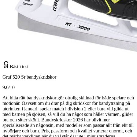
Bäst i test
Graf 520 Sr bandyskridskor
9.6/10
Att hitta rätt bandyskridskor gör otrolig skillnad för både spelare och
motionär. Oavsett om du drar på dig skridskor för bandyträning på
uterinken i januari, spelar match i division 2 eller bara vill glida ut
med barnen på sjöisen, så vill du ha något som håller värmen, glider
bra och sitter skönt. Bandyskridskor 2026 har blivit mer
specialiserade än någonsin, med modeller som passar allt från elit till
nybörjare och barn. Pris, passform och kvalitet varierar enormt, och
det märks verkligen när du väl står där ute i minusgraderna.