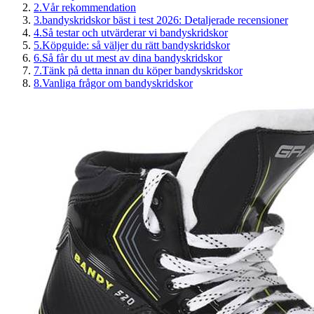
2
.
Vår rekommendation
3
.
bandyskridskor bäst i test 2026: Detaljerade recensioner
4
.
Så testar och utvärderar vi bandyskridskor
5
.
Köpguide: så väljer du rätt bandyskridskor
6
.
Så får du ut mest av dina bandyskridskor
7
.
Tänk på detta innan du köper bandyskridskor
8
.
Vanliga frågor om bandyskridskor