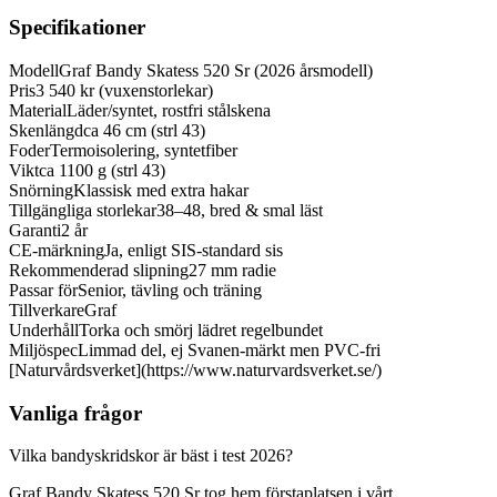
Specifikationer
Modell
Graf Bandy Skatess 520 Sr (2026 årsmodell)
Pris
3 540 kr (vuxenstorlekar)
Material
Läder/syntet, rostfri stålskena
Skenlängd
ca 46 cm (strl 43)
Foder
Termoisolering, syntetfiber
Vikt
ca 1100 g (strl 43)
Snörning
Klassisk med extra hakar
Tillgängliga storlekar
38–48, bred & smal läst
Garanti
2 år
CE-märkning
Ja, enligt SIS-standard sis
Rekommenderad slipning
27 mm radie
Passar för
Senior, tävling och träning
Tillverkare
Graf
Underhåll
Torka och smörj lädret regelbundet
Miljöspec
Limmad del, ej Svanen-märkt men PVC-fri
[Naturvårdsverket](https://www.naturvardsverket.se/)
Vanliga frågor
Vilka bandyskridskor är bäst i test 2026?
Graf Bandy Skatess 520 Sr tog hem förstaplatsen i vårt