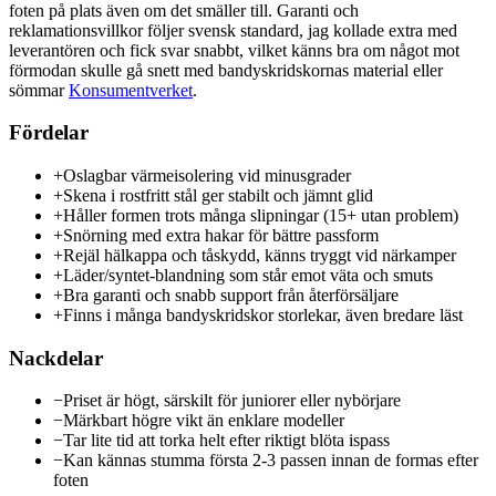
foten på plats även om det smäller till. Garanti och
reklamationsvillkor följer svensk standard, jag kollade extra med
leverantören och fick svar snabbt, vilket känns bra om något mot
förmodan skulle gå snett med bandyskridskornas material eller
sömmar
Konsumentverket
.
Fördelar
+
Oslagbar värmeisolering vid minusgrader
+
Skena i rostfritt stål ger stabilt och jämnt glid
+
Håller formen trots många slipningar (15+ utan problem)
+
Snörning med extra hakar för bättre passform
+
Rejäl hälkappa och tåskydd, känns tryggt vid närkamper
+
Läder/syntet-blandning som står emot väta och smuts
+
Bra garanti och snabb support från återförsäljare
+
Finns i många bandyskridskor storlekar, även bredare läst
Nackdelar
−
Priset är högt, särskilt för juniorer eller nybörjare
−
Märkbart högre vikt än enklare modeller
−
Tar lite tid att torka helt efter riktigt blöta ispass
−
Kan kännas stumma första 2-3 passen innan de formas efter
foten