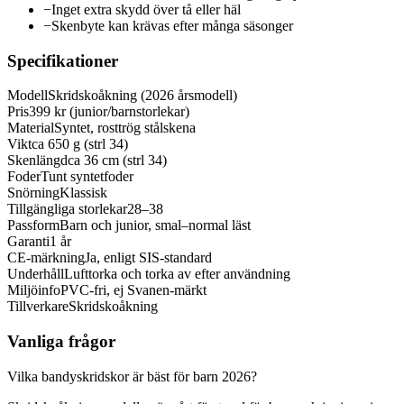
−
Inget extra skydd över tå eller häl
−
Skenbyte kan krävas efter många säsonger
Specifikationer
Modell
Skridskoåkning (2026 årsmodell)
Pris
399 kr (junior/barnstorlekar)
Material
Syntet, rosttrög stålskena
Vikt
ca 650 g (strl 34)
Skenlängd
ca 36 cm (strl 34)
Foder
Tunt syntetfoder
Snörning
Klassisk
Tillgängliga storlekar
28–38
Passform
Barn och junior, smal–normal läst
Garanti
1 år
CE-märkning
Ja, enligt SIS-standard
Underhåll
Lufttorka och torka av efter användning
Miljöinfo
PVC-fri, ej Svanen-märkt
Tillverkare
Skridskoåkning
Vanliga frågor
Vilka bandyskridskor är bäst för barn 2026?