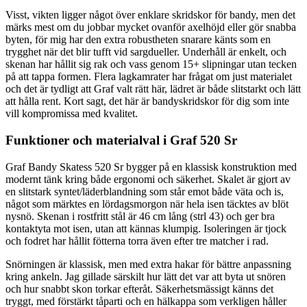
Visst, vikten ligger något över enklare skridskor för bandy, men det
märks mest om du jobbar mycket ovanför axelhöjd eller gör snabba
byten, för mig har den extra robustheten snarare känts som en
trygghet när det blir tufft vid sargdueller. Underhåll är enkelt, och
skenan har hållit sig rak och vass genom 15+ slipningar utan tecken
på att tappa formen. Flera lagkamrater har frågat om just materialet
och det är tydligt att Graf valt rätt här, lädret är både slitstarkt och lätt
att hålla rent. Kort sagt, det här är bandyskridskor för dig som inte
vill kompromissa med kvalitet.
Funktioner och materialval i Graf 520 Sr
Graf Bandy Skatess 520 Sr bygger på en klassisk konstruktion med
modernt tänk kring både ergonomi och säkerhet. Skalet är gjort av
en slitstark syntet/läderblandning som står emot både väta och is,
något som märktes en lördagsmorgon när hela isen täcktes av blöt
nysnö. Skenan i rostfritt stål är 46 cm lång (strl 43) och ger bra
kontaktyta mot isen, utan att kännas klumpig. Isoleringen är tjock
och fodret har hållit fötterna torra även efter tre matcher i rad.
Snörningen är klassisk, men med extra hakar för bättre anpassning
kring ankeln. Jag gillade särskilt hur lätt det var att byta ut snören
och hur snabbt skon torkar efteråt. Säkerhetsmässigt känns det
tryggt, med förstärkt tåparti och en hälkappa som verkligen håller