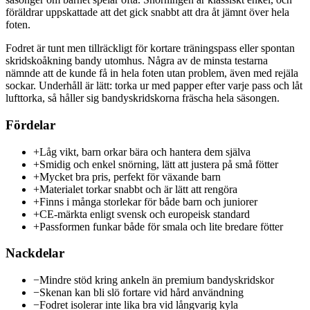
föräldrar uppskattade att det gick snabbt att dra åt jämnt över hela
foten.
Fodret är tunt men tillräckligt för kortare träningspass eller spontan
skridskoåkning bandy utomhus. Några av de minsta testarna
nämnde att de kunde få in hela foten utan problem, även med rejäla
sockar. Underhåll är lätt: torka ur med papper efter varje pass och låt
lufttorka, så håller sig bandyskridskorna fräscha hela säsongen.
Fördelar
+
Låg vikt, barn orkar bära och hantera dem själva
+
Smidig och enkel snörning, lätt att justera på små fötter
+
Mycket bra pris, perfekt för växande barn
+
Materialet torkar snabbt och är lätt att rengöra
+
Finns i många storlekar för både barn och juniorer
+
CE-märkta enligt svensk och europeisk standard
+
Passformen funkar både för smala och lite bredare fötter
Nackdelar
−
Mindre stöd kring ankeln än premium bandyskridskor
−
Skenan kan bli slö fortare vid hård användning
−
Fodret isolerar inte lika bra vid långvarig kyla