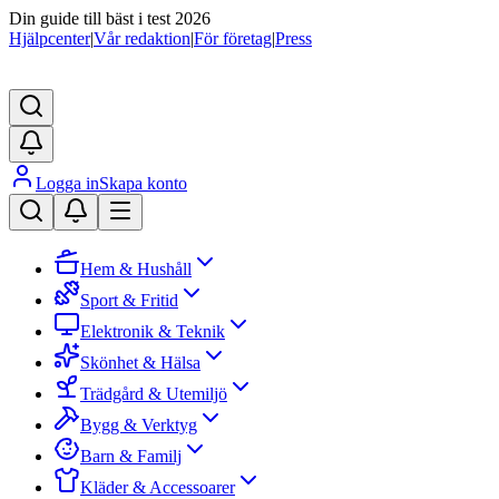
Din guide till bäst i test 2026
Hjälpcenter
|
Vår redaktion
|
För företag
|
Press
Logga in
Skapa konto
Hem & Hushåll
Sport & Fritid
Elektronik & Teknik
Skönhet & Hälsa
Trädgård & Utemiljö
Bygg & Verktyg
Barn & Familj
Kläder & Accessoarer