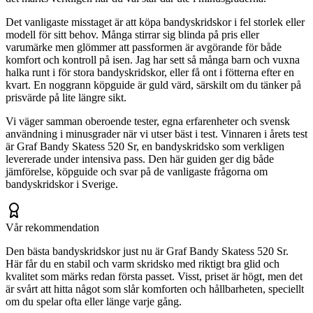
Det vanligaste misstaget är att köpa bandyskridskor i fel storlek eller
modell för sitt behov. Många stirrar sig blinda på pris eller
varumärke men glömmer att passformen är avgörande för både
komfort och kontroll på isen. Jag har sett så många barn och vuxna
halka runt i för stora bandyskridskor, eller få ont i fötterna efter en
kvart. En noggrann köpguide är guld värd, särskilt om du tänker på
prisvärde på lite längre sikt.
Vi väger samman oberoende tester, egna erfarenheter och svensk
användning i minusgrader när vi utser bäst i test. Vinnaren i årets test
är Graf Bandy Skatess 520 Sr, en bandyskridsko som verkligen
levererade under intensiva pass. Den här guiden ger dig både
jämförelse, köpguide och svar på de vanligaste frågorna om
bandyskridskor i Sverige.
Vår rekommendation
Den bästa bandyskridskor just nu är Graf Bandy Skatess 520 Sr.
Här får du en stabil och varm skridsko med riktigt bra glid och
kvalitet som märks redan första passet. Visst, priset är högt, men det
är svårt att hitta något som slår komforten och hållbarheten, speciellt
om du spelar ofta eller länge varje gång.