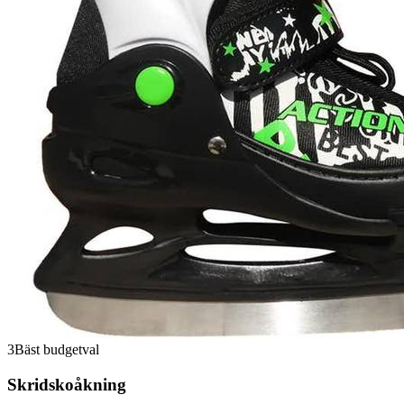
3
Bäst budgetval
Skridskoåkning