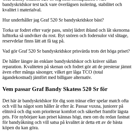
bandyskridskor test tack vare överlägsen isolering, stabilitet och
kvalitet i materialval.
Hur underhåller jag Graf 520 Sr bandyskridskor bäst?
Torka ur fodret efter varje pass, smörj lädret ibland och låt skenorna
lufttorka så undviker du rost. Byt snören och fodersulor vid slitage,
reservdelar finns lätt att få tag på.
Vad gör Graf 520 Sr bandyskridskor prisvärda trots det höga priset?
De håller längre än enklare bandyskridskor och kräver sällan
reparation. Kvaliteten på skenan och fodret gör att de presterar jämnt
även efter många säsonger, vilket ger låga TCO (total
ägandekostnad) jämfört med billigare alternativ.
Vem passar Graf Bandy Skatess 520 Sr för
Det här är bandyskridskor för dig som tränar eller spelar match ofta
och vill ha något som håller år efter år. Passar vuxna, juniorer på
elitnivå och dig som prioriterar komfort och säkerhet framför lägsta
pris. För nybörjare kan priset kännas högt, men om du redan fastnat
för bandyåkning och vill satsa på kvalitet är detta ett av de bästa
köpen du kan göra.