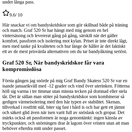
under långa pass.
9.6
/ 10
Här snackar vi om bandyskridskor som gör skillnad både på träning
och match. Graf 520 Sr har hängt med mig genom en hel
vintersäsong och levererat gång på gång, särskilt när det gäller
komfort, passform och isolering mot kylan. Priset är inte direkt lågt,
men med tanke på kvaliteten och hur länge de håller är det faktiskt
ett av de mest prisvärda alternativen om du tar bandyåkning seriöst.
Graf 520 Sr, När bandyskridskor får vara
kompromisslösa
Första gången jag snörde på mig Graf Bandy Skatess 520 Sr var en
isande januarikväll med -12 grader och vind över uterinken. Fötterna
höll sig varma i tre timmar utan minsta tecken på domnad eller stela
tår. Det är sällan man stöter på bandyskridskor som kombinerar så
gedigen värmeisolering med den här typen av stabilitet. Skenan,
tillverkad i rostfritt stål, biter sig fast i hård is och har gett ett jämnt
och säkert glid även när isen varit full av snöslask och gropar. Det
märks också att passformen är noga genomtänkt: ingen känsla av
tryckpunkter, och snörningen drar åt lagom över vristen utan att man
behöver efterdra mitt under passet.