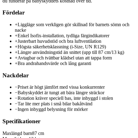
du funderar på babyskyddets kostnad över tid.
Fördelar
+
Liggläge som verkligen gör skillnad för barnets sömn och
nacke
+
Enkel Isofix-installation, tydliga färgindikatorer
+
Justerbart huvudstöd och bra luftventilation
+
Högsta säkerhetsklassning (i-Size, UN R129)
+
Längre användningstid än snittet (upp till 87 cm/13 kg)
+
Avtagbar och tvättbar klädsel utan att tappa form
+
Bra andrahandsvärde och lång garanti
Nackdelar
−
Priset är högt jämfört med vissa konkurrenter
−
Babyskyddet är tungt att bära längre sträckor
−
Rotation kräver speciell bas, inte inbyggd i stolen
−
Tar lite mer plats i små bilar bakåtvänd
−
Ingen inbyggd belysning för mörker
Specifikationer
Maxlängd barn
87 cm