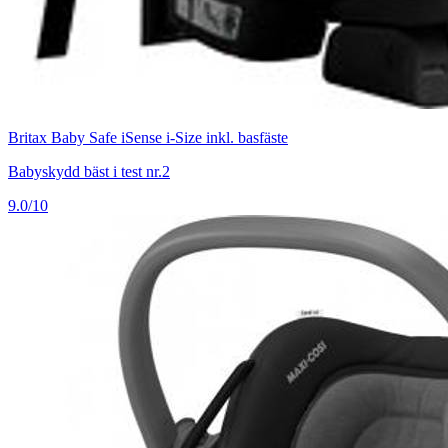
Britax Baby Safe iSense i-Size inkl. basfäste
Babyskydd bäst i test nr.2
9.0/10