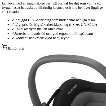
kan leva med en något större bas. Ett bra val för dig som vill ha ett
tryggt, testat babyskydd till rimlig kostnad och inte behöver liggläge
eller rotation.
✓
Inbyggd LED-belysning som underlättar nattliga resor
✓
Lågt pris för hög säkerhetsklassning (i-Size, UN R129)
✓
Enkel att flytta mellan olika bilar
✓
Justerbart huvudstöd och god ergonomi för spädbarn
✓
Godkänt sidokrockskydd babyskydd
Jämför pris