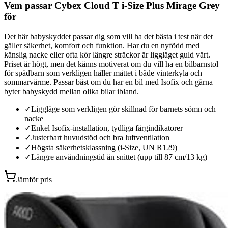
Vem passar Cybex Cloud T i-Size Plus Mirage Grey
för
Det här babyskyddet passar dig som vill ha det bästa i test när det
gäller säkerhet, komfort och funktion. Har du en nyfödd med
känslig nacke eller ofta kör längre sträckor är liggläget guld värt.
Priset är högt, men det känns motiverat om du vill ha en bilbarnstol
för spädbarn som verkligen håller måttet i både vinterkyla och
sommarvärme. Passar bäst om du har en bil med Isofix och gärna
byter babyskydd mellan olika bilar ibland.
✓
Liggläge som verkligen gör skillnad för barnets sömn och
nacke
✓
Enkel Isofix-installation, tydliga färgindikatorer
✓
Justerbart huvudstöd och bra luftventilation
✓
Högsta säkerhetsklassning (i-Size, UN R129)
✓
Längre användningstid än snittet (upp till 87 cm/13 kg)
Jämför pris