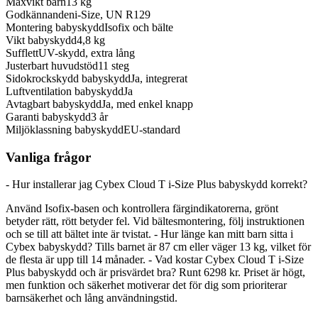
Maxvikt barn
13 kg
Godkännanden
i-Size, UN R129
Montering babyskydd
Isofix och bälte
Vikt babyskydd
4,8 kg
Sufflett
UV-skydd, extra lång
Justerbart huvudstöd
11 steg
Sidokrockskydd babyskydd
Ja, integrerat
Luftventilation babyskydd
Ja
Avtagbart babyskydd
Ja, med enkel knapp
Garanti babyskydd
3 år
Miljöklassning babyskydd
EU-standard
Vanliga frågor
- Hur installerar jag Cybex Cloud T i-Size Plus babyskydd korrekt?
Använd Isofix-basen och kontrollera färgindikatorerna, grönt
betyder rätt, rött betyder fel. Vid bältesmontering, följ instruktionen
och se till att bältet inte är tvistat. - Hur länge kan mitt barn sitta i
Cybex babyskydd? Tills barnet är 87 cm eller väger 13 kg, vilket för
de flesta är upp till 14 månader. - Vad kostar Cybex Cloud T i-Size
Plus babyskydd och är prisvärdet bra? Runt 6298 kr. Priset är högt,
men funktion och säkerhet motiverar det för dig som prioriterar
barnsäkerhet och lång användningstid.