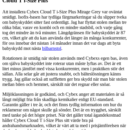
Cloud T i-Size Plus
Att installera Cybex Cloud T i-Size Plus Mirage Grey var oväntat
smidigt. Isofix-basen har tydliga färgmarkeringar så du slipper tveka
om babyskyddet sitter fast ordentligt. Jag har flyttat stolen mellan tre
olika bilar, varav en kombi och en mindre stadsbil, och varje gång
tog det mindre än två minuter. Längdgränsen för babyskyddet är 87
cm, vilket gör att du kan använda det längre än många konkurrenter,
för oss innebar det nästan 14 månader innan det var dags att byta
babyskydd mot nästa
bilbarnstol
.
Rotationen är smidig när stolen används med Cybexs egen bas, även
om själva babyskyddet inte roterar utan måste lyftas av. Det är ett
litet minus jämfört med vissa konkurrenter, men i praktiken stör det
sällan. Alla selar går att justera snabbt, och bälteslösningen känns
trygg. Jag gillar också att suffletten ger bra skydd när man bär stolen
mellan bilen och hemmet, särskilt när det regnar eller snöar.
Miljöklassningen är godkänd, och Cybex anger att materialen är så
långt möjligt fria från skadliga kemikalier enligt EU-standard.
Garantin gäller i tre år, och det finns tydlig information om hur du
reklamerar om något skulle gå sönder. Det är en trygghet, särskilt
med tanke på det högre priset. När det gäller total ägandekostnad
håller Cybex Cloud T i-Size Plus sitt värde bra på
andrahandsmarknaden, vilket är värt att ta med i prisjämförelsen när