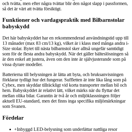
och tvätta, men efter några tvättar blir den något slapp i passformen,
så det är värt att tvätta försiktigt.
Funktioner och vardagspraktik med Bilbarnstolar
babyskydd
Det här babyskyddet har en rekommenderad användningstid upp till
13 månader (max 83 cm/13 kg), vilket är i klass med många andra i-
Size stolar. Bytet till nästa bilbarnstol sker alltså ungefär samtidigt
som för de flesta andra babyskydd. När det gäller bälteslösningen så
är den enkel att justera, även om den inte är självjusterande som på
vissa dyrare modeller.
Batterierna till belysningen är lätta att byta, och bruksanvisningen
förklarar tydligt hur det fungerar. Suffletten är inte lika lång som på
Cybex, men skyddar tillräckligt vid korta transporter mellan bil och
hem. Babyskyddet är relativt lätt, vilket märks när du flyttar det
mellan olika bilar. Garantin är två år och miljöklassningen följer
aktuell EU-standard, men det finns inga specifika miljömärkningar
som Svanen.
Fördelar
+
Inbyggd LED-belysning som underlättar nattliga resor