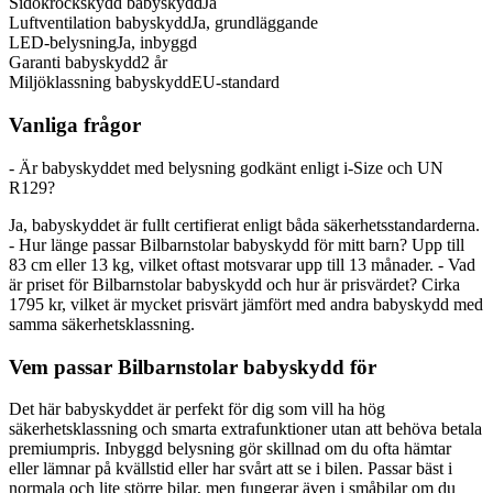
Sidokrockskydd babyskydd
Ja
Luftventilation babyskydd
Ja, grundläggande
LED-belysning
Ja, inbyggd
Garanti babyskydd
2 år
Miljöklassning babyskydd
EU-standard
Vanliga frågor
- Är babyskyddet med belysning godkänt enligt i-Size och UN
R129?
Ja, babyskyddet är fullt certifierat enligt båda säkerhetsstandarderna.
- Hur länge passar Bilbarnstolar babyskydd för mitt barn? Upp till
83 cm eller 13 kg, vilket oftast motsvarar upp till 13 månader. - Vad
är priset för Bilbarnstolar babyskydd och hur är prisvärdet? Cirka
1795 kr, vilket är mycket prisvärt jämfört med andra babyskydd med
samma säkerhetsklassning.
Vem passar Bilbarnstolar babyskydd för
Det här babyskyddet är perfekt för dig som vill ha hög
säkerhetsklassning och smarta extrafunktioner utan att behöva betala
premiumpris. Inbyggd belysning gör skillnad om du ofta hämtar
eller lämnar på kvällstid eller har svårt att se i bilen. Passar bäst i
normala och lite större bilar, men fungerar även i småbilar om du