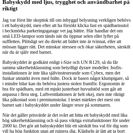
Babyskydd med ljus, trygghet och användbarhet på
riktigt
Jag var först lite skeptisk till om inbyggd belysning verkligen behövs
i ett babyskydd, men efter att ha försökt klicka fast en spädbarnsstol
i beckmörka parkeringsgarage vet jag bättre. Här handlar det om
små LED-lampor som tänds när du öppnar selen eller lyfter på
suffletten. Plötsligt ser du direkt att bältet inte är tvinnat, eller att
mössan ligger rätt. Det minskar stressen och ökar säkerheten, särskilt
när du är själv med barnet.
Babyskyddet är godkänt enligt i-Size och UN R129, så du får
samma säkerhetsklassning som betydligt dyrare modeller. Isofix-
installationen är inte lika självinstruerande som Cybex, men det
funkar utmärkt även med bälte. Dock är basen något klumpigare, så
i mindre bilar kan du behöva justera stolen framför. Ergonomin är
bra för spädbarn, med ett mjukt justerbart huvudstöd som går att
anpassa i flera steg. Luftventilationen är helt okej, men inte riktigt
lika påkostad som i premiumstolar. I testet märktes det mest om
barnet satt i babyskyddet under längre resor på sommaren.
När det gäller prisvärde är det svårt att hitta ett babyskydd med lika
hög säkerhetsklassning och så pass viktiga extrafunktioner för under
2000 kr. Det gör att babyskyddet blir ett särskilt bra val för dig som
vill ha hög funktion utan att ruinera dig. Klädseln är lätt att ta bort