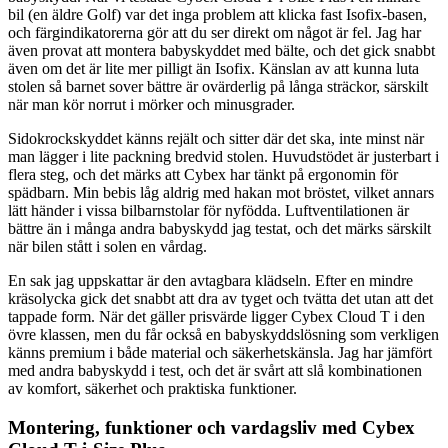
bil (en äldre Golf) var det inga problem att klicka fast Isofix-basen,
och färgindikatorerna gör att du ser direkt om något är fel. Jag har
även provat att montera babyskyddet med bälte, och det gick snabbt
även om det är lite mer pilligt än Isofix. Känslan av att kunna luta
stolen så barnet sover bättre är ovärderlig på långa sträckor, särskilt
när man kör norrut i mörker och minusgrader.
Sidokrockskyddet känns rejält och sitter där det ska, inte minst när
man lägger i lite packning bredvid stolen. Huvudstödet är justerbart i
flera steg, och det märks att Cybex har tänkt på ergonomin för
spädbarn. Min bebis låg aldrig med hakan mot bröstet, vilket annars
lätt händer i vissa bilbarnstolar för nyfödda. Luftventilationen är
bättre än i många andra babyskydd jag testat, och det märks särskilt
när bilen stått i solen en vårdag.
En sak jag uppskattar är den avtagbara klädseln. Efter en mindre
kräsolycka gick det snabbt att dra av tyget och tvätta det utan att det
tappade form. När det gäller prisvärde ligger Cybex Cloud T i den
övre klassen, men du får också en babyskyddslösning som verkligen
känns premium i både material och säkerhetskänsla. Jag har jämfört
med andra babyskydd i test, och det är svårt att slå kombinationen
av komfort, säkerhet och praktiska funktioner.
Montering, funktioner och vardagsliv med Cybex