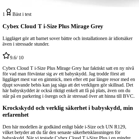
1
Bäst i test
Cybex Cloud T i-Size Plus Mirage Grey
Liggläget gör att barnet sover bättre och installationen är idiot­säker
även i stressade stunder.
9.6
/ 10
Cybex Cloud T i-Size Plus Mirage Grey har faktiskt satt en ny nivå
för vad man förväntar sig av ett babyskydd. Jag trodde först att
liggläget mest var en gimmick, men efter ett par längre resor med en
djupt sovande bebis kan jag säga att det verkligen gör skillnad. Det
här babyskyddet är också riktigt enkelt att få på plats, även om du
står på en parkering i ösregn och är stressad över att hinna till BVC.
Krockskydd och verklig säkerhet i babyskydd, min
erfarenhet
Den här modellen är godkänd enligt både i-Size och UN R129,
vilket betyder att du får den senaste säkerhetsklassningen för
babyskydd. När vi testade Cybex Cloud T i-Size Plus i en mindre