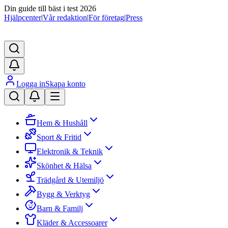
Din guide till bäst i test 2026
Hjälpcenter
|
Vår redaktion
|
För företag
|
Press
Logga in
Skapa konto
Hem & Hushåll
Sport & Fritid
Elektronik & Teknik
Skönhet & Hälsa
Trädgård & Utemiljö
Bygg & Verktyg
Barn & Familj
Kläder & Accessoarer