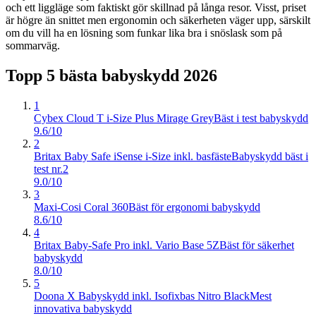
och ett liggläge som faktiskt gör skillnad på långa resor. Visst, priset
är högre än snittet men ergonomin och säkerheten väger upp, särskilt
om du vill ha en lösning som funkar lika bra i snöslask som på
sommarväg.
Topp 5 bästa
babyskydd
2026
1
Cybex Cloud T i-Size Plus Mirage Grey
Bäst i test babyskydd
9.6/10
2
Britax Baby Safe iSense i-Size inkl. basfäste
Babyskydd bäst i
test nr.2
9.0/10
3
Maxi-Cosi Coral 360
Bäst för ergonomi babyskydd
8.6/10
4
Britax Baby-Safe Pro inkl. Vario Base 5Z
Bäst för säkerhet
babyskydd
8.0/10
5
Doona X Babyskydd inkl. Isofixbas Nitro Black
Mest
innovativa babyskydd