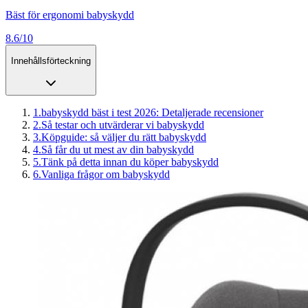
Bäst för ergonomi babyskydd
8.6/10
Innehållsförteckning
1
.
babyskydd bäst i test 2026: Detaljerade recensioner
2
.
Så testar och utvärderar vi babyskydd
3
.
Köpguide: så väljer du rätt babyskydd
4
.
Så får du ut mest av din babyskydd
5
.
Tänk på detta innan du köper babyskydd
6
.
Vanliga frågor om babyskydd