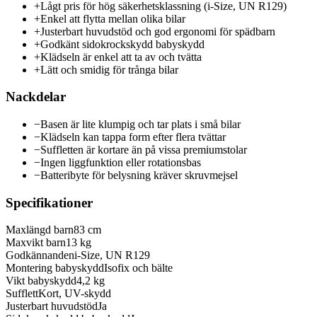
+
Lågt pris för hög säkerhetsklassning (i-Size, UN R129)
+
Enkel att flytta mellan olika bilar
+
Justerbart huvudstöd och god ergonomi för spädbarn
+
Godkänt sidokrockskydd babyskydd
+
Klädseln är enkel att ta av och tvätta
+
Lätt och smidig för trånga bilar
Nackdelar
−
Basen är lite klumpig och tar plats i små bilar
−
Klädseln kan tappa form efter flera tvättar
−
Suffletten är kortare än på vissa premiumstolar
−
Ingen liggfunktion eller rotationsbas
−
Batteribyte för belysning kräver skruvmejsel
Specifikationer
Maxlängd barn
83 cm
Maxvikt barn
13 kg
Godkännanden
i-Size, UN R129
Montering babyskydd
Isofix och bälte
Vikt babyskydd
4,2 kg
Sufflett
Kort, UV-skydd
Justerbart huvudstöd
Ja