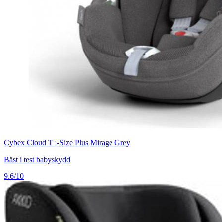
Cybex Cloud T i-Size Plus Mirage Grey
Bäst i test babyskydd
9.6/10