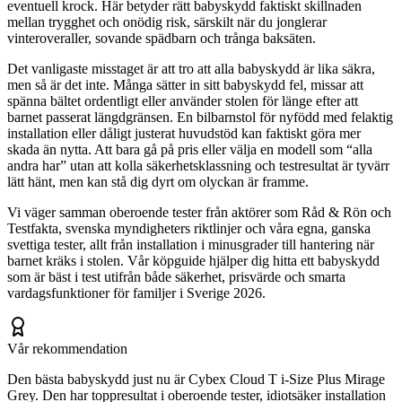
eventuell krock. Här betyder rätt babyskydd faktiskt skillnaden
mellan trygghet och onödig risk, särskilt när du jonglerar
vinteroveraller, sovande spädbarn och trånga baksäten.
Det vanligaste misstaget är att tro att alla babyskydd är lika säkra,
men så är det inte. Många sätter in sitt babyskydd fel, missar att
spänna bältet ordentligt eller använder stolen för länge efter att
barnet passerat längdgränsen. En bilbarnstol för nyfödd med felaktig
installation eller dåligt justerat huvudstöd kan faktiskt göra mer
skada än nytta. Att bara gå på pris eller välja en modell som “alla
andra har” utan att kolla säkerhetsklassning och testresultat är tyvärr
lätt hänt, men kan stå dig dyrt om olyckan är framme.
Vi väger samman oberoende tester från aktörer som Råd & Rön och
Testfakta, svenska myndigheters riktlinjer och våra egna, ganska
svettiga tester, allt från installation i minusgrader till hantering när
barnet kräks i stolen. Vår köpguide hjälper dig hitta ett babyskydd
som är bäst i test utifrån både säkerhet, prisvärde och smarta
vardagsfunktioner för familjer i Sverige 2026.
Vår rekommendation
Den bästa babyskydd just nu är Cybex Cloud T i-Size Plus Mirage
Grey. Den har toppresultat i oberoende tester, idiot­säker installation