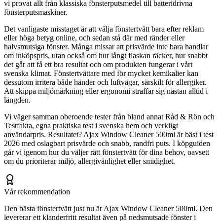
vi provat allt från klassiska fönsterputsmedel till batteridrivna
fönsterputsmaskiner.
Det vanligaste misstaget är att välja fönstertvätt bara efter reklam
eller höga betyg online, och sedan stå där med ränder eller
halvsmutsiga fönster. Många missar att prisvärde inte bara handlar
om inköpspris, utan också om hur långt flaskan räcker, hur snabbt
det går att få ett bra resultat och om produkten fungerar i vårt
svenska klimat. Fönstertvättare med för mycket kemikalier kan
dessutom irritera både händer och luftvägar, särskilt för allergiker.
Att skippa miljömärkning eller ergonomi straffar sig nästan alltid i
längden.
Vi väger samman oberoende tester från bland annat Råd & Rön och
Testfakta, egna praktiska test i svenska hem och verkligt
användarpris. Resultatet? Ajax Window Cleaner 500ml är bäst i test
2026 med oslagbart prisvärde och snabb, randfri puts. I köpguiden
går vi igenom hur du väljer rätt fönstertvätt för dina behov, oavsett
om du prioriterar miljö, allergivänlighet eller smidighet.
Vår rekommendation
Den bästa fönstertvätt just nu är Ajax Window Cleaner 500ml. Den
levererar ett klanderfritt resultat även på nedsmutsade fönster i