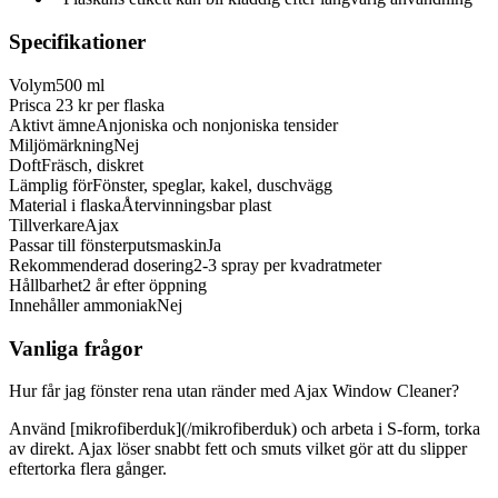
Specifikationer
Volym
500 ml
Pris
ca 23 kr per flaska
Aktivt ämne
Anjoniska och nonjoniska tensider
Miljömärkning
Nej
Doft
Fräsch, diskret
Lämplig för
Fönster, speglar, kakel, duschvägg
Material i flaska
Återvinningsbar plast
Tillverkare
Ajax
Passar till fönsterputsmaskin
Ja
Rekommenderad dosering
2-3 spray per kvadratmeter
Hållbarhet
2 år efter öppning
Innehåller ammoniak
Nej
Vanliga frågor
Hur får jag fönster rena utan ränder med Ajax Window Cleaner?
Använd [mikrofiberduk](/mikrofiberduk) och arbeta i S-form, torka
av direkt. Ajax löser snabbt fett och smuts vilket gör att du slipper
eftertorka flera gånger.