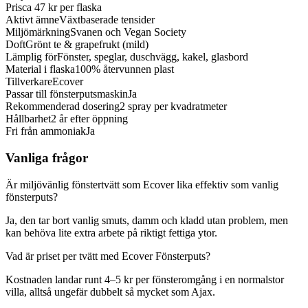
Pris
ca 47 kr per flaska
Aktivt ämne
Växtbaserade tensider
Miljömärkning
Svanen och Vegan Society
Doft
Grönt te & grapefrukt (mild)
Lämplig för
Fönster, speglar, duschvägg, kakel, glasbord
Material i flaska
100% återvunnen plast
Tillverkare
Ecover
Passar till fönsterputsmaskin
Ja
Rekommenderad dosering
2 spray per kvadratmeter
Hållbarhet
2 år efter öppning
Fri från ammoniak
Ja
Vanliga frågor
Är miljövänlig fönstertvätt som Ecover lika effektiv som vanlig
fönsterputs?
Ja, den tar bort vanlig smuts, damm och kladd utan problem, men
kan behöva lite extra arbete på riktigt fettiga ytor.
Vad är priset per tvätt med Ecover Fönsterputs?
Kostnaden landar runt 4–5 kr per fönsteromgång i en normalstor
villa, alltså ungefär dubbelt så mycket som Ajax.