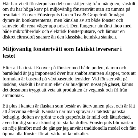
Här har vi ett fönsterputsmedel som skiljer sig från mängden, särskilt
om du har höga krav på miljövänlig fönstertvätt utan att tumma på
resultatet. Ecover Fönsterputs Green Tea & Grapefruit är något
dyrare än konkurrenterna, men känslan av att både fönster och
samvete blir rena väger upp priset. Den fungerar utmärkt ihop med
både mikrofiberduk och elektrisk fönsterputsare, och lämnar en
diskret citrusdoft snarare än den klassiska kemiska stanken.
Miljövänlig fönstertvätt som faktiskt levererar i
testet
Efter att ha testat Ecover på fönster med både pollen, damm och
barnkladd är jag imponerad över hur snabbt smutsen släpper, trots att
formulan är baserad på växtbaserade tensider. Vid fönstertvätt på
insidan, särskilt i barnrum eller där husdjuren nosat på glaset, känns
det dessutom tryggt att veta att produkten är vegansk och fri från
ammoniak.
Ett plus i kanten är flaskan som består av återvunnen plast och är lätt
att återvinna efteråt. Känslan när man sprayar är faktiskt ganska
behaglig, doften av grönt te och grapefrukt är mild och lättarbetad,
även för dig som är känslig för starka dofter. Fönsterputs blir nästan
ett nöje jämfört med de gånger jag använt traditionella medel och fått
öppna alla fönster för att vädra ut kemikalier.