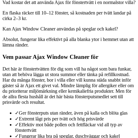
Vad kostar det att använda Ajax för fönstertvätt i en normalstor villa?
En flaska räcker till 10–12 fönster, så kostnaden per tvätt landar på
cirka 2–3 kr.
Kan Ajax Window Cleaner användas på speglar och kakel?
Absolut, fungerar lika effektivt på alla blanka ytor i hemmet utan att
lämna ränder.
Vem passar Ajax Window Cleaner för
Det här är fönstertvätten för dig som vill ha något som bara funkar,
utan att behöva lägga ut stora summor eller tänka på refillkostnad.
Har du många fönster, bor i villa eller vill kunna städa snabbt inför
gäster så är Ajax ett givet val. Mindre lämplig för allergiker eller om
du prioriterar miljömärkning eller kemikaliefria produkter. Men för
de allra flesta hushåll är det här bästa fönsterputsmedlet sett till
prisvärde och resultat.
✓
Ger fönsterputs utan ränder, även på kalla och blöta glas
✓
Extremt lågt pris per tvätt och hög prisvärde
✓
Effektiv mot både pollen och fettfläckar vid all typ av
fönstertvätt
✓
Fungerar lika bra på speglar, duschväggar och kakel