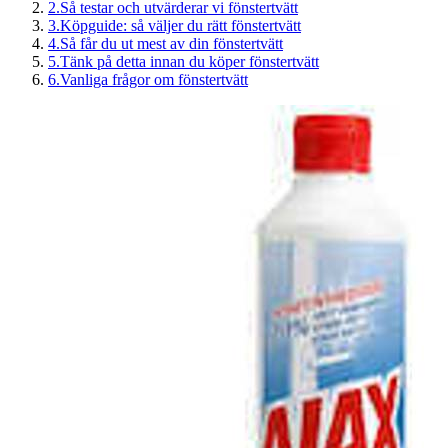
2
.
Så testar och utvärderar vi fönstertvätt
3
.
Köpguide: så väljer du rätt fönstertvätt
4
.
Så får du ut mest av din fönstertvätt
5
.
Tänk på detta innan du köper fönstertvätt
6
.
Vanliga frågor om fönstertvätt