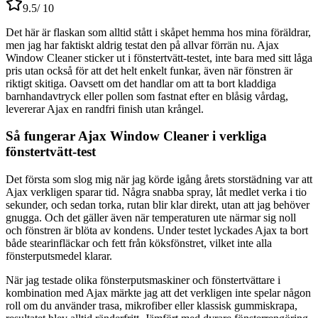
9.5
/ 10
Det här är flaskan som alltid stått i skåpet hemma hos mina föräldrar,
men jag har faktiskt aldrig testat den på allvar förrän nu. Ajax
Window Cleaner sticker ut i fönstertvätt-testet, inte bara med sitt låga
pris utan också för att det helt enkelt funkar, även när fönstren är
riktigt skitiga. Oavsett om det handlar om att ta bort kladdiga
barnhandavtryck eller pollen som fastnat efter en blåsig vårdag,
levererar Ajax en randfri finish utan krångel.
Så fungerar Ajax Window Cleaner i verkliga
fönstertvätt-test
Det första som slog mig när jag körde igång årets storstädning var att
Ajax verkligen sparar tid. Några snabba spray, låt medlet verka i tio
sekunder, och sedan torka, rutan blir klar direkt, utan att jag behöver
gnugga. Och det gäller även när temperaturen ute närmar sig noll
och fönstren är blöta av kondens. Under testet lyckades Ajax ta bort
både stearinfläckar och fett från köksfönstret, vilket inte alla
fönsterputsmedel klarar.
När jag testade olika fönsterputsmaskiner och fönstertvättare i
kombination med Ajax märkte jag att det verkligen inte spelar någon
roll om du använder trasa, mikrofiber eller klassisk gummiskrapa,