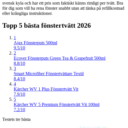
svensk kyla och har ett pris som faktiskt känns rimligt per tvätt. Bra
för dig som vill ha rena fönster snabbt utan att tänka på refillkostnad
eller krångliga instruktioner.
Topp 5 bästa
fönstertvätt
2026
1
Ajax Fönsterputs 500ml
9.5/10
2
Ecover Fönsterputs Green Tea & Grapefruit 500ml
8.8/10
3
Smart Microfiber Fönstertvättare Textil
8.4/10
4
Kärcher WV 1 Plus Fönstertvätt Vit
7.9/10
5
Kärcher WV 5 Premium Fönstertvätt Vit 100ml
7.2/10
Testets tre bästa