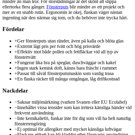
mindre än man tror. För storstädningar är det skönt att slippa
eftertorka flera gånger.
Fönsterputs
blir mindre av ett projekt och
mer av en snabb rutin. Ergonomin är okej, flaskan väger nästan
ingenting när den närmar sig tom, och du behöver inte trycka hårt.
Fördelar
+
Ger fönsterputs utan ränder, även på kalla och blöta glas
+
Extremt lågt pris per tvätt och hög prisvärde
+
Effektiv mot både pollen och fettfläckar vid all typ av
fönstertvätt
+
Fungerar lika bra på speglar, duschväggar och kakel
+
Ingen stark kemisk doft, känns bara fräscht i rummet
+
Passar till såväl fönsterputsmaskin som vanlig trasa
+
En flaska räcker till många omgångar, låg driftkostnad
Nackdelar
−
Saknar miljömärkning (varken Svanen eller EU Ecolabel)
−
Innehåller vissa tensider som kan irritera känsliga händer vid
frekvent användning
−
Inte kemikaliefri, funkar inte för dig som vill ha helt naturlig
fönsterrengöring
−
Ej optimal för allergiker med mycket känsliga luftvägar
−
Flaskans etikett kan bli kladdig efter långvarig användning