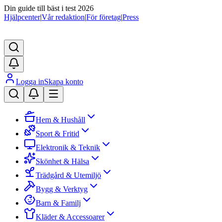
Din guide till bäst i test 2026
Hjälpcenter
|
Vår redaktion
|
För företag
|
Press
Logga in
Skapa konto
Hem & Hushåll
Sport & Fritid
Elektronik & Teknik
Skönhet & Hälsa
Trädgård & Utemiljö
Bygg & Verktyg
Barn & Familj
Kläder & Accessoarer