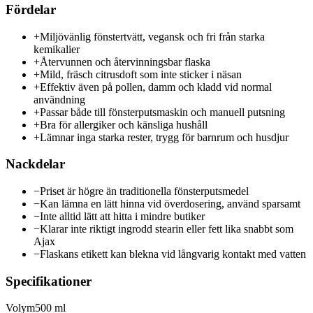
Fördelar
+
Miljövänlig fönstertvätt, vegansk och fri från starka
kemikalier
+
Återvunnen och återvinningsbar flaska
+
Mild, fräsch citrusdoft som inte sticker i näsan
+
Effektiv även på pollen, damm och kladd vid normal
användning
+
Passar både till fönsterputsmaskin och manuell putsning
+
Bra för allergiker och känsliga hushåll
+
Lämnar inga starka rester, trygg för barnrum och husdjur
Nackdelar
−
Priset är högre än traditionella fönsterputsmedel
−
Kan lämna en lätt hinna vid överdosering, använd sparsamt
−
Inte alltid lätt att hitta i mindre butiker
−
Klarar inte riktigt ingrodd stearin eller fett lika snabbt som
Ajax
−
Flaskans etikett kan blekna vid långvarig kontakt med vatten
Specifikationer
Volym
500 ml