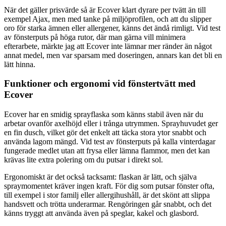
När det gäller prisvärde så är Ecover klart dyrare per tvätt än till
exempel Ajax, men med tanke på miljöprofilen, och att du slipper
oro för starka ämnen eller allergener, känns det ändå rimligt. Vid test
av fönsterputs på höga rutor, där man gärna vill minimera
efterarbete, märkte jag att Ecover inte lämnar mer ränder än något
annat medel, men var sparsam med doseringen, annars kan det bli en
lätt hinna.
Funktioner och ergonomi vid fönstertvätt med
Ecover
Ecover har en smidig sprayflaska som känns stabil även när du
arbetar ovanför axelhöjd eller i trånga utrymmen. Sprayhuvudet ger
en fin dusch, vilket gör det enkelt att täcka stora ytor snabbt och
använda lagom mängd. Vid test av fönsterputs på kalla vinterdagar
fungerade medlet utan att frysa eller lämna flammor, men det kan
krävas lite extra polering om du putsar i direkt sol.
Ergonomiskt är det också tacksamt: flaskan är lätt, och själva
spraymomentet kräver ingen kraft. För dig som putsar fönster ofta,
till exempel i stor familj eller allergihushåll, är det skönt att slippa
handsvett och trötta underarmar. Rengöringen går snabbt, och det
känns tryggt att använda även på speglar, kakel och glasbord.