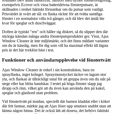
resultatet blev alltid ränderfritt. Jämfört med dyrare fönsterrengöring,
exempelvis Ecover och vissa batteridrivna fönsterputsare, är
skillnaden i renhet faktiskt försumbar om du putsar som vanligt.
Prisvärdet är svårt att slå: en flaska räckte för att tvätta samtliga
fönster i en normalstor villa två gånger, och då blev det ändå lite
kvar för speglar och duschväggar.
Doften är typiskt "ren" och håller sig diskret, så du slipper den där
stickiga känslan många andra fönsterputsprodukter ger. Visst, Ajax
Window Cleaner är inte miljömärkt, och det finns mildare varianter
om du är känslig, men för dig som vill ha maximal effekt till lägsta
pris är det här tveklöst bäst i test.
Funktioner och användarupplevelse vid fönstertvätt
Ajax Window Cleaner är enkel i sin konstruktion, bara en
sprayflaska, inget krångel. Spraymunstycket täcker en lagom stor
yta, och flaskan är tillräckligt smal för att greppa även om du står på
stege eller har blöta handskar. I testet på höga fönster slapp jag
dropp och rinn, vilket gör att du även kan använda den på kakel,
speglar och glasbord utan problem.
Vid fönstertvätt på insidan, speciellt där barnen kladdat eller i köket
där fett fastnar, märkte jag att Ajax löser upp smutsen snabbt utan att
lämna någon hinna. Det är också lätt att dosera, det behövs faktiskt