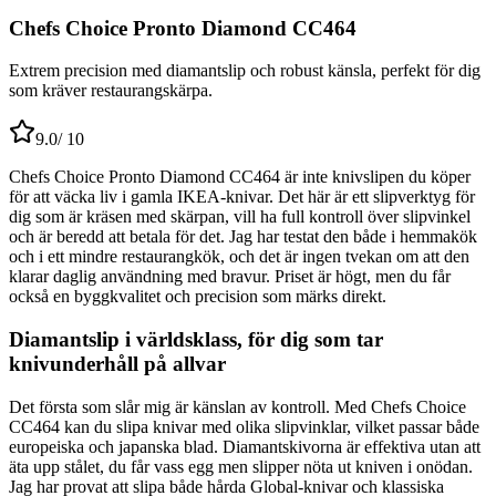
Chefs Choice Pronto Diamond CC464
Extrem precision med diamantslip och robust känsla, perfekt för dig
som kräver restaurangskärpa.
9.0
/ 10
Chefs Choice Pronto Diamond CC464 är inte knivslipen du köper
för att väcka liv i gamla IKEA-knivar. Det här är ett slipverktyg för
dig som är kräsen med skärpan, vill ha full kontroll över slipvinkel
och är beredd att betala för det. Jag har testat den både i hemmakök
och i ett mindre restaurangkök, och det är ingen tvekan om att den
klarar daglig användning med bravur. Priset är högt, men du får
också en byggkvalitet och precision som märks direkt.
Diamantslip i världsklass, för dig som tar
knivunderhåll på allvar
Det första som slår mig är känslan av kontroll. Med Chefs Choice
CC464 kan du slipa knivar med olika slipvinklar, vilket passar både
europeiska och japanska blad. Diamantskivorna är effektiva utan att
äta upp stålet, du får vass egg men slipper nöta ut kniven i onödan.
Jag har provat att slipa både hårda Global-knivar och klassiska