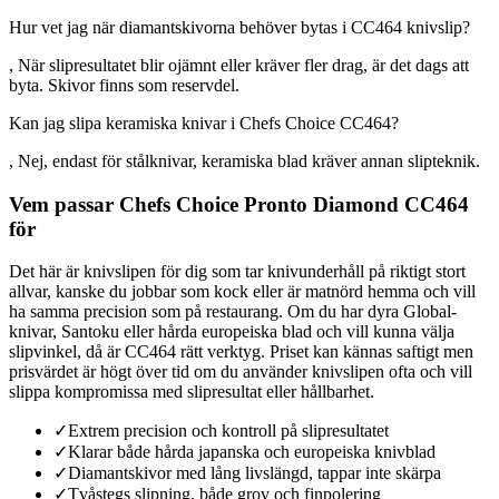
Hur vet jag när diamantskivorna behöver bytas i CC464 knivslip?
, När slipresultatet blir ojämnt eller kräver fler drag, är det dags att
byta. Skivor finns som reservdel.
Kan jag slipa keramiska knivar i Chefs Choice CC464?
, Nej, endast för stålknivar, keramiska blad kräver annan slipteknik.
Vem passar Chefs Choice Pronto Diamond CC464
för
Det här är knivslipen för dig som tar knivunderhåll på riktigt stort
allvar, kanske du jobbar som kock eller är matnörd hemma och vill
ha samma precision som på restaurang. Om du har dyra Global-
knivar, Santoku eller hårda europeiska blad och vill kunna välja
slipvinkel, då är CC464 rätt verktyg. Priset kan kännas saftigt men
prisvärdet är högt över tid om du använder knivslipen ofta och vill
slippa kompromissa med slipresultat eller hållbarhet.
✓
Extrem precision och kontroll på slipresultatet
✓
Klarar både hårda japanska och europeiska knivblad
✓
Diamantskivor med lång livslängd, tappar inte skärpa
✓
Tvåstegs slipning, både grov och finpolering