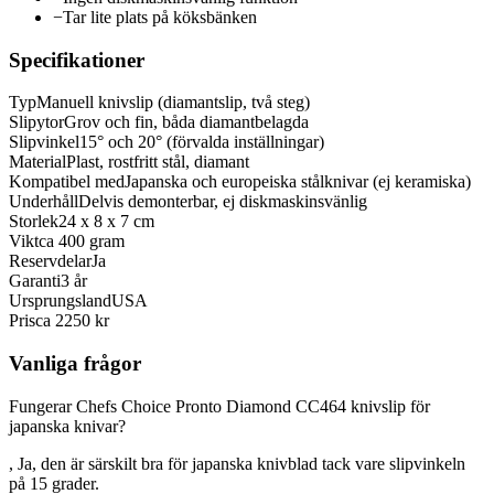
−
Tar lite plats på köksbänken
Specifikationer
Typ
Manuell knivslip (diamantslip, två steg)
Slipytor
Grov och fin, båda diamantbelagda
Slipvinkel
15° och 20° (förvalda inställningar)
Material
Plast, rostfritt stål, diamant
Kompatibel med
Japanska och europeiska stålknivar (ej keramiska)
Underhåll
Delvis demonterbar, ej diskmaskinsvänlig
Storlek
24 x 8 x 7 cm
Vikt
ca 400 gram
Reservdelar
Ja
Garanti
3 år
Ursprungsland
USA
Pris
ca 2250 kr
Vanliga frågor
Fungerar Chefs Choice Pronto Diamond CC464 knivslip för
japanska knivar?
, Ja, den är särskilt bra för japanska knivblad tack vare slipvinkeln
på 15 grader.