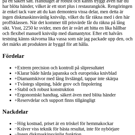
på ett säkert sätt. Handtaget är robust och känns tryggt även när du
har blöta händer, vilket är ett stort plus i restaurangkök. Rengöringen
är enkel tack vare att du kan demontera vissa delar, men detta är
ingen diskmaskinsvänlig knivslip, vilket du får räkna med i den här
proffsklassen. När det kommer till prisvärde får du räkna på lång
sikt. Visst, 2250 kr svider, men det är svårt att hitta en lika hållbar
och flexibel manuell knivslip med diamantytor. Efter ett halvårs
testning känns skivorna lika vassa som när jag packade upp den, och
det märks att produkten är byggd för att hålla.
Fördelar
+
Extrem precision och kontroll på slipresultatet
+
Klarar både hårda japanska och europeiska knivblad
+
Diamantskivor med lång livslängd, tappar inte skärpa
+
Tvåstegs slipning, både grov och finpolering
+
Stabil och robust konstruktion
+
Ergonomiskt handtag, säkert även med blöta händer
+
Reservdelar och support finns tillgängligt
Nackdelar
−
Hög kostnad, priset är en tröskel för hemmakockar
−
Kräver viss teknik för bästa resultat, inte för nybörjare
−
Ingen diskmaskinsvänlig funktion