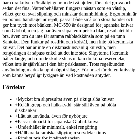
bara dra kniven försiktigt genom de två hjulen, först det grova och
sedan det fina. Vattenbehållaren fungerar nästan som en våtslip,
vilket ger en sval slipning och minskar dammbildning. Ergonomin är
en bonus: handtaget är rejält, passar både små och stora händer och
ger bra tryck mot bänken. MC-550 är designad för japanska knivar
som Global, men jag har även slipat europeiska blad, resultatet blir
bra, även om du inte får samma rakbladskänsla som på en tunn
Santoku. Den funkar på rostfritt och kolstål, men inte på keramiska
knivar. Det här är inte en diskmaskinsvänlig knivslip, men
rengöringen är såpass enkel att det inte stör. Slipytorna i keramik
håller länge, och om de skulle slitas ut kan du köpa reservdelar,
vilket inte är självklart i den här prisklassen. Trots regelbunden
användning märks knappt något slitage. För priset får du en knivslip
som känns betydligt lyxigare än vad kostnaden antyder.
Fördelar
+
Mycket bra slipresultat även på riktigt slöa knivar
+
Rejält grepp och halkskydd, står still även på blöta
diskbänkar
+
Lätt att använda, även för nybörjare
+
Passar utmärkt för japanska Global-knivar
+
Underhållet är minimalt, enkel rengöring
+
Hållbara keramiska slipytor, reservdelar finns
+
Rimligt pris för kvalitetskänslan