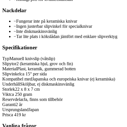
Nackdelar
−
Fungerar inte på keramiska knivar
−
Ingen justerbar slipvinkel för specialknivar
−
Inte diskmaskinsvänlig
−
Tar lite plats i kökslådan jämfört med enklare slipverktyg
Specifikationer
Typ
Manuell knivslip (våtslip)
Slipytor
2 (keramiska hjul, grov och fin)
Material
Plast, keramik, gummerad botten
Slipvinkel
ca 15° per sida
Kompatibel med
Japanska och europeiska knivar (ej keramiska)
Underhåll
Sköljbar, ej diskmaskinsvänlig
Storlek
22 x 8 x 7 cm
Vikt
ca 250 gram
Reservdelar
Ja, finns som tillbehör
Garanti
2 år
Ursprungsland
Japan
Pris
ca 419 kr
Vanliga frågor