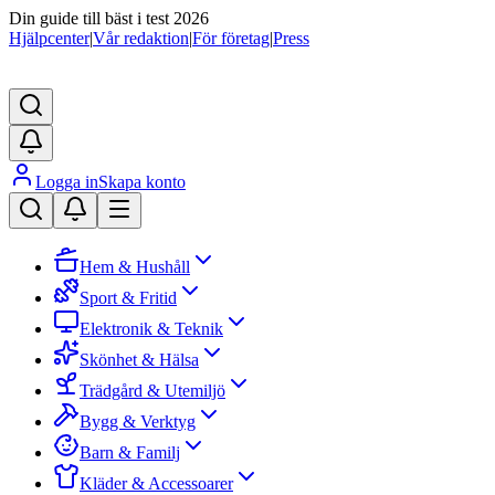
Din guide till bäst i test 2026
Hjälpcenter
|
Vår redaktion
|
För företag
|
Press
Logga in
Skapa konto
Hem & Hushåll
Sport & Fritid
Elektronik & Teknik
Skönhet & Hälsa
Trädgård & Utemiljö
Bygg & Verktyg
Barn & Familj
Kläder & Accessoarer