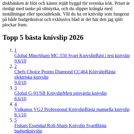
diskbänken är blöt och känns rejält byggd för svenska kök. Priset är
rimligt med tanke på slitstyrka, och du slipper krångla med
inställningar eller specialteknik. Vill du ha en knivslip som fungerar
på både budgetknivar och exklusiva blad är det här den jag själv
plockar fram.
Topp 5 bästa
knivslip
2026
1
Global MinoSharp MC-550 Svart Knivslip
Bäst i test knivslip
9.6/10
2
Chefs Choice Pronto Diamond CC464 Knivslip
Bästa
elektriska knivslip
9.0/10
3
Global G-91/SB Knivslip
Mest prisvärda knivslip
8.6/10
4
Vulkanus VG2 Professional Knivslip
Bästa manuella knivslip
8.1/10
5
Fiskars Essential Roll-Sharp Knivslip Svart
Bästa
budgetknivslip