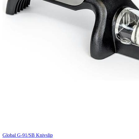
Global G-91/SB Knivslip