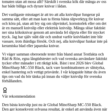
tomaten utan att mosa allt? Särskilt i svenska kök där många av oss
har både billiga och dyrare knivar i lådan.
Det vanligaste misstaget är att tro att alla knivslipar fungerar på
samma sätt, eller att man kan ta första bästa slipverktyg för knivar
och köra på, utan att bry sig om slipvinkel, kornstorlek eller om det
är en manuell knivslip eller elektrisk knivslip. Många slöar faktiskt
ner sina köksknivar genom att använda fel slipyta eller för mycket
tryck. Jag har själv stått där och undrat varför knivbladet inte blir
vassare, trots ihärdiga försök. Och nej, alla knivslipar funkar inte på
keramiska blad eller japanska knivar.
Vi väger samman oberoende tester från bland annat Testfakta och
Råd & Rön, egna långtidstester och vad svenska användare faktiskt
tycker efter månader i ett riktigt kök. Bäst i test 2026 blev Global
MinoSharp MC-550 Black, tack vare kombinationen av slitstyrka,
enkel hantering och vettigt prisvärde. I vår köpguide hittar du även
tips om vad du bör tänka på innan du väljer knivslip för svenska
förhållanden.
Vår rekommendation
Den bästa knivslip just nu är Global MinoSharp MC-550 Black.
Den ger konsekvent sylvassa resultat, är enkel att använda även när