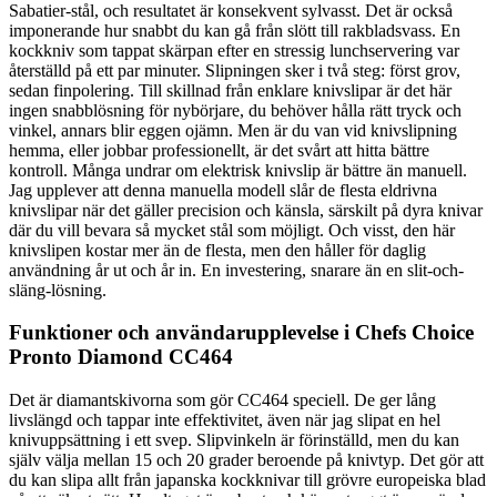
Sabatier-stål, och resultatet är konsekvent sylvasst. Det är också
imponerande hur snabbt du kan gå från slött till rakbladsvass. En
kockkniv som tappat skärpan efter en stressig lunchservering var
återställd på ett par minuter. Slipningen sker i två steg: först grov,
sedan finpolering. Till skillnad från enklare knivslipar är det här
ingen snabblösning för nybörjare, du behöver hålla rätt tryck och
vinkel, annars blir eggen ojämn. Men är du van vid knivslipning
hemma, eller jobbar professionellt, är det svårt att hitta bättre
kontroll. Många undrar om elektrisk knivslip är bättre än manuell.
Jag upplever att denna manuella modell slår de flesta eldrivna
knivslipar när det gäller precision och känsla, särskilt på dyra knivar
där du vill bevara så mycket stål som möjligt. Och visst, den här
knivslipen kostar mer än de flesta, men den håller för daglig
användning år ut och år in. En investering, snarare än en slit-och-
släng-lösning.
Funktioner och användarupplevelse i Chefs Choice
Pronto Diamond CC464
Det är diamantskivorna som gör CC464 speciell. De ger lång
livslängd och tappar inte effektivitet, även när jag slipat en hel
knivuppsättning i ett svep. Slipvinkeln är förinställd, men du kan
själv välja mellan 15 och 20 grader beroende på knivtyp. Det gör att
du kan slipa allt från japanska kockknivar till grövre europeiska blad