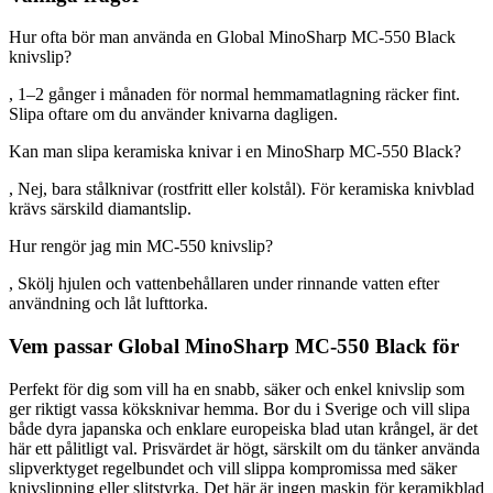
Hur ofta bör man använda en Global MinoSharp MC-550 Black
knivslip?
, 1–2 gånger i månaden för normal hemmamatlagning räcker fint.
Slipa oftare om du använder knivarna dagligen.
Kan man slipa keramiska knivar i en MinoSharp MC-550 Black?
, Nej, bara stålknivar (rostfritt eller kolstål). För keramiska knivblad
krävs särskild diamantslip.
Hur rengör jag min MC-550 knivslip?
, Skölj hjulen och vattenbehållaren under rinnande vatten efter
användning och låt lufttorka.
Vem passar Global MinoSharp MC-550 Black för
Perfekt för dig som vill ha en snabb, säker och enkel knivslip som
ger riktigt vassa köksknivar hemma. Bor du i Sverige och vill slipa
både dyra japanska och enklare europeiska blad utan krångel, är det
här ett pålitligt val. Prisvärdet är högt, särskilt om du tänker använda
slipverktyget regelbundet och vill slippa kompromissa med säker
knivslipning eller slitstyrka. Det här är ingen maskin för keramikblad