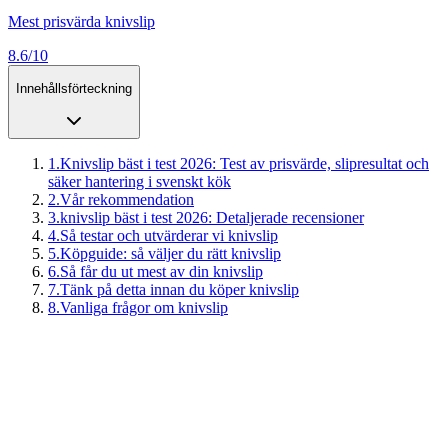
Mest prisvärda knivslip
8.6/10
Innehållsförteckning
1
.
Knivslip bäst i test 2026: Test av prisvärde, slipresultat och
säker hantering i svenskt kök
2
.
Vår rekommendation
3
.
knivslip bäst i test 2026: Detaljerade recensioner
4
.
Så testar och utvärderar vi knivslip
5
.
Köpguide: så väljer du rätt knivslip
6
.
Så får du ut mest av din knivslip
7
.
Tänk på detta innan du köper knivslip
8
.
Vanliga frågor om knivslip