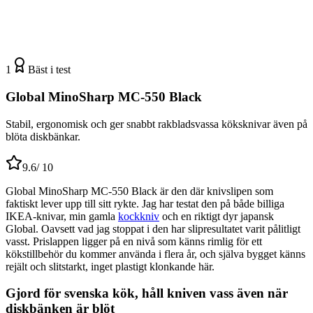
1
Bäst i test
Global MinoSharp MC-550 Black
Stabil, ergonomisk och ger snabbt rakbladsvassa köksknivar även på
blöta diskbänkar.
9.6
/ 10
Global MinoSharp MC-550 Black är den där knivslipen som
faktiskt lever upp till sitt rykte. Jag har testat den på både billiga
IKEA-knivar, min gamla
kockkniv
och en riktigt dyr japansk
Global. Oavsett vad jag stoppat i den har slipresultatet varit pålitligt
vasst. Prislappen ligger på en nivå som känns rimlig för ett
kökstillbehör du kommer använda i flera år, och själva bygget känns
rejält och slitstarkt, inget plastigt klonkande här.
Gjord för svenska kök, håll kniven vass även när
diskbänken är blöt