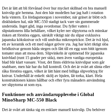
Det är lätt att bli förvånad över hur mycket skillnad en bra manuell
knivslip gör hemma. Just den här modellen har jag haft i rotation
hela vintern. En lördagsmorgon i november, när gräset är blött och
diskbänken hal, står MC-550 stadigt tack vare sin gummerade
undersida. Inget glid, inga svordomar. Du fyller vatten i
slipstationens lilla behållare, vilket kyler ner slipytorna och minskar
risken att förstöra eggen, särskilt viktigt när du slipar exklusiva
japanska köksknivar och vill undvika mikrosprickor. Det är två hjul,
ett av keramik och ett med något grövre yta. Jag har kört riktigt slöa
brödknivar genom båda stegen och fått till en egg som bitit igenom
tomater utan att mosa dem. Slipvinkeln är optimerad för japanska
knivblad (runt 15 grader per sida), men även vanliga europeiska
blad blir klart vassare. Visst, det finns eldrivna knivslipar som går
snabbare, men här har du full kontroll. Och det är svårt att slinta eller
råka förstöra eggen, vilket är lätt hänt med billiga slipverktyg för
knivar. Underhåll är enkelt: skölj av hjulen, låt torka, klart. Hela
konstruktionen känns hållbar och efter fyra månaders användning
ser slipytorna ut som nya.
Funktioner och användarupplevelse i Global
MinoSharp MC-550 Black
Det är svårt att tänka sig en enklare manuell knivslip. Du behöver