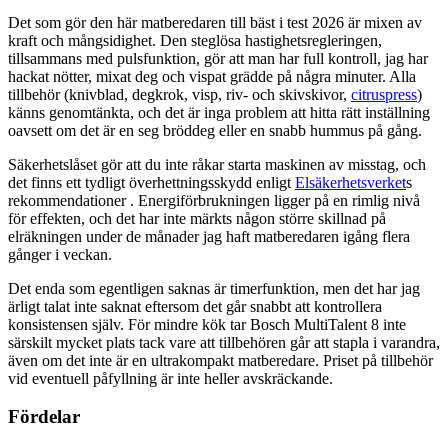
Det som gör den här matberedaren till bäst i test 2026 är mixen av
kraft och mångsidighet. Den steglösa hastighetsregleringen,
tillsammans med pulsfunktion, gör att man har full kontroll, jag har
hackat nötter, mixat deg och vispat grädde på några minuter. Alla
tillbehör (knivblad, degkrok, visp, riv- och skivskivor,
citruspress
)
känns genomtänkta, och det är inga problem att hitta rätt inställning
oavsett om det är en seg bröddeg eller en snabb hummus på gång.
Säkerhetslåset gör att du inte råkar starta maskinen av misstag, och
det finns ett tydligt överhettningsskydd enligt
Elsäkerhetsverket
s
rekommendationer . Energiförbrukningen ligger på en rimlig nivå
för effekten, och det har inte märkts någon större skillnad på
elräkningen under de månader jag haft matberedaren igång flera
gånger i veckan.
Det enda som egentligen saknas är timerfunktion, men det har jag
ärligt talat inte saknat eftersom det går snabbt att kontrollera
konsistensen själv. För mindre kök tar Bosch MultiTalent 8 inte
särskilt mycket plats tack vare att tillbehören går att stapla i varandra,
även om det inte är en ultrakompakt matberedare. Priset på tillbehör
vid eventuell påfyllning är inte heller avskräckande.
Fördelar