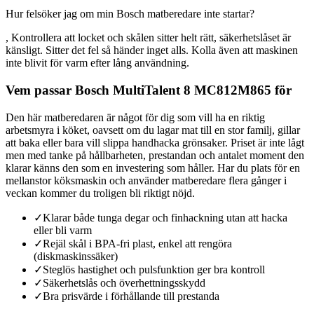
Hur felsöker jag om min Bosch matberedare inte startar?
, Kontrollera att locket och skålen sitter helt rätt, säkerhetslåset är
känsligt. Sitter det fel så händer inget alls. Kolla även att maskinen
inte blivit för varm efter lång användning.
Vem passar Bosch MultiTalent 8 MC812M865 för
Den här matberedaren är något för dig som vill ha en riktig
arbetsmyra i köket, oavsett om du lagar mat till en stor familj, gillar
att baka eller bara vill slippa handhacka grönsaker. Priset är inte lågt
men med tanke på hållbarheten, prestandan och antalet moment den
klarar känns den som en investering som håller. Har du plats för en
mellanstor köksmaskin och använder matberedare flera gånger i
veckan kommer du troligen bli riktigt nöjd.
✓
Klarar både tunga degar och finhackning utan att hacka
eller bli varm
✓
Rejäl skål i BPA-fri plast, enkel att rengöra
(diskmaskinssäker)
✓
Steglös hastighet och pulsfunktion ger bra kontroll
✓
Säkerhetslås och överhettningsskydd
✓
Bra prisvärde i förhållande till prestanda