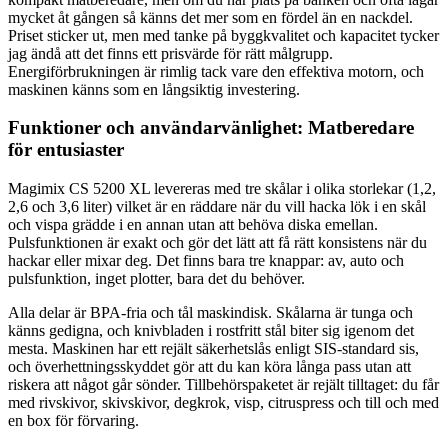
mycket åt gången så känns det mer som en fördel än en nackdel.
Priset sticker ut, men med tanke på byggkvalitet och kapacitet tycker
jag ändå att det finns ett prisvärde för rätt målgrupp.
Energiförbrukningen är rimlig tack vare den effektiva motorn, och
maskinen känns som en långsiktig investering.
Funktioner och användarvänlighet: Matberedare
för entusiaster
Magimix CS 5200 XL levereras med tre skålar i olika storlekar (1,2,
2,6 och 3,6 liter) vilket är en räddare när du vill hacka lök i en skål
och vispa grädde i en annan utan att behöva diska emellan.
Pulsfunktionen är exakt och gör det lätt att få rätt konsistens när du
hackar eller mixar deg. Det finns bara tre knappar: av, auto och
pulsfunktion, inget plotter, bara det du behöver.
Alla delar är BPA-fria och tål maskindisk. Skålarna är tunga och
känns gedigna, och knivbladen i rostfritt stål biter sig igenom det
mesta. Maskinen har ett rejält säkerhetslås enligt SIS-standard sis,
och överhettningsskyddet gör att du kan köra långa pass utan att
riskera att något går sönder. Tillbehörspaketet är rejält tilltaget: du får
med rivskivor, skivskivor, degkrok, visp, citruspress och till och med
en box för förvaring.