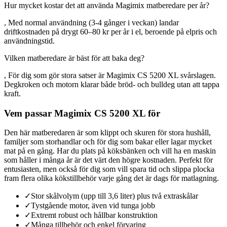
Hur mycket kostar det att använda Magimix matberedare per år?
, Med normal användning (3-4 gånger i veckan) landar
driftkostnaden på drygt 60–80 kr per år i el, beroende på elpris och
användningstid.
Vilken matberedare är bäst för att baka deg?
, För dig som gör stora satser är Magimix CS 5200 XL svårslagen.
Degkroken och motorn klarar både bröd- och bulldeg utan att tappa
kraft.
Vem passar Magimix CS 5200 XL för
Den här matberedaren är som klippt och skuren för stora hushåll,
familjer som storhandlar och för dig som bakar eller lagar mycket
mat på en gång. Har du plats på köksbänken och vill ha en maskin
som håller i många år är det värt den högre kostnaden. Perfekt för
entusiasten, men också för dig som vill spara tid och slippa plocka
fram flera olika kökstillbehör varje gång det är dags för matlagning.
✓
Stor skålvolym (upp till 3,6 liter) plus två extraskålar
✓
Tystgående motor, även vid tunga jobb
✓
Extremt robust och hållbar konstruktion
✓
Många tillbehör och enkel förvaring