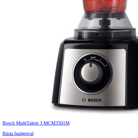
Bosch MultiTalent 3 MCM3501M
Bästa budgetval