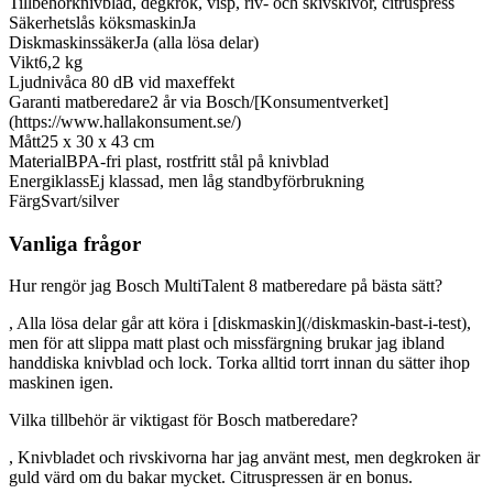
Tillbehör
knivblad, degkrok, visp, riv- och skivskivor, citruspress
Säkerhetslås köksmaskin
Ja
Diskmaskinssäker
Ja (alla lösa delar)
Vikt
6,2 kg
Ljudnivå
ca 80 dB vid maxeffekt
Garanti matberedare
2 år via Bosch/[Konsumentverket]
(https://www.hallakonsument.se/)
Mått
25 x 30 x 43 cm
Material
BPA-fri plast, rostfritt stål på knivblad
Energiklass
Ej klassad, men låg standbyförbrukning
Färg
Svart/silver
Vanliga frågor
Hur rengör jag Bosch MultiTalent 8 matberedare på bästa sätt?
, Alla lösa delar går att köra i [diskmaskin](/diskmaskin-bast-i-test),
men för att slippa matt plast och missfärgning brukar jag ibland
handdiska knivblad och lock. Torka alltid torrt innan du sätter ihop
maskinen igen.
Vilka tillbehör är viktigast för Bosch matberedare?
, Knivbladet och rivskivorna har jag använt mest, men degkroken är
guld värd om du bakar mycket. Citruspressen är en bonus.