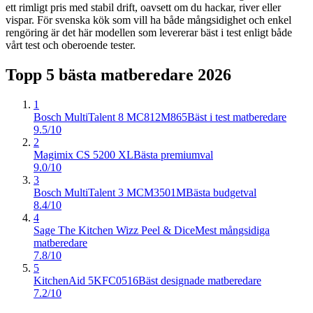
ett rimligt pris med stabil drift, oavsett om du hackar, river eller
vispar. För svenska kök som vill ha både mångsidighet och enkel
rengöring är det här modellen som levererar bäst i test enligt både
vårt test och oberoende tester.
Topp 5 bästa
matberedare
2026
1
Bosch MultiTalent 8 MC812M865
Bäst i test matberedare
9.5/10
2
Magimix CS 5200 XL
Bästa premiumval
9.0/10
3
Bosch MultiTalent 3 MCM3501M
Bästa budgetval
8.4/10
4
Sage The Kitchen Wizz Peel & Dice
Mest mångsidiga
matberedare
7.8/10
5
KitchenAid 5KFC0516
Bäst designade matberedare
7.2/10