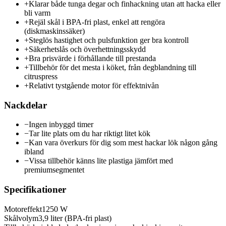
+
Klarar både tunga degar och finhackning utan att hacka eller
bli varm
+
Rejäl skål i BPA-fri plast, enkel att rengöra
(diskmaskinssäker)
+
Steglös hastighet och pulsfunktion ger bra kontroll
+
Säkerhetslås och överhettningsskydd
+
Bra prisvärde i förhållande till prestanda
+
Tillbehör för det mesta i köket, från degblandning till
citruspress
+
Relativt tystgående motor för effektnivån
Nackdelar
−
Ingen inbyggd timer
−
Tar lite plats om du har riktigt litet kök
−
Kan vara överkurs för dig som mest hackar lök någon gång
ibland
−
Vissa tillbehör känns lite plastiga jämfört med
premiumsegmentet
Specifikationer
Motoreffekt
1250 W
Skålvolym
3,9 liter (BPA-fri plast)