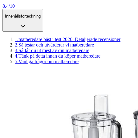
8.4/10
Innehållsförteckning
1
.
matberedare bäst i test 2026: Detaljerade recensioner
2
.
Så testar och utvärderar vi matberedare
3
.
Så får du ut mest av din matberedare
4
.
Tänk på detta innan du köper matberedare
5
.
Vanliga frågor om matberedare