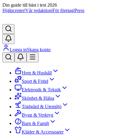
Din guide till bäst i test 2026
Hjälpcenter
|
Vår redaktion
|
För företag
|
Press
Logga in
Skapa konto
Hem & Hushåll
Sport & Fritid
Elektronik & Teknik
Skönhet & Hälsa
Trädgård & Utemiljö
Bygg & Verktyg
Barn & Familj
Kläder & Accessoarer