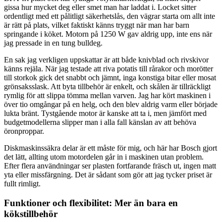
gissa hur mycket deg eller smet man har laddat i. Locket sitter
ordentligt med ett pålitligt säkerhetslås, den vägrar starta om allt inte
är rätt på plats, vilket faktiskt känns tryggt när man har barn
springande i köket. Motorn på 1250 W gav aldrig upp, inte ens när
jag pressade in en tung bulldeg.
En sak jag verkligen uppskattar är att både knivblad och rivskivor
känns rejäla. När jag testade att riva potatis till rårakor och morötter
till storkok gick det snabbt och jämnt, inga konstiga bitar eller mosat
grönsaksslask. Att byta tillbehör är enkelt, och skålen är tillräckligt
rymlig för att slippa tömma mellan varven. Jag har kört maskinen i
över tio omgångar på en helg, och den blev aldrig varm eller började
lukta bränt. Tystgående motor är kanske att ta i, men jämfört med
budgetmodellerna slipper man i alla fall känslan av att behöva
öronproppar.
Diskmaskinssäkra delar är ett måste för mig, och här har Bosch gjort
det lätt, allting utom motordelen går in i maskinen utan problem.
Efter flera användningar ser plasten fortfarande fräsch ut, ingen matt
yta eller missfärgning. Det är sådant som gör att jag tycker priset är
fullt rimligt.
Funktioner och flexibilitet: Mer än bara en
kökstillbehör