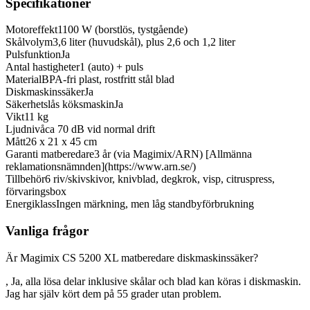
Specifikationer
Motoreffekt
1100 W (borstlös, tystgående)
Skålvolym
3,6 liter (huvudskål), plus 2,6 och 1,2 liter
Pulsfunktion
Ja
Antal hastigheter
1 (auto) + puls
Material
BPA-fri plast, rostfritt stål blad
Diskmaskinssäker
Ja
Säkerhetslås köksmaskin
Ja
Vikt
11 kg
Ljudnivå
ca 70 dB vid normal drift
Mått
26 x 21 x 45 cm
Garanti matberedare
3 år (via Magimix/ARN) [Allmänna
reklamationsnämnden](https://www.arn.se/)
Tillbehör
6 riv/skivskivor, knivblad, degkrok, visp, citruspress,
förvaringsbox
Energiklass
Ingen märkning, men låg standbyförbrukning
Vanliga frågor
Är Magimix CS 5200 XL matberedare diskmaskinssäker?
, Ja, alla lösa delar inklusive skålar och blad kan köras i diskmaskin.
Jag har själv kört dem på 55 grader utan problem.