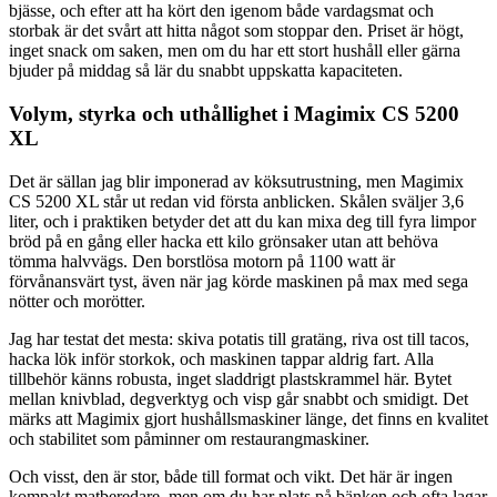
bjässe, och efter att ha kört den igenom både vardagsmat och
storbak är det svårt att hitta något som stoppar den. Priset är högt,
inget snack om saken, men om du har ett stort hushåll eller gärna
bjuder på middag så lär du snabbt uppskatta kapaciteten.
Volym, styrka och uthållighet i Magimix CS 5200
XL
Det är sällan jag blir imponerad av köksutrustning, men Magimix
CS 5200 XL står ut redan vid första anblicken. Skålen sväljer 3,6
liter, och i praktiken betyder det att du kan mixa deg till fyra limpor
bröd på en gång eller hacka ett kilo grönsaker utan att behöva
tömma halvvägs. Den borstlösa motorn på 1100 watt är
förvånansvärt tyst, även när jag körde maskinen på max med sega
nötter och morötter.
Jag har testat det mesta: skiva potatis till gratäng, riva ost till tacos,
hacka lök inför storkok, och maskinen tappar aldrig fart. Alla
tillbehör känns robusta, inget sladdrigt plastskrammel här. Bytet
mellan knivblad, degverktyg och visp går snabbt och smidigt. Det
märks att Magimix gjort hushållsmaskiner länge, det finns en kvalitet
och stabilitet som påminner om restaurangmaskiner.
Och visst, den är stor, både till format och vikt. Det här är ingen
kompakt matberedare, men om du har plats på bänken och ofta lagar