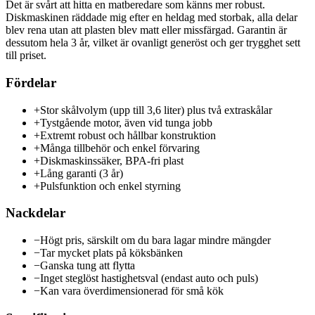
Det är svårt att hitta en matberedare som känns mer robust.
Diskmaskinen räddade mig efter en heldag med storbak, alla delar
blev rena utan att plasten blev matt eller missfärgad. Garantin är
dessutom hela 3 år, vilket är ovanligt generöst och ger trygghet sett
till priset.
Fördelar
+
Stor skålvolym (upp till 3,6 liter) plus två extraskålar
+
Tystgående motor, även vid tunga jobb
+
Extremt robust och hållbar konstruktion
+
Många tillbehör och enkel förvaring
+
Diskmaskinssäker, BPA-fri plast
+
Lång garanti (3 år)
+
Pulsfunktion och enkel styrning
Nackdelar
−
Högt pris, särskilt om du bara lagar mindre mängder
−
Tar mycket plats på köksbänken
−
Ganska tung att flytta
−
Inget steglöst hastighetsval (endast auto och puls)
−
Kan vara överdimensionerad för små kök