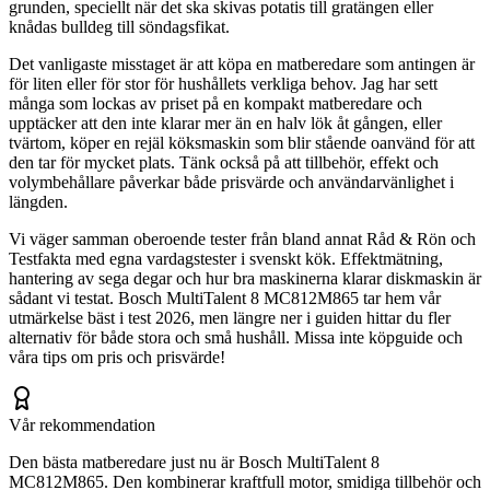
grunden, speciellt när det ska skivas potatis till gratängen eller
knådas bulldeg till söndagsfikat.
Det vanligaste misstaget är att köpa en matberedare som antingen är
för liten eller för stor för hushållets verkliga behov. Jag har sett
många som lockas av priset på en kompakt matberedare och
upptäcker att den inte klarar mer än en halv lök åt gången, eller
tvärtom, köper en rejäl köksmaskin som blir stående oanvänd för att
den tar för mycket plats. Tänk också på att tillbehör, effekt och
volymbehållare påverkar både prisvärde och användarvänlighet i
längden.
Vi väger samman oberoende tester från bland annat Råd & Rön och
Testfakta med egna vardagstester i svenskt kök. Effektmätning,
hantering av sega degar och hur bra maskinerna klarar diskmaskin är
sådant vi testat. Bosch MultiTalent 8 MC812M865 tar hem vår
utmärkelse bäst i test 2026, men längre ner i guiden hittar du fler
alternativ för både stora och små hushåll. Missa inte köpguide och
våra tips om pris och prisvärde!
Vår rekommendation
Den bästa matberedare just nu är Bosch MultiTalent 8
MC812M865. Den kombinerar kraftfull motor, smidiga tillbehör och