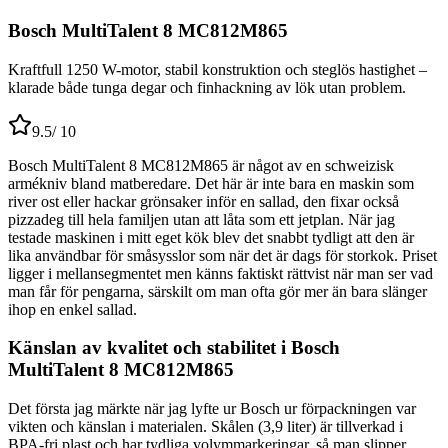
Bosch MultiTalent 8 MC812M865
Kraftfull 1250 W-motor, stabil konstruktion och steglös hastighet –
klarade både tunga degar och finhackning av lök utan problem.
9.5
/ 10
Bosch MultiTalent 8 MC812M865 är något av en schweizisk
armékniv bland matberedare. Det här är inte bara en maskin som
river ost eller hackar grönsaker inför en sallad, den fixar också
pizzadeg till hela familjen utan att låta som ett jetplan. När jag
testade maskinen i mitt eget kök blev det snabbt tydligt att den är
lika användbar för småsysslor som när det är dags för storkok. Priset
ligger i mellansegmentet men känns faktiskt rättvist när man ser vad
man får för pengarna, särskilt om man ofta gör mer än bara slänger
ihop en enkel sallad.
Känslan av kvalitet och stabilitet i Bosch
MultiTalent 8 MC812M865
Det första jag märkte när jag lyfte ur Bosch ur förpackningen var
vikten och känslan i materialen. Skålen (3,9 liter) är tillverkad i
BPA-fri plast och har tydliga volymmarkeringar, så man slipper