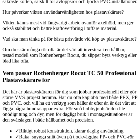
säkraste korten, särskilt för avloppsrör och tjocka PVC-installationer.
Hur påverkar vikten användarvänligheten hos plastavskärare?
Vikten känns mest vid långvarigt arbete ovanför axelhöjd, men ger
också stabilitet och bättre kraftöverföring i tuffare material.
Vad ska man tänka på för bästa prisvärde vid köp av plastavskärare?
Om du skär många rör ofta är det värt att investera i en hållbar,
testad modell som Rothenberger Rocut, du slipper byta verktyg eller
blad lika ofta.
Vem passar Rothenberger Rocut TC 50 Professional
Plastavskärare för
Det här är plastavskäraren för dig som jobbar professionellt eller gör
större VVS-projekt hemma. Har du ofta kapjobb med både PEX, PP
och PVC, och vill ha ett verktyg som håller år efter år, är det värt att
lägga några hundralappar extra. För små hobbyjobb är den lite
onödigt tung och dyr, men för dagligt bruk i montagesituationer är
den svårslagen i både hållbarhet och precision.
✓
Riktigt robust konstruktion, klarar daglig användning
✓
Raka, snygga snitt även på tjockväggiga PP- och PVC-rör