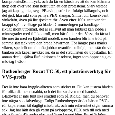
kompromisslöst intryck, och du får en känsla av att du kan klämma
ihop den över vad som helst utan att den protesterar. Själv testade
jag att kapa gamla, sega PP-avloppsrör i ett fuktigt källargolv, och
det gick lika rakt som på nya PEX-slangar. Snittet blir konsekvent
vinkelrätt, även på lite tjockare rör. Även efter 100+ snitt var det
knappt spår av slitage på bladet. Gummeringen på handtaget är
riktigt skönt utformad, det är sällsynt att man faktiskt kan jobba i
minusgrader med full kontroll, men här funkar det. Visst, du får ta i
lite mer än med en fjäderlätt modell, men handen blir inte trött på
samma sätt tack vare den breda hävarmen. För längre pass märks
vikten, speciellt om du ofta jobbar ovanför axelhöjd, men står du vid
bänken och kapar mycket rör, då är det stabiliteten du uppskattar. En
annan detalj: själva låsfunktionen är robust, inget som öppnar sig av
misstag i väskan.
Rothenberger Rocut TC 50, ett plaströrsverktyg för
VVS-proffs
Det är inte bara byggkvaliteten som sticker ut. Du kan justera bladen
för olika diameter snabbt, och det funkar även med handskar.
Bladbytet är inte fullt lika smidigt som på Ridgid, men du behöver
inte några specialverktyg. Enligt Rothenberger är det här en PVC-
rör kapare som tål dagligt missbruk, och min erfarenhet säger samma
sak. Jag har låtit den gå varm på avloppsrör, PEX och till och med
vissa flexrör där andra plastavskärare knappt biter. Priset är högre,