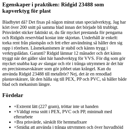
Egenskaper i praktiken: Ridgid 23488 som
kapverktyg för plast
Bladbytet då? Det fixas på någon minut utan specialverktyg. Jag har
kört över 200 snitt på samma blad innan det började bli trubbigt.
Prisvärdet sticker faktiskt ut, du får mycket prestanda för pengarna
och Ridgids reservblad kostar inte skjortan. Underhåll är enkelt:
torka rent från plastspån och fett efter användning så håller den sig
rapp i rörelsen. Låsmekanismen är stabil och känns trygg i
verktygslådan. Garanti? Ridgid lämnar 12 månader och det känns
tryggt när det gäller sånt här handverktyg för VVS. För dig som gör
mycket snabba kap av slangar och rör i trånga utrymmen är det här
en precisionsavskärare som gör jobbet utan krångel. Kan du
använda Ridgid 23488 till metallrör? Nej, det är en renodlad
plastavskärare, låt den hålla sig till PEX, PP och PVC, så håller både
blad och mekanism längre.
Fördelar
+
Extremt lätt (227 gram), tröttar inte ut handen
+
Väldigt rena snitt i PEX, PVC och PP, minimalt med
efterarbete
+
Bra prisvärde, särskilt för hemmafixare
+
Smidig att använda i trånga utrymmen och över huvudhöjd