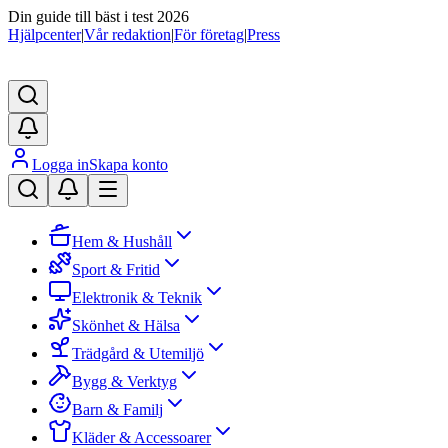
Din guide till bäst i test 2026
Hjälpcenter
|
Vår redaktion
|
För företag
|
Press
Logga in
Skapa konto
Hem & Hushåll
Sport & Fritid
Elektronik & Teknik
Skönhet & Hälsa
Trädgård & Utemiljö
Bygg & Verktyg
Barn & Familj
Kläder & Accessoarer