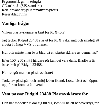
Ergonomisk gummering
Ja
CE-märkt
Ja (SIS-standard)
Rek. användartyp
Hemmafixare/proffs
Reservblad
Finns
Vanliga frågor
Vilken plastavskärare är bäst för PEX-rör?
Jag tycker Ridgid 23488 står ut för PEX, raka snitt och smidigt att
arbeta i trånga VVS-utrymmen.
Hur ofta måste man byta blad på en plastavskärare av denna typ?
Efter 150–250 snitt i hårdare rör kan det vara dags. Bladbyte är
busenkelt på Ridgid 23488.
Hur rengör man en plastavskärare?
Torka av plastspån och smörj leden ibland. Lossa låset och öppna
upp för att komma åt överallt.
Vem passar Ridgid 23488 Plastavskärare för
Den här modellen riktar sig till dig som vill ha ett handverktyg för