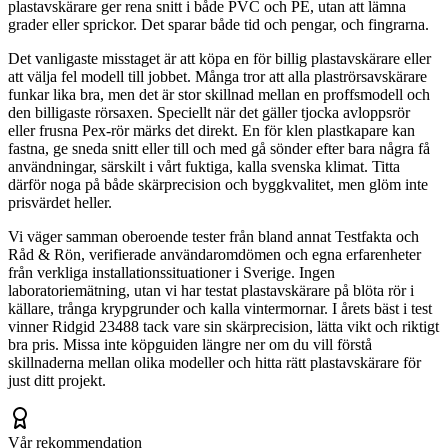
plastavskärare ger rena snitt i både PVC och PE, utan att lämna
grader eller sprickor. Det sparar både tid och pengar, och fingrarna.
Det vanligaste misstaget är att köpa en för billig plastavskärare eller
att välja fel modell till jobbet. Många tror att alla plaströrsavskärare
funkar lika bra, men det är stor skillnad mellan en proffsmodell och
den billigaste rörsaxen. Speciellt när det gäller tjocka avloppsrör
eller frusna Pex-rör märks det direkt. En för klen plastkapare kan
fastna, ge sneda snitt eller till och med gå sönder efter bara några få
användningar, särskilt i vårt fuktiga, kalla svenska klimat. Titta
därför noga på både skärprecision och byggkvalitet, men glöm inte
prisvärdet heller.
Vi väger samman oberoende tester från bland annat Testfakta och
Råd & Rön, verifierade användaromdömen och egna erfarenheter
från verkliga installationssituationer i Sverige. Ingen
laboratoriemätning, utan vi har testat plastavskärare på blöta rör i
källare, trånga krypgrunder och kalla vintermornar. I årets bäst i test
vinner Ridgid 23488 tack vare sin skärprecision, lätta vikt och riktigt
bra pris. Missa inte köpguiden längre ner om du vill förstå
skillnaderna mellan olika modeller och hitta rätt plastavskärare för
just ditt projekt.
Vår rekommendation