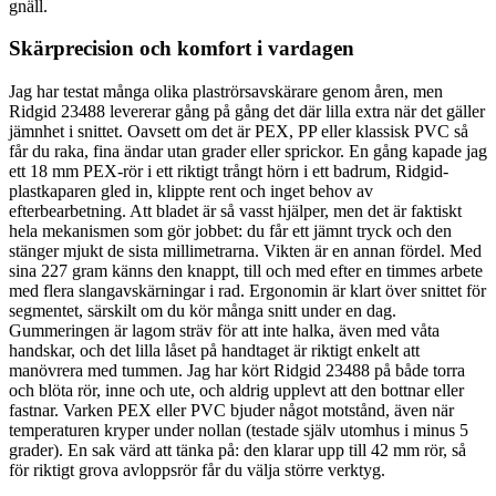
gnäll.
Skärprecision och komfort i vardagen
Jag har testat många olika plaströrsavskärare genom åren, men
Ridgid 23488 levererar gång på gång det där lilla extra när det gäller
jämnhet i snittet. Oavsett om det är PEX, PP eller klassisk PVC så
får du raka, fina ändar utan grader eller sprickor. En gång kapade jag
ett 18 mm PEX-rör i ett riktigt trångt hörn i ett badrum, Ridgid-
plastkaparen gled in, klippte rent och inget behov av
efterbearbetning. Att bladet är så vasst hjälper, men det är faktiskt
hela mekanismen som gör jobbet: du får ett jämnt tryck och den
stänger mjukt de sista millimetrarna. Vikten är en annan fördel. Med
sina 227 gram känns den knappt, till och med efter en timmes arbete
med flera slangavskärningar i rad. Ergonomin är klart över snittet för
segmentet, särskilt om du kör många snitt under en dag.
Gummeringen är lagom sträv för att inte halka, även med våta
handskar, och det lilla låset på handtaget är riktigt enkelt att
manövrera med tummen. Jag har kört Ridgid 23488 på både torra
och blöta rör, inne och ute, och aldrig upplevt att den bottnar eller
fastnar. Varken PEX eller PVC bjuder något motstånd, även när
temperaturen kryper under nollan (testade själv utomhus i minus 5
grader). En sak värd att tänka på: den klarar upp till 42 mm rör, så
för riktigt grova avloppsrör får du välja större verktyg.