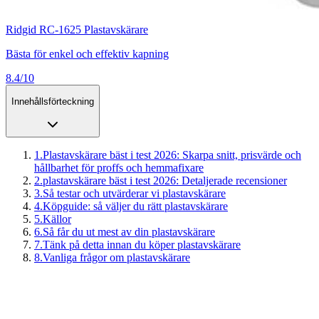
Ridgid RC-1625 Plastavskärare
Bästa för enkel och effektiv kapning
8.4/10
Innehållsförteckning
1
.
Plastavskärare bäst i test 2026: Skarpa snitt, prisvärde och
hållbarhet för proffs och hemmafixare
2
.
plastavskärare bäst i test 2026: Detaljerade recensioner
3
.
Så testar och utvärderar vi plastavskärare
4
.
Köpguide: så väljer du rätt plastavskärare
5
.
Källor
6
.
Så får du ut mest av din plastavskärare
7
.
Tänk på detta innan du köper plastavskärare
8
.
Vanliga frågor om plastavskärare