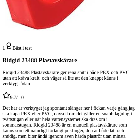
1
Bäst i test
Ridgid 23488 Plastavskärare
Ridgid 23488 Plastavskärare ger rena snitt i både PEX och PVC
utan att kräva kraft, och väger så lite att den knappt känns i
verktygslådan.
9.7
/ 10
Det här är verktyget jag spontant slänger ner i fickan varje gång jag
ska kapa PEX eller PVC, oavsett om det gäller en snabb lagning i
tvättstugan eller när hela vattensystemet ska dras om i
sommarstugan. Ridgid 23488 är en manuell plastavskärare som
känns som ett naturligt förlängt pekfinger, den är både lätt och
smidig, men biter ändå igenom även hårda plaströr utan minsta