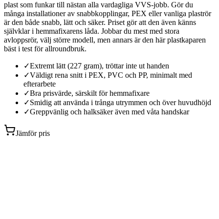
plast som funkar till nästan alla vardagliga VVS-jobb. Gör du
många installationer av snabbkopplingar, PEX eller vanliga plaströr
är den både snabb, lätt och säker. Priset gör att den även känns
självklar i hemmafixarens låda. Jobbar du mest med stora
avloppsrör, välj större modell, men annars är den här plastkaparen
bäst i test för allroundbruk.
✓
Extremt lätt (227 gram), tröttar inte ut handen
✓
Väldigt rena snitt i PEX, PVC och PP, minimalt med
efterarbete
✓
Bra prisvärde, särskilt för hemmafixare
✓
Smidig att använda i trånga utrymmen och över huvudhöjd
✓
Greppvänlig och halksäker även med våta handskar
Jämför pris