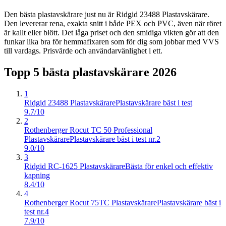
Den bästa plastavskärare just nu är Ridgid 23488 Plastavskärare.
Den levererar rena, exakta snitt i både PEX och PVC, även när röret
är kallt eller blött. Det låga priset och den smidiga vikten gör att den
funkar lika bra för hemmafixaren som för dig som jobbar med VVS
till vardags. Prisvärde och användarvänlighet i ett.
Topp 5 bästa
plastavskärare
2026
1
Ridgid 23488 Plastavskärare
Plastavskärare bäst i test
9.7/10
2
Rothenberger Rocut TC 50 Professional
Plastavskärare
Plastavskärare bäst i test nr.2
9.0/10
3
Ridgid RC-1625 Plastavskärare
Bästa för enkel och effektiv
kapning
8.4/10
4
Rothenberger Rocut 75TC Plastavskärare
Plastavskärare bäst i
test nr.4
7.9/10