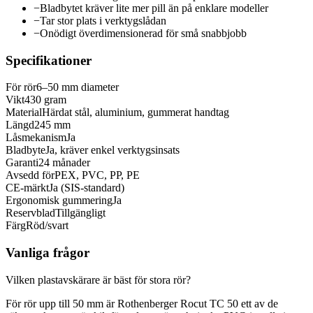
−
Bladbytet kräver lite mer pill än på enklare modeller
−
Tar stor plats i verktygslådan
−
Onödigt överdimensionerad för små snabbjobb
Specifikationer
För rör
6–50 mm diameter
Vikt
430 gram
Material
Härdat stål, aluminium, gummerat handtag
Längd
245 mm
Låsmekanism
Ja
Bladbyte
Ja, kräver enkel verktygsinsats
Garanti
24 månader
Avsedd för
PEX, PVC, PP, PE
CE-märkt
Ja (SIS-standard)
Ergonomisk gummering
Ja
Reservblad
Tillgängligt
Färg
Röd/svart
Vanliga frågor
Vilken plastavskärare är bäst för stora rör?
För rör upp till 50 mm är Rothenberger Rocut TC 50 ett av de