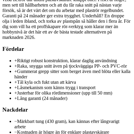
men sett till hållbarheten och att du får raka snitt på nästan varje
försök, så är det värt det om du arbetar med plaströr regelbundet.
Garanti på 24 månader ger extra trygghet. Underhåll? En droppe
olja i leden ibland, och torka av plastspån så håller den i flera år. För
dig som vill ha ett proffskapare rör-verktyg som klarar mer än
hobbynivå är det här ett av de bästa testade alternativen på
marknaden 2026.
Fördelar
+
Riktigt robust konstruktion, klarar daglig användning
+
Raka, snygga snitt även på tjockväggiga PP- och PVC-rör
+
Gummerat grepp sitter som berget även med blöta eller kalla
händer
+
Tål kyla och fukt utan att kärva
+
Låsmekanism som känns trygg i transport
+
Justerbar för olika rördimensioner (upp till 50 mm)
+
Lång garanti (24 månader)
Nackdelar
−
Märkbart tung (430 gram), kan kännas efter långvarigt
arbete
−
Kostnaden är högre än för enklare plastavskärare