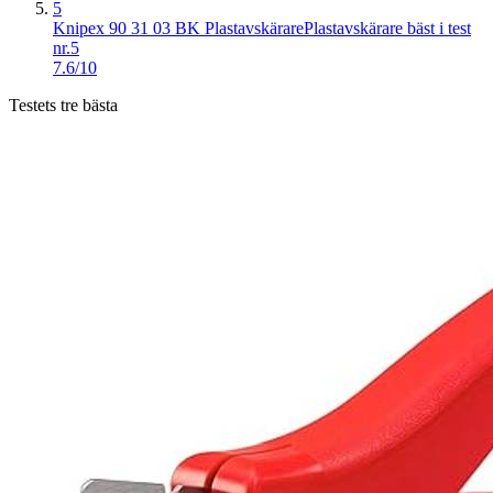
5
Knipex 90 31 03 BK Plastavskärare
Plastavskärare bäst i test
nr.5
7.6/10
Testets tre bästa