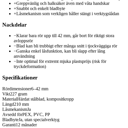
+
Greppvänlig och halksäker även med våta handskar
+
Snabbt och enkelt bladbyte
+
Låsmekanism som verkligen håller stängt i verktygslådan
Nackdelar
−
Klarar bara rör upp till 42 mm, går bort för riktigt stora
avloppsrör
−
Blad kan bli trubbigt efter många snitt i tjockväggiga rör
−
Ganska enkel låsfunktion, kan bli slapp efter lång
användning
−
Inte optimal för extremt mjuka plastspröjs (risk för
tryckdeformation)
Specifikationer
Rördimensioner
6–42 mm
Vikt
227 gram
Material
Härdat stålblad, kompositkropp
Längd
210 mm
Låsmekanism
Ja
Avsedd för
PEX, PVC, PP
Bladbyte
Ja, utan specialverktyg
Garanti
12 månader