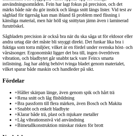
användningsområden. Fein har lagt fokus på precision, och det
märks både när du gör instick och långa snitt längs lister. Vid test av
sågblad för tigersåg kan man ibland få problem med flisning i
känsliga material, men här höll sig snittytan jämn även i laminerad
furutröskel.
Sågbladets precision är också bra när du ska såga ut för eldosor eller
andra urtag där det måste bli snyggt direkt. Det funkar lika bra i
fuktiga som torra miljöer, vilket är en fördel under svenska höst- och
vårsäsonger. Ergonomiskt ligger det bra till, ingen överdriven
vibration, och bladbytet går snabbt tack vare Fein:s smarta
infästning. Jag har aldrig behövt tvinga bladet genom materialet,
vilket sparar både maskin och handleder på sikt.
Fördelar
+
Håller skärpan länge, även genom spik och hårt trä
+
Rena snitt och låg flisbildning
+
Bra passform till flera märken, även Bosch och Makita
+
Snabbt och enkelt bladbyte
+
Klarar både trä, plast och mjukare metaller
+
Låg vibrationsnivå vid användning
+
Bimetallkonstruktion minskar risken för brott