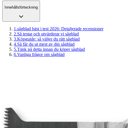
Innehållsförteckning
1
.
sågblad bäst i test 2026: Detaljerade recensioner
2
.
Så testar och utvärderar vi sågblad
3
.
Köpguide: så väljer du rätt sågblad
4
.
Så får du ut mest av din sågblad
5
.
Tänk på detta innan du köper sågblad
6
.
Vanliga frågor om sågblad