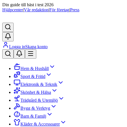
Din guide till bäst i test 2026
Hjälpcenter
|
Vår redaktion
|
För företag
|
Press
Logga in
Skapa konto
Hem & Hushåll
Sport & Fritid
Elektronik & Teknik
Skönhet & Hälsa
Trädgård & Utemiljö
Bygg & Verktyg
Barn & Familj
Kläder & Accessoarer