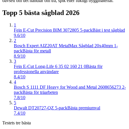
oavsett om det handlar om trä, spik eller fuktigt byggmaterial.
Topp 5 bästa
sågblad
2026
1
Fein E-Cut Precision BIM 3072805 5-pack
Bäst i test sågblad
9.6/10
2
Bosch Expert AIZ20AT MetalMax Sågblad 20x40mm 1-
pack
Bästa för metall
8.9/10
3
Fein E-Cut Long-Life 6 35 02 160 21 0
Bästa för
professionella användare
8.4/10
4
Bosch S 1111 DF Heavy for Wood and Metal 2608656273 2-
pack
Bästa för träarbeten
7.8/10
5
Dewalt DT20727-QZ 5-pack
Bästa premiumval
7.4/10
Testets tre bästa