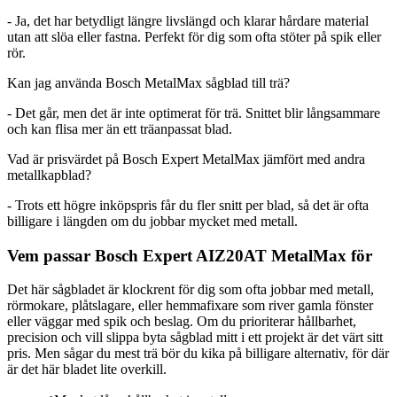
- Ja, det har betydligt längre livslängd och klarar hårdare material
utan att slöa eller fastna. Perfekt för dig som ofta stöter på spik eller
rör.
Kan jag använda Bosch MetalMax sågblad till trä?
- Det går, men det är inte optimerat för trä. Snittet blir långsammare
och kan flisa mer än ett träanpassat blad.
Vad är prisvärdet på Bosch Expert MetalMax jämfört med andra
metallkapblad?
- Trots ett högre inköpspris får du fler snitt per blad, så det är ofta
billigare i längden om du jobbar mycket med metall.
Vem passar Bosch Expert AIZ20AT MetalMax för
Det här sågbladet är klockrent för dig som ofta jobbar med metall,
rörmokare, plåtslagare, eller hemmafixare som river gamla fönster
eller väggar med spik och beslag. Om du prioriterar hållbarhet,
precision och vill slippa byta sågblad mitt i ett projekt är det värt sitt
pris. Men sågar du mest trä bör du kika på billigare alternativ, för där
är det här bladet lite overkill.