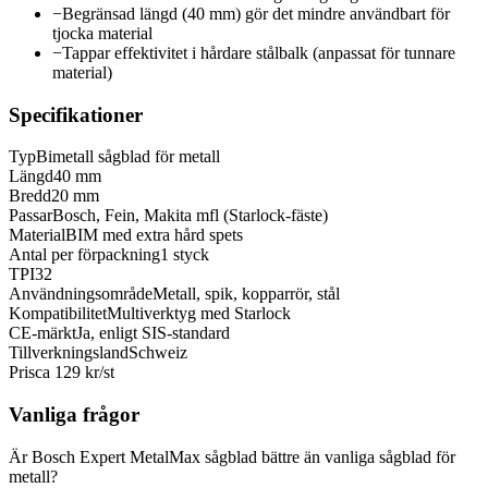
−
Begränsad längd (40 mm) gör det mindre användbart för
tjocka material
−
Tappar effektivitet i hårdare stålbalk (anpassat för tunnare
material)
Specifikationer
Typ
Bimetall sågblad för metall
Längd
40 mm
Bredd
20 mm
Passar
Bosch, Fein, Makita mfl (Starlock-fäste)
Material
BIM med extra hård spets
Antal per förpackning
1 styck
TPI
32
Användningsområde
Metall, spik, kopparrör, stål
Kompatibilitet
Multiverktyg med Starlock
CE-märkt
Ja, enligt SIS-standard
Tillverkningsland
Schweiz
Pris
ca 129 kr/st
Vanliga frågor
Är Bosch Expert MetalMax sågblad bättre än vanliga sågblad för
metall?