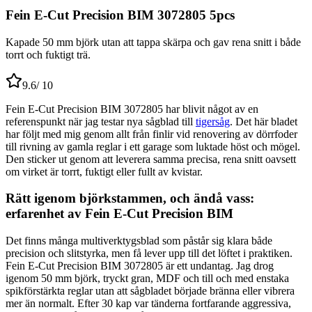
Fein E-Cut Precision BIM 3072805 5pcs
Kapade 50 mm björk utan att tappa skärpa och gav rena snitt i både
torrt och fuktigt trä.
9.6
/ 10
Fein E-Cut Precision BIM 3072805 har blivit något av en
referenspunkt när jag testar nya sågblad till
tigersåg
. Det här bladet
har följt med mig genom allt från finlir vid renovering av dörrfoder
till rivning av gamla reglar i ett garage som luktade höst och mögel.
Den sticker ut genom att leverera samma precisa, rena snitt oavsett
om virket är torrt, fuktigt eller fullt av kvistar.
Rätt igenom björkstammen, och ändå vass:
erfarenhet av Fein E-Cut Precision BIM
Det finns många multiverktygsblad som påstår sig klara både
precision och slitstyrka, men få lever upp till det löftet i praktiken.
Fein E-Cut Precision BIM 3072805 är ett undantag. Jag drog
igenom 50 mm björk, tryckt gran, MDF och till och med enstaka
spikförstärkta reglar utan att sågbladet började bränna eller vibrera
mer än normalt. Efter 30 kap var tänderna fortfarande aggressiva,