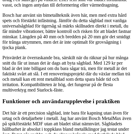
vasst, och ingen antydan till deformering eller värmedragning.
Bosch har använt sin bimetallteknik även här, men med extra hård
spets och förstärkt infästning. Jämför du detta sågblad mot vanliga
universalsågblad för tigersåg så märks skillnaden direkt i metall, du
får mindre vibrationer, bättre kontroll och risken för att bladet fastnar
minskar. Längden på 40 mm och bredden på 20 mm gör det smidigt
för trånga utrymmen, men det är inte optimalt för grovsågning i
tjocka plank.
Prisvärdet är överraskande bra, särskilt när du räknar på hur många
snitt du får ut innan det är dags att byta sågblad. Med 129 kr per
blad är det inte billigast om du bara sågar trä, men för metall är det
faktiskt svårt att slå. I ett renoveringsprojekt där du växlar mellan trä
och metall kan ett rent metallblad som detta spara både tid och
irritation. Kompatibiliteten är hög, det fungerar på de flesta
multiverktyg med Starlock-fäste.
Funktioner och användarupplevelse i praktiken
Det här är ett precision sågblad, inte bara för kapning utan även för
urtag och detaljarbete i metall. Jag har använt Bosch MetalMax även
på spikförstärkt MDF utan att bladet slöat nämnvärt. Sågbladets
hållbarhet är absolut i toppklass bland metallklingor jag testat under