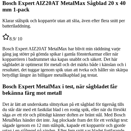
Bosch Expert AIZ20AT MetalMax Sågblad 20 x 40
mm 1-pack
Klarar stålspik och kopparrör utan att slöa, även efter flera snitt per
batteriladdning.
8.9
/ 10
Bosch Expert AIZ20AT MetalMax har blivit min räddning varje
gång jag stöter på gömda spikar i gamla fönsterkarmar eller när
kopparrören i badrummet ska kapas snabbt och säkert. Det här
sågbladet är optimerat för metall och det märks både i känslan och i
resultatet, det tuggar igenom spik utan att tveka och håller sin skärpa
betydligt längre än billigare metallkapblad jag testat.
Bosch Expert MetalMax i test, när sågbladet får
bekänna färg mot metall
Det är lätt att underskatta slitstyrkan på ett sågblad för tigersåg tills
du står där med ett fastkilat blad i en rostig spik, eller när du försökt
såga av ett rör och plötsligt känner doften av bränt stål. Med Bosch
MetalMax händer det inte. Jag plockade fram det för ett verkligt test:
sågade igenom en 12 mm stålspik, kapade ett kopparrör och gjorde
urtag i en stålregel på vinden. Efter fem snitt var bladet fortfarande