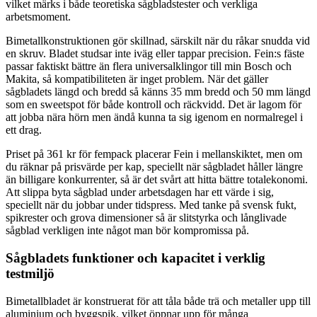
vilket märks i både teoretiska sågbladstester och verkliga
arbetsmoment.
Bimetallkonstruktionen gör skillnad, särskilt när du råkar snudda vid
en skruv. Bladet studsar inte iväg eller tappar precision. Fein:s fäste
passar faktiskt bättre än flera universalklingor till min Bosch och
Makita, så kompatibiliteten är inget problem. När det gäller
sågbladets längd och bredd så känns 35 mm bredd och 50 mm längd
som en sweetspot för både kontroll och räckvidd. Det är lagom för
att jobba nära hörn men ändå kunna ta sig igenom en normalregel i
ett drag.
Priset på 361 kr för fempack placerar Fein i mellanskiktet, men om
du räknar på prisvärde per kap, speciellt när sågbladet håller längre
än billigare konkurrenter, så är det svårt att hitta bättre totalekonomi.
Att slippa byta sågblad under arbetsdagen har ett värde i sig,
speciellt när du jobbar under tidspress. Med tanke på svensk fukt,
spikrester och grova dimensioner så är slitstyrka och långlivade
sågblad verkligen inte något man bör kompromissa på.
Sågbladets funktioner och kapacitet i verklig
testmiljö
Bimetallbladet är konstruerat för att tåla både trä och metaller upp till
aluminium och byggspik, vilket öppnar upp för många