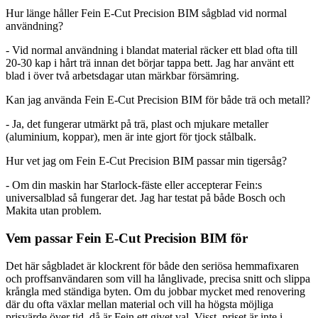
Hur länge håller Fein E-Cut Precision BIM sågblad vid normal
användning?
- Vid normal användning i blandat material räcker ett blad ofta till
20-30 kap i hårt trä innan det börjar tappa bett. Jag har använt ett
blad i över två arbetsdagar utan märkbar försämring.
Kan jag använda Fein E-Cut Precision BIM för både trä och metall?
- Ja, det fungerar utmärkt på trä, plast och mjukare metaller
(aluminium, koppar), men är inte gjort för tjock stålbalk.
Hur vet jag om Fein E-Cut Precision BIM passar min tigersåg?
- Om din maskin har Starlock-fäste eller accepterar Fein:s
universalblad så fungerar det. Jag har testat på både Bosch och
Makita utan problem.
Vem passar Fein E-Cut Precision BIM för
Det här sågbladet är klockrent för både den seriösa hemmafixaren
och proffsanvändaren som vill ha långlivade, precisa snitt och slippa
krångla med ständiga byten. Om du jobbar mycket med renovering
där du ofta växlar mellan material och vill ha högsta möjliga
prisvärde över tid, då är Fein ett givet val. Visst, priset är inte i