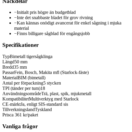
Nackdelar
−
Initialt pris högre än budgetblad
−
Inte det snabbaste bladet för grov rivning
−
Kan kännas onödigt avancerat för enkel sågning i mjuka
material
−
Finns billigare sågblad för engångsjobb
Specifikationer
Typ
Bimetall tigersågklinga
Längd
50 mm
Bredd
35 mm
Passar
Fein, Bosch, Makita mfl (Starlock-fäste)
Material
BIM (bimetall)
Antal per förpackning
5 stycken
TPI (tänder per tum)
18
Användningsområde
Trä, plast, spik, mjukmetall
Kompatibilitet
Multiverktyg med Starlock
CE-märkt
Ja, enligt SIS-standard sis
Tillverkningsland
Tyskland
Pris
ca 361 kr/paket
Vanliga frågor