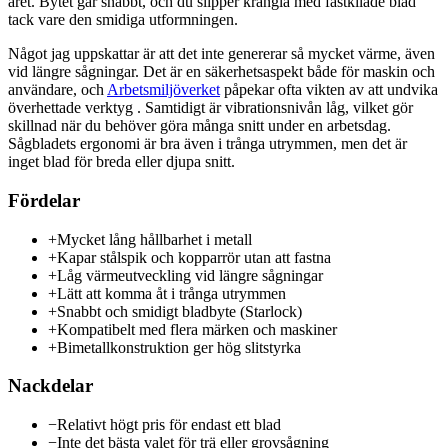
året. Bytet går snabbt, och du slipper krångla med fastkilade blad
tack vare den smidiga utformningen.
Något jag uppskattar är att det inte genererar så mycket värme, även
vid längre sågningar. Det är en säkerhetsaspekt både för maskin och
användare, och
Arbetsmiljöverket
påpekar ofta vikten av att undvika
överhettade verktyg . Samtidigt är vibrationsnivån låg, vilket gör
skillnad när du behöver göra många snitt under en arbetsdag.
Sågbladets ergonomi är bra även i trånga utrymmen, men det är
inget blad för breda eller djupa snitt.
Fördelar
+
Mycket lång hållbarhet i metall
+
Kapar stålspik och kopparrör utan att fastna
+
Låg värmeutveckling vid längre sågningar
+
Lätt att komma åt i trånga utrymmen
+
Snabbt och smidigt bladbyte (Starlock)
+
Kompatibelt med flera märken och maskiner
+
Bimetallkonstruktion ger hög slitstyrka
Nackdelar
−
Relativt högt pris för endast ett blad
−
Inte det bästa valet för trä eller grovsågning