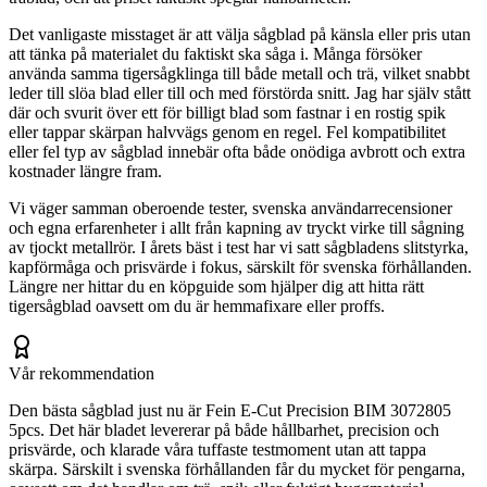
Det vanligaste misstaget är att välja sågblad på känsla eller pris utan
att tänka på materialet du faktiskt ska såga i. Många försöker
använda samma tigersågklinga till både metall och trä, vilket snabbt
leder till slöa blad eller till och med förstörda snitt. Jag har själv stått
där och svurit över ett för billigt blad som fastnar i en rostig spik
eller tappar skärpan halvvägs genom en regel. Fel kompatibilitet
eller fel typ av sågblad innebär ofta både onödiga avbrott och extra
kostnader längre fram.
Vi väger samman oberoende tester, svenska användarrecensioner
och egna erfarenheter i allt från kapning av tryckt virke till sågning
av tjockt metallrör. I årets bäst i test har vi satt sågbladens slitstyrka,
kapförmåga och prisvärde i fokus, särskilt för svenska förhållanden.
Längre ner hittar du en köpguide som hjälper dig att hitta rätt
tigersågblad oavsett om du är hemmafixare eller proffs.
Vår rekommendation
Den bästa sågblad just nu är Fein E-Cut Precision BIM 3072805
5pcs. Det här bladet levererar på både hållbarhet, precision och
prisvärde, och klarade våra tuffaste testmoment utan att tappa
skärpa. Särskilt i svenska förhållanden får du mycket för pengarna,