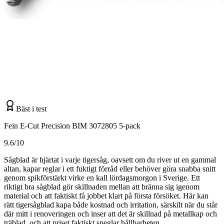
Bäst i test
Fein E-Cut Precision BIM 3072805 5-pack
9.6/10
Sågblad är hjärtat i varje tigersåg, oavsett om du river ut en gammal
altan, kapar reglar i ett fuktigt förråd eller behöver göra snabba snitt
genom spikförstärkt virke en kall lördagsmorgon i Sverige. Ett
riktigt bra sågblad gör skillnaden mellan att bränna sig igenom
material och att faktiskt få jobbet klart på första försöket. Här kan
rätt tigersågblad kapa både kostnad och irritation, särskilt när du står
där mitt i renoveringen och inser att det är skillnad på metallkap och
träblad, och att priset faktiskt speglar hållbarheten.