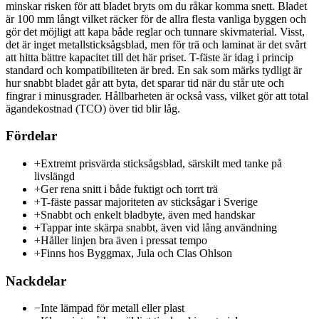
minskar risken för att bladet bryts om du råkar komma snett. Bladet
är 100 mm långt vilket räcker för de allra flesta vanliga byggen och
gör det möjligt att kapa både reglar och tunnare skivmaterial. Visst,
det är inget metallsticksågsblad, men för trä och laminat är det svårt
att hitta bättre kapacitet till det här priset. T-fäste är idag i princip
standard och kompatibiliteten är bred. En sak som märks tydligt är
hur snabbt bladet går att byta, det sparar tid när du står ute och
fingrar i minusgrader. Hållbarheten är också vass, vilket gör att total
ägandekostnad (TCO) över tid blir låg.
Fördelar
+
Extremt prisvärda sticksågsblad, särskilt med tanke på
livslängd
+
Ger rena snitt i både fuktigt och torrt trä
+
T-fäste passar majoriteten av sticksågar i Sverige
+
Snabbt och enkelt bladbyte, även med handskar
+
Tappar inte skärpa snabbt, även vid lång användning
+
Håller linjen bra även i pressat tempo
+
Finns hos Byggmax, Jula och Clas Ohlson
Nackdelar
−
Inte lämpad för metall eller plast