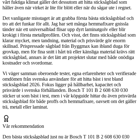
vårt fuktiga klimat gäller det dessutom att hitta sticksågblad som
håller även när virket är lite för blött eller när du sågar ute i regnet.
Det vanligaste misstaget är att grabba första bästa sticksågsblad och
tro att det funkar för allt. Jag har sett många hemmafixare gnissla
tänder när ett universalblad flisar upp dyrt laminatgolv eller blir
krokigt i första metallprofilen. Och visst, det finns sticksågsblad som
klarar mycket, men tandning, material och prisvärde gör enorm
skillnad. Prispressade sågblad från Byggmax kan ibland duga för
grovkap, men för fina snitt i hårt trä eller känsliga material krävs rätt
sticksågblad, annars är det lätt att projektet slutar med både onödiga
kostnader och svordomar.
Vi väger samman oberoende tester, egna erfarenheter och verifierade
omdömen från svenska användare för att hitta bäst i test bland
sticksågsblad 2026. Fokus ligger på hållbarhet, kapacitet och
prisvärde i svenska förhållanden. Bosch T 101 B 2 608 630 030
sticker ut som bäst i test, men i vår köpguide hittar du även prisvärda
sticksågsblad för både proffs och hemmafixare, oavsett om det gäller
trä, metall eller laminat.
Vår rekommendation
Den bästa sticksågsblad just nu är Bosch T 101 B 2 608 630 030