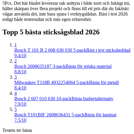
5Pcs. Det här bladet levererar rak snittyta i både torrt och fuktigt trä,
håller skärpan över flera projekt och finns till ett pris där du faktiskt
vågar använda det, inte bara spara i verktygslådan. Bäst i test 2026
enligt både testresultat och min egen erfarenhet.
Topp 5 bästa
sticksågsblad
2026
1
Bosch T 101 B 2 608 630 030 5-pack
Bäst i test sticksågsblad
9.4/10
2
Bosch 2608635187 3-pack
Bästa för mjuka material
8.8/10
3
Milwaukee T118B 4932254064 5-pack
Bästa för metall
8.4/10
4
Bosch 2 607 010 630 10-pack
Bästa budgetalternativ
7.9/10
5
Bosch T101BIF 2608636431 5-pack
Bästa för laminat
7.5/10
Testets tre bästa