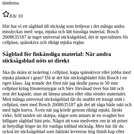
tänderna.
8.8
/ 10
Här har vi ett sågblad till sticksåg som briljerar i det många andra
misslyckas med: sega, mjuka och lätt trassliga material. Bosch
2608635187 är inget universal sticksågsblad, det är specialisten för
cellplast, spånskiva och riktigt mjuka reglar.
Sågblad för finkänsliga material: När andra
sticksågsblad nöts ut direkt
Ska du skära ut isolering i cellplast, kapa spånskivor eller jobba med
mjuka plankor i gran? Då är det här sticksågbladet från Bosch i en
egen klass. Jag testade det först när jag skulle passa in 50 mm
cellplast kring fönstersmygar och blev förvånad över hur lätt och
rent det kapade, utan att lämna smulor eller slita sönder materialet.
Med många universal sticksågsblad får du snabbt ett trasigt snitt i
cellplast, men med Bosch 2608635187 går det att såga både rakt och
med tight kurva. Även när jag körde genom riktigt mjukt, färskt
virke, höll tanden sin skärpa, något som annars är en svaghet hos
billigare sågblad bäst pris. Något att vara medveten om är att priset
är betydligt högre än för vanliga träblad sticksåg. Men här får du
också tre sticksågsblad som faktiskt levererar hög finish kap efter