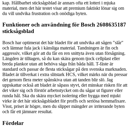
kap. Hållbarhet sticksågsblad är annars ofta ett lotteri i mjuka
material, men det här testet visar att premium faktiskt lönar sig om
du vill undvika frustration och onödiga byten.
Funktioner och användning för Bosch 2608635187
sticksågsblad
Bosch har optimerat det här bladet för att undvika att sågen "slår"
och lämnar fula jack i känsliga material. Tandningen är fin och
aggressiv, vilket gör att du får en ren snittyta även utan försågning.
Längden är tilltagen, så du kan skära genom tjock cellplast eller
breda plankor utan att behöva såga från båda håll. T-fäste är
standard och passar de flesta sticksågar på den svenska marknaden.
Bladet är tillverkat i extra slitstark HCS, vilket märks när du pressar
det genom flera meter spånskiva utan att tanden blir slö. Jag
uppskattar också att bladet är såpass styvt, det minskar risken för att
det viker sig och förstör arbetsstycket om du sågar ut figurer eller
runda hål. Ska du skära mycket isolering eller bygga med mjukt
virke är det här sticksågsbladet för proffs och seriösa hemmafixare.
Visst, priset är högre, men du slipper mängder av irriterande byten
och får ett jämnare resultat.
Fördelar