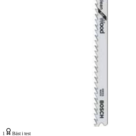
1
Bäst i test