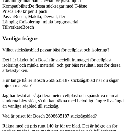
Tandning
Fintandad, special för plast/mjukt
Kompatibilitet
De flesta sticksågar med T-fäste
Pris
ca 140 kr per 3-pack
Passar
Bosch, Makita, Dewalt, fler
Lämplig för
Isolering, mjukt byggmaterial
Tillverkare
Bosch
Vanliga frågor
Vilket sticksågsblad passar bäst för cellplast och isolering?
Det här bladet från Bosch är speciellt framtaget för cellplast,
isolering och mjuka material, och ger bäst resultat i test för dessa
arbetsstycken.
Hur länge håller Bosch 2608635187 sticksågsblad när du sågar
mjuka material?
Jag har testat att såga flera meter cellplast och spånskiva utan att
tänderna blev slöa, så du kan räkna med betydligt längre livslängd
än vanliga sågblad till sticksåg.
Vad är priset för Bosch 2608635187 sticksågsblad?
Räkna med ett pris runt 140 kr för tre blad. Det är högre än för