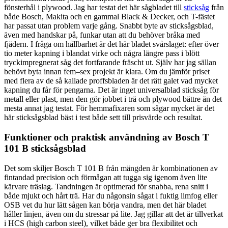
fönsterhål i plywood. Jag har testat det här sågbladet till
sticksåg
från
både Bosch, Makita och en gammal Black & Decker, och T-fästet
har passat utan problem varje gång. Snabbt byte av sticksågsblad,
även med handskar på, funkar utan att du behöver bråka med
fjädern. I fråga om hållbarhet är det här bladet svårslaget: efter över
tio meter kapning i blandat virke och några längre pass i blött
tryckimpregnerat såg det fortfarande fräscht ut. Själv har jag sällan
behövt byta innan fem–sex projekt är klara. Om du jämför priset
med flera av de så kallade proffsbladen är det rätt galet vad mycket
kapning du får för pengarna. Det är inget universalblad sticksåg för
metall eller plast, men den gör jobbet i trä och plywood bättre än det
mesta annat jag testat. För hemmafixaren som sågar mycket är det
här sticksågsblad bäst i test både sett till prisvärde och resultat.
Funktioner och praktisk användning av Bosch T
101 B sticksågsblad
Det som skiljer Bosch T 101 B från mängden är kombinationen av
fintandad precision och förmågan att tugga sig igenom även lite
kärvare träslag. Tandningen är optimerad för snabba, rena snitt i
både mjukt och hårt trä. Har du någonsin sågat i fuktig limfog eller
OSB vet du hur lätt sågen kan börja vandra, men det här bladet
håller linjen, även om du stressar på lite. Jag gillar att det är tillverkat
i HCS (high carbon steel), vilket både ger bra flexibilitet och