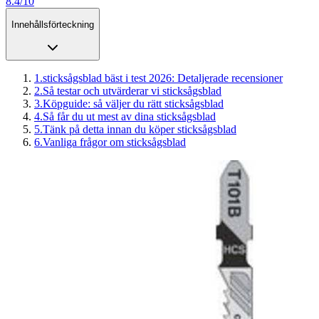
8.4/10
Innehållsförteckning
1
.
sticksågsblad bäst i test 2026: Detaljerade recensioner
2
.
Så testar och utvärderar vi sticksågsblad
3
.
Köpguide: så väljer du rätt sticksågsblad
4
.
Så får du ut mest av dina sticksågsblad
5
.
Tänk på detta innan du köper sticksågsblad
6
.
Vanliga frågor om sticksågsblad