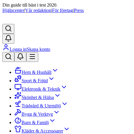
Din guide till bäst i test 2026
Hjälpcenter
|
Vår redaktion
|
För företag
|
Press
Logga in
Skapa konto
Hem & Hushåll
Sport & Fritid
Elektronik & Teknik
Skönhet & Hälsa
Trädgård & Utemiljö
Bygg & Verktyg
Barn & Familj
Kläder & Accessoarer