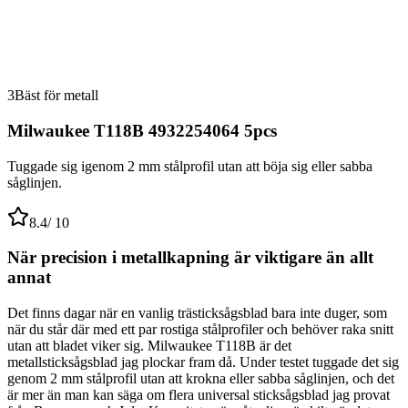
3
Bäst för metall
Milwaukee T118B 4932254064 5pcs
Tuggade sig igenom 2 mm stålprofil utan att böja sig eller sabba
såglinjen.
8.4
/ 10
När precision i metallkapning är viktigare än allt
annat
Det finns dagar när en vanlig trästicksågsblad bara inte duger, som
när du står där med ett par rostiga stålprofiler och behöver raka snitt
utan att bladet viker sig. Milwaukee T118B är det
metallsticksågsblad jag plockar fram då. Under testet tuggade det sig
genom 2 mm stålprofil utan att krokna eller sabba såglinjen, och det
är mer än man kan säga om flera universal sticksågsblad jag provat