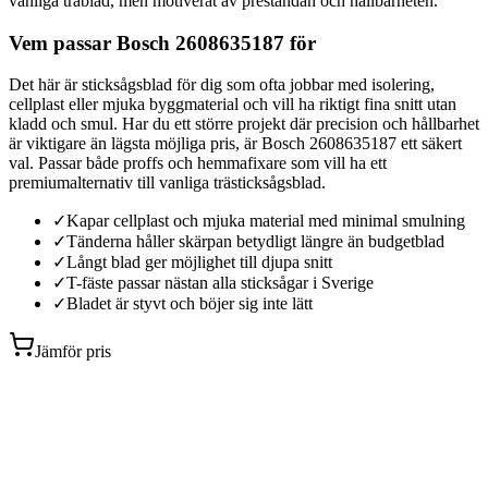
vanliga träblad, men motiverat av prestandan och hållbarheten.
Vem passar Bosch 2608635187 för
Det här är sticksågsblad för dig som ofta jobbar med isolering,
cellplast eller mjuka byggmaterial och vill ha riktigt fina snitt utan
kladd och smul. Har du ett större projekt där precision och hållbarhet
är viktigare än lägsta möjliga pris, är Bosch 2608635187 ett säkert
val. Passar både proffs och hemmafixare som vill ha ett
premiumalternativ till vanliga trästicksågsblad.
✓
Kapar cellplast och mjuka material med minimal smulning
✓
Tänderna håller skärpan betydligt längre än budgetblad
✓
Långt blad ger möjlighet till djupa snitt
✓
T-fäste passar nästan alla sticksågar i Sverige
✓
Bladet är styvt och böjer sig inte lätt
Jämför pris