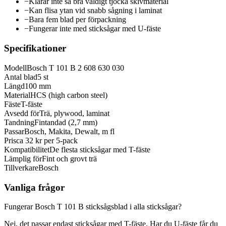
−
Klarar inte så bra väldigt tjocka skivmaterial
−
Kan flisa ytan vid snabb sågning i laminat
−
Bara fem blad per förpackning
−
Fungerar inte med sticksågar med U-fäste
Specifikationer
Modell
Bosch T 101 B 2 608 630 030
Antal blad
5 st
Längd
100 mm
Material
HCS (high carbon steel)
Fäste
T-fäste
Avsedd för
Trä, plywood, laminat
Tandning
Fintandad (2,7 mm)
Passar
Bosch, Makita, Dewalt, m fl
Pris
ca 32 kr per 5-pack
Kompatibilitet
De flesta sticksågar med T-fäste
Lämplig för
Fint och grovt trä
Tillverkare
Bosch
Vanliga frågor
Fungerar Bosch T 101 B sticksågsblad i alla sticksågar?
Nej, det passar endast sticksågar med T-fäste. Har du U-fäste får du