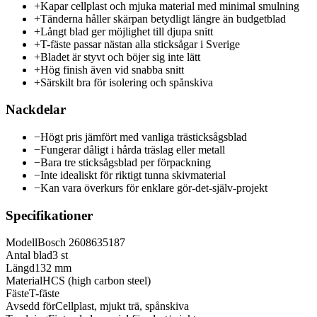
+
Kapar cellplast och mjuka material med minimal smulning
+
Tänderna håller skärpan betydligt längre än budgetblad
+
Långt blad ger möjlighet till djupa snitt
+
T-fäste passar nästan alla sticksågar i Sverige
+
Bladet är styvt och böjer sig inte lätt
+
Hög finish även vid snabba snitt
+
Särskilt bra för isolering och spånskiva
Nackdelar
−
Högt pris jämfört med vanliga trästicksågsblad
−
Fungerar dåligt i hårda träslag eller metall
−
Bara tre sticksågsblad per förpackning
−
Inte idealiskt för riktigt tunna skivmaterial
−
Kan vara överkurs för enklare gör-det-själv-projekt
Specifikationer
Modell
Bosch 2608635187
Antal blad
3 st
Längd
132 mm
Material
HCS (high carbon steel)
Fäste
T-fäste
Avsedd för
Cellplast, mjukt trä, spånskiva