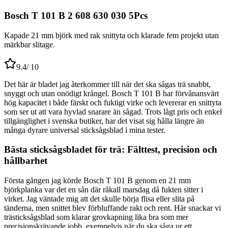
Bosch T 101 B 2 608 630 030 5Pcs
Kapade 21 mm björk med rak snittyta och klarade fem projekt utan
märkbar slitage.
9.4
/ 10
Det här är bladet jag återkommer till när det ska sågas trä snabbt,
snyggt och utan onödigt krångel. Bosch T 101 B har förvånansvärt
hög kapacitet i både färskt och fuktigt virke och levererar en snittyta
som ser ut att vara hyvlad snarare än sågad. Trots lågt pris och enkel
tillgänglighet i svenska butiker, har det visat sig hålla längre än
många dyrare universal sticksågsblad i mina tester.
Bästa sticksågsbladet för trä: Fälttest, precision och
hållbarhet
Första gången jag körde Bosch T 101 B genom en 21 mm
björkplanka var det en sån där råkall marsdag då fukten sitter i
virket. Jag väntade mig att det skulle börja flisa eller slita på
tänderna, men snittet blev förbluffande rakt och rent. Här snackar vi
trästicksågsblad som klarar grovkapning lika bra som mer
precisionskrävande jobb, exempelvis när du ska såga ur ett