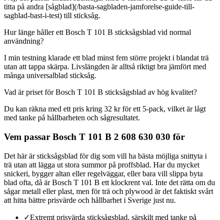
titta på andra [sågblad](/basta-sagbladen-jamforelse-guide-till-
sagblad-bast-i-test) till sticksåg.
Hur länge håller ett Bosch T 101 B sticksågsblad vid normal
användning?
I min testning klarade ett blad minst fem större projekt i blandat trä
utan att tappa skärpa. Livslängden är alltså riktigt bra jämfört med
många universalblad sticksåg.
Vad är priset för Bosch T 101 B sticksågsblad av hög kvalitet?
Du kan räkna med ett pris kring 32 kr för ett 5-pack, vilket är lågt
med tanke på hållbarheten och sågresultatet.
Vem passar Bosch T 101 B 2 608 630 030 för
Det här är sticksågsblad för dig som vill ha bästa möjliga snittyta i
trä utan att lägga ut stora summor på proffsblad. Har du mycket
snickeri, bygger altan eller regelväggar, eller bara vill slippa byta
blad ofta, då är Bosch T 101 B ett klockrent val. Inte det rätta om du
sågar metall eller plast, men för trä och plywood är det faktiskt svårt
att hitta bättre prisvärde och hållbarhet i Sverige just nu.
✓
Extremt prisvärda sticksågsblad, särskilt med tanke på