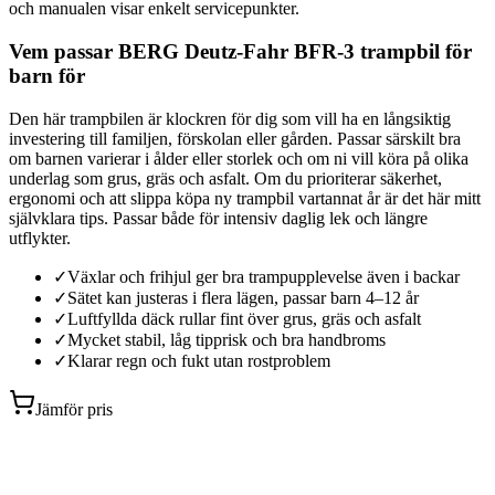
och manualen visar enkelt servicepunkter.
Vem passar BERG Deutz-Fahr BFR-3 trampbil för
barn för
Den här trampbilen är klockren för dig som vill ha en långsiktig
investering till familjen, förskolan eller gården. Passar särskilt bra
om barnen varierar i ålder eller storlek och om ni vill köra på olika
underlag som grus, gräs och asfalt. Om du prioriterar säkerhet,
ergonomi och att slippa köpa ny trampbil vartannat år är det här mitt
självklara tips. Passar både för intensiv daglig lek och längre
utflykter.
✓
Växlar och frihjul ger bra trampupplevelse även i backar
✓
Sätet kan justeras i flera lägen, passar barn 4–12 år
✓
Luftfyllda däck rullar fint över grus, gräs och asfalt
✓
Mycket stabil, låg tipprisk och bra handbroms
✓
Klarar regn och fukt utan rostproblem
Jämför pris