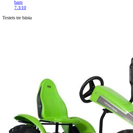
barn
7.3/10
Testets tre bästa