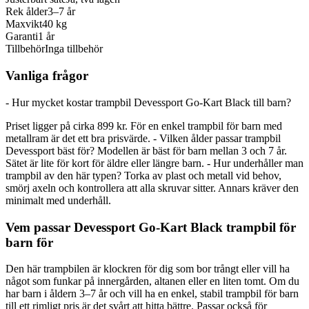
Rek ålder
3–7 år
Maxvikt
40 kg
Garanti
1 år
Tillbehör
Inga tillbehör
Vanliga frågor
- Hur mycket kostar trampbil Devessport Go-Kart Black till barn?
Priset ligger på cirka 899 kr. För en enkel trampbil för barn med
metallram är det ett bra prisvärde. - Vilken ålder passar trampbil
Devessport bäst för? Modellen är bäst för barn mellan 3 och 7 år.
Sätet är lite för kort för äldre eller längre barn. - Hur underhåller man
trampbil av den här typen? Torka av plast och metall vid behov,
smörj axeln och kontrollera att alla skruvar sitter. Annars kräver den
minimalt med underhåll.
Vem passar Devessport Go-Kart Black trampbil för
barn för
Den här trampbilen är klockren för dig som bor trångt eller vill ha
något som funkar på innergården, altanen eller en liten tomt. Om du
har barn i åldern 3–7 år och vill ha en enkel, stabil trampbil för barn
till ett rimligt pris är det svårt att hitta bättre. Passar också för