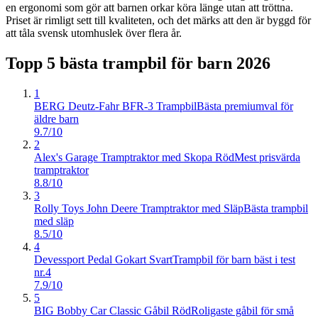
en ergonomi som gör att barnen orkar köra länge utan att tröttna.
Priset är rimligt sett till kvaliteten, och det märks att den är byggd för
att tåla svensk utomhuslek över flera år.
Topp 5 bästa
trampbil för barn
2026
1
BERG Deutz-Fahr BFR-3 Trampbil
Bästa premiumval för
äldre barn
9.7/10
2
Alex's Garage Tramptraktor med Skopa Röd
Mest prisvärda
tramptraktor
8.8/10
3
Rolly Toys John Deere Tramptraktor med Släp
Bästa trampbil
med släp
8.5/10
4
Devessport Pedal Gokart Svart
Trampbil för barn bäst i test
nr.4
7.9/10
5
BIG Bobby Car Classic Gåbil Röd
Roligaste gåbil för små