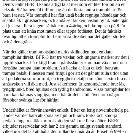
Deutz-Fahr BFR-3 känns ärligt talat mer som ett litet fordon än en
leksak. Stålramen tål tuffare tag än de flesta andra trampbilar för
barn i testet. Vår trampbil har fått utstå både regniga höstdagar och
snabba åk i grusbacken, och ändå ser lacken nästan ny ut. Sätet går
att justera i flera lägen, så både min 4-åring och kompisen på 8 får
plats utan att knäa mot ratten eller tappa fotfästet. Det är faktiskt
ovanligt att en trampbil för barn är så flexibel när det gäller storlek
och åldersgräns.
När det gäller trampmotstånd märks skillnaden mot enklare
trampbilar direkt. BFR-3 har tre växlar, och ungarna märker av det i
uppförsbacke. På riktigt branta gårdsslänter kan man växla ner och
fortsätta trampa utan problem. Att backa är lika enkelt, bara att
trampa bakåt. Finessen med frihjul gör att det går att rulla utför utan
att pedalerna snurrar runt, en trygghetsdetalj som känns extra bra när
småsyskon vill åka med. Just säkerheten är genomgående bra: låg
tyngdpunkt, bred hjulbas och tydlig handbroms. Vissa trampbilar för
barn kan kännas vingliga, men här är det stabilt även om någon
försöker svänga lite för häftigt.
Underhållet är förvånansvärt enkelt. Efter en lerig novemberhelg på
landet var det bara att spola av hjul och ram, torka och smörja
kedjan. Inga rostfläckar trots att den stått ute flera nätter. BERG
erbjuder reservdelar och har 2 års garanti enligt svensk standard,
vilket gör det lätt att hålla den rullande i många år. Priset på 999 kr