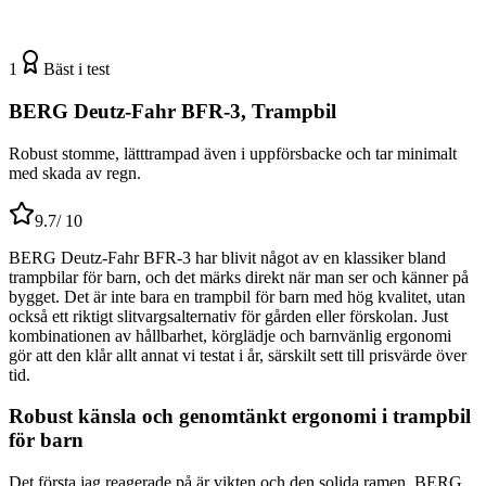
1
Bäst i test
BERG Deutz-Fahr BFR-3, Trampbil
Robust stomme, lätttrampad även i uppförsbacke och tar minimalt
med skada av regn.
9.7
/ 10
BERG Deutz-Fahr BFR-3 har blivit något av en klassiker bland
trampbilar för barn, och det märks direkt när man ser och känner på
bygget. Det är inte bara en trampbil för barn med hög kvalitet, utan
också ett riktigt slitvargsalternativ för gården eller förskolan. Just
kombinationen av hållbarhet, körglädje och barnvänlig ergonomi
gör att den klår allt annat vi testat i år, särskilt sett till prisvärde över
tid.
Robust känsla och genomtänkt ergonomi i trampbil
för barn
Det första jag reagerade på är vikten och den solida ramen. BERG