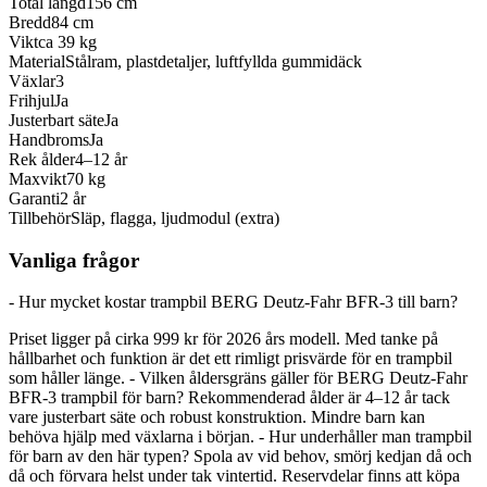
Total längd
156 cm
Bredd
84 cm
Vikt
ca 39 kg
Material
Stålram, plastdetaljer, luftfyllda gummidäck
Växlar
3
Frihjul
Ja
Justerbart säte
Ja
Handbroms
Ja
Rek ålder
4–12 år
Maxvikt
70 kg
Garanti
2 år
Tillbehör
Släp, flagga, ljudmodul (extra)
Vanliga frågor
- Hur mycket kostar trampbil BERG Deutz-Fahr BFR-3 till barn?
Priset ligger på cirka 999 kr för 2026 års modell. Med tanke på
hållbarhet och funktion är det ett rimligt prisvärde för en trampbil
som håller länge. - Vilken åldersgräns gäller för BERG Deutz-Fahr
BFR-3 trampbil för barn? Rekommenderad ålder är 4–12 år tack
vare justerbart säte och robust konstruktion. Mindre barn kan
behöva hjälp med växlarna i början. - Hur underhåller man trampbil
för barn av den här typen? Spola av vid behov, smörj kedjan då och
då och förvara helst under tak vintertid. Reservdelar finns att köpa