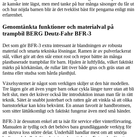
är kanske inte lägst, men med tanke på hur många säsonger du får ut
och hur nöjda barnen blir är det tveklöst bäst för pengarna enligt min
erfarenhet.
Genomtänkta funktioner och materialval på
trampbil BERG Deutz-Fahr BFR-3
Det som gör BFR-3 extra intressant är blandningen av robusta
material och smarta tekniska lösningar. Ramen är av pulverlackerat
stål, vilket gör att den står emot rost och repor bättre än många
plastbaserade trampbilar för barn. Hjulen är luftfyllda, vilket faktiskt
märks på körkänslan, de rullar lätt över både grus och gräs utan att
fastna eller studsa som hårda plasthjul.
Växelsystemet är något som verkligen skiljer ut den här modellen.
Tre lägen gör att även yngre barn orkar cykla längre turer utan att bli
helt slut, men det kräver också lite introduktion innan man får in rätt
teknik. Sätet är snabbt justerbart och ratten går att vinkla så att olika
barnstorlekar kan köra bekvämt. En annan favorit är handbromsen,
som sitter lättåtkomligt och faktiskt fungerar även med små händer.
BFR-3 är dessutom enkel att ta isär för service eller vinterförvaring.
Manualen är tydlig och det behövs bara grundläggande verktyg för
att skruva loss större delar. Underhåll handlar mest om att smörja