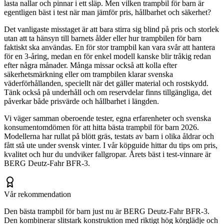
lasta nallar och pinnar i ett släp. Men vilken trampbil för barn är
egentligen bäst i test när man jämför pris, hållbarhet och säkerhet?
Det vanligaste misstaget är att bara stirra sig blind på pris och storlek
utan att ta hänsyn till barnets ålder eller hur trampbilen för barn
faktiskt ska användas. En för stor trampbil kan vara svår att hantera
för en 3-åring, medan en för enkel modell kanske blir tråkig redan
efter några månader. Många missar också att kolla efter
säkerhetsmärkning eller om trampbilen klarar svenska
väderförhållanden, speciellt när det gäller material och rostskydd.
Tänk också på underhåll och om reservdelar finns tillgängliga, det
påverkar både prisvärde och hållbarhet i längden.
Vi väger samman oberoende tester, egna erfarenheter och svenska
konsumentomdömen för att hitta bästa trampbil för barn 2026.
Modellerna har rullat på blött gräs, testats av barn i olika åldrar och
fått stå ute under svensk vinter. I vår köpguide hittar du tips om pris,
kvalitet och hur du undviker fallgropar. Årets bäst i test-vinnare är
BERG Deutz-Fahr BFR-3.
Vår rekommendation
Den bästa trampbil för barn just nu är BERG Deutz-Fahr BFR-3.
Den kombinerar slitstark konstruktion med riktigt hög körglädje och