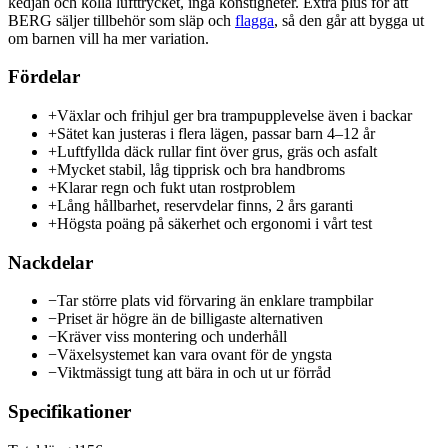
kedjan och kolla lufttrycket, inga konstigheter. Extra plus för att
BERG säljer tillbehör som släp och
flagga
, så den går att bygga ut
om barnen vill ha mer variation.
Fördelar
+
Växlar och frihjul ger bra trampupplevelse även i backar
+
Sätet kan justeras i flera lägen, passar barn 4–12 år
+
Luftfyllda däck rullar fint över grus, gräs och asfalt
+
Mycket stabil, låg tipprisk och bra handbroms
+
Klarar regn och fukt utan rostproblem
+
Lång hållbarhet, reservdelar finns, 2 års garanti
+
Högsta poäng på säkerhet och ergonomi i vårt test
Nackdelar
−
Tar större plats vid förvaring än enklare trampbilar
−
Priset är högre än de billigaste alternativen
−
Kräver viss montering och underhåll
−
Växelsystemet kan vara ovant för de yngsta
−
Viktmässigt tung att bära in och ut ur förråd
Specifikationer