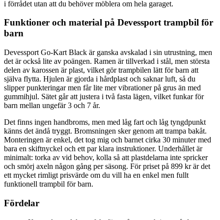
i förrådet utan att du behöver möblera om hela garaget.
Funktioner och material på Devessport trampbil för
barn
Devessport Go-Kart Black är ganska avskalad i sin utrustning, men
det är också lite av poängen. Ramen är tillverkad i stål, men största
delen av karossen är plast, vilket gör trampbilen lätt för barn att
själva flytta. Hjulen är gjorda i hårdplast och saknar luft, så du
slipper punkteringar men får lite mer vibrationer på grus än med
gummihjul. Sätet går att justera i två fasta lägen, vilket funkar för
barn mellan ungefär 3 och 7 år.
Det finns ingen handbroms, men med låg fart och låg tyngdpunkt
känns det ändå tryggt. Bromsningen sker genom att trampa bakåt.
Monteringen är enkel, det tog mig och barnet cirka 30 minuter med
bara en skiftnyckel och ett par klara instruktioner. Underhållet är
minimalt: torka av vid behov, kolla så att plastdelarna inte spricker
och smörj axeln någon gång per säsong. För priset på 899 kr är det
ett mycket rimligt prisvärde om du vill ha en enkel men fullt
funktionell trampbil för barn.
Fördelar