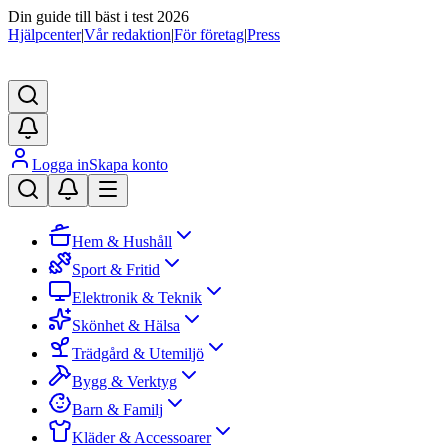
Din guide till bäst i test 2026
Hjälpcenter
|
Vår redaktion
|
För företag
|
Press
Logga in
Skapa konto
Hem & Hushåll
Sport & Fritid
Elektronik & Teknik
Skönhet & Hälsa
Trädgård & Utemiljö
Bygg & Verktyg
Barn & Familj
Kläder & Accessoarer