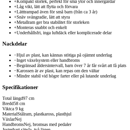
+
Kompakt storlek, perfekt för små ytor och innergårdar
+
Låg vikt, lätt att flytta och förvara
+
Lätttrampad även för små barn (från ca 3 år)
+
Snäv svängradie, lätt att styra
+
Metallram ger bra stabilitet för storleken
+
Monteras snabbt och enkelt
+
Underhållsfri, inga luftdäck eller komplicerade delar
Nackdelar
−
Hjul av plast, kan kännas stötiga på ojämnt underlag
−
Inget växelsystem eller handbroms
−
Begränsad åldersintervall, barn över 7 år får svårt att få plats
−
Karossen är av plast, kan repas om den vältar
−
Mindre stabil vid högre farter eller på lutande underlag
Specifikationer
Total längd
97 cm
Bredd
58 cm
Vikt
ca 9 kg
Material
Stålram, plastkaross, plasthjul
Växlar
Nej
Handbroms
Nej, bromsas med pedaler
Justerbart säte
Ja, två lägen