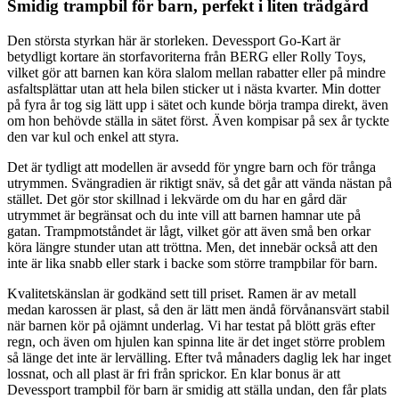
Smidig trampbil för barn, perfekt i liten trädgård
Den största styrkan här är storleken. Devessport Go-Kart är
betydligt kortare än storfavoriterna från BERG eller Rolly Toys,
vilket gör att barnen kan köra slalom mellan rabatter eller på mindre
asfaltsplättar utan att hela bilen sticker ut i nästa kvarter. Min dotter
på fyra år tog sig lätt upp i sätet och kunde börja trampa direkt, även
om hon behövde ställa in sätet först. Även kompisar på sex år tyckte
den var kul och enkel att styra.
Det är tydligt att modellen är avsedd för yngre barn och för trånga
utrymmen. Svängradien är riktigt snäv, så det går att vända nästan på
stället. Det gör stor skillnad i lekvärde om du har en gård där
utrymmet är begränsat och du inte vill att barnen hamnar ute på
gatan. Trampmotståndet är lågt, vilket gör att även små ben orkar
köra längre stunder utan att tröttna. Men, det innebär också att den
inte är lika snabb eller stark i backe som större trampbilar för barn.
Kvalitetskänslan är godkänd sett till priset. Ramen är av metall
medan karossen är plast, så den är lätt men ändå förvånansvärt stabil
när barnen kör på ojämnt underlag. Vi har testat på blött gräs efter
regn, och även om hjulen kan spinna lite är det inget större problem
så länge det inte är lervälling. Efter två månaders daglig lek har inget
lossnat, och all plast är fri från sprickor. En klar bonus är att
Devessport trampbil för barn är smidig att ställa undan, den får plats