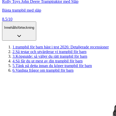
Rolly Toys John Deere Tramptraktor med Släp
Bästa trampbil med släp
8.5/10
Innehållsförteckning
1
.
trampbil för barn bäst i test 2026: Detaljerade recensioner
2
.
Så testar och utvärderar vi trampbil för barn
3
.
Köpguide: så väljer du rätt trampbil för barn
4
.
Så får du ut mest av din trampbil för barn
5
.
Tänk på detta innan du köper trampbil för barn
6
.
Vanliga frågor om trampbil för barn