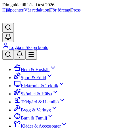
Din guide till bäst i test 2026
Hjälpcenter
|
Vår redaktion
|
För företag
|
Press
Logga in
Skapa konto
Hem & Hushåll
Sport & Fritid
Elektronik & Teknik
Skönhet & Hälsa
Trädgård & Utemiljö
Bygg & Verktyg
Barn & Familj
Kläder & Accessoarer