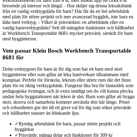
Rekommenderas för barn från 4 år, men funkar upp till cirka 8 år
beroende på intresse och längd. - Hur skiljer sig denna leksaksbänk
från en vanlig verktygslåda för barn? Här får du en hel arbetsbänk
med plats för större projekt och mer avancerad bygglek, inte bara en
låda med verktyg. - Vilket är prisvärdast: en arbetsbänk eller en
vanlig barnverktygslåda? Sett till mängden funktioner och hållbarhet
är Workbench Transportable 8681 mycket prisvärd, särskilt för barn
med byggintresse.
Vem passar Klein Bosch Workbench Transportable
8681 för
Detta verktygsset för barn är för dig som har ett barn med stort
byggintresse eller som gillar att leka hantverkare tillsammans med
kompisar. Perfekt för förskola, lekrum eller större rum där det finns
plats för en riktig verktygsbänk. Fungerar lika bra för fantasilek som
pedagogiska övningar, och är extra smidigt om du vill kunna plocka
undan hela byggstationen när leken är slut. Barn som gillar att bygga
stort, skruva och samarbeta kommer använda den här länge. Priset
och robustheten gör det till ett givet val för dig som söker prisvärde
och hållbarhet snarare än blinkande ljus.
✓
Rymlig arbetsbänk för barn, passar större projekt och
bygglekar
✓
Prisvärde: många delar och funktioner för 309 kr