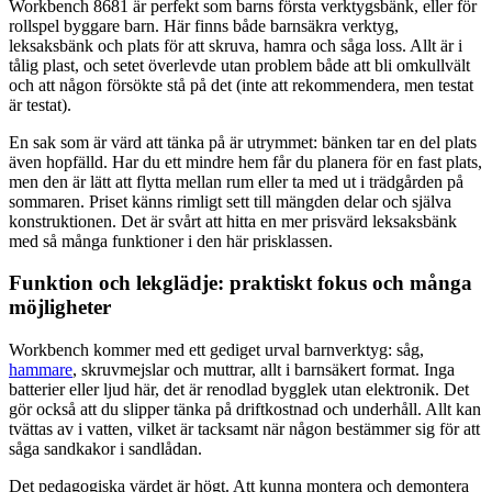
Workbench 8681 är perfekt som barns första verktygsbänk, eller för
rollspel byggare barn. Här finns både barnsäkra verktyg,
leksaksbänk och plats för att skruva, hamra och såga loss. Allt är i
tålig plast, och setet överlevde utan problem både att bli omkullvält
och att någon försökte stå på det (inte att rekommendera, men testat
är testat).
En sak som är värd att tänka på är utrymmet: bänken tar en del plats
även hopfälld. Har du ett mindre hem får du planera för en fast plats,
men den är lätt att flytta mellan rum eller ta med ut i trädgården på
sommaren. Priset känns rimligt sett till mängden delar och själva
konstruktionen. Det är svårt att hitta en mer prisvärd leksaksbänk
med så många funktioner i den här prisklassen.
Funktion och lekglädje: praktiskt fokus och många
möjligheter
Workbench kommer med ett gediget urval barnverktyg: såg,
hammare
, skruvmejslar och muttrar, allt i barnsäkert format. Inga
batterier eller ljud här, det är renodlad bygglek utan elektronik. Det
gör också att du slipper tänka på driftkostnad och underhåll. Allt kan
tvättas av i vatten, vilket är tacksamt när någon bestämmer sig för att
såga sandkakor i sandlådan.
Det pedagogiska värdet är högt. Att kunna montera och demontera