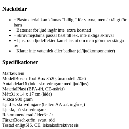
Nackdelar
−
Plastmaterial kan kännas ”billigt” för vuxna, men är tåligt för
barn
−
Batterier för ljud ingår inte, extra kostnad
−
Skruvmejslarna passar bäst till lek, inte riktiga skruvar
−
Ljus- och ljudeffekter kan slitas ut om man glömmer stänga
av
−
Klarar inte vattenlek eller badkar (el/ljudkomponenter)
Specifikationer
Märke
Klein
Modell
Bosch Tool Box 8520, årsmodell 2026
Antal delar
16 (inkl. skruvdragare med ljud/ljus)
Material
Plast (BPA-fri, CE-märkt)
Mått
31 x 14 x 17 cm (låda)
Vikt
ca 900 gram
Ljud
Ja, skruvdragare (batteri AA x2, ingår ej)
Ljus
Ja, på skruvdragare
Rekommenderad ålder
3+ år
Färger
Bosch-grön, svart, röd
Testad enligt
SIS, CE, leksaksdirektivet sis