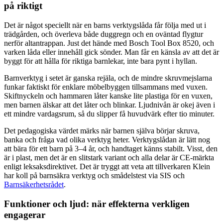
på riktigt
Det är något speciellt när en barns verktygslåda får följa med ut i
trädgården, och överleva både duggregn och en oväntad flygtur
nerför altantrappan. Just det hände med Bosch Tool Box 8520, och
varken låda eller innehåll gick sönder. Man får en känsla av att det är
byggt för att hålla för riktiga barnlekar, inte bara pynt i hyllan.
Barnverktyg i setet är ganska rejäla, och de mindre skruvmejslarna
funkar faktiskt för enklare möbelbyggen tillsammans med vuxen.
Skiftnyckeln och hammaren låter kanske lite plastiga för en vuxen,
men barnen älskar att det låter och blinkar. Ljudnivån är okej även i
ett mindre vardagsrum, så du slipper få huvudvärk efter tio minuter.
Det pedagogiska värdet märks när barnen själva börjar skruva,
banka och fråga vad olika verktyg heter. Verktygslådan är lätt nog
att bära för ett barn på 3–4 år, och handtaget känns stabilt. Visst, den
är i plast, men det är en slitstark variant och alla delar är CE-märkta
enligt leksaksdirektivet. Det är tryggt att veta att tillverkaren Klein
har koll på barnsäkra verktyg och smådelstest via SIS och
Barnsäkerhetsrådet
.
Funktioner och ljud: när effekterna verkligen
engagerar