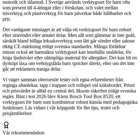
motorik och tålamod. I Sverige används verktygsset för barn ofta
som present till 4-åringar eller i förskolan, och valet mellan
träverktyg och plastverktyg för barn påverkar både hållbarhet och
pris.
Det vanligaste misstaget är att välja ett verktygsset för barn enbart
efter utseendet eller antalet delar. Men allt som glimmar är inte guld,
särskilt bland billiga leksaksverktyg som lätt går sönder eller saknar
riktig CE-märkning enligt svenska standarder. Många föräldrar
missar också att barnsäkra verktygsset kan innehålla smådelar, för
höga ljudnivåer eller olämpliga material för allergiker. Det kan bli en
dyrköpt läxa om verktygslåda barn spricker direkt, eller om det inte
går att reklamera trasiga delar.
Vi väger samman oberoende tester och egna erfarenheter från
regniga altanlekar, tapp i trappan och rollspel vid köksbordet. Priset
och prisvärdet är alltid en central del, liksom säkerhet enligt svenska
regler. Bäst i test 2026 blev Klein Bosch Tool Box 8520, ett
verktygsset för barn som kombinerar robust känsla med pedagogiska
funktioner. Läs vidare i vår köpguide för fler tips, tester och
prisjämförelser.
Vår rekommendation