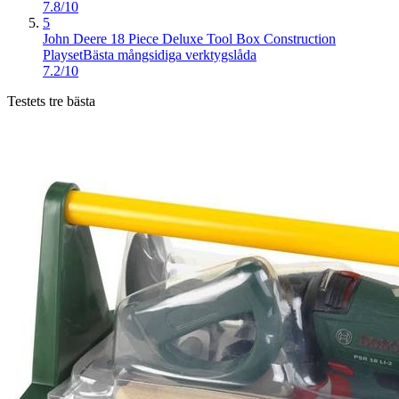
7.8/10
5
John Deere 18 Piece Deluxe Tool Box Construction
Playset
Bästa mångsidiga verktygslåda
7.2/10
Testets tre bästa