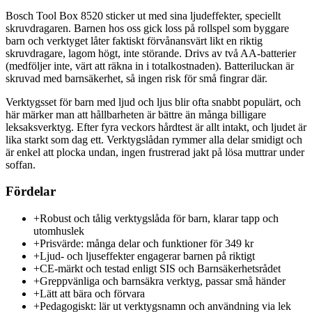
Bosch Tool Box 8520 sticker ut med sina ljudeffekter, speciellt
skruvdragaren. Barnen hos oss gick loss på rollspel som byggare
barn och verktyget låter faktiskt förvånansvärt likt en riktig
skruvdragare, lagom högt, inte störande. Drivs av två AA-batterier
(medföljer inte, värt att räkna in i totalkostnaden). Batteriluckan är
skruvad med barnsäkerhet, så ingen risk för små fingrar där.
Verktygsset för barn med ljud och ljus blir ofta snabbt populärt, och
här märker man att hållbarheten är bättre än många billigare
leksaksverktyg. Efter fyra veckors hårdtest är allt intakt, och ljudet är
lika starkt som dag ett. Verktygslådan rymmer alla delar smidigt och
är enkel att plocka undan, ingen frustrerad jakt på lösa muttrar under
soffan.
Fördelar
+
Robust och tålig verktygslåda för barn, klarar tapp och
utomhuslek
+
Prisvärde: många delar och funktioner för 349 kr
+
Ljud- och ljuseffekter engagerar barnen på riktigt
+
CE-märkt och testad enligt SIS och Barnsäkerhetsrådet
+
Greppvänliga och barnsäkra verktyg, passar små händer
+
Lätt att bära och förvara
+
Pedagogiskt: lär ut verktygsnamn och användning via lek