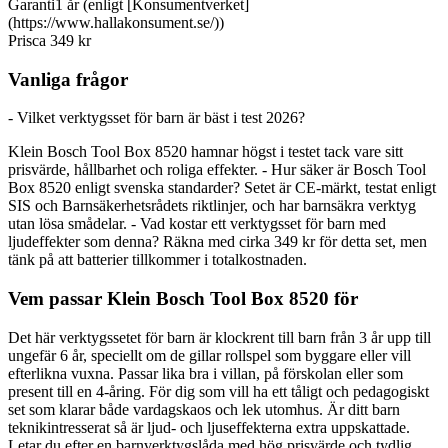
Garanti
1 år (enligt [Konsumentverket]
(https://www.hallakonsument.se/))
Pris
ca 349 kr
Vanliga frågor
- Vilket verktygsset för barn är bäst i test 2026?
Klein Bosch Tool Box 8520 hamnar högst i testet tack vare sitt
prisvärde, hållbarhet och roliga effekter. - Hur säker är Bosch Tool
Box 8520 enligt svenska standarder? Setet är CE-märkt, testat enligt
SIS och Barnsäkerhetsrådets riktlinjer, och har barnsäkra verktyg
utan lösa smådelar. - Vad kostar ett verktygsset för barn med
ljudeffekter som denna? Räkna med cirka 349 kr för detta set, men
tänk på att batterier tillkommer i totalkostnaden.
Vem passar Klein Bosch Tool Box 8520 för
Det här verktygssetet för barn är klockrent till barn från 3 år upp till
ungefär 6 år, speciellt om de gillar rollspel som byggare eller vill
efterlikna vuxna. Passar lika bra i villan, på förskolan eller som
present till en 4-åring. För dig som vill ha ett tåligt och pedagogiskt
set som klarar både vardagskaos och lek utomhus. Är ditt barn
teknikintresserat så är ljud- och ljuseffekterna extra uppskattade.
Letar du efter en barnverktygslåda med hög prisvärde och tydlig