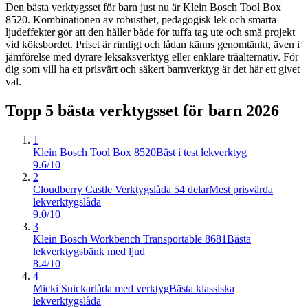
Den bästa verktygsset för barn just nu är Klein Bosch Tool Box
8520. Kombinationen av robusthet, pedagogisk lek och smarta
ljudeffekter gör att den håller både för tuffa tag ute och små projekt
vid köksbordet. Priset är rimligt och lådan känns genomtänkt, även i
jämförelse med dyrare leksaksverktyg eller enklare träalternativ. För
dig som vill ha ett prisvärt och säkert barnverktyg är det här ett givet
val.
Topp 5 bästa
verktygsset för barn
2026
1
Klein Bosch Tool Box 8520
Bäst i test lekverktyg
9.6/10
2
Cloudberry Castle Verktygslåda 54 delar
Mest prisvärda
lekverktygslåda
9.0/10
3
Klein Bosch Workbench Transportable 8681
Bästa
lekverktygsbänk med ljud
8.4/10
4
Micki Snickarlåda med verktyg
Bästa klassiska
lekverktygslåda