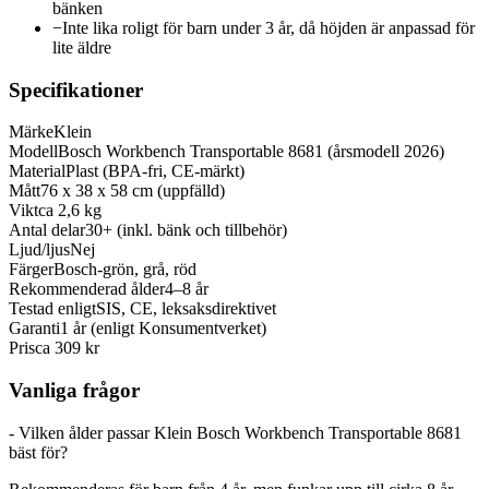
bänken
−
Inte lika roligt för barn under 3 år, då höjden är anpassad för
lite äldre
Specifikationer
Märke
Klein
Modell
Bosch Workbench Transportable 8681 (årsmodell 2026)
Material
Plast (BPA-fri, CE-märkt)
Mått
76 x 38 x 58 cm (uppfälld)
Vikt
ca 2,6 kg
Antal delar
30+ (inkl. bänk och tillbehör)
Ljud/ljus
Nej
Färger
Bosch-grön, grå, röd
Rekommenderad ålder
4–8 år
Testad enligt
SIS, CE, leksaksdirektivet
Garanti
1 år (enligt Konsumentverket)
Pris
ca 309 kr
Vanliga frågor
- Vilken ålder passar Klein Bosch Workbench Transportable 8681
bäst för?