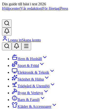
Din guide till bäst i test 2026
Hjälpcenter
|
Vår redaktion
|
För företag
|
Press
Logga in
Skapa konto
Hem & Hushåll
Sport & Fritid
Elektronik & Teknik
Skönhet & Hälsa
Trädgård & Utemiljö
Bygg & Verktyg
Barn & Familj
Kläder & Accessoarer