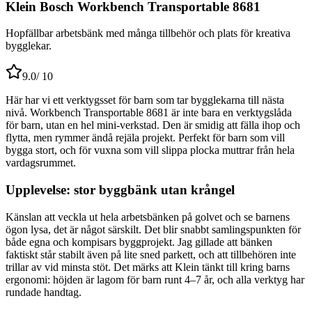
Klein Bosch Workbench Transportable 8681
Hopfällbar arbetsbänk med många tillbehör och plats för kreativa
bygglekar.
9.0
/ 10
Här har vi ett verktygsset för barn som tar bygglekarna till nästa
nivå. Workbench Transportable 8681 är inte bara en verktygslåda
för barn, utan en hel mini-verkstad. Den är smidig att fälla ihop och
flytta, men rymmer ändå rejäla projekt. Perfekt för barn som vill
bygga stort, och för vuxna som vill slippa plocka muttrar från hela
vardagsrummet.
Upplevelse: stor byggbänk utan krångel
Känslan att veckla ut hela arbetsbänken på golvet och se barnens
ögon lysa, det är något särskilt. Det blir snabbt samlingspunkten för
både egna och kompisars byggprojekt. Jag gillade att bänken
faktiskt står stabilt även på lite sned parkett, och att tillbehören inte
trillar av vid minsta stöt. Det märks att Klein tänkt till kring barns
ergonomi: höjden är lagom för barn runt 4–7 år, och alla verktyg har
rundade handtag.