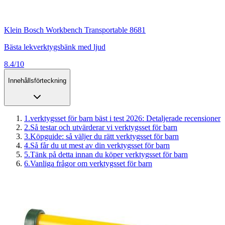
Klein Bosch Workbench Transportable 8681
Bästa lekverktygsbänk med ljud
8.4/10
Innehållsförteckning
1
.
verktygsset för barn bäst i test 2026: Detaljerade recensioner
2
.
Så testar och utvärderar vi verktygsset för barn
3
.
Köpguide: så väljer du rätt verktygsset för barn
4
.
Så får du ut mest av din verktygsset för barn
5
.
Tänk på detta innan du köper verktygsset för barn
6
.
Vanliga frågor om verktygsset för barn