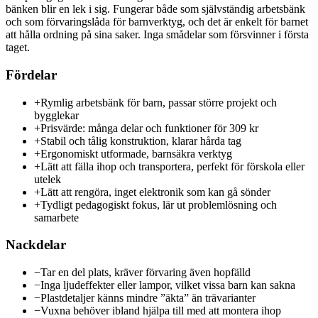
bänken blir en lek i sig. Fungerar både som självständig arbetsbänk
och som förvaringslåda för barnverktyg, och det är enkelt för barnet
att hålla ordning på sina saker. Inga smådelar som försvinner i första
taget.
Fördelar
+
Rymlig arbetsbänk för barn, passar större projekt och
bygglekar
+
Prisvärde: många delar och funktioner för 309 kr
+
Stabil och tålig konstruktion, klarar hårda tag
+
Ergonomiskt utformade, barnsäkra verktyg
+
Lätt att fälla ihop och transportera, perfekt för förskola eller
utelek
+
Lätt att rengöra, inget elektronik som kan gå sönder
+
Tydligt pedagogiskt fokus, lär ut problemlösning och
samarbete
Nackdelar
−
Tar en del plats, kräver förvaring även hopfälld
−
Inga ljudeffekter eller lampor, vilket vissa barn kan sakna
−
Plastdetaljer känns mindre ”äkta” än trävarianter
−
Vuxna behöver ibland hjälpa till med att montera ihop