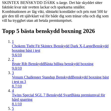
SKINTEX BENSKYDD DARK x-large. Det här skyddet sitter
faktiskt kvar när svetten lackar och sparkarna smäller.
Kombinationen av låg vikt, slitstarkt konstläder och pris runt 500 kr
gör den till ett självklart val för både dig som tränar ofta och dig som
vill ha trygghet utan att betala premiumpriset.
Topp 5 bästa
benskydd boxning
2026
1
Chokem Tight Fit Skintex Benskydd Dark X-Large
Benskydd
boxning bäst i test
9.6/10
2
Brute Rib Benskydd
Bästa billiga benskydd boxning
9.0/10
3
Venum Challenger Standup Benskydd
Benskydd boxning bäst
i test nr.3
8.7/10
4
Twins Special SGL 7 Benskydd Svart
Bästa premiumval för
hård sparring
8.1/10
5