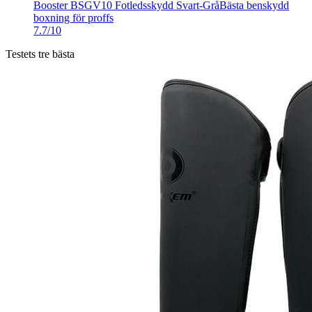
Booster BSGV10 Fotledsskydd Svart-Grå
Bästa benskydd
boxning för proffs
7.7/10
Testets tre bästa