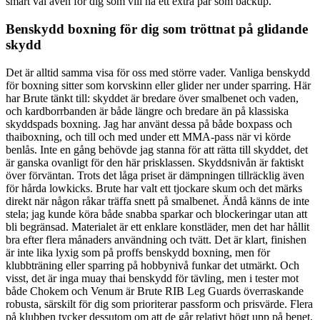
smart val även för dig som vill ha ett extra par som backup.
Benskydd boxning för dig som tröttnat på glidande
skydd
Det är alltid samma visa för oss med större vader. Vanliga benskydd
för boxning sitter som korvskinn eller glider ner under sparring. Här
har Brute tänkt till: skyddet är bredare över smalbenet och vaden,
och kardborrbanden är både längre och bredare än på klassiska
skyddspads boxning. Jag har använt dessa på både boxpass och
thaiboxning, och till och med under ett MMA-pass när vi körde
benlås. Inte en gång behövde jag stanna för att rätta till skyddet, det
är ganska ovanligt för den här prisklassen. Skyddsnivån är faktiskt
över förväntan. Trots det låga priset är dämpningen tillräcklig även
för hårda lowkicks. Brute har valt ett tjockare skum och det märks
direkt när någon råkar träffa snett på smalbenet. Ändå känns de inte
stela; jag kunde köra både snabba sparkar och blockeringar utan att
bli begränsad. Materialet är ett enklare konstläder, men det har hållit
bra efter flera månaders användning och tvätt. Det är klart, finishen
är inte lika lyxig som på proffs benskydd boxning, men för
klubbträning eller sparring på hobbynivå funkar det utmärkt. Och
visst, det är inga muay thai benskydd för tävling, men i tester mot
både Chokem och Venum är Brute RIB Leg Guards överraskande
robusta, särskilt för dig som prioriterar passform och prisvärde. Flera
på klubben tycker dessutom om att de går relativt högt upp på benet,