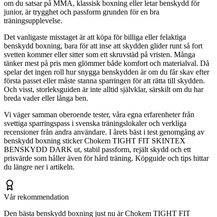
om du satsar på MMA, klassisk boxning eller letar benskydd för
junior, är trygghet och passform grunden för en bra
träningsupplevelse.
Det vanligaste misstaget är att köpa för billiga eller felaktiga
benskydd boxning, bara för att inse att skydden glider runt så fort
svetten kommer eller sitter som ett skruvstäd på vristen. Många
tänker mest på pris men glömmer både komfort och materialval. Då
spelar det ingen roll hur snygga benskydden är om du får skav efter
första passet eller måste stanna sparringen för att rätta till skydden.
Och visst, storleksguiden är inte alltid självklar, särskilt om du har
breda vader eller långa ben.
Vi väger samman oberoende tester, våra egna erfarenheter från
svettiga sparringspass i svenska träningslokaler och verkliga
recensioner från andra användare. I årets bäst i test genomgång av
benskydd boxning sticker Chokem TIGHT FIT SKINTEX
BENSKYDD DARK ut, stabil passform, rejält skydd och ett
prisvärde som håller även för hård träning. Köpguide och tips hittar
du längre ner i artikeln.
Vår rekommendation
Den bästa benskydd boxning just nu är Chokem TIGHT FIT