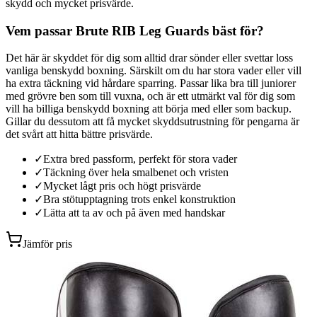
skydd och mycket prisvärde.
Vem passar Brute RIB Leg Guards bäst för?
Det här är skyddet för dig som alltid drar sönder eller svettar loss
vanliga benskydd boxning. Särskilt om du har stora vader eller vill
ha extra täckning vid hårdare sparring. Passar lika bra till juniorer
med grövre ben som till vuxna, och är ett utmärkt val för dig som
vill ha billiga benskydd boxning att börja med eller som backup.
Gillar du dessutom att få mycket skyddsutrustning för pengarna är
det svårt att hitta bättre prisvärde.
✓
Extra bred passform, perfekt för stora vader
✓
Täckning över hela smalbenet och vristen
✓
Mycket lågt pris och högt prisvärde
✓
Bra stötupptagning trots enkel konstruktion
✓
Lätta att ta av och på även med handskar
Jämför pris