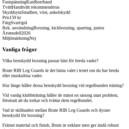
Fastspänning
Kardborrband
Tvätt
Handtvätt rekommenderas
Skyddsyta
Smalben, vrist, ankelskydd
Pris
159 kr
Färg
Svart/grå
Rek. användning
Boxning, kickboxning, sparring, junior
Årsmodell
2026
Miljömärkning
Nej
Vanliga frågor
Vilka benskydd boxning passar bäst för breda vader?
Brute RIB Leg Guards är det bästa valet i testet om du har breda
eller muskulösa vader.
Hur länge håller dessa benskydd boxning vid regelbunden träning?
Vid vanlig klubbträning håller de minst en säsong utan problem,
förutsatt att du torkar och tvättar dem regelbundet.
Vad är skillnaden mellan Brute RIB Leg Guards och dyrare
benskydd för boxning?
Främst material och finish, Brute är enklare men ger ändå robust