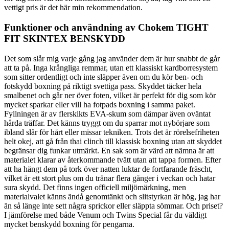
vettigt pris är det här min rekommendation.
Funktioner och användning av Chokem TIGHT
FIT SKINTEX BENSKYDD
Det som slår mig varje gång jag använder dem är hur snabbt de går
att ta på. Inga krångliga remmar, utan ett klassiskt kardborresystem
som sitter ordentligt och inte släpper även om du kör ben- och
fotskydd boxning på riktigt svettiga pass. Skyddet täcker hela
smalbenet och går ner över foten, vilket är perfekt för dig som kör
mycket sparkar eller vill ha fotpads boxning i samma paket.
Fyllningen är av flerskikts EVA-skum som dämpar även oväntat
hårda träffar. Det känns tryggt om du sparrar mot nybörjare som
ibland slår för hårt eller missar tekniken. Trots det är rörelsefriheten
helt okej, att gå från thai clinch till klassisk boxning utan att skyddet
begränsar dig funkar utmärkt. En sak som är värd att nämna är att
materialet klarar av återkommande tvätt utan att tappa formen. Efter
att ha hängt dem på tork över natten luktar de fortfarande fräscht,
vilket är ett stort plus om du tränar flera gånger i veckan och hatar
sura skydd. Det finns ingen officiell miljömärkning, men
materialvalet känns ändå genomtänkt och slitstyrkan är hög, jag har
än så länge inte sett några sprickor eller släppta sömmar. Och priset?
I jämförelse med både Venum och Twins Special får du väldigt
mycket benskydd boxning för pengarna.