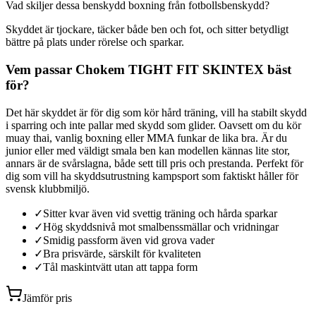
Vad skiljer dessa benskydd boxning från fotbollsbenskydd?
Skyddet är tjockare, täcker både ben och fot, och sitter betydligt
bättre på plats under rörelse och sparkar.
Vem passar Chokem TIGHT FIT SKINTEX bäst
för?
Det här skyddet är för dig som kör hård träning, vill ha stabilt skydd
i sparring och inte pallar med skydd som glider. Oavsett om du kör
muay thai, vanlig boxning eller MMA funkar de lika bra. Är du
junior eller med väldigt smala ben kan modellen kännas lite stor,
annars är de svårslagna, både sett till pris och prestanda. Perfekt för
dig som vill ha skyddsutrustning kampsport som faktiskt håller för
svensk klubbmiljö.
✓
Sitter kvar även vid svettig träning och hårda sparkar
✓
Hög skyddsnivå mot smalbenssmällar och vridningar
✓
Smidig passform även vid grova vader
✓
Bra prisvärde, särskilt för kvaliteten
✓
Tål maskintvätt utan att tappa form
Jämför pris