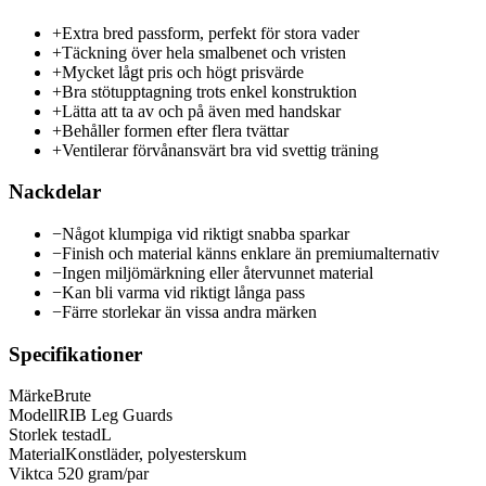
+
Extra bred passform, perfekt för stora vader
+
Täckning över hela smalbenet och vristen
+
Mycket lågt pris och högt prisvärde
+
Bra stötupptagning trots enkel konstruktion
+
Lätta att ta av och på även med handskar
+
Behåller formen efter flera tvättar
+
Ventilerar förvånansvärt bra vid svettig träning
Nackdelar
−
Något klumpiga vid riktigt snabba sparkar
−
Finish och material känns enklare än premiumalternativ
−
Ingen miljömärkning eller återvunnet material
−
Kan bli varma vid riktigt långa pass
−
Färre storlekar än vissa andra märken
Specifikationer
Märke
Brute
Modell
RIB Leg Guards
Storlek testad
L
Material
Konstläder, polyesterskum
Vikt
ca 520 gram/par