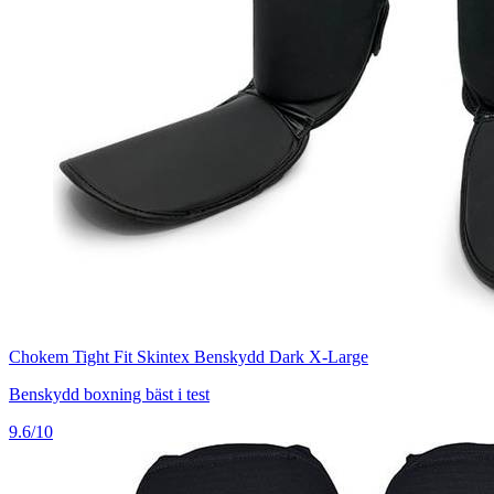
Chokem Tight Fit Skintex Benskydd Dark X-Large
Benskydd boxning bäst i test
9.6/10