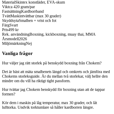
Material
Skintex konstläder, EVA-skum
Vikt
ca 420 gram/par
Fastsättning
Kardborrband
Tvätt
Maskintvättbar (max 30 grader)
Skyddsyta
Smalben + vrist och fot
Färg
Svart
Pris
499 kr
Rek. användning
Boxning, kickboxning, muay thai, MMA
Årsmodell
2026
Miljömärkning
Nej
Vanliga frågor
Hur väljer jag rätt storlek på benskydd boxning från Chokem?
Det är bäst att mäta smalbenets längd och omkrets och jämföra med
Chokems storleksguide. Är du mellan två storlekar, välj hellre den
mindre om du vill ha riktigt tight passform.
Hur tvättar jag Chokem benskydd för boxning utan att de tappar
formen?
Kör dem i maskin på låg temperatur, max 30 grader, och låt
lufttorka. Undvik torktumlare så håller kardborren längre.