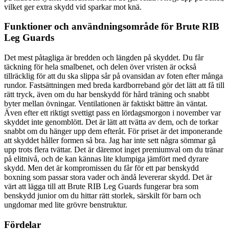
vilket ger extra skydd vid sparkar mot knä.
Funktioner och användningsområde för Brute RIB
Leg Guards
Det mest påtagliga är bredden och längden på skyddet. Du får
täckning för hela smalbenet, och delen över vristen är också
tillräcklig för att du ska slippa sår på ovansidan av foten efter många
rundor. Fastsättningen med breda kardborreband gör det lätt att få till
rätt tryck, även om du har benskydd för hård träning och snabbt
byter mellan övningar. Ventilationen är faktiskt bättre än väntat.
Även efter ett riktigt svettigt pass en lördagsmorgon i november var
skyddet inte genomblött. Det är lätt att tvätta av dem, och de torkar
snabbt om du hänger upp dem efteråt. För priset är det imponerande
att skyddet håller formen så bra. Jag har inte sett några sömmar gå
upp trots flera tvättar. Det är däremot inget premiumval om du tränar
på elitnivå, och de kan kännas lite klumpiga jämfört med dyrare
skydd. Men det är kompromissen du får för ett par benskydd
boxning som passar stora vader och ändå levererar skydd. Det är
värt att lägga till att Brute RIB Leg Guards fungerar bra som
benskydd junior om du hittar rätt storlek, särskilt för barn och
ungdomar med lite grövre benstruktur.
Fördelar