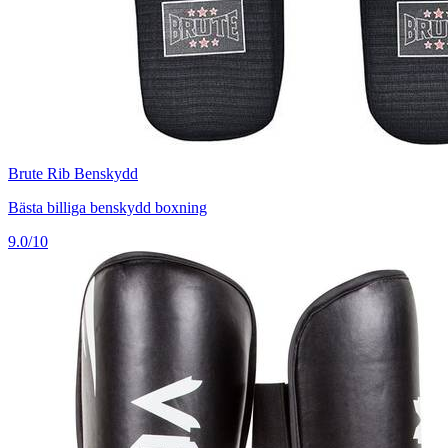
Brute Rib Benskydd
Bästa billiga benskydd boxning
9.0/10