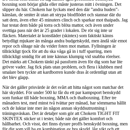
boxning som börjar glida eller måste justeras mitt i övningen. Det
slipper du här. Chokem har lyckats med den där ”andra huden”-
känslan, de smiter åt utan att strypa blodflödet och stannar där du
satt dem, även efter 45 minuters clinch och sparkar mot thaipads. Jag
har testat dem både på torra och blöta mattor, och även under
svettiga pass när det är 25 grader i lokalen. De rör sig inte ur
fläcken. Materialet är konstläder (skintex) som faktiskt känns
betydligt mjukare än många andra budgetskydd, men ändå står emot
repor och slitage när du vrider foten mot mattan. Fyllningen är
tillräckligt tjock för att du ska våga gå in i tuff sparring, men
tillräckligt smidig för att inte kännas klumpig vid snabba rörelser.
Det märks att Chokem tänkt på passform även för dig som har lite
grövre vader. Jag fick plats utan problem, och flera i klubben med
smalare ben tyckte att kardborren kunde dras åt ordentligt utan att
det blev glapp.
När det gäller prisvärde är det svårt att hitta något som matchar det
här skyddet. För under 500 kr får du ett par kampsport benskydd
som funkar till både boxning, MMA och thaiboxning. Efter tre
månaders test, med minst två tvättar per månad, har sömmarna hållit
och de luktar inte mer än någon annan skyddsutrustning i
träningsväskan. Det är detaljer som gör att Chokem TIGHT FIT
SKINTEX sticker ut i tester, både när det gäller komfort och
hållbarhet. Och visst, det finns dyrare proffs benskydd boxning, men
för dig som vill ha en kombination av bra skydd, låg vikt och ett