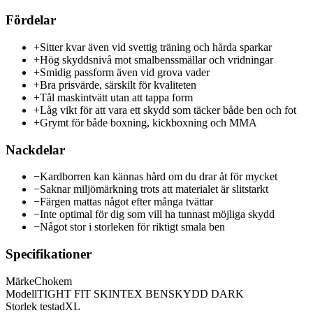
Fördelar
+
Sitter kvar även vid svettig träning och hårda sparkar
+
Hög skyddsnivå mot smalbenssmällar och vridningar
+
Smidig passform även vid grova vader
+
Bra prisvärde, särskilt för kvaliteten
+
Tål maskintvätt utan att tappa form
+
Låg vikt för att vara ett skydd som täcker både ben och fot
+
Grymt för både boxning, kickboxning och MMA
Nackdelar
−
Kardborren kan kännas hård om du drar åt för mycket
−
Saknar miljömärkning trots att materialet är slitstarkt
−
Färgen mattas något efter många tvättar
−
Inte optimal för dig som vill ha tunnast möjliga skydd
−
Något stor i storleken för riktigt smala ben
Specifikationer
Märke
Chokem
Modell
TIGHT FIT SKINTEX BENSKYDD DARK
Storlek testad
XL