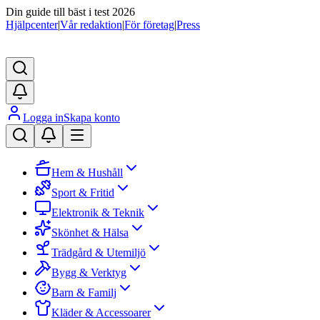
Din guide till bäst i test 2026
Hjälpcenter
|
Vår redaktion
|
För företag
|
Press
Logga in
Skapa konto
Hem & Hushåll
Sport & Fritid
Elektronik & Teknik
Skönhet & Hälsa
Trädgård & Utemiljö
Bygg & Verktyg
Barn & Familj
Kläder & Accessoarer