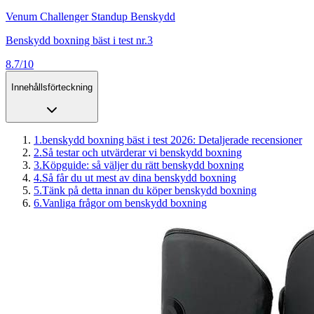
Venum Challenger Standup Benskydd
Benskydd boxning bäst i test nr.3
8.7/10
Innehållsförteckning
1
.
benskydd boxning bäst i test 2026: Detaljerade recensioner
2
.
Så testar och utvärderar vi benskydd boxning
3
.
Köpguide: så väljer du rätt benskydd boxning
4
.
Så får du ut mest av dina benskydd boxning
5
.
Tänk på detta innan du köper benskydd boxning
6
.
Vanliga frågor om benskydd boxning