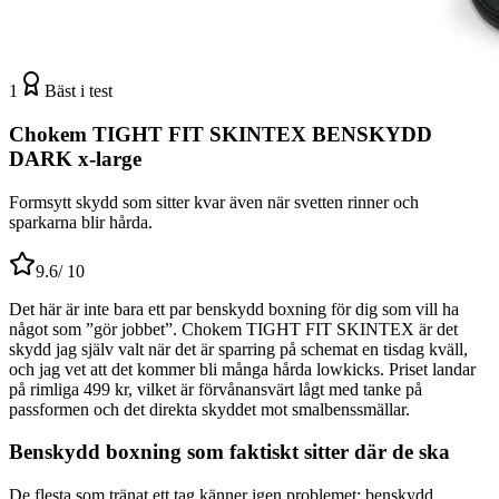
1
Bäst i test
Chokem TIGHT FIT SKINTEX BENSKYDD
DARK x-large
Formsytt skydd som sitter kvar även när svetten rinner och
sparkarna blir hårda.
9.6
/ 10
Det här är inte bara ett par benskydd boxning för dig som vill ha
något som ”gör jobbet”. Chokem TIGHT FIT SKINTEX är det
skydd jag själv valt när det är sparring på schemat en tisdag kväll,
och jag vet att det kommer bli många hårda lowkicks. Priset landar
på rimliga 499 kr, vilket är förvånansvärt lågt med tanke på
passformen och det direkta skyddet mot smalbenssmällar.
Benskydd boxning som faktiskt sitter där de ska
De flesta som tränat ett tag känner igen problemet: benskydd