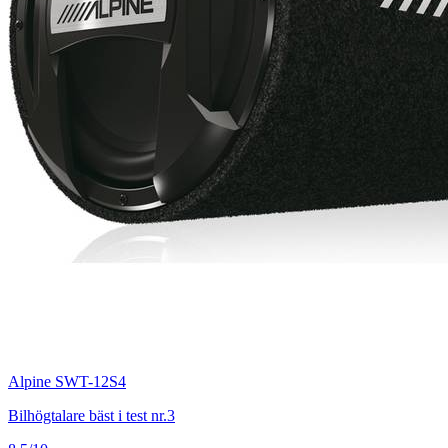
Alpine SWT-12S4
Bilhögtalare bäst i test nr.3