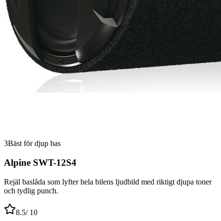
3
Bäst för djup bas
Alpine SWT-12S4
Rejäl baslåda som lyfter hela bilens ljudbild med riktigt djupa toner
och tydlig punch.
8.5
/ 10