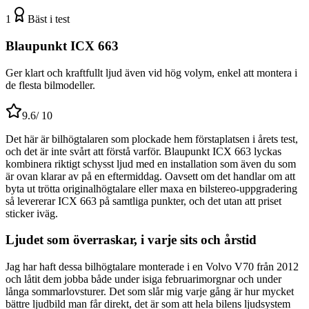
1
Bäst i test
Blaupunkt ICX 663
Ger klart och kraftfullt ljud även vid hög volym, enkel att montera i
de flesta bilmodeller.
9.6
/ 10
Det här är bilhögtalaren som plockade hem förstaplatsen i årets test,
och det är inte svårt att förstå varför. Blaupunkt ICX 663 lyckas
kombinera riktigt schysst ljud med en installation som även du som
är ovan klarar av på en eftermiddag. Oavsett om det handlar om att
byta ut trötta originalhögtalare eller maxa en bilstereo-uppgradering
så levererar ICX 663 på samtliga punkter, och det utan att priset
sticker iväg.
Ljudet som överraskar, i varje sits och årstid
Jag har haft dessa bilhögtalare monterade i en Volvo V70 från 2012
och låtit dem jobba både under isiga februarimorgnar och under
långa sommarlovsturer. Det som slår mig varje gång är hur mycket
bättre ljudbild man får direkt, det är som att hela bilens ljudsystem