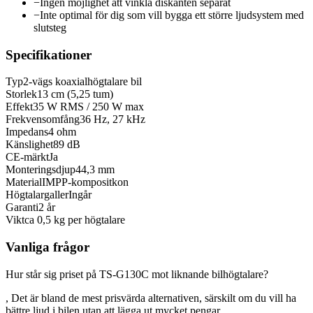
−
Ingen möjlighet att vinkla diskanten separat
−
Inte optimal för dig som vill bygga ett större ljudsystem med
slutsteg
Specifikationer
Typ
2-vägs koaxialhögtalare bil
Storlek
13 cm (5,25 tum)
Effekt
35 W RMS / 250 W max
Frekvensomfång
36 Hz, 27 kHz
Impedans
4 ohm
Känslighet
89 dB
CE-märkt
Ja
Monteringsdjup
44,3 mm
Material
IMPP-kompositkon
Högtalargaller
Ingår
Garanti
2 år
Vikt
ca 0,5 kg per högtalare
Vanliga frågor
Hur står sig priset på TS-G130C mot liknande bilhögtalare?
, Det är bland de mest prisvärda alternativen, särskilt om du vill ha
bättre ljud i bilen utan att lägga ut mycket pengar.