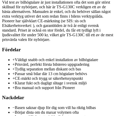
Vid test av bilhögtalare är just installationen ofta det som gör störst
skillnad för nybörjare, och här är TS-G130C verkligen ett av de
bästa alternativen. Manualen är enkel, och du behöver sällan något
extra verktyg utöver det som redan finns i bilens verktygslåda.
Pioneer har självklart CE-märkning (se SIS: sis och
Elsäkerhetsverket: ), och garantitiden är två år enligt svensk
standard. Priset är också en stor fördel, du får ett tydligt lyft i
ljudkvalitet för under 500 kr, vilket gör TS-G130C till ett av de mest
prisvärda valen för nybörjare.
Fördelar
+
Väldigt snabb och enkel installation av bilhögtalare
+
Prisvärd, perfekt första bilstereo uppgradering
+
Tydlig separation mellan diskant och bas
+
Passar små bilar där 13 cm högtalare behövs
+
CE-märkt och trygg ur säkerhetssynpunkt
+
Klarar fukt och dagligt slitage i svensk miljö
+
Bra manual och support från Pioneer
Nackdelar
−
Basen saknar djup för dig som vill ha riktig bilbas
−
Börjar dista om du maxar volymen ofta