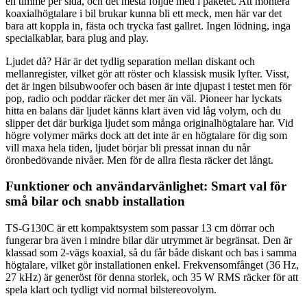
en timme per sida, och det mesta följde med i paketet. Att montera
koaxialhögtalare i bil brukar kunna bli ett meck, men här var det
bara att koppla in, fästa och trycka fast gallret. Ingen lödning, inga
specialkablar, bara plug and play.
Ljudet då? Här är det tydlig separation mellan diskant och
mellanregister, vilket gör att röster och klassisk musik lyfter. Visst,
det är ingen bilsubwoofer och basen är inte djupast i testet men för
pop, radio och poddar räcker det mer än väl. Pioneer har lyckats
hitta en balans där ljudet känns klart även vid låg volym, och du
slipper det där burkiga ljudet som många originalhögtalare har. Vid
högre volymer märks dock att det inte är en högtalare för dig som
vill maxa hela tiden, ljudet börjar bli pressat innan du når
öronbedövande nivåer. Men för de allra flesta räcker det långt.
Funktioner och användarvänlighet: Smart val för
små bilar och snabb installation
TS-G130C är ett kompaktsystem som passar 13 cm dörrar och
fungerar bra även i mindre bilar där utrymmet är begränsat. Den är
klassad som 2-vägs koaxial, så du får både diskant och bas i samma
högtalare, vilket gör installationen enkel. Frekvensomfånget (36 Hz,
27 kHz) är generöst för denna storlek, och 35 W RMS räcker för att
spela klart och tydligt vid normal bilstereovolym.