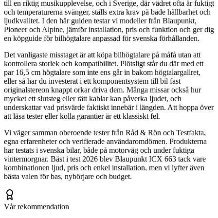
till en riktig musikupplevelse, och i Sverige, där vädret ofta är fuktigt
och temperaturerna svänger, ställs extra krav på både hållbarhet och
ljudkvalitet. I den här guiden testar vi modeller från Blaupunkt,
Pioneer och Alpine, jämför installation, pris och funktion och ger dig
en köpguide för bilhögtalare anpassad för svenska förhållanden.
Det vanligaste misstaget är att köpa bilhögtalare på måfå utan att
kontrollera storlek och kompatibilitet. Plötsligt står du där med ett
par 16,5 cm högtalare som inte ens går in bakom högtalargallret,
eller så har du investerat i ett komponentsystem till bil fast
originalstereon knappt orkar driva dem. Många missar också hur
mycket ett slutsteg eller rätt kablar kan påverka ljudet, och
underskattar vad prisvärde faktiskt innebär i längden. Att hoppa över
att läsa tester eller kolla garantier är ett klassiskt fel.
Vi väger samman oberoende tester från Råd & Rön och Testfakta,
egna erfarenheter och verifierade användaromdömen. Produkterna
har testats i svenska bilar, både på motorväg och under fuktiga
vintermorgnar. Bäst i test 2026 blev Blaupunkt ICX 663 tack vare
kombinationen ljud, pris och enkel installation, men vi lyfter även
bästa valen för bas, nybörjare och budget.
Vår rekommendation