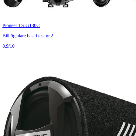
Pioneer TS-G130C
Bilhögtalare bäst i test nr.2
8.9/10