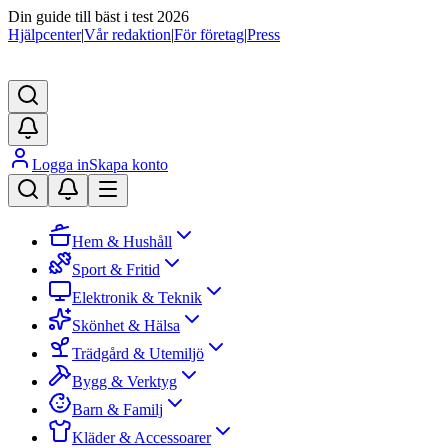
Din guide till bäst i test 2026
Hjälpcenter
|
Vår redaktion
|
För företag
|
Press
Logga in
Skapa konto
Hem & Hushåll
Sport & Fritid
Elektronik & Teknik
Skönhet & Hälsa
Trädgård & Utemiljö
Bygg & Verktyg
Barn & Familj
Kläder & Accessoarer