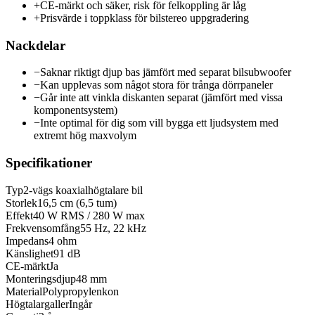
+
CE-märkt och säker, risk för felkoppling är låg
+
Prisvärde i toppklass för bilstereo uppgradering
Nackdelar
−
Saknar riktigt djup bas jämfört med separat bilsubwoofer
−
Kan upplevas som något stora för trånga dörrpaneler
−
Går inte att vinkla diskanten separat (jämfört med vissa
komponentsystem)
−
Inte optimal för dig som vill bygga ett ljudsystem med
extremt hög maxvolym
Specifikationer
Typ
2-vägs koaxialhögtalare bil
Storlek
16,5 cm (6,5 tum)
Effekt
40 W RMS / 280 W max
Frekvensomfång
55 Hz, 22 kHz
Impedans
4 ohm
Känslighet
91 dB
CE-märkt
Ja
Monteringsdjup
48 mm
Material
Polypropylenkon
Högtalargaller
Ingår