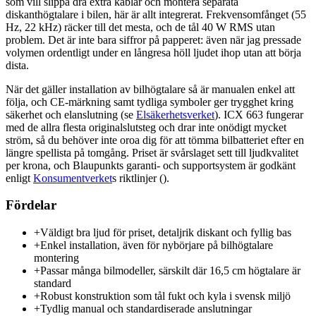
som vill slippa dra extra kablar och montera separata
diskanthögtalare i bilen, här är allt integrerat. Frekvensomfånget (55
Hz, 22 kHz) räcker till det mesta, och de tål 40 W RMS utan
problem. Det är inte bara siffror på papperet: även när jag pressade
volymen ordentligt under en långresa höll ljudet ihop utan att börja
dista.
När det gäller installation av bilhögtalare så är manualen enkel att
följa, och CE-märkning samt tydliga symboler ger trygghet kring
säkerhet och elanslutning (se
Elsäkerhetsverket
). ICX 663 fungerar
med de allra flesta originalslutsteg och drar inte onödigt mycket
ström, så du behöver inte oroa dig för att tömma bilbatteriet efter en
längre spellista på tomgång. Priset är svårslaget sett till ljudkvalitet
per krona, och Blaupunkts garanti- och supportsystem är godkänt
enligt
Konsumentverket
s riktlinjer ().
Fördelar
+
Väldigt bra ljud för priset, detaljrik diskant och fyllig bas
+
Enkel installation, även för nybörjare på bilhögtalare
montering
+
Passar många bilmodeller, särskilt där 16,5 cm högtalare är
standard
+
Robust konstruktion som tål fukt och kyla i svensk miljö
+
Tydlig manual och standardiserade anslutningar