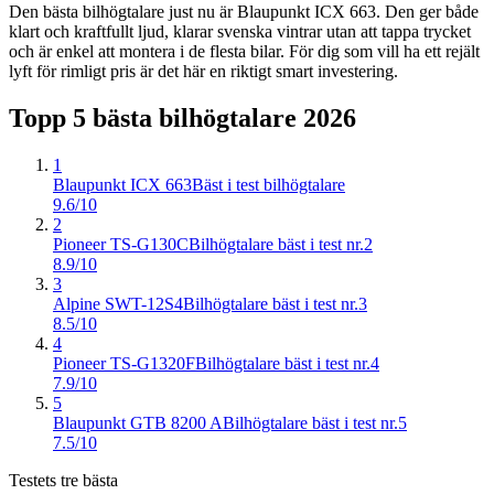
Den bästa bilhögtalare just nu är Blaupunkt ICX 663. Den ger både
klart och kraftfullt ljud, klarar svenska vintrar utan att tappa trycket
och är enkel att montera i de flesta bilar. För dig som vill ha ett rejält
lyft för rimligt pris är det här en riktigt smart investering.
Topp 5 bästa
bilhögtalare
2026
1
Blaupunkt ICX 663
Bäst i test bilhögtalare
9.6/10
2
Pioneer TS-G130C
Bilhögtalare bäst i test nr.2
8.9/10
3
Alpine SWT-12S4
Bilhögtalare bäst i test nr.3
8.5/10
4
Pioneer TS-G1320F
Bilhögtalare bäst i test nr.4
7.9/10
5
Blaupunkt GTB 8200 A
Bilhögtalare bäst i test nr.5
7.5/10
Testets tre bästa