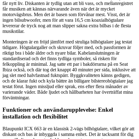
får nytt liv. Diskanten är tydlig utan att bli vass, och mellanregistret
får musiken att kännas närvarande även när det är mycket
motorvägsbrus. Men det är basen som förvånar mest. Visst, det är
ingen bilsubwoofer, men för att vara 16,5 cm koaxialhögtalare
levererar de tryck nog att man slipper sakna extra bilbas i de flesta
musikstilar.
Monteringen är en fröjd jämfört med struliga bilhögtalare jag testat
tidigare. Högtalargaller och skruvar följer med, och passformen är
riktigt bra i både äldre och nyare bilar. Kabelanslutningen är
standardiserad och det finns tydliga symboler, så risken för
felkoppling är minimal. Jag satte ett par i bakdörrarna på en Seat
Ibiza också, och där tog det knappt 40 minuter per sida, inklusive att
jag slet med halvfastnad fuktspärr. Byggkvaliteten känns gedigen,
och de klarar fukt och kyla bättre än billigare bilstereohögtalare jag
testat förut. Ingen missljud eller sprak, ens efter flera månader av
varierande väder. Både ljudet och hållbarheten har överträffat mina
förväntningar.
Funktioner och användarupplevelse: Enkel
installation och flexibilitet
Blaupunkt ICX 663 är en klassisk 2-vägs bilhögtalare, vilket gör att
diskant och bas är inbyggda i samma enhet. Det är tacksamt för dig