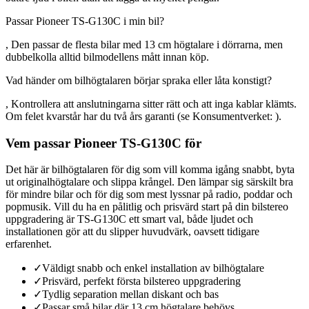
Passar Pioneer TS-G130C i min bil?
, Den passar de flesta bilar med 13 cm högtalare i dörrarna, men
dubbelkolla alltid bilmodellens mått innan köp.
Vad händer om bilhögtalaren börjar spraka eller låta konstigt?
, Kontrollera att anslutningarna sitter rätt och att inga kablar klämts.
Om felet kvarstår har du två års garanti (se Konsumentverket: ).
Vem passar Pioneer TS-G130C för
Det här är bilhögtalaren för dig som vill komma igång snabbt, byta
ut originalhögtalare och slippa krångel. Den lämpar sig särskilt bra
för mindre bilar och för dig som mest lyssnar på radio, poddar och
popmusik. Vill du ha en pålitlig och prisvärd start på din bilstereo
uppgradering är TS-G130C ett smart val, både ljudet och
installationen gör att du slipper huvudvärk, oavsett tidigare
erfarenhet.
✓
Väldigt snabb och enkel installation av bilhögtalare
✓
Prisvärd, perfekt första bilstereo uppgradering
✓
Tydlig separation mellan diskant och bas
✓
Passar små bilar där 13 cm högtalare behövs