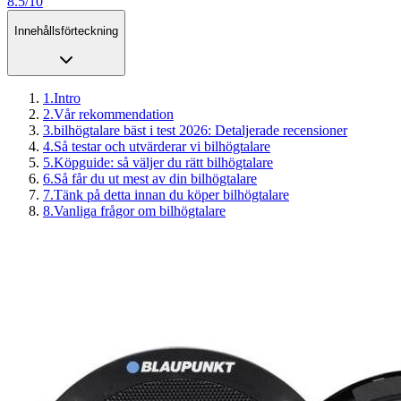
8.5/10
Innehållsförteckning
1
.
Intro
2
.
Vår rekommendation
3
.
bilhögtalare bäst i test 2026: Detaljerade recensioner
4
.
Så testar och utvärderar vi bilhögtalare
5
.
Köpguide: så väljer du rätt bilhögtalare
6
.
Så får du ut mest av din bilhögtalare
7
.
Tänk på detta innan du köper bilhögtalare
8
.
Vanliga frågor om bilhögtalare